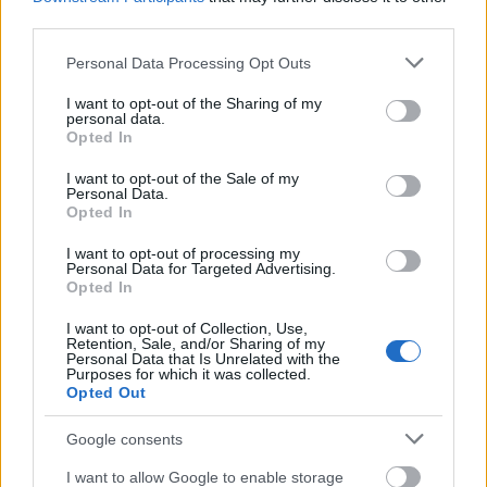
third parties.
O treino em elíptico é uma ferramenta fundamental
Please note that this website/app uses one or more Google
Personal Data Processing Opt Outs
para manter a forma durante a recuperação de
services and may gather and store information including but
lesões. É uma forma de baixo impacto de se manter
not limited to your visit or usage behaviour. You may click to
I want to opt-out of the Sharing of my
personal data.
ativo, reduzindo o stress nas áreas lesionadas. Isto é
grant or deny consent to Google and its third-party tags to
Opted In
vital para quem está a recuperar de cirurgias ou
use your data for below specified purposes in below Google
outras lesões, ajudando a recuperar a força e a
consent section.
I want to opt-out of the Sale of my
melhorar a mobilidade de forma segura.
Personal Data.
Opted In
Muitas pessoas acham as máquinas elípticas úteis
I want to opt-out of processing my
nos seus treinos de recuperação. O movimento
Personal Data for Targeted Advertising.
suave dos pedais imita o movimento natural,
Opted In
facilitando o treino sem arriscar mais lesões. Isto
I want to opt-out of Collection, Use,
torna-a uma excelente opção para quem procura
Retention, Sale, and/or Sharing of my
manter-se ativo durante a recuperação.
Personal Data that Is Unrelated with the
Purposes for which it was collected.
Opted Out
Melhora a Saúde Cardiovascular
Google consents
I want to allow Google to enable storage