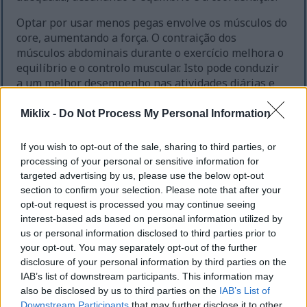
Optar por usar menos pegas envolve os músculos do
core, aumentando a força. O contraição dos
músculos abdominais durante o exercício melhora o
equilíbrio e o controlo muscular. Isto pode conduzir
a um melhor desempenho nas atividades diárias e
no desporto, reduzindo o risco de quedas e lesões.
Miklix -
Do Not Process My Personal Information
A investigação indica que o treino de equilíbrio,
quando adicionado a treinos cardiovasculares como
If you wish to opt-out of the sale, sharing to third parties, or
o uso do elíptico, melhora o tônus muscular e o
processing of your personal or sensitive information for
equilíbrio. Este treino melhora a estabilidade e
targeted advertising by us, please use the below opt-out
agilidade, vitais para a mobilidade no dia a dia. O
section to confirm your selection. Please note that after your
uso regular do elíptico contribui significativamente
opt-out request is processed you may continue seeing
para a força do core, essencial para um melhor
interest-based ads based on personal information utilized by
equilíbrio e coordenação.
us or personal information disclosed to third parties prior to
your opt-out. You may separately opt-out of the further
disclosure of your personal information by third parties on the
Mantém a Forma Física Durante
IAB’s list of downstream participants. This information may
also be disclosed by us to third parties on the
IAB’s List of
a Recuperação
Downstream Participants
that may further disclose it to other