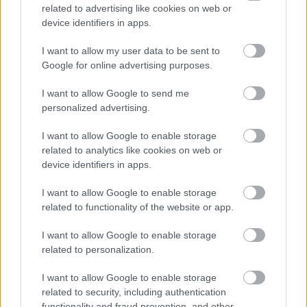
O treino no elíptico é uma forma de excelência para
related to advertising like cookies on web or
melhorar a saúde cardiovascular. Envolve o coração e
device identifiers in apps.
os pulmões, levando a uma maior eficiência. O uso
regular fortalece estes órgãos, garantindo melhor
I want to allow my user data to be sent to
circulação e fornecimento de oxigénio.
Google for online advertising purposes.
Este tipo de exercício ajuda a aumentar a resistência
I want to allow Google to send me
e a resistência. Quer prefira cardio em regime
personalized advertising.
constante ou treino intervalado de alta intensidade,
um elíptico pode acomodar as suas necessidades.
I want to allow Google to enable storage
Permite-lhe personalizar os seus treinos,
related to analytics like cookies on web or
beneficiando a sua saúde cardiovascular no
device identifiers in apps.
processo.
I want to allow Google to enable storage
related to functionality of the website or app.
I want to allow Google to enable storage
related to personalization.
I want to allow Google to enable storage
related to security, including authentication
functionality and fraud prevention, and other