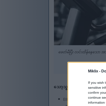
ခေတ်မီပြီး လင်းထိန်နေသော အား
နောက်ထပ်အချက်အလက်မျ
Miklix -
Do
If you wish 
သော့သွားယူမှုများ
sensitive in
confirm you
continue se
Elliptical လေ့ကျင့်ခန်းက ခ
information 