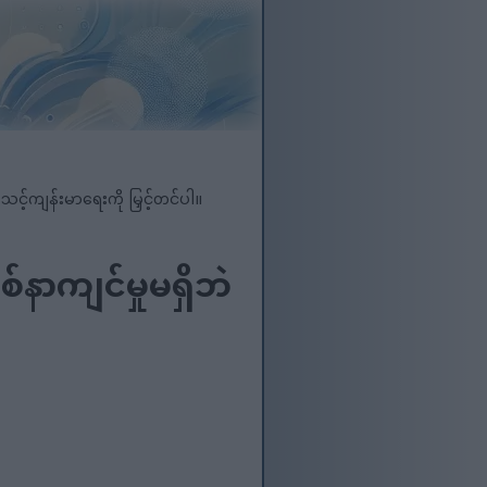
သင့်ကျန်းမာရေးကို မြှင့်တင်ပါ။
်နာကျင်မှုမရှိဘဲ