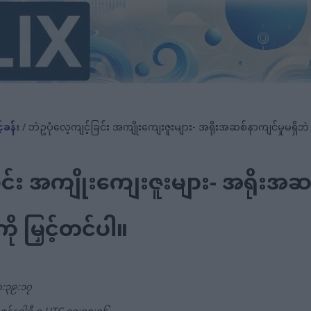
်ခန်း
/ ဘဲဥပုံလေ့ကျင့်ခြင်း အကျိုးကျေးဇူးများ- အရိုးအဆစ်နာကျင်မှုမရှိဘဲ 
ြင်း အကျိုးကျေးဇူးများ- အရိုးအဆစ
ု မြှင့်တင်ပါ။
၈:၃၉:၁၇