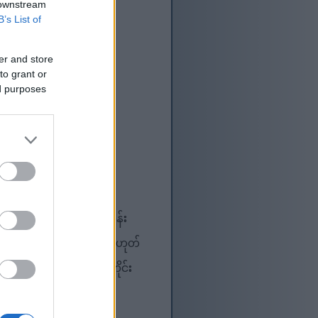
 downstream
B’s List of
်။
er and store
to grant or
ed purposes
ုက်မှုနည်းသော လေ့ကျင့်ခန်း
 လမ်းလျှောက်ခြင်း သို့မဟုတ်
းကစားသမားများအထိ လူတိုင်း