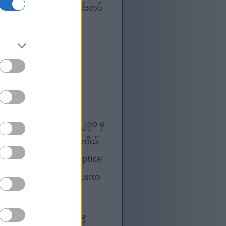
ည်။ အများစုတွင် လက်မောင်းတပ်
းပြုနိုင်သော elliptical
ိနစ် ၃၀ အတွင်း ကယ်လိုရီ ၂၇၀ မှ
ထန်မှုပေါ် မူတည်ပါတယ်။ ကိုယ်
ဖြည့်ဆည်းပေးပါတယ်။ Elliptical
ီကျမှုကို အရှိန်မြှင့်တင်ပေးကာ
ြန်အလှန်လေ့ကျင့်ခန်းကို