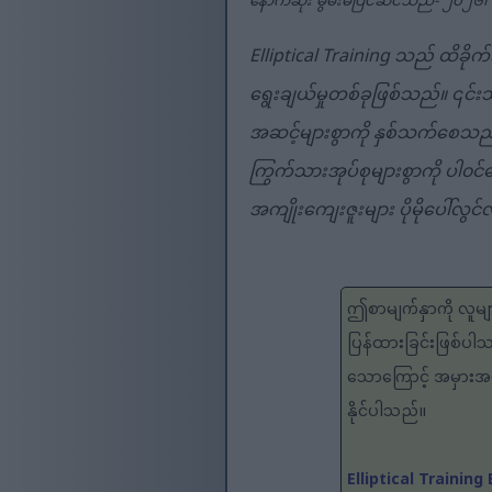
နောက်ဆုံး မွမ်းမံပြင်ဆင်သည်- ၂၀၂၆
Elliptical Training သည် ထိခိုက
ရွေးချယ်မှုတစ်ခုဖြစ်သည်။ ၎င်း
အဆင့်များစွာကို နှစ်သက်စေသည်
ကြွက်သားအုပ်စုများစွာကို ပါ၀
အကျိုးကျေးဇူးများ ပိုမိုပေါ်လွင
ဤစာမျက်နှာကို လူမျာ
ပြန်ထားခြင်းဖြစ်ပါ
သောကြောင့် အမှားအယွ
နိုင်ပါသည်။
Elliptical Trainin