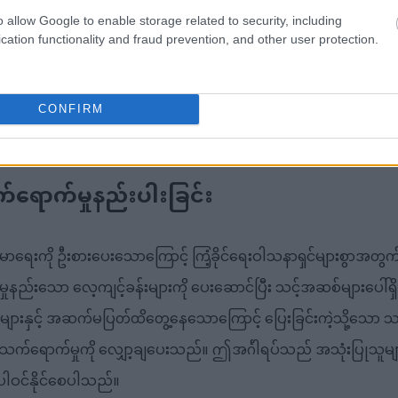
်ကျွမ်းမှုထိရောက်မှုကို မြှင့်တင်ပေးနိုင်ပါသည်။ ဤနည်းလမ်းသည် သ
o allow Google to enable storage related to security, including
cation functionality and fraud prevention, and other user protection.
ှင့် ပေါင်းစပ်လိုက်သောအခါ ရေရှည်တည်တံ့သော ကိုယ်အလေးချိန်စီမ
ုံးပြုနိုင်မှုသည် အသုံးပြုသူများအား ၎င်းတို့၏လေ့ကျင့်ခန်းများကိ
်စွာပစ်မှတ်ထားနေစဉ်တွင် မတူညီသောကြံ့ခိုင်မှုအဆင့်များအတွက
CONFIRM
ရောက်မှုနည်းပါးခြင်း
ရေးကို ဦးစားပေးသောကြောင့် ကြံ့ခိုင်ရေးဝါသနာရှင်များစွာအတွက် 
ည်းသော လေ့ကျင့်ခန်းများကို ပေးဆောင်ပြီး သင့်အဆစ်များပေါ်ရှိ 
ျားနှင့် အဆက်မပြတ်ထိတွေ့နေသောကြောင့် ပြေးခြင်းကဲ့သို့သော သ
ာ သက်ရောက်မှုကို လျှော့ချပေးသည်။ ဤအင်္ဂါရပ်သည် အသုံးပြုသူမျ
ွင် ပါဝင်နိုင်စေပါသည်။