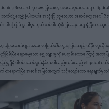
ioning Research မှာ ဖော်ပြထားတဲ့ လေ့လာမှုတစ်ခုအရ elliptical လ
တယ်လို့ တွေ့ရှိခဲ့ပါတယ်။ အသုံးပြုသူတွေဟာ အဆစ်တွေအပေါ် ဖိအားနည်
ယ်။ ဒါကြောင့် ဒူး ဒါမှမဟုတ် တင်ပါးဆုံရိုးပြဿနာတွေ ရှိပြီးသားသ
ားနှင့် ခြေထောက်များ အဆက်မပြတ်ထိတွေ့နေခြင်းသည် ထိခိုက်မှုဆိုင်ရ
ိမ်ပြီး ချောမွေ့သော ရွေ့လျားမှုကို ပေးစွမ်းသောကြောင့် အသုံးပ
ြည်မှုရှိရှိ ပါဝင်ဆောင်ရွက်နိုင်စေပါသည်။ ၎င်းသည် elliptical စက်များကိ
းအတွက် ထိရောက်ပြီး အဆစ်အမြစ်အတွက် သင့်လျော်သော ရွေးချယ်မှုတ