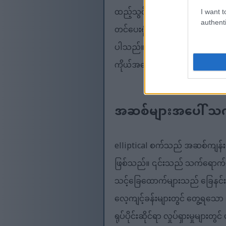
ထည့်သွင်းခြင်းသည် ကယ်လိုရီလောင
I want t
authenti
တင်ပေးရုံသာမက မျှတသောအစားအစာန
ပါသည်။ elliptical စက်၏ ဘက်စုံအသ
ကိုယ်အလေးချိန်ကျစေရန် ထိရောက
အဆစ်များအပေါ် သက်
elliptical စက်သည် အဆစ်ကျန်းမာ
ဖြစ်သည်။ ၎င်းသည် သက်ရောက်မှုန
သင့်ခြေထောက်များသည် ခြေနင်းမ
လေ့ကျင့်ခန်းများတွင် တွေ့ရသေ
ရုပ်ပိုင်းဆိုင်ရာ လှုပ်ရှားမှုများတ