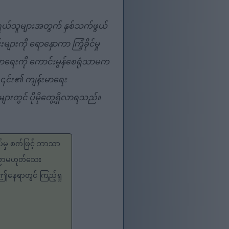
ည်ရွယ်သူများအတွက် နှစ်သက်ဖွယ်
ကို ရောနှောကာ ကြံ့ခိုင်မှု
မာရေးကို ကောင်းမွန်စေရုံသာမက
 ၎င်း၏ ကျန်းမာရေး
များတွင် ပိုမိုတွေ့ရှိလာရသည်။
ပ်မှ စက်ဖြင့် ဘာသာ
းပညာမဟုတ်သေး
 ဤနေရာတွင် ကြည့်ရှု