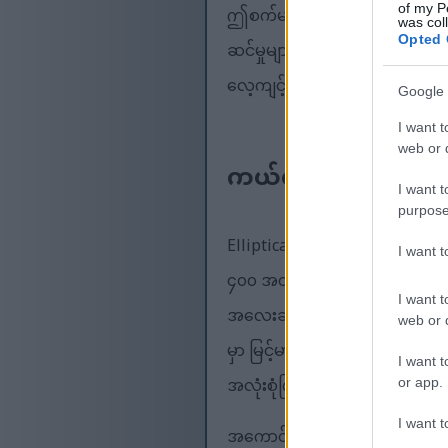
of my P
ဤစက်များတွင် သဘာဝခြေလှမ်းများ
was col
Opted 
ဆင်မှုများလည်း ပါရှိပြီး ခန္ဓာကိ
လေ့ကျင့်ခန်းသည် ကြံ့ခိုင်ရေးရည
Google 
I want t
web or d
ကယ်လိုရီများကို ထိ
I want t
purpose
Elliptical လေ့ကျင့်ခန်းဟာ ကယ်လ
I want 
၄၀၀ အထိ လောင်ကျွမ်းနိုင်တယ်လို
I want t
အလေးချိန်ကျစေဖို့အတွက် ထိရောက်
web or d
မှာ မြင့်မားတဲ့ပြင်းထန်မှုရှိတဲ့ 
I want t
အလုံးစုံကြံ့ခိုင်မှုကို တိုးတက်စေ
or app.
I want t
အကောင်းဆုံးရလဒ်များရရှိစေရန်အ