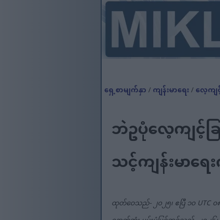
ရှေ့စာမျက်နှာ
/
ကျန်းမာရေး
/
လေ့ကျင့
ဘဲဥပုံလေ့ကျင့်ခ
သင့်ကျန်းမာရေးကိ
ထုတ်ဝေသည်- ၂၀၂၅၊ ဧပြီ ၁၀ UTC ၀