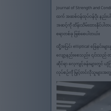
Journal of Strength and Condit
ထက် အဆစ်ဝန်ထုပ်ဝန်ပိုး နည်းပါး
အဆင့်ကို ထိန်းသိမ်းထားနိုင်ပါတ
စရာတစ်ခု ဖြစ်စေပါတယ်။
ထို့အပြင်၊ elliptical ခြေနင်းမျ
လျော့နည်းစေသည်။ ၎င်းသည် တည်ငြ
ဆိုင်ရာ လေ့ကျင့်ခန်းများတွင် ယုံက
လုပ်စဉ်ကို မြှင့်တင်လိုသူမျာ