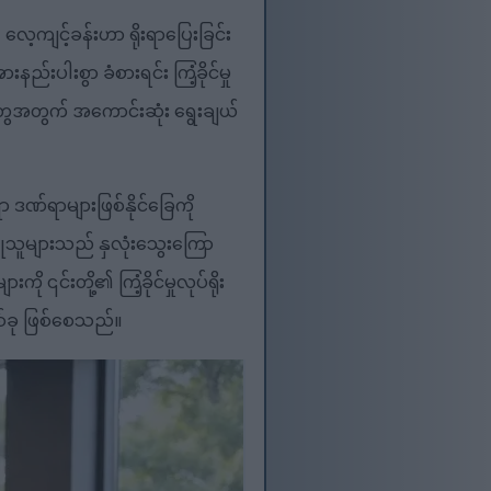
ေ့ကျင့်ခန်းဟာ ရိုးရာပြေးခြင်း
းပါးစွာ ခံစားရင်း ကြံ့ခိုင်မှု
ူတွေအတွက် အကောင်းဆုံး ရွေးချယ်
ာ ဒဏ်ရာများဖြစ်နိုင်ခြေကို
ြုသူများသည် နှလုံးသွေးကြော
ု ၎င်းတို့၏ ကြံ့ခိုင်မှုလုပ်ရိုး
စ်ခု ဖြစ်စေသည်။