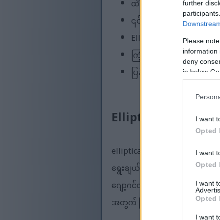
ထိခိုက်မှုနည်းသော သဘ
further disc
participants
၎င်းသည် နှလုံးသွေးကြော
Downstream 
Elliptical စက်တွေက ကယ်
Please note
information 
ကြံ့ခိုင်မှုအဆင့်အားလုံးအတ
deny consent
ပြန်လည်ကောင်းမွန်လာချိန်ကာ
in below Go
Persona
Elliptical လေ့ကျင့်
I want t
Opted 
elliptical trainer သည် ကြံ့ခိုင
I want t
Opted 
ရွေးချယ်မှုတစ်ခုကို ပေးစွမ်းန
ဂျော့ဂင်လုပ်ခြင်းကို တုပပါသည်
I want 
Advertis
Opted 
အတွက် ပြီးပြည့်စုံစေပါသည်။
I want t