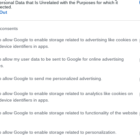
ersonal Data that Is Unrelated with the Purposes for which it
ကို တုပ၍ ရှေ့နှင့်နောက်သို့ ရွေ့လျားသည့် ခြေနင်းများ ပါရှိသ
lected.
Out
ုယ်အပေါ်ပိုင်း လေ့ကျင့်ခန်းကို ပိုမိုကောင်းမွန်စေသည်။ ဤစွယ်စုံရအသုံ
်မှန်းချက်များနှင့် အဆင့်အမျိုးမျိုးအတွက် သင့်လျော်စေသည်။
consents
o allow Google to enable storage related to advertising like cookies on
evice identifiers in apps.
ရောက်စွာ လောင်ကျွမ်းစေသည်
o allow my user data to be sent to Google for online advertising
s.
ိုရီလောင်ကျွမ်းမှုအတွက် အစွမ်းထက်တဲ့ ရွေးချယ်မှုတစ်ခုဖြစ်ပြီး မ
to allow Google to send me personalized advertising.
့ ခန့်မှန်းရပါတယ်။ ဒါက ခန္ဓာကိုယ်အလေးချိန်နဲ့ လေ့ကျင့်ခန်းပြင်း
o allow Google to enable storage related to analytics like cookies on
တဲ့ကိရိယာတစ်ခုဖြစ်ပြီး ကြံ့ခိုင်ရေးရည်မှန်းချက်အမျိုးမျိုးကို 
evice identifiers in apps.
လေ့ကျင့်ခန်းတွေက ကယ်လိုရီလောင်ကျွမ်းမှုကို ပိုမိုအားကောင်းစေပြီး အဆ
o allow Google to enable storage related to functionality of the website
ပါတယ်။
o allow Google to enable storage related to personalization.
တွက်၊ သင်၏လုပ်ရိုးလုပ်စဉ်တွင် မြင့်မားသောပြင်းထန်မှုရှိသော အပ