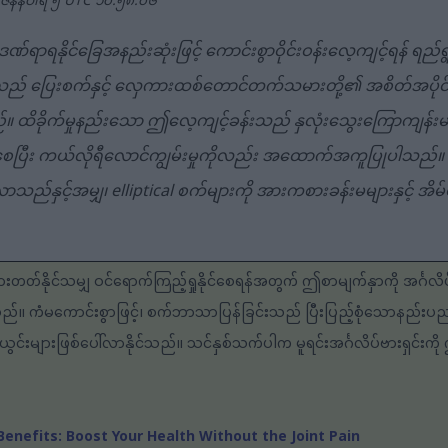
၊ ဇန်နဝါရီ ၅ UTC ၁၀:၅၈:၀၆
်ဒဏ်ရာရနိုင်ခြေအနည်းဆုံးဖြင့် ကောင်းစွာဝိုင်းဝန်းလေ့ကျင့်ရန် ရ
သည် ပြေးစက်နှင့် လှေကားထစ်တောင်တက်သမားတို့၏ အစိတ်အပိုင်းများ
။ ထိခိုက်မှုနည်းသော ဤလေ့ကျင့်ခန်းသည် နှလုံးသွေးကြောကျန်း
င်စေပြီး ကယ်လိုရီလောင်ကျွမ်းမှုကိုလည်း အထောက်အကူပြုပါသည်။
်လာသည်နှင့်အမျှ၊ elliptical စက်များကို အားကစားခန်းမများနှင့် အိမ်
းတတ်နိုင်သမျှ ဝင်ရောက်ကြည့်ရှုနိုင်စေရန်အတွက် ဤစာမျက်နှာကို အင်္ဂလိ
သည်။ ကံမကောင်းစွာဖြင့်၊ စက်ဘာသာပြန်ခြင်းသည် ပြီးပြည့်စုံသောနည်
င်းများဖြစ်ပေါ်လာနိုင်သည်။ သင်နှစ်သက်ပါက မူရင်းအင်္ဂလိပ်ဗားရှင်းကို
g Benefits: Boost Your Health Without the Joint Pain