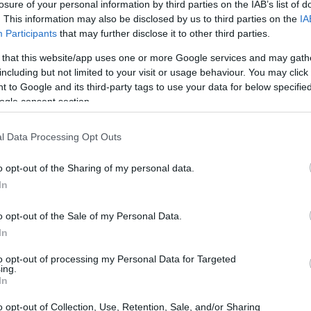
ောသဘာဝကြောင့် အဆစ်များအပေါ် ညင်သာပါသည်။
losure of your personal information by third parties on the IAB’s list of
. This information may also be disclosed by us to third parties on the
IA
ကျန်းမာရေးကို သိသိသာသာ မြှင့်တင်ပေးပါသည်။
Participants
that may further disclose it to other third parties.
လိုရီတွေကို ထိရောက်စွာ လောင်ကျွမ်းစေဖို့ အထောက်အကူပြုပါတယ
 that this website/app uses one or more Google services and may gath
including but not limited to your visit or usage behaviour. You may click 
ွက် သင့်လျော်ပြီး လက်လှမ်းမီမှုကို မြှင့်တင်ပေးသည်။
 to Google and its third-party tags to use your data for below specifi
လအတွင်း ကြံ့ခိုင်မှုလုပ်ရိုးလုပ်စဉ်များကို ထိန်းသိမ်းနိုင်သည်။
ogle consent section.
l Data Processing Opt Outs
ခန်းမိတ်ဆက်
o opt-out of the Sharing of my personal data.
In
်ရေးဝါသနာရှင်များအတွက် အကောင်းဆုံးရွေးချယ်မှုတစ်ခုဖြစ်ပြီး ထိခိ
o opt-out of the Sale of my Personal Data.
In
ိုင်ပါသည်။ ၎င်းသည် အဆစ်များအပေါ် ပြင်းထန်သောသက်ရောက်မှုမရှိဘဲ
။ ထို့ကြောင့် အတွေ့အကြုံမရှိသေးသူများမှသည် အတွေ့အကြုံရှိ အာ
to opt-out of processing my Personal Data for Targeted
ing.
In
o opt-out of Collection, Use, Retention, Sale, and/or Sharing