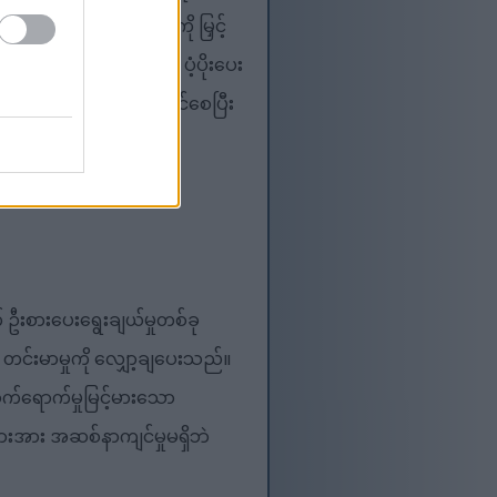
င်၏ဇီဝဖြစ်စဉ်နှုန်းကို မြှင့်
ံခန့်ခွဲမှုကိုလည်း ပံ့ပိုးပေး
ု စိတ်ကြိုက်ပြင်ဆင်နိုင်စေပြီး
် သင့်လျော်စေပါသည်။
ဦးစားပေးရွေးချယ်မှုတစ်ခု
တင်းမာမှုကို လျှော့ချပေးသည်။
က်ရောက်မှုမြင့်မားသော
ားအား အဆစ်နာကျင်မှုမရှိဘဲ