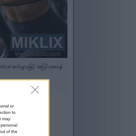
tical စက်များဖြင့် အပြင်းအထန်
ပါ သို့မဟုတ် တို့ပါ။
sonal or
ection to
ou may
 personal
out of the