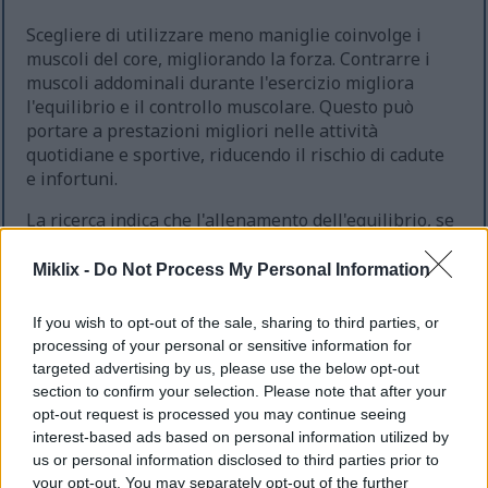
Scegliere di utilizzare meno maniglie coinvolge i
muscoli del core, migliorando la forza. Contrarre i
muscoli addominali durante l'esercizio migliora
l'equilibrio e il controllo muscolare. Questo può
portare a prestazioni migliori nelle attività
quotidiane e sportive, riducendo il rischio di cadute
e infortuni.
La ricerca indica che l'allenamento dell'equilibrio, se
aggiunto ad allenamenti cardio come l'uso
dell'ellittica, migliora il tono muscolare e l'equilibrio.
Miklix -
Do Not Process My Personal Information
Questo allenamento migliora la stabilità e l'agilità,
fondamentali per la mobilità nella vita quotidiana.
If you wish to opt-out of the sale, sharing to third parties, or
L'uso regolare di un'ellittica contribuisce in modo
processing of your personal or sensitive information for
significativo alla forza del core, essenziale per un
targeted advertising by us, please use the below opt-out
migliore equilibrio e coordinazione.
section to confirm your selection. Please note that after your
opt-out request is processed you may continue seeing
interest-based ads based on personal information utilized by
us or personal information disclosed to third parties prior to
Mantiene la forma fisica durante
your opt-out. You may separately opt-out of the further