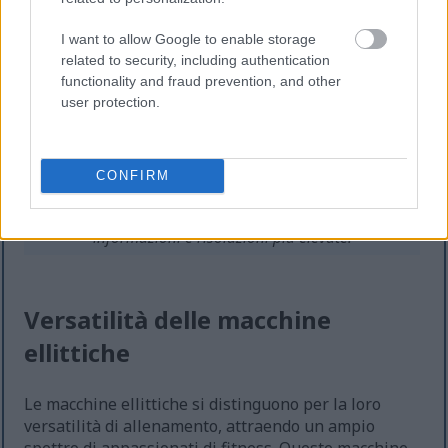
I want to allow Google to enable storage
related to security, including authentication
functionality and fraud prevention, and other
user protection.
Illustrazione di un cuore vibrante con vasi sanguigni e
CONFIRM
di una persona che si allena su un'ellittica.
Fare clic o toccare l'immagine per ulteriori
informazioni e risoluzioni più elevate.
Versatilità delle macchine
ellittiche
Le macchine ellittiche si distinguono per la loro
versatilità di allenamento, attraendo un ampio