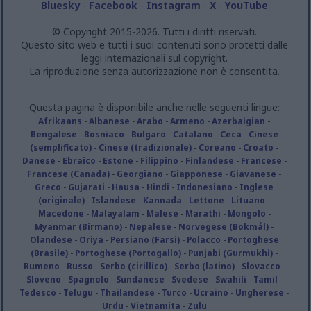
Bluesky
-
Facebook
-
Instagram
-
X
-
YouTube
© Copyright 2015-2026. Tutti i diritti riservati.
Questo sito web e tutti i suoi contenuti sono protetti dalle
leggi internazionali sul copyright.
La riproduzione senza autorizzazione non è consentita.
Questa pagina è disponibile anche nelle seguenti lingue:
Afrikaans
-
Albanese
-
Arabo
-
Armeno
-
Azerbaigian
-
Bengalese
-
Bosniaco
-
Bulgaro
-
Catalano
-
Ceca
-
Cinese
(semplificato)
-
Cinese (tradizionale)
-
Coreano
-
Croato
-
Danese
-
Ebraico
-
Estone
-
Filippino
-
Finlandese
-
Francese
-
Francese (Canada)
-
Georgiano
-
Giapponese
-
Giavanese
-
Greco
-
Gujarati
-
Hausa
-
Hindi
-
Indonesiano
-
Inglese
(originale)
-
Islandese
-
Kannada
-
Lettone
-
Lituano
-
Macedone
-
Malayalam
-
Malese
-
Marathi
-
Mongolo
-
Myanmar (Birmano)
-
Nepalese
-
Norvegese (Bokmål)
-
Olandese
-
Oriya
-
Persiano (Farsi)
-
Polacco
-
Portoghese
(Brasile)
-
Portoghese (Portogallo)
-
Punjabi (Gurmukhi)
-
Rumeno
-
Russo
-
Serbo (cirillico)
-
Serbo (latino)
-
Slovacco
-
Sloveno
-
Spagnolo
-
Sundanese
-
Svedese
-
Swahili
-
Tamil
-
Tedesco
-
Telugu
-
Thailandese
-
Turco
-
Ucraino
-
Ungherese
-
Urdu
-
Vietnamita
-
Zulu