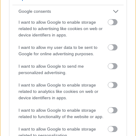
cardiovascolare
Google consents
I want to allow Google to enable storage
L'allenamento con l'ellittica è un ottimo modo per
related to advertising like cookies on web or
migliorare la salute cardiovascolare. Coinvolge
device identifiers in apps.
cuore e polmoni, migliorandone l'efficienza. L'uso
regolare rafforza questi organi, garantendo una
I want to allow my user data to be sent to
migliore circolazione e un migliore apporto di
Google for online advertising purposes.
ossigeno.
I want to allow Google to send me
Questa forma di esercizio aiuta a sviluppare
personalized advertising.
resistenza e tenacia. Che tu preferisca un
allenamento cardio a ritmo costante o un
I want to allow Google to enable storage
allenamento a intervalli ad alta intensità,
related to analytics like cookies on web or
un'ellittica può soddisfare le tue esigenze. Ti
device identifiers in apps.
consente di personalizzare i tuoi allenamenti, a
tutto vantaggio della tua salute cardiovascolare.
I want to allow Google to enable storage
related to functionality of the website or app.
I want to allow Google to enable storage
related to personalization.