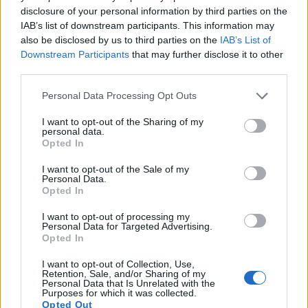
il recupero
disclosure of your personal information by third parties on the
IAB’s list of downstream participants. This information may
also be disclosed by us to third parties on the
IAB’s List of
L'allenamento ellittico è uno strumento
Downstream Participants
that may further disclose it to other
fondamentale per mantenersi in forma durante la
third parties.
convalescenza da infortuni. È un modo a basso
impatto per mantenersi attivi, riducendo lo stress
Please note that this website/app uses one or more Google
Personal Data Processing Opt Outs
sulle zone colpite. È fondamentale per chi si sta
services and may gather and store information including but
riprendendo da un intervento chirurgico o da altri
not limited to your visit or usage behaviour. You may click to
I want to opt-out of the Sharing of my
personal data.
infortuni, poiché aiuta a recuperare la forza e a
grant or deny consent to Google and its third-party tags to
Opted In
use your data for below specified purposes in below Google
migliorare la mobilità in modo sicuro.
consent section.
I want to opt-out of the Sale of my
Molte persone trovano le macchine ellittiche utili
Personal Data.
Opted In
per i loro allenamenti di recupero. Il movimento
fluido dei pedali imita il movimento naturale,
I want to opt-out of processing my
facilitando l'allenamento senza il rischio di ulteriori
Personal Data for Targeted Advertising.
infortuni. Questo le rende un'ottima opzione per chi
Opted In
desidera rimanere attivo durante il recupero.
I want to opt-out of Collection, Use,
Retention, Sale, and/or Sharing of my
Personal Data that Is Unrelated with the
Purposes for which it was collected.
Migliora la salute
Opted Out