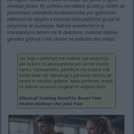
nivelesh fitnesi. Ky ushtrim me ndikim të ulët jo vetëm që
përmirëson shëndetin kardiovaskular, por gjithashtu
ndihmon në djegien e kalorive duke përfshirë grupe të
ndryshme të muskujve. Ndërsa avantazhet e tij
shëndetësore bëhen më të dukshme, makinat eliptike
gjenden gjithnjë e më shumë në palestra dhe shtëpi.
Kjo faqe u përkthye me makinë nga anglishtja
për ta bërë të aksesueshme për sa më shumë
njerëz. Fatkeqësisht, përkthimi me makinë nuk
është ende një teknologji e përsosur, kështu që
mund të ndodhin gabime. Nëse preferoni, mund
ta shikoni versionin origjinal në anglisht këtu:
Elliptical Training Benefits: Boost Your
Health Without the Joint Pain