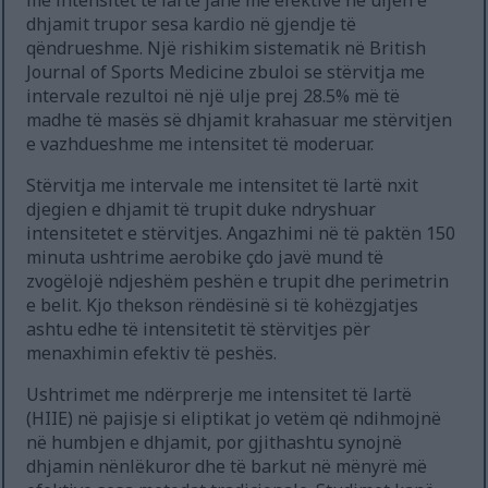
me intensitet të lartë janë më efektive në uljen e
dhjamit trupor sesa kardio në gjendje të
qëndrueshme. Një rishikim sistematik në British
Journal of Sports Medicine zbuloi se stërvitja me
intervale rezultoi në një ulje prej 28.5% më të
madhe të masës së dhjamit krahasuar me stërvitjen
e vazhdueshme me intensitet të moderuar.
Stërvitja me intervale me intensitet të lartë nxit
djegien e dhjamit të trupit duke ndryshuar
intensitetet e stërvitjes. Angazhimi në të paktën 150
minuta ushtrime aerobike çdo javë mund të
zvogëlojë ndjeshëm peshën e trupit dhe perimetrin
e belit. Kjo thekson rëndësinë si të kohëzgjatjes
ashtu edhe të intensitetit të stërvitjes për
menaxhimin efektiv të peshës.
Ushtrimet me ndërprerje me intensitet të lartë
(HIIE) në pajisje si eliptikat jo vetëm që ndihmojnë
në humbjen e dhjamit, por gjithashtu synojnë
dhjamin nënlëkuror dhe të barkut në mënyrë më