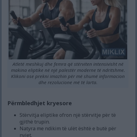
Atletë meshkuj dhe femra që stërviten intensivisht në
makina eliptike në një palestër moderne të ndritshme.
Klikoni ose prekni imazhin për më shumë informacion
dhe rezolucione më të larta.
Përmbledhjet kryesore
Stërvitja eliptike ofron një stërvitje për të
gjithë trupin.
Natyra me ndikim të ulët është e butë për
nyjet.