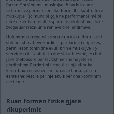
forcën. Shtrëngimi i muskujve të barkut gjatë
ushtrimeve përmirëson ekuilibrin dhe kontrollin e
muskujve. Kjo mund të çojë në performancë më të
mirë në aktivitetet dhe sportet e përditshme, duke
zvogëluar rrezikun e rënieve dhe lëndimeve.
Hulumtimet tregojnë se stërvitja e ekuilibrit, kur i
shtohet stërvitjeve kardio si përdorimi i eliptikës,
përmirëson tonin dhe ekuilibrin e muskujve. Ky
stërvitje rrit stabilitetin dhe shkathtësinë, të cilat
janë thelbësore për lëvizshmërinë në jetën e
përditshme. Përdorimi i rregullt i një eliptike
kontribuon ndjeshëm në forcën e barkut, e cila
është thelbësore për një ekuilibër dhe koordinim
më të mirë.
Ruan formën fizike gjatë
rikuperimit