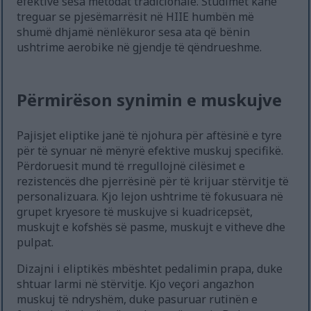
efektive sesa metodat tradicionale. Studimet kanë
treguar se pjesëmarrësit në HIIE humbën më
shumë dhjamë nënlëkuror sesa ata që bënin
ushtrime aerobike në gjendje të qëndrueshme.
Përmirëson synimin e muskujve
Pajisjet eliptike janë të njohura për aftësinë e tyre
për të synuar në mënyrë efektive muskuj specifikë.
Përdoruesit mund të rregullojnë cilësimet e
rezistencës dhe pjerrësinë për të krijuar stërvitje të
personalizuara. Kjo lejon ushtrime të fokusuara në
grupet kryesore të muskujve si kuadricepsët,
muskujt e kofshës së pasme, muskujt e vitheve dhe
pulpat.
Dizajni i eliptikës mbështet pedalimin prapa, duke
shtuar larmi në stërvitje. Kjo veçori angazhon
muskuj të ndryshëm, duke pasuruar rutinën e