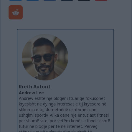
Rreth Autorit
Andrew Lee
Andrew është një bloger i ftuar që fokusohet
kryesisht në dy nga interesat e tij kryesore në
shkrimin e tij, domethënë ushtrimet dhe
ushqimi sportiv. Ai ka qenë një entuziast fitnesi
për shumë vite, por vetëm kohët e fundit është
futur në blogje për të në internet. Përveç
stërvitjeve në palestër dhe shkrimit të