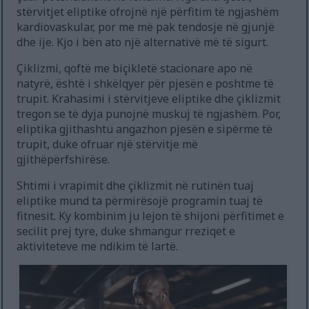
stërvitjet eliptike ofrojnë një përfitim të ngjashëm
kardiovaskular, por me më pak tendosje në gjunjë
dhe ije. Kjo i bën ato një alternativë më të sigurt.
Çiklizmi, qoftë me biçikletë stacionare apo në
natyrë, është i shkëlqyer për pjesën e poshtme të
trupit. Krahasimi i stërvitjeve eliptike dhe çiklizmit
tregon se të dyja punojnë muskuj të ngjashëm. Por,
eliptika gjithashtu angazhon pjesën e sipërme të
trupit, duke ofruar një stërvitje më
gjithëpërfshirëse.
Shtimi i vrapimit dhe çiklizmit në rutinën tuaj
eliptike mund ta përmirësojë programin tuaj të
fitnesit. Ky kombinim ju lejon të shijoni përfitimet e
secilit prej tyre, duke shmangur rreziqet e
aktiviteteve me ndikim të lartë.