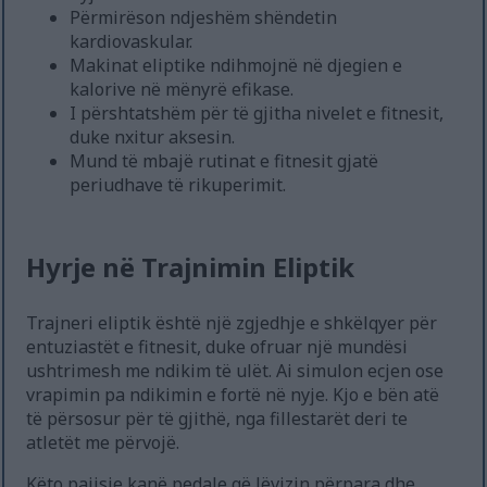
Përmirëson ndjeshëm shëndetin
kardiovaskular.
Makinat eliptike ndihmojnë në djegien e
kalorive në mënyrë efikase.
I përshtatshëm për të gjitha nivelet e fitnesit,
duke nxitur aksesin.
Mund të mbajë rutinat e fitnesit gjatë
periudhave të rikuperimit.
Hyrje në Trajnimin Eliptik
Trajneri eliptik është një zgjedhje e shkëlqyer për
entuziastët e fitnesit, duke ofruar një mundësi
ushtrimesh me ndikim të ulët. Ai simulon ecjen ose
vrapimin pa ndikimin e fortë në nyje. Kjo e bën atë
të përsosur për të gjithë, nga fillestarët deri te
atletët me përvojë.
Këto pajisje kanë pedale që lëvizin përpara dhe