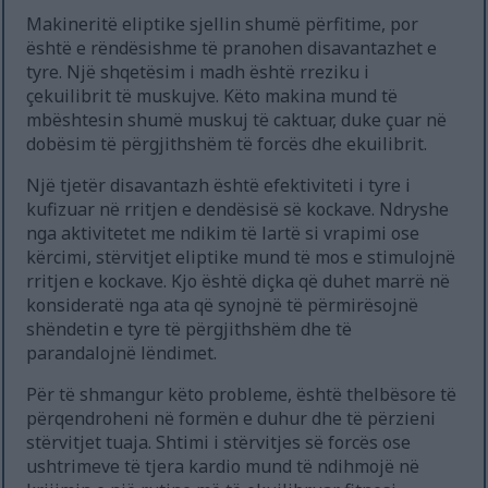
Makineritë eliptike sjellin shumë përfitime, por
është e rëndësishme të pranohen disavantazhet e
tyre. Një shqetësim i madh është rreziku i
çekuilibrit të muskujve. Këto makina mund të
mbështesin shumë muskuj të caktuar, duke çuar në
dobësim të përgjithshëm të forcës dhe ekuilibrit.
Një tjetër disavantazh është efektiviteti i tyre i
kufizuar në rritjen e dendësisë së kockave. Ndryshe
nga aktivitetet me ndikim të lartë si vrapimi ose
kërcimi, stërvitjet eliptike mund të mos e stimulojnë
rritjen e kockave. Kjo është diçka që duhet marrë në
konsideratë nga ata që synojnë të përmirësojnë
shëndetin e tyre të përgjithshëm dhe të
parandalojnë lëndimet.
Për të shmangur këto probleme, është thelbësore të
përqendroheni në formën e duhur dhe të përzieni
stërvitjet tuaja. Shtimi i stërvitjes së forcës ose
ushtrimeve të tjera kardio mund të ndihmojë në