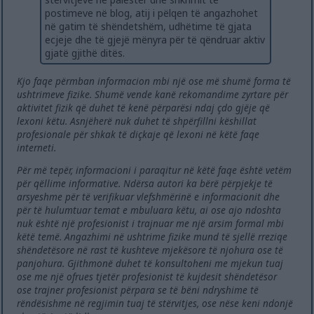
postimeve në blog, atij i pëlqen të angazhohet
në gatim të shëndetshëm, udhëtime të gjata
ecjeje dhe të gjejë mënyra për të qëndruar aktiv
gjatë gjithë ditës.
Kjo faqe përmban informacion mbi një ose më shumë forma të
ushtrimeve fizike. Shumë vende kanë rekomandime zyrtare për
aktivitet fizik që duhet të kenë përparësi ndaj çdo gjëje që
lexoni këtu. Asnjëherë nuk duhet të shpërfillni këshillat
profesionale për shkak të diçkaje që lexoni në këtë faqe
interneti.
Për më tepër, informacioni i paraqitur në këtë faqe është vetëm
për qëllime informative. Ndërsa autori ka bërë përpjekje të
arsyeshme për të verifikuar vlefshmërinë e informacionit dhe
për të hulumtuar temat e mbuluara këtu, ai ose ajo ndoshta
nuk është një profesionist i trajnuar me një arsim formal mbi
këtë temë. Angazhimi në ushtrime fizike mund të sjellë rreziqe
shëndetësore në rast të kushteve mjekësore të njohura ose të
panjohura. Gjithmonë duhet të konsultoheni me mjekun tuaj
ose me një ofrues tjetër profesionist të kujdesit shëndetësor
ose trajner profesionist përpara se të bëni ndryshime të
rëndësishme në regjimin tuaj të stërvitjes, ose nëse keni ndonjë