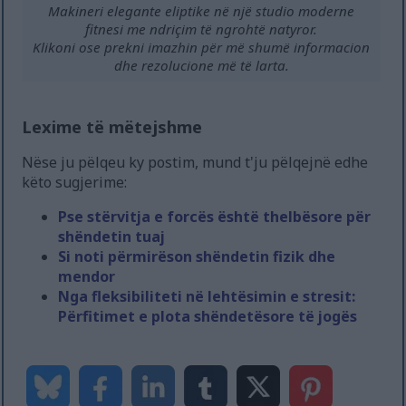
Makineri elegante eliptike në një studio moderne
fitnesi me ndriçim të ngrohtë natyror.
Klikoni ose prekni imazhin për më shumë informacion
dhe rezolucione më të larta.
Lexime të mëtejshme
Nëse ju pëlqeu ky postim, mund t'ju pëlqejnë edhe
këto sugjerime:
Pse stërvitja e forcës është thelbësore për
shëndetin tuaj
Si noti përmirëson shëndetin fizik dhe
mendor
Nga fleksibiliteti në lehtësimin e stresit:
Përfitimet e plota shëndetësore të jogës