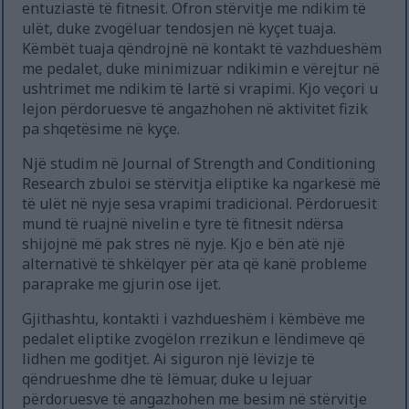
entuziastë të fitnesit. Ofron stërvitje me ndikim të
ulët, duke zvogëluar tendosjen në kyçet tuaja.
Këmbët tuaja qëndrojnë në kontakt të vazhdueshëm
me pedalet, duke minimizuar ndikimin e vërejtur në
ushtrimet me ndikim të lartë si vrapimi. Kjo veçori u
lejon përdoruesve të angazhohen në aktivitet fizik
pa shqetësime në kyçe.
Një studim në Journal of Strength and Conditioning
Research zbuloi se stërvitja eliptike ka ngarkesë më
të ulët në nyje sesa vrapimi tradicional. Përdoruesit
mund të ruajnë nivelin e tyre të fitnesit ndërsa
shijojnë më pak stres në nyje. Kjo e bën atë një
alternativë të shkëlqyer për ata që kanë probleme
paraprake me gjurin ose ijet.
Gjithashtu, kontakti i vazhdueshëm i këmbëve me
pedalet eliptike zvogëlon rrezikun e lëndimeve që
lidhen me goditjet. Ai siguron një lëvizje të
qëndrueshme dhe të lëmuar, duke u lejuar
përdoruesve të angazhohen me besim në stërvitje