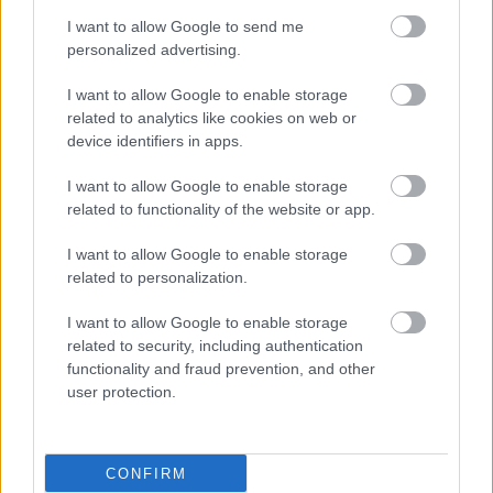
I want to allow Google to send me
personalized advertising.
I want to allow Google to enable storage
related to analytics like cookies on web or
device identifiers in apps.
Ilustrim i një zemre të gjallë me enë gjaku dhe një
I want to allow Google to enable storage
personi që stërvitet në një eliptik.
related to functionality of the website or app.
Klikoni ose prekni imazhin për më shumë informacion
dhe rezolucione më të larta.
I want to allow Google to enable storage
related to personalization.
I want to allow Google to enable storage
Shumëllojshmëria e makinave
related to security, including authentication
eliptike
functionality and fraud prevention, and other
user protection.
Pajisjet eliptike dallohen për shkathtësinë e tyre në
stërvitje, duke u bërë tërheqëse për një spektër të
CONFIRM
gjerë entuziastësh të fitnesit. Këto pajisje shpesh