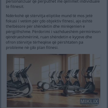
personalizuar që përputhet me qëllimet individuale
të fitnesit.
Ndërkohë që stërvitja eliptike mund të mos jetë
fokusi i vetëm për çdo objektiv fitnesi, ajo është
thelbësore për shëndetin dhe mirëqenien e
përgjithshme. Përdorimi i vazhdueshëm përmirëson
qëndrueshmërinë, ruan shëndetin e kyçeve dhe
ofron stërvitje tërheqëse që përshtaten pa
probleme në çdo plan fitnesi.