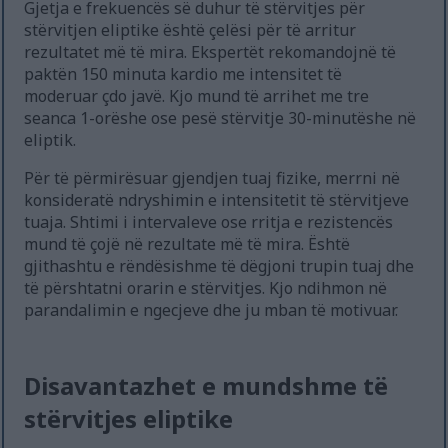
Gjetja e frekuencës së duhur të stërvitjes për
stërvitjen eliptike është çelësi për të arritur
rezultatet më të mira. Ekspertët rekomandojnë të
paktën 150 minuta kardio me intensitet të
moderuar çdo javë. Kjo mund të arrihet me tre
seanca 1-orëshe ose pesë stërvitje 30-minutëshe në
eliptik.
Për të përmirësuar gjendjen tuaj fizike, merrni në
konsideratë ndryshimin e intensitetit të stërvitjeve
tuaja. Shtimi i intervaleve ose rritja e rezistencës
mund të çojë në rezultate më të mira. Është
gjithashtu e rëndësishme të dëgjoni trupin tuaj dhe
të përshtatni orarin e stërvitjes. Kjo ndihmon në
parandalimin e ngecjeve dhe ju mban të motivuar.
Disavantazhet e mundshme të
stërvitjes eliptike