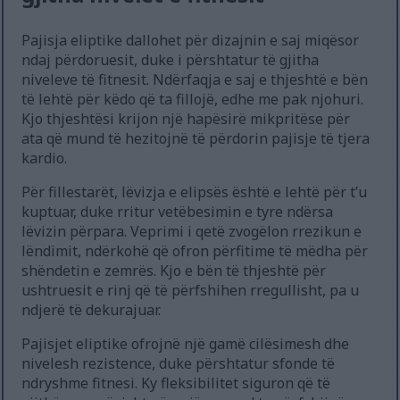
Pajisja eliptike dallohet për dizajnin e saj miqësor
ndaj përdoruesit, duke i përshtatur të gjitha
niveleve të fitnesit. Ndërfaqja e saj e thjeshtë e bën
të lehtë për këdo që ta fillojë, edhe me pak njohuri.
Kjo thjeshtësi krijon një hapësirë mikpritëse për
ata që mund të hezitojnë të përdorin pajisje të tjera
kardio.
Për fillestarët, lëvizja e elipsës është e lehtë për t’u
kuptuar, duke rritur vetëbesimin e tyre ndërsa
lëvizin përpara. Veprimi i qetë zvogëlon rrezikun e
lëndimit, ndërkohë që ofron përfitime të mëdha për
shëndetin e zemrës. Kjo e bën të thjeshtë për
ushtruesit e rinj që të përfshihen rregullisht, pa u
ndjerë të dekurajuar.
Pajisjet eliptike ofrojnë një gamë cilësimesh dhe
nivelesh rezistence, duke përshtatur sfonde të
ndryshme fitnesi. Ky fleksibilitet siguron që të