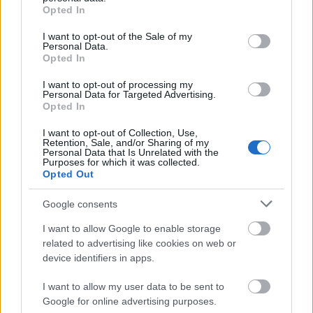
grant or deny consent to Google and its third-party tags to
Opted In
use your data for below specified purposes in below Google
Stërvitja eliptike është një mënyrë e shkëlqyer për
consent section.
I want to opt-out of the Sale of my
Personal Data.
të përmirësuar shëndetin kardiovaskular. Ai
Opted In
angazhon zemrën dhe mushkëritë, duke çuar në
efikasitet të përmirësuar. Përdorimi i rregullt i
I want to opt-out of processing my
forcon këto organe, duke siguruar qarkullim më të
Personal Data for Targeted Advertising.
Opted In
mirë dhe shpërndarje më të mirë të oksigjenit.
I want to opt-out of Collection, Use,
Kjo formë ushtrimi ndihmon në ndërtimin e
Retention, Sale, and/or Sharing of my
qëndrueshmërisë dhe qëndresës. Pavarësisht nëse
Personal Data that Is Unrelated with the
Purposes for which it was collected.
preferoni stërvitje kardio me gjendje të
Opted Out
qëndrueshme apo stërvitje me intervale me
intensitet të lartë, një eliptik mund t'i përshtatet
Google consents
nevojave tuaja. Ai ju lejon të personalizoni stërvitjet
tuaja, duke përfituar në të njëjtën kohë shëndetin
I want to allow Google to enable storage
tuaj kardiovaskular.
related to advertising like cookies on web or
device identifiers in apps.
I want to allow my user data to be sent to
Google for online advertising purposes.