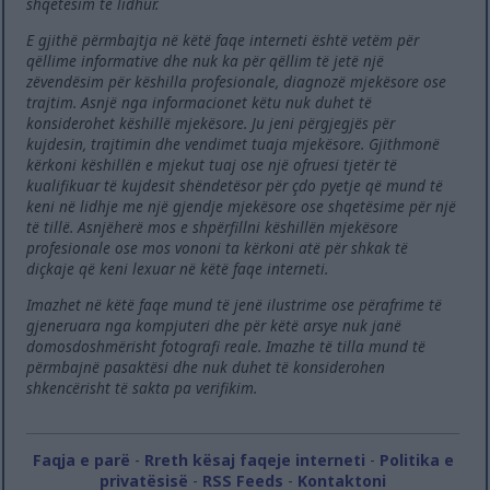
shqetësim të lidhur.
E gjithë përmbajtja në këtë faqe interneti është vetëm për
qëllime informative dhe nuk ka për qëllim të jetë një
zëvendësim për këshilla profesionale, diagnozë mjekësore ose
trajtim. Asnjë nga informacionet këtu nuk duhet të
konsiderohet këshillë mjekësore. Ju jeni përgjegjës për
kujdesin, trajtimin dhe vendimet tuaja mjekësore. Gjithmonë
kërkoni këshillën e mjekut tuaj ose një ofruesi tjetër të
kualifikuar të kujdesit shëndetësor për çdo pyetje që mund të
keni në lidhje me një gjendje mjekësore ose shqetësime për një
të tillë. Asnjëherë mos e shpërfillni këshillën mjekësore
profesionale ose mos vononi ta kërkoni atë për shkak të
diçkaje që keni lexuar në këtë faqe interneti.
Imazhet në këtë faqe mund të jenë ilustrime ose përafrime të
gjeneruara nga kompjuteri dhe për këtë arsye nuk janë
domosdoshmërisht fotografi reale. Imazhe të tilla mund të
përmbajnë pasaktësi dhe nuk duhet të konsiderohen
shkencërisht të sakta pa verifikim.
Faqja e parë
-
Rreth kësaj faqeje interneti
-
Politika e
privatësisë
-
RSS Feeds
-
Kontaktoni