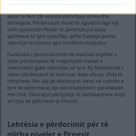
vijnë me rutina të programueshme që imitojnë
terrene të ndryshme, siç janë kodrat ose luginat. Kjo
veçori e bën çdo seancë stërvitjeje unike dhe
tërheqëse. Përdoruesit mund të zgjedhin nga një
sërë opsionesh fitnesi të përshtatura sipas
qëllimeve të tyre specifike, qoftë humbje peshe,
stërvitje rezistence apo tonifikim muskulor.
Funksioni i personalizimit në makinat eliptike u
lejon përdoruesve të rregullojnë nivelet e
intensitetit gjatë stërvitjes së tyre. Ky fleksibilitet i
mban përdoruesit të motivuar duke ofruar sfida të
ndryshme. Për ata që dëshirojnë larmi në rutinën e
tyre të ushtrimeve, kjo përshtatshmëri parandalon
mërzinë. Inkurajon përpjekje të vazhdueshme drejt
arritjes së qëllimeve të fitnesit.
Lehtësia e përdorimit për të
gjitha nivelet e fitnesit