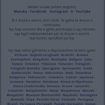
Mediat sociale (vetëm anglisht):
Bluesky
-
Facebook
-
Instagram
-
X
-
YouTube
© E drejta e autorit 2015-2026. Të gjitha të drejtat e
rezervuara.
Kjo faqe interneti dhe e gjithë përmbajtja e saj mbrohen
nga ligjet ndërkombëtare për të drejtat e autorit.
Nuk lejohet riprodhimi pa leje.
Kjo faqe është gjithashtu e disponueshme në këto gjuhë:
Afrikane
-
Anglisht (origjinali)
-
Arabisht
-
Armene
-
Azerbajxhani
-
Bengalisht
-
Boshnjake
-
Bullgare
-
Çeke
-
Daneze
-
Estoneze
-
Filipinase
-
Finlandez
-
Frëngjisht
-
Frëngjisht (Kanada)
-
Gjeorgjiane
-
Gjermanisht
-
Greke
-
Guxharatisht
-
Hausa
-
Hebraishtja
-
Hindi
-
Holandeze
-
Hungareze
-
Indonezisht
-
Islandeze
-
Italisht
-
Japoneze
-
Javaneze
-
Kanadeze
-
Katalanas
-
Kineze (e thjeshtuar)
-
Kineze (tradicionale)
-
Koreane
-
Kroate
-
Letonisht
-
Lituanisht
-
Malajalamisht
-
Malay
-
Maqedonase
-
Marathi
-
Mongolisht
-
Myanmar (Burmanisht)
-
Nepalisht
-
Norvegjeze
(Bokmål)
-
Oriya
-
Persisht (farsi)
-
Polonisht
-
Portugeze
(Brazil)
-
Portugeze (Portugali)
-
Punjabi (Gurmukhi)
-
Rumun
-