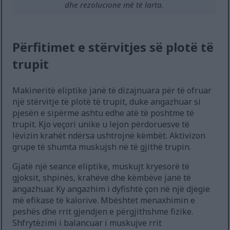
dhe rezolucione më të larta.
Përfitimet e stërvitjes së plotë të
trupit
Makineritë eliptike janë të dizajnuara për të ofruar
një stërvitje të plotë të trupit, duke angazhuar si
pjesën e sipërme ashtu edhe atë të poshtme të
trupit. Kjo veçori unike u lejon përdoruesve të
lëvizin krahët ndërsa ushtrojnë këmbët. Aktivizon
grupe të shumta muskujsh në të gjithë trupin.
Gjatë një seance eliptike, muskujt kryesorë të
gjoksit, shpinës, krahëve dhe këmbëve janë të
angazhuar. Ky angazhim i dyfishtë çon në një djegie
më efikase të kalorive. Mbështet menaxhimin e
peshës dhe rrit gjendjen e përgjithshme fizike.
Shfrytëzimi i balancuar i muskujve rrit