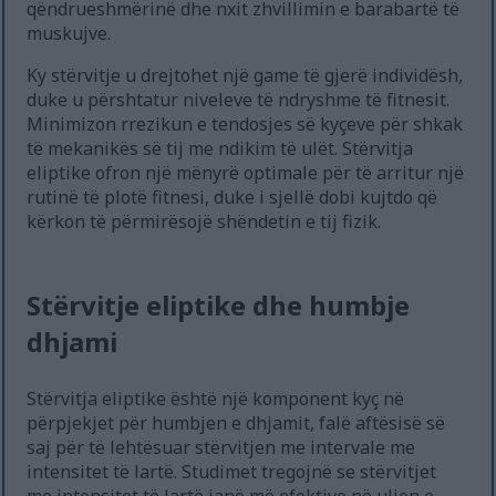
qëndrueshmërinë dhe nxit zhvillimin e barabartë të
muskujve.
Ky stërvitje u drejtohet një game të gjerë individësh,
duke u përshtatur niveleve të ndryshme të fitnesit.
Minimizon rrezikun e tendosjes së kyçeve për shkak
të mekanikës së tij me ndikim të ulët. Stërvitja
eliptike ofron një mënyrë optimale për të arritur një
rutinë të plotë fitnesi, duke i sjellë dobi kujtdo që
kërkon të përmirësojë shëndetin e tij fizik.
Stërvitje eliptike dhe humbje
dhjami
Stërvitja eliptike është një komponent kyç në
përpjekjet për humbjen e dhjamit, falë aftësisë së
saj për të lehtësuar stërvitjen me intervale me
intensitet të lartë. Studimet tregojnë se stërvitjet