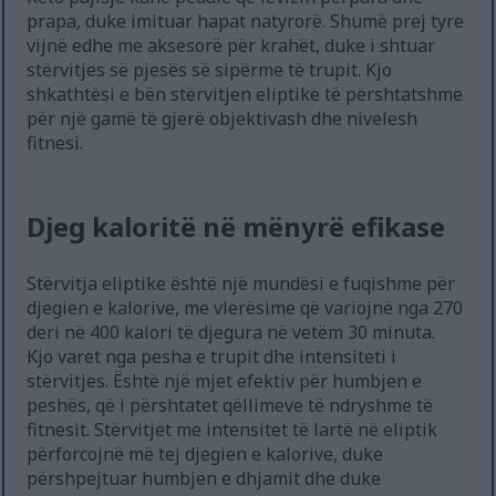
prapa, duke imituar hapat natyrorë. Shumë prej tyre
vijnë edhe me aksesorë për krahët, duke i shtuar
stërvitjes së pjesës së sipërme të trupit. Kjo
shkathtësi e bën stërvitjen eliptike të përshtatshme
për një gamë të gjerë objektivash dhe nivelesh
fitnesi.
Djeg kaloritë në mënyrë efikase
Stërvitja eliptike është një mundësi e fuqishme për
djegien e kalorive, me vlerësime që variojnë nga 270
deri në 400 kalori të djegura në vetëm 30 minuta.
Kjo varet nga pesha e trupit dhe intensiteti i
stërvitjes. Është një mjet efektiv për humbjen e
peshës, që i përshtatet qëllimeve të ndryshme të
fitnesit. Stërvitjet me intensitet të lartë në eliptik
përforcojnë më tej djegien e kalorive, duke
përshpejtuar humbjen e dhjamit dhe duke