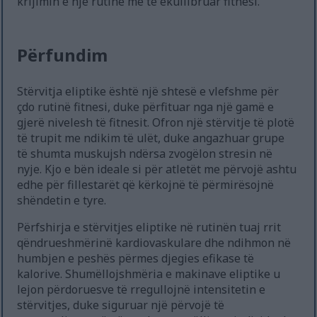
krijimin e një rutine më të ekuilibruar fitnesi.
Përfundim
Stërvitja eliptike është një shtesë e vlefshme për
çdo rutinë fitnesi, duke përfituar nga një gamë e
gjerë nivelesh të fitnesit. Ofron një stërvitje të plotë
të trupit me ndikim të ulët, duke angazhuar grupe
të shumta muskujsh ndërsa zvogëlon stresin në
nyje. Kjo e bën ideale si për atletët me përvojë ashtu
edhe për fillestarët që kërkojnë të përmirësojnë
shëndetin e tyre.
Përfshirja e stërvitjes eliptike në rutinën tuaj rrit
qëndrueshmërinë kardiovaskulare dhe ndihmon në
humbjen e peshës përmes djegies efikase të
kalorive. Shumëllojshmëria e makinave eliptike u
lejon përdoruesve të rregullojnë intensitetin e
stërvitjes, duke siguruar një përvojë të