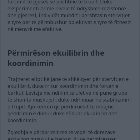
forcimit të pjesës së poshtme të trupit. Duke
eksperimentuar me nivele të ndryshme rezistence
dhe pjerrësi, individët mund t'i përshtasin stërvitjet
e tyre për të përmbushur objektivat e tyre të fitnesit
në mënyrë më efektive.
Përmirëson ekuilibrin dhe
koordinimin
Trajnerët eliptikë janë të shkëlqyer për stërvitjen e
ekuilibrit, duke rritur koordinimin dhe forcën e
barkut. Lëvizja me ndikim të ulët vë në punë grupe
të shumta muskujsh, duke ndihmuar në stabilizimin
e trupit. Kjo kërkon që përdoruesit të mbajnë
qëndrimin e duhur, duke sfiduar ekuilibrin dhe
koordinimin.
Zgjedhja e përdorimit më të vogël të dorezave
aktivizon muskujt e barkut, duke përmirësuar