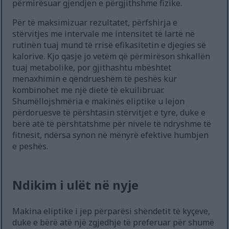
përmirësuar gjendjen e përgjithshme fizike.
Për të maksimizuar rezultatet, përfshirja e
stërvitjes me intervale me intensitet të lartë në
rutinën tuaj mund të rrisë efikasitetin e djegies së
kalorive. Kjo qasje jo vetëm që përmirëson shkallën
tuaj metabolike, por gjithashtu mbështet
menaxhimin e qëndrueshëm të peshës kur
kombinohet me një dietë të ekuilibruar.
Shumëllojshmëria e makinës eliptike u lejon
përdoruesve të përshtasin stërvitjet e tyre, duke e
bërë atë të përshtatshme për nivele të ndryshme të
fitnesit, ndërsa synon në mënyrë efektive humbjen
e peshës.
Ndikim i ulët në nyje
Makina eliptike i jep përparësi shëndetit të kyçeve,
duke e bërë atë një zgjedhje të preferuar për shumë