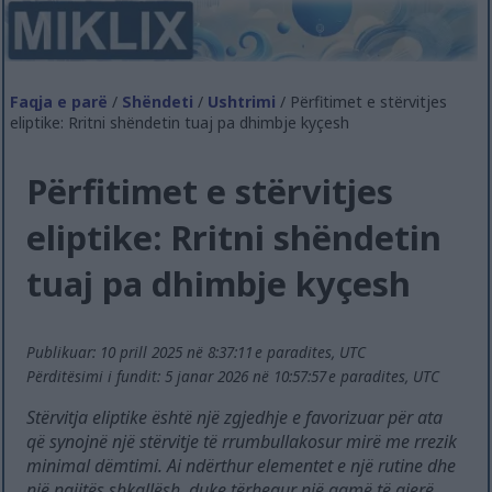
Faqja e parë
/
Shëndeti
/
Ushtrimi
/ Përfitimet e stërvitjes
eliptike: Rritni shëndetin tuaj pa dhimbje kyçesh
Përfitimet e stërvitjes
eliptike: Rritni shëndetin
tuaj pa dhimbje kyçesh
Publikuar: 10 prill 2025 në 8:37:11 e paradites, UTC
Përditësimi i fundit: 5 janar 2026 në 10:57:57 e paradites, UTC
Stërvitja eliptike është një zgjedhje e favorizuar për ata
që synojnë një stërvitje të rrumbullakosur mirë me rrezik
minimal dëmtimi. Ai ndërthur elementet e një rutine dhe
një ngjitës shkallësh, duke tërhequr një gamë të gjerë