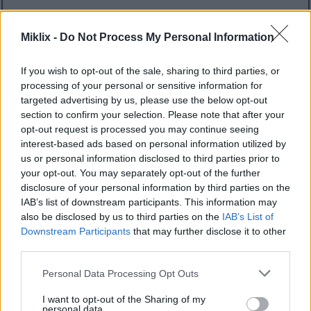
Stërvitja eliptike është një mjet kyç për të mbajtur
formën fizike gjatë rikuperimit nga lëndimet. Është
Miklix -
Do Not Process My Personal Information
një mënyrë me ndikim të ulët për të qëndruar aktiv,
duke zvogëluar stresin në zonat e dëmtuara. Kjo
If you wish to opt-out of the sale, sharing to third parties, or
është jetike për ata që po rikuperohen nga
processing of your personal or sensitive information for
operacioni ose lëndime të tjera, duke ndihmuar në
targeted advertising by us, please use the below opt-out
rindërtimin e forcës dhe përmirësimin e
section to confirm your selection. Please note that after your
lëvizshmërisë në mënyrë të sigurt.
opt-out request is processed you may continue seeing
interest-based ads based on personal information utilized by
Shumë njerëz i gjejnë makinat eliptike të dobishme
us or personal information disclosed to third parties prior to
në stërvitjet e tyre të rikuperimit. Lëvizja e lëmuar e
your opt-out. You may separately opt-out of the further
pedaleve imiton lëvizjen natyrale, duke e bërë më të
disclosure of your personal information by third parties on the
lehtë stërvitjen pa rrezikuar lëndime të mëtejshme.
IAB’s list of downstream participants. This information may
Kjo e bën atë një mundësi të shkëlqyer për ata që
also be disclosed by us to third parties on the
IAB’s List of
duan të qëndrojnë aktivë gjatë rikuperimit.
Downstream Participants
that may further disclose it to other
third parties.
Please note that this website/app uses one or more Google
Personal Data Processing Opt Outs
Përmirëson shëndetin
services and may gather and store information including but
not limited to your visit or usage behaviour. You may click to
I want to opt-out of the Sharing of my
kardiovaskular
personal data.