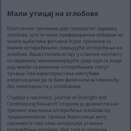
Мали утицај на зглобове
Елиптични тренажер даје приоритет здрављу
зглобова, што га чини преферираним избором за
многе љубитеље фитнеса. Нуди тренинге са
малим оптерећењем, смањујући оптерећење на
зглобове. Ваша стопала остају у сталном контакту
са педалама, минимизирајући удар који се види
код вежби са великим оптерећењем попут
трчања. Ова карактеристика омогућава
корисницима да се баве физичком активношћу
без нелагодности у зглобовима.
Студија у часопису „Journal of Strength and
Conditioning Research“ открила је да елиптични
тренинг има мање оптерећење зглобова од
традиционалног трчања. Корисници могу
одржавати свој ниво кондиције уз мање
оптерећење зглобова. Због тога је одлична