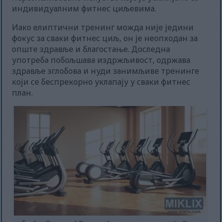
индивидуалним фитнес циљевима.
Иако елиптични тренинг можда није једини
фокус за сваки фитнес циљ, он је неопходан за
опште здравље и благостање. Доследна
употреба побољшава издржљивост, одржава
здравље зглобова и нуди занимљиве тренинге
који се беспрекорно уклапају у сваки фитнес
план.