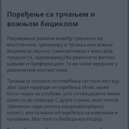
Поређење са трчањем и
вожњом бициклом
Разумевање разлика између тренинга на
елиптичном тренажеру и трчања или вожње
бицикла је кључно. Свака активност има своје
предности, задовољавајући различите фитнес
циљеве и преференције. То их чини вредним у
различитим контекстима.
Трчање је познато по повећању густине костију
због своје природе оптерећења. Ипак, може
бити тешко за зглобове, што потенцијално може
довести до повреда. С друге стране, елиптични
тренинзи нуде сличну кардиоваскуларну
корист, али са мање оптерећења на коленима и
куковима. Због тога су безбеднија опција.