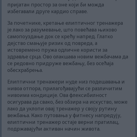
пријатан простор за оне који би можда
избегавали друге кардио справе.
За почетнике, кретање елиптичног тренажера
је лако за разумевање, што повећава њихово
самопоуздање док се крећу напред. Глатко
дејство смањује ризик од повреда, а
истовремено пружа одличне користи за
здравље срца. Ово олакшава новим вежбачама да
се редовно придруже вежбању, без осећаја
обесхрабрења.
Елиптични тренажери нуде низ подешавања и
нивоа отпора, прилагођавајући се различитим
нивоима кондиције. Ова флексибилност
осигурава да свако, без обзира на искуство, може
лако да уклопи овај тренажер у своју рутину
вежбања. Како путовања у фитнесу напредују,
елиптични тренажер остаје верни пратилац,
подржавајући активан начин живота.