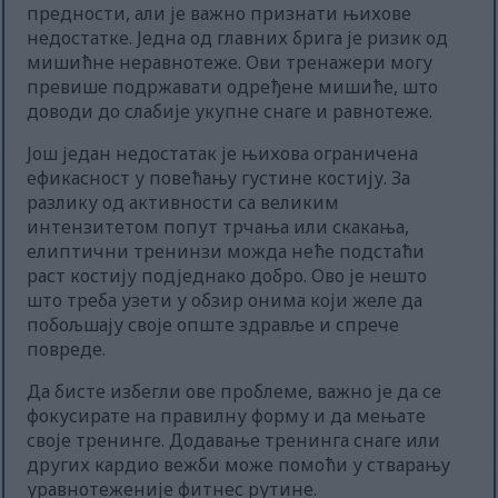
предности, али је важно признати њихове
недостатке. Једна од главних брига је ризик од
мишићне неравнотеже. Ови тренажери могу
превише подржавати одређене мишиће, што
доводи до слабије укупне снаге и равнотеже.
Још један недостатак је њихова ограничена
ефикасност у повећању густине костију. За
разлику од активности са великим
интензитетом попут трчања или скакања,
елиптични тренинзи можда неће подстаћи
раст костију подједнако добро. Ово је нешто
што треба узети у обзир онима који желе да
побољшају своје опште здравље и спрече
повреде.
Да бисте избегли ове проблеме, важно је да се
фокусирате на правилну форму и да мењате
своје тренинге. Додавање тренинга снаге или
других кардио вежби може помоћи у стварању
уравнотеженије фитнес рутине.