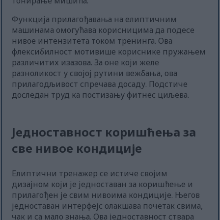
тонирање мишића.
Функција прилагођавања на елиптичним
машинама омогућава корисницима да подесе
нивое интензитета током тренинга. Ова
флексибилност мотивише кориснике пружањем
различитих изазова. За оне који желе
разноликост у својој рутини вежбања, ова
прилагодљивост спречава досаду. Подстиче
доследан труд ка постизању фитнес циљева.
Једноставност коришћења за
све нивое кондиције
Елиптични тренажер се истиче својим
дизајном који је једноставан за коришћење и
прилагођен је свим нивоима кондиције. Његов
једноставан интерфејс олакшава почетак свима,
чак и са мало знања. Ова једноставност ствара