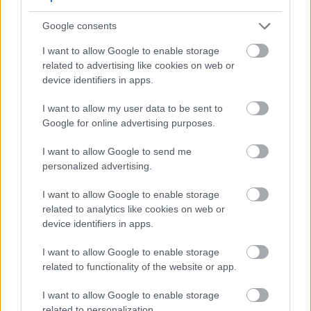
Многи људи сматрају да су елиптични
Google consents
тренажери корисни у тренинзима опоравка.
Глатко кретање педала опонаша природно
I want to allow Google to enable storage
кретање, што олакшава вежбање без ризика од
related to advertising like cookies on web or
даљих повреда. Због тога је ово одлична опција
device identifiers in apps.
за оне који желе да остану активни током
опоравка.
I want to allow my user data to be sent to
Google for online advertising purposes.
I want to allow Google to send me
Побољшава
personalized advertising.
кардиоваскуларно здравље
I want to allow Google to enable storage
related to analytics like cookies on web or
Елиптични тренинг је врхунски начин за
device identifiers in apps.
побољшање кардиоваскуларног здравља.
Ангажује срце и плућа, што доводи до
I want to allow Google to enable storage
побољшане ефикасности. Редовна употреба јача
related to functionality of the website or app.
ове органе, обезбеђујући бољу циркулацију и
испоруку кисеоника.
I want to allow Google to enable storage
related to personalization.