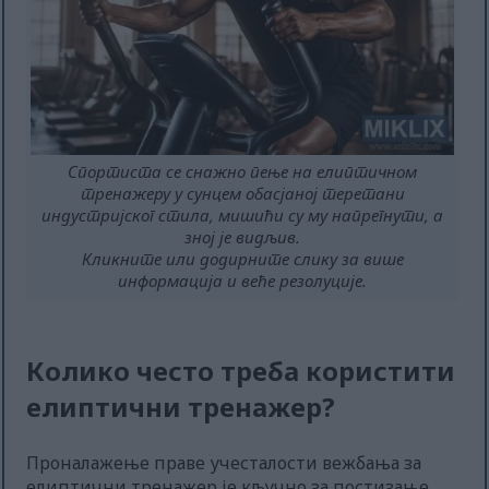
Спортиста се снажно пење на елиптичном
тренажеру у сунцем обасјаној теретани
индустријског стила, мишићи су му напрегнути, а
зној је видљив.
Кликните или додирните слику за више
информација и веће резолуције.
Колико често треба користити
елиптични тренажер?
Проналажење праве учесталости вежбања за
елиптични тренажер је кључно за постизање