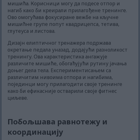
мишића. Корисници могу да подесе отпор и
нагиб како би креирали прилагођене тренинге.
Ово омогућава фокусиране вежбе на кључне
мишићне групе попут квадрицепса, тетива,
глутеуса и листова.
Дизајн елиптичног тренажера подржава
окретање педала уназад, додајући разноликост
тренингу. Ова карактеристика ангажује
различите мишиће, обогаћујући рутину јачања
доњег дела тела. Експериментисањем са
различитим нивоима отпора и нагибима,
појединци могу прилагодити своје тренинге
како би ефикасније остварили своје фитнес
циљеве.
Побољшава равнотежу и
координацију