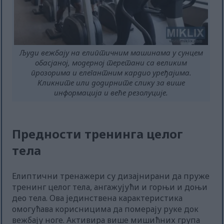
Људи вежбају на елиптичним машинама у сунцем
обасјаној, модерној теретани са великим
прозорима и елегантним кардио уређајима.
Кликните или додирните слику за више
информација и веће резолуције.
Предности тренинга целог
тела
Елиптични тренажери су дизајнирани да пруже
тренинг целог тела, ангажујући и горњи и доњи
део тела. Ова јединствена карактеристика
омогућава корисницима да померају руке док
вежбају ноге. Активира више мишићних група