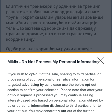
Елиптични тренажери су одлични за тренинг
равнотеже, побољшање координације и снаге
трупа. Покрет са малим ударцем активира више
мишићних група, помажући у стабилизацији
тела. Ово захтева од корисника да одржавају
правилно држање, што изазива равнотежу и
координацију.
Одабир мањег коришћења ручки ангажује
мишиће трупа, побољшавајући снагу. Затезање
трбушних мишића током вежбања побољшава
Miklix -
Do Not Process My Personal Information
равнотежу и контролу мишића. Ово може
довести до бољих перформанси у свакодневним
If you wish to opt-out of the sale, sharing to third parties, or
активностима и спорту, смањујући ризик од
processing of your personal or sensitive information for
падова и повреда.
targeted advertising by us, please use the below opt-out
section to confirm your selection. Please note that after your
Истраживања показују да тренинг равнотеже,
opt-out request is processed you may continue seeing
када се дода кардио тренинзима попут
interest-based ads based on personal information utilized by
коришћења елиптичног тренажера, побољшава
us or personal information disclosed to third parties prior to
тонус мишића и равнотежу. Овај тренинг
your opt-out. You may separately opt-out of the further