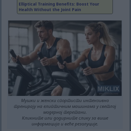
Elliptical Training Benefits: Boost Your
Health Without the Joint Pain
Мушки и женски спортисти интензивно
тренирају на елиптичним машинама у светлој
модерној теретани.
Кликните или додирните слику за више
информација и веће резолуције.