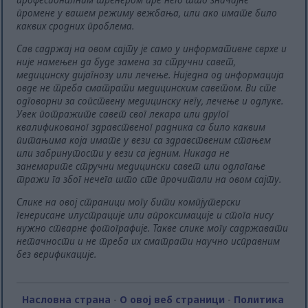
промене у вашем режиму вежбања, или ако имате било
каквих сродних проблема.
Сав садржај на овом сајту је само у информативне сврхе и
није намењен да буде замена за стручни савет,
медицинску дијагнозу или лечење. Ниједна од информација
овде не треба сматрати медицинским саветом. Ви сте
одговорни за сопствену медицинску негу, лечење и одлуке.
Увек потражите савет свог лекара или другог
квалификованог здравственог радника са било каквим
питањима која имате у вези са здравственим стањем
или забринутости у вези са једним. Никада не
занемарите стручни медицински савет или одлагање
тражи га због нечега што сте прочитали на овом сајту.
Слике на овој страници могу бити компјутерски
генерисане илустрације или апроксимације и стога нису
нужно стварне фотографије. Такве слике могу садржавати
нетачности и не треба их сматрати научно исправним
без верификације.
Насловна страна
-
О овој веб страници
-
Политика