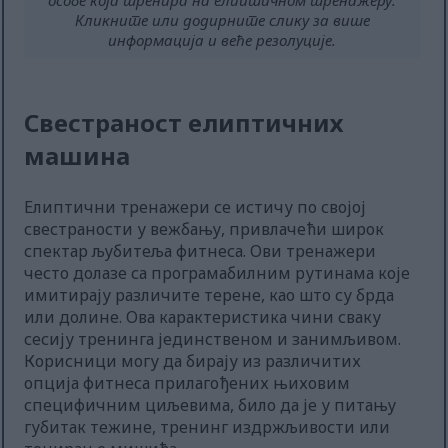
особе која тренира на елиптичном тренажеру.
Кликните или додирните слику за више
информација и веће резолуције.
Свестраност елиптичних
машина
Елиптични тренажери се истичу по својој
свестраности у вежбању, привлачећи широк
спектар љубитеља фитнеса. Ови тренажери
често долазе са програмабилним рутинама које
имитирају различите терене, као што су брда
или долине. Ова карактеристика чини сваку
сесију тренинга јединственом и занимљивом.
Корисници могу да бирају из различитих
опција фитнеса прилагођених њиховим
специфичним циљевима, било да је у питању
губитак тежине, тренинг издржљивости или