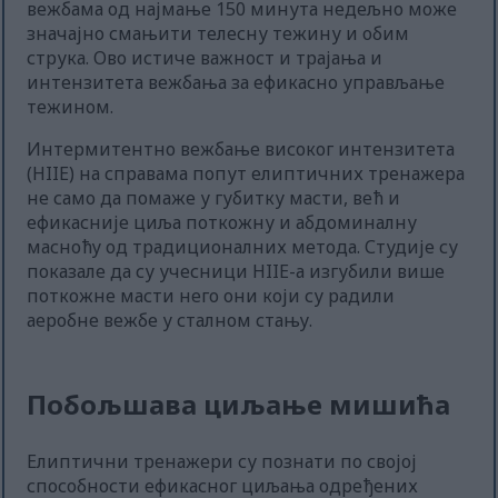
вежбама од најмање 150 минута недељно може
значајно смањити телесну тежину и обим
струка. Ово истиче важност и трајања и
интензитета вежбања за ефикасно управљање
тежином.
Интермитентно вежбање високог интензитета
(HIIE) на справама попут елиптичних тренажера
не само да помаже у губитку масти, већ и
ефикасније циља поткожну и абдоминалну
масноћу од традиционалних метода. Студије су
показале да су учесници HIIE-а изгубили више
поткожне масти него они који су радили
аеробне вежбе у сталном стању.
Побољшава циљање мишића
Елиптични тренажери су познати по својој
способности ефикасног циљања одређених