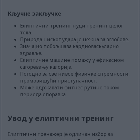
Кључне закључке
Елиптични тренинг нуди тренинг целог
тела.
Природа ниског удара је нежна за зглобове.
Значајно побољшава кардиоваскуларно
здравље.
Елиптичне машине помажу у ефикасном
сагоревању калорија.
Погодно за све нивое физичке спремности,
промовишући приступачност.
Може одржавати фитнес рутине током
периода опоравка.
Увод у елиптични тренинг
Елиптични тренажер је одличан избор за