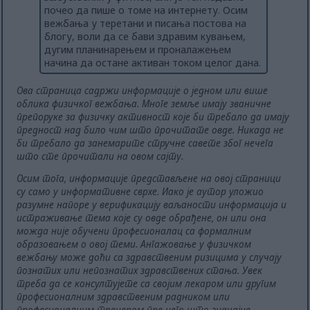
почео да пише о томе на интернету. Осим
вежбања у теретани и писања постова на
блогу, воли да се бави здравим кувањем,
дугим планинарењем и проналажењем
начина да остане активан током целог дана.
Ова страница садржи информације о једном или више
облика физичког вежбања. Многе земље имају званичне
препоруке за физичку активност које би требало да имају
предност над било чим што прочитате овде. Никада не
би требало да занемарите стручне савете због нечега
што сте прочитали на овом сајту.
Осим тога, информације представљене на овој страници
су само у информативне сврхе. Иако је аутор уложио
разумне напоре у верификацију ваљаности информација и
истраживање тема које су овде обрађене, он или она
можда није обучени професионалац са формалним
образовањем о овој теми. Ангажовање у физичком
вежбању може доћи са здравственим ризицима у случају
познатих или непознатих здравствених стања. Увек
треба да се консултујете са својим лекаром или другим
професионалним здравственим радником или
професионалним тренером пре него што значајне