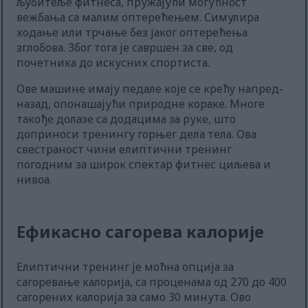
љубитеље фитнеса, пружајући могућност
вежбања са малим оптерећењем. Симулира
ходање или трчање без јаког оптерећења
зглобова. Због тога је савршен за све, од
почетника до искусних спортиста.
Ове машине имају педале које се крећу напред-
назад, опонашајући природне кораке. Многе
такође долазе са додацима за руке, што
доприноси тренингу горњег дела тела. Ова
свестраност чини елиптични тренинг
погодним за широк спектар фитнес циљева и
нивоа.
Ефикасно сагорева калорије
Елиптични тренинг је моћна опција за
сагоревање калорија, са проценама од 270 до 400
сагорених калорија за само 30 минута. Ово