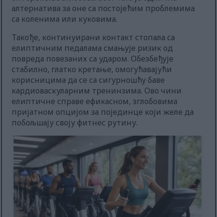
алтернатива за оне са постојећим проблемима
са коленима или куковима.
Такође, континуирани контакт стопала са
елиптичним педалама смањује ризик од
повреда повезаних са ударом. Обезбеђује
стабилно, глатко кретање, омогућавајући
корисницима да се са сигурношћу баве
кардиоваскуларним тренинзима. Ово чини
елиптичне справе ефикасном, зглобовима
пријатном опцијом за појединце који желе да
побољшају своју фитнес рутину.