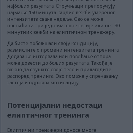
најбољих резултата. Стручњаци препоручују
најмање 150 минута кардио вежби умереног
интензитета сваке недеље. Ово се може
постићи са три једночасовне сесије или пет 30-
минутних вежби на елиптичном тренажеру.
Да бисте побољшали своју кондицију,
размислите о промени интензитета тренинга.
Додавање интервала или повећање отпора
може довести до бољих резултата. Такође је
важно да слушате своје тело и прилагодите
распоред тренинга. Ово помаже у спречавању
застоја и одржава мотивацију.
Потенцијални недостаци
елиптичног тренинга
Елиптични тренажери доносе многе