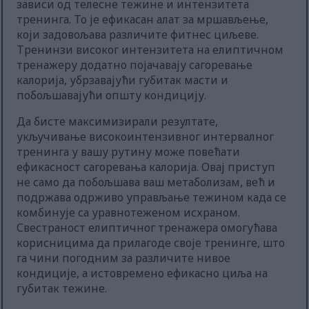
зависи од телесне тежине и интензитета
тренинга. То је ефикасан алат за мршављење,
који задовољава различите фитнес циљеве.
Тренинзи високог интензитета на елиптичном
тренажеру додатно појачавају сагоревање
калорија, убрзавајући губитак масти и
побољшавајући општу кондицију.
Да бисте максимизирали резултате,
укључивање високоинтензивног интервалног
тренинга у вашу рутину може повећати
ефикасност сагоревања калорија. Овај приступ
не само да побољшава ваш метаболизам, већ и
подржава одрживо управљање тежином када се
комбинује са уравнотеженом исхраном.
Свестраност елиптичног тренажера омогућава
корисницима да прилагоде своје тренинге, што
га чини погодним за различите нивое
кондиције, а истовремено ефикасно циља на
губитак тежине.