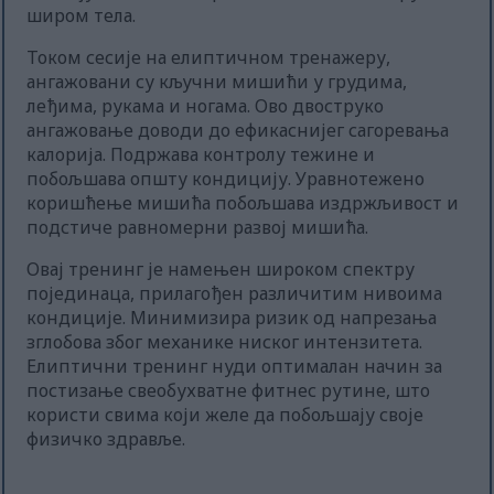
широм тела.
Током сесије на елиптичном тренажеру,
ангажовани су кључни мишићи у грудима,
леђима, рукама и ногама. Ово двоструко
ангажовање доводи до ефикаснијег сагоревања
калорија. Подржава контролу тежине и
побољшава општу кондицију. Уравнотежено
коришћење мишића побољшава издржљивост и
подстиче равномерни развој мишића.
Овај тренинг је намењен широком спектру
појединаца, прилагођен различитим нивоима
кондиције. Минимизира ризик од напрезања
зглобова због механике ниског интензитета.
Елиптични тренинг нуди оптималан начин за
постизање свеобухватне фитнес рутине, што
користи свима који желе да побољшају своје
физичко здравље.