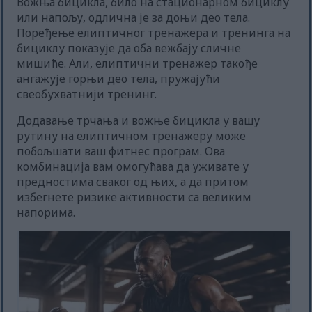
Вожња бицикла, било на стационарном бициклу
или напољу, одлична је за доњи део тела.
Поређење елиптичног тренажера и тренинга на
бициклу показује да оба вежбају сличне
мишиће. Али, елиптични тренажер такође
ангажује горњи део тела, пружајући
свеобухватнији тренинг.
Додавање трчања и вожње бицикла у вашу
рутину на елиптичном тренажеру може
побољшати ваш фитнес програм. Ова
комбинација вам омогућава да уживате у
предностима сваког од њих, а да притом
избегнете ризике активности са великим
напорима.