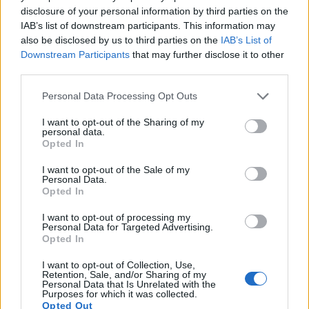
побољшава стабилност и агилност, што је од
disclosure of your personal information by third parties on the
виталног значаја за покретљивост у
IAB’s list of downstream participants. This information may
свакодневном животу. Редовна употреба
also be disclosed by us to third parties on the
IAB’s List of
елиптичног тренажера значајно доприноси
Downstream Participants
that may further disclose it to other
јачању трупа, што је неопходно за бољу
third parties.
равнотежу и координацију.
Please note that this website/app uses one or more Google
Personal Data Processing Opt Outs
services and may gather and store information including but
not limited to your visit or usage behaviour. You may click to
I want to opt-out of the Sharing of my
Одржава кондицију током
personal data.
grant or deny consent to Google and its third-party tags to
Opted In
опоравка
use your data for below specified purposes in below Google
consent section.
I want to opt-out of the Sale of my
Personal Data.
Елиптични тренинг је кључни алат за
Opted In
одржавање кондиције током опоравка од
I want to opt-out of processing my
повреда. То је начин са малим оптерећењем да
Personal Data for Targeted Advertising.
останете активни, смањујући стрес на
Opted In
повређеним подручјима. Ово је од виталног
значаја за оне који се опорављају од операције
I want to opt-out of Collection, Use,
Retention, Sale, and/or Sharing of my
или других повреда, помажући у обнављању
Personal Data that Is Unrelated with the
Purposes for which it was collected.
снаге и безбедном побољшању покретљивости.
Opted Out