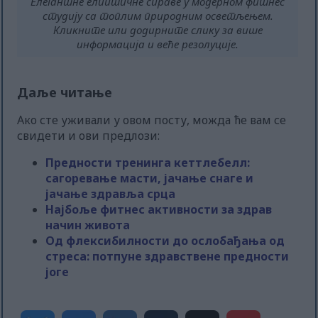
Елегантне елиптичне справе у модерном фитнес
студију са топлим природним осветљењем.
Кликните или додирните слику за више
информација и веће резолуције.
Даље читање
Ако сте уживали у овом посту, можда ће вам се
свидети и ови предлози:
Предности тренинга кеттлебелл:
сагоревање масти, јачање снаге и
јачање здравља срца
Најбоље фитнес активности за здрав
начин живота
Од флексибилности до ослобађања од
стреса: потпуне здравствене предности
јоге