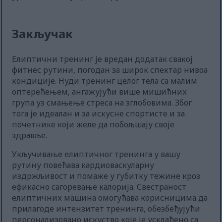
Закључак
Елиптични тренинг је вредан додатак свакој
фитнес рутини, погодан за широк спектар нивоа
кондиције. Нуди тренинг целог тела са малим
оптерећењем, ангажујући више мишићних
група уз смањење стреса на зглобовима. Због
тога је идеалан и за искусне спортисте и за
почетнике који желе да побољшају своје
здравље.
Укључивање елиптичног тренинга у вашу
рутину повећава кардиоваскуларну
издржљивост и помаже у губитку тежине кроз
ефикасно сагоревање калорија. Свестраност
елиптичних машина омогућава корисницима да
прилагоде интензитет тренинга, обезбеђујући
персонализовано искуство које је усклађено са