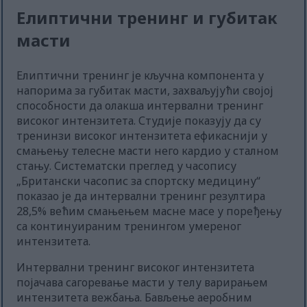
Елиптични тренинг и губитак
масти
Елиптични тренинг је кључна компонента у
напорима за губитак масти, захваљујући својој
способности да олакша интервални тренинг
високог интензитета. Студије показују да су
тренинзи високог интензитета ефикаснији у
смањењу телесне масти него кардио у сталном
стању. Систематски преглед у часопису
„Британски часопис за спортску медицину“
показао је да интервални тренинг резултира
28,5% већим смањењем масне масе у поређењу
са континуираним тренингом умереног
интензитета.
Интервални тренинг високог интензитета
појачава сагоревање масти у телу варирањем
интензитета вежбања. Бављење аеробним