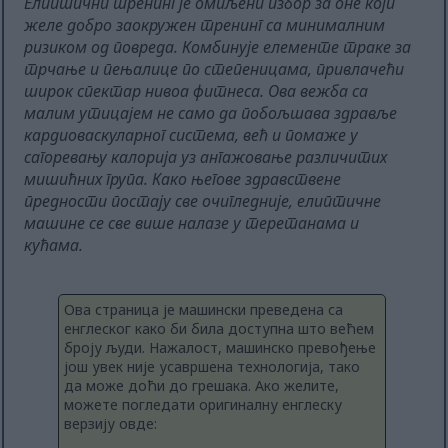
Елиптични тренинг је омиљени избор за оне који
желе добро заокружен тренинг са минималним
ризиком од повреда. Комбинује елементе траке за
трчање и пењалице по степеницама, привлачећи
широк спектар нивоа фитнеса. Ова вежба са
малим утицајем не само да побољшава здравље
кардиоваскуларног система, већ и помаже у
сагоревању калорија уз ангажовање различитих
мишићних група. Како његове здравствене
предности постају све очигледније, елиптичне
машине се све више налазе у теретанама и
кућама.
Ова страница је машински преведена са
енглеског како би била доступна што већем
броју људи. Нажалост, машинско превођење
још увек није усавршена технологија, тако
да може доћи до грешака. Ако желите,
можете погледати оригиналну енглеску
верзију овде: