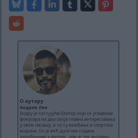
О аутору
Андрев Лее
Ендру је гостујући блогер који се углавном
фокусира на два своја главна интересовања
у свом писању, а то су вежбање и спортска
исхрана. Он је већ дуги низ година
заљубљеник у фитнес, али је тек недавно