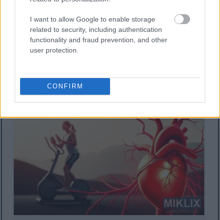
lebih baik.
I want to allow Google to enable storage
Bentuk latihan ini membantu membangun stamina
related to security, including authentication
dan daya tahan. Baik Anda lebih menyukai kardio
functionality and fraud prevention, and other
intensitas sedang atau latihan interval intensitas
user protection.
tinggi, elliptical dapat memenuhi kebutuhan Anda.
Alat ini memungkinkan Anda untuk menyesuaikan
latihan Anda, sehingga bermanfaat bagi kesehatan
CONFIRM
kardiovaskular Anda.