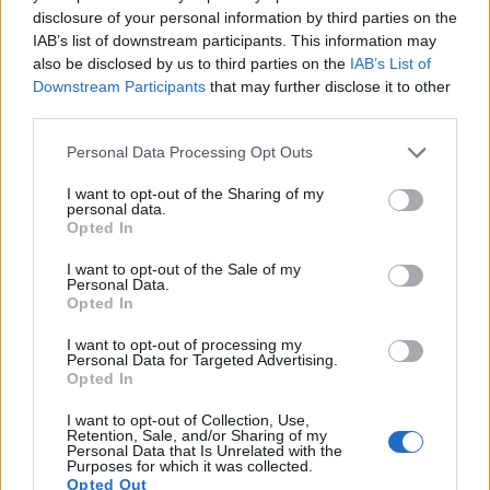
otot dan keseimbangan. Latihan ini meningkatkan
disclosure of your personal information by third parties on the
stabilitas dan kelincahan, yang sangat penting
IAB’s list of downstream participants. This information may
untuk mobilitas dalam kehidupan sehari-hari.
also be disclosed by us to third parties on the
IAB’s List of
Penggunaan elliptical secara teratur memberikan
Downstream Participants
that may further disclose it to other
kontribusi signifikan terhadap kekuatan inti, yang
third parties.
penting untuk keseimbangan dan koordinasi yang
Please note that this website/app uses one or more Google
lebih baik.
Personal Data Processing Opt Outs
services and may gather and store information including but
not limited to your visit or usage behaviour. You may click to
I want to opt-out of the Sharing of my
personal data.
grant or deny consent to Google and its third-party tags to
Menjaga Kebugaran Selama
Opted In
use your data for below specified purposes in below Google
consent section.
Pemulihan
I want to opt-out of the Sale of my
Personal Data.
Opted In
Latihan menggunakan elliptical merupakan alat
I want to opt-out of processing my
penting untuk menjaga kebugaran saat pemulihan
Personal Data for Targeted Advertising.
dari cedera. Ini adalah cara berdampak rendah
Opted In
untuk tetap aktif, mengurangi tekanan pada area
I want to opt-out of Collection, Use,
yang cedera. Hal ini sangat penting bagi mereka
Retention, Sale, and/or Sharing of my
yang sedang pulih dari operasi atau cedera lainnya,
Personal Data that Is Unrelated with the
Purposes for which it was collected.
membantu membangun kembali kekuatan dan
Opted Out