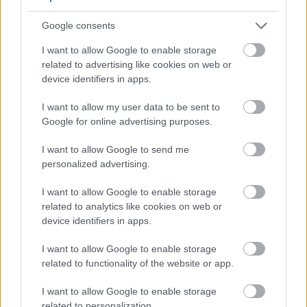
meningkatkan mobilitas dengan aman.
Google consents
Banyak orang merasa mesin elips bermanfaat
dalam latihan pemulihan mereka. Gerakan pedal
I want to allow Google to enable storage
yang halus meniru gerakan alami, sehingga
related to advertising like cookies on web or
memudahkan berolahraga tanpa risiko cedera lebih
device identifiers in apps.
lanjut. Hal ini menjadikannya pilihan yang bagus
bagi mereka yang ingin tetap aktif selama masa
I want to allow my user data to be sent to
pemulihan.
Google for online advertising purposes.
I want to allow Google to send me
personalized advertising.
Meningkatkan Kesehatan
Kardiovaskular
I want to allow Google to enable storage
related to analytics like cookies on web or
device identifiers in apps.
Latihan menggunakan elliptical adalah cara terbaik
untuk meningkatkan kesehatan kardiovaskular.
I want to allow Google to enable storage
Latihan ini melibatkan jantung dan paru-paru,
related to functionality of the website or app.
sehingga meningkatkan efisiensi. Penggunaan
secara teratur memperkuat organ-organ ini,
I want to allow Google to enable storage
memastikan sirkulasi dan pengiriman oksigen yang
related to personalization.