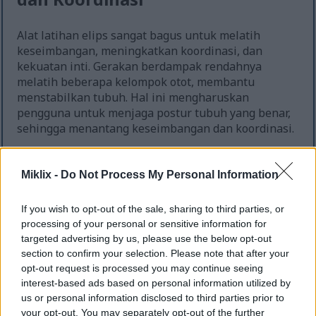
Alat latihan elips sangat bagus untuk melatih
keseimbangan, meningkatkan koordinasi, dan
kekuatan inti. Gerakan berdampak rendahnya
melatih beberapa kelompok otot, membantu
menstabilkan tubuh. Hal ini mengharuskan
pengguna untuk menjaga postur tubuh yang benar,
sehingga menantang keseimbangan dan koordinasi.
Memilih untuk menggunakan lebih sedikit
pegangan akan mengaktifkan otot inti, sehingga
Miklix -
Do Not Process My Personal Information
meningkatkan kekuatan. Mengencangkan otot
perut selama berolahraga meningkatkan
If you wish to opt-out of the sale, sharing to third parties, or
keseimbangan dan kontrol otot. Hal ini dapat
processing of your personal or sensitive information for
meningkatkan performa dalam aktivitas sehari-hari
targeted advertising by us, please use the below opt-out
dan olahraga, mengurangi risiko jatuh dan cedera.
section to confirm your selection. Please note that after your
opt-out request is processed you may continue seeing
Penelitian menunjukkan bahwa latihan
interest-based ads based on personal information utilized by
keseimbangan, jika ditambahkan ke latihan kardio
us or personal information disclosed to third parties prior to
seperti penggunaan elliptical, meningkatkan tonus
your opt-out. You may separately opt-out of the further