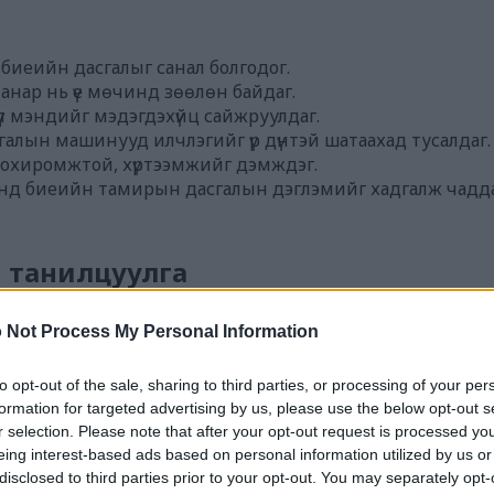
 биеийн дасгалыг санал болгодог.
анар нь үе мөчинд зөөлөн байдаг.
үүл мэндийг мэдэгдэхүйц сайжруулдаг.
алын машинууд илчлэгийг үр дүнтэй шатаахад тусалдаг.
 тохиромжтой, хүртээмжийг дэмждэг.
анд биеийн тамирын дасгалын дэглэмийг хадгалж чадда
 танилцуулга
улагч нь фитнесс сонирхогчдод зориулсан хамгийн шил
 Not Process My Personal Information
 санал болгодог. Энэ нь үе мөчинд хүчтэй цохилт өгөхгү
уралцагчдаас эхлээд туршлагатай тамирчид хүртэл хүн бүр
to opt-out of the sale, sharing to third parties, or processing of your per
formation for targeted advertising by us, please use the below opt-out s
 болон хойш хөдөлдөг, байгалийн алхмуудыг дуурайдаг
r selection. Please note that after your opt-out request is processed y
гөөд энэ нь биеийн дээд хэсгийн дасгалд нэмэр болдог. 
eing interest-based ads based on personal information utilized by us or
ийн фитнессийн зорилго, түвшинд тохиромжтой болгодо
disclosed to third parties prior to your opt-out. You may separately opt-