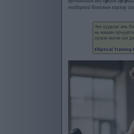
булчингийн янз бүрийн бүлгүү
тодорхой болохын хэрээр эл
Энэ хуудсыг аль б
нь машин орчуулга
хүсвэл англи хэл д
Elliptical Trainin