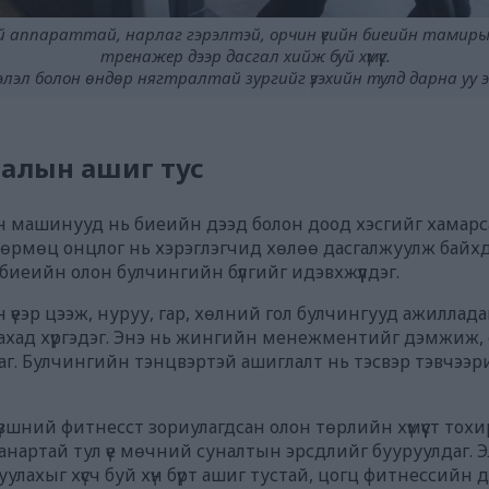
ий аппараттай, нарлаг гэрэлтэй, орчин үеийн биеийн тамиры
тренажер дээр дасгал хийж буй хүмүүс.
ээлэл болон өндөр нягтралтай зургийг үзэхийн тулд дарна уу 
галын ашиг тус
 машинууд нь биеийн дээд болон доод хэсгийг хамарса
өвөрмөц онцлог нь хэрэглэгчид хөлөө дасгалжуулж байхд
биеийн олон булчингийн бүлгийг идэвхжүүлдэг.
еэр цээж, нуруу, гар, хөлний гол булчингууд ажилладаг.
шатаахад хүргэдэг. Энэ нь жингийн менежментийг дэмжиж
. Булчингийн тэнцвэртэй ашиглалт нь тэсвэр тэвчээри
 түвшний фитнесст зориулагдсан олон төрлийн хүмүүст тох
артай тул үе мөчний суналтын эрсдлийг бууруулдаг. Э
уулахыг хүсч буй хүн бүрт ашиг тустай, цогц фитнессийн