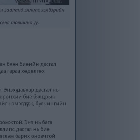
н зааланд эллипс хэлбэрийн
эсвэл товшино уу.
н бүтэн биеийн дасгал
аа гараа хөдөлгөх
 Энэхүү давхар дасгал нь
, ерөнхий бие бялдрын
йг нэмэгдүүлж, булчингийн
иромжтой. Энэ нь бага
ллипс дасгал нь бие
 дэглэм барих оновчтой