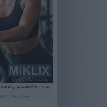
ажер дээр эрчимтэй бэлтгэл
эсвэл товшино уу.