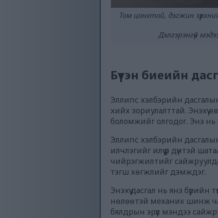
Том цонхтой, дэгжин зүрхн
Дэлгэрэнгүй мэд
Бүтэн биеийн дас
Эллипс хэлбэрийн дасгалын
хийх зориулалттай. Энэхүү 
боломжийг олгодог. Энэ нь 
Эллипс хэлбэрийн дасгалын ү
илчлэгийг илүү үр дүнтэй 
чийрэгжилтийг сайжруулдаг
тэгш хөгжлийг дэмждэг.
Энэхүү дасгал нь янз бүрийн
нөлөөтэй механик шинж чан
бялдрын эрүүл мэндээ сайжр