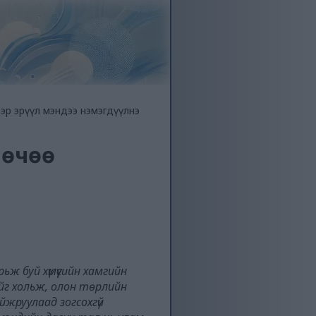
ээр эрүүл мэндээ нэмэгдүүлнэ
мөчөө
ж буй хүмүүсийн хамгийн
йг хольж, олон төрлийн
айжруулаад зогсохгүй