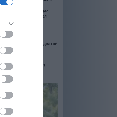
й дасгалуудыг санал
дасгалуудад ажиглагдах
 биеийн тамирын дасгал
хэлбэрийн дасгал нь
ид үе мөчний ачааллыг
г эсвэл ташааны асуудалтай
эй гэмтлийн эрсдлийг
судасны дасгал хийхэд
ссийн дэглэмээ