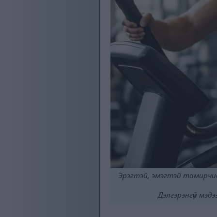
Эрэгтэй, эмэгтэй тамирчид
Дэлгэрэнгүй мэд