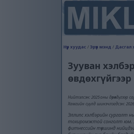
Нүүр хуудас
/
Эрүүл мэнд
/
Дасгал 
Зууван хэлбэр
өвдөхгүйгээр
Нийтэлсэн: 2025 оны дөрөвдүгээр са
Хамгийн сүүлд шинэчлэгдсэн: 2026 
Эллипс хэлбэрийн сургалт нь
тохиромжтой сонголт юм. Эн
фитнессийн түвшинд нийцдэг. 