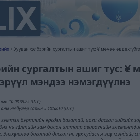
хийх
/ Зууван хэлбэрийн сургалтын ашиг тус: Үе мөчөө өвдөхгүйг
ийн сургалтын ашиг тус: Үе 
 эрүүл мэндээ нэмэгдүүлнэ
рын 10 08:39:25 (UTC)
оны нэгдүгээр сарын 5 10:58:10 (UTC)
 гэмтэл бэртлийн эрсдэл багатай, цогц дасгал хийхийг зорь
э нь гүйлтийн зам болон шатаар авирагчийн элементүүди
Энэхүү нөлөө багатай дасгал нь зүрх судасны эрүүл мэндийг с