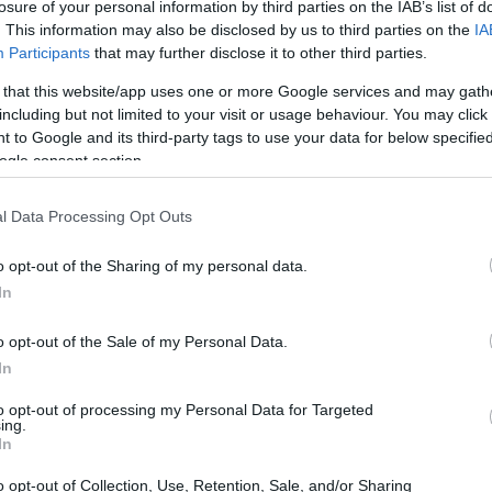
losure of your personal information by third parties on the IAB’s list of
. This information may also be disclosed by us to third parties on the
IA
ай шатаадаг
Participants
that may further disclose it to other third parties.
 that this website/app uses one or more Google services and may gath
ь илчлэг шатаах хүчирхэг сонголт бөгөөд ердөө 30 мину
including but not limited to your visit or usage behaviour. You may click 
 Энэ нь биеийн жин болон дасгалын эрчмээс хамаарна. Э
 to Google and its third-party tags to use your data for below specifi
н фитнессийн зорилгод нийцдэг. Эллипс хэлбэрийн өнд
ogle consent section.
ам бүр нэмэгдүүлж, өөх тосны алдагдалыг хурдасгаж, ер
l Data Processing Opt Outs
хын тулд өндөр эрчимтэй интервалтай дасгалыг дасгал
o opt-out of the Sharing of my personal data.
эшлүүлж чадна. Энэ арга нь таны бодисын солилцооны хурд
In
ослуулсан тохиолдолд жингийн тогтвортой менежмент
алт байдал нь хэрэглэгчдэд дасгалаа тохируулах боломж
o opt-out of the Sale of my Personal Data.
лэсэн байхад фитнессийн янз бүрийн түвшинд тохиромжто
In
to opt-out of processing my Personal Data for Targeted
 багатай
ing.
In
нь үе мөчний эрүүл мэндийг нэн тэргүүнд тавьдаг тул о
o opt-out of Collection, Use, Retention, Sale, and/or Sharing