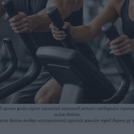
 орчин үеийн гэрэл гэгээтэй зааланд эллипс хэлбэрийн трен
хийж байна.
ээлэл болон өндөр нягтралтай зургийг үзэхийн тулд дарна уу 