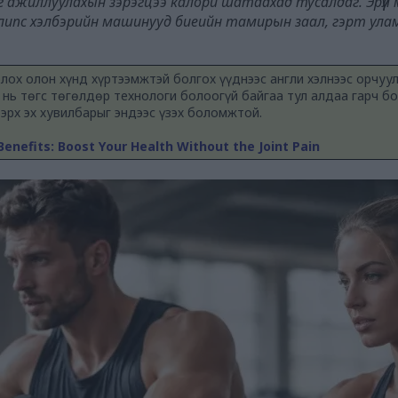
дийг ажиллуулахын зэрэгцээ калори шатаахад тусалдаг. Эрүү
липс хэлбэрийн машинууд биеийн тамирын заал, гэрт улам 
олох олон хүнд хүртээмжтэй болгох үүднээс англи хэлнээс орчуу
 нь төгс төгөлдөр технологи болоогүй байгаа тул алдаа гарч бо
ээрх эх хувилбарыг эндээс үзэх боломжтой.
g Benefits: Boost Your Health Without the Joint Pain