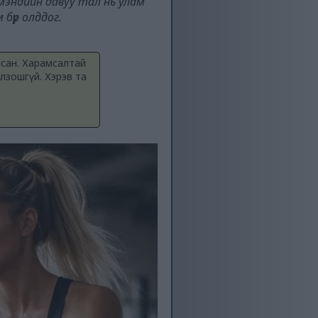
л мэндийн давуу тал нь улам
бүр олддог.
лсан. Харамсалтай
лзошгүй. Хэрэв та