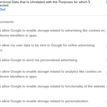
ersonal Data that Is Unrelated with the Purposes for which it
олдог. Энэ нь үе мөчний ачааллыг бууруулж, бага нөлөөтэ
lected.
й байнга холбоотой байж, гүйх гэх мэт өндөр нөлөөтэй 
Out
ункц нь хэрэглэгчдэд үе мөчний таагүй мэдрэмжгүйгээр
consents
esearch сэтгүүлд нийтлэгдсэн нэгэн судалгаагаар эллипс 
o allow Google to enable storage related to advertising like cookies on
ий ачаалал багатай байдаг болохыг тогтоожээ. Хэрэглэгч
evice identifiers in apps.
рэгжилтийн түвшингээ хадгалах боломжтой. Энэ нь өвдө
олгож байна.
o allow my user data to be sent to Google for online advertising
s.
лбэрийн дөрөөтэй тасралтгүй холбох нь цохилтоос үүдэлт
той, жигд хөдөлгөөнийг бий болгож, хэрэглэгчдэд зүрх 
to allow Google to send me personalized advertising.
мжийг олгодог. Энэ нь эллипс хэлбэрийн дөрөөг фитне
ст үр дүнтэй, үе мөчний ээлтэй сонголт болгодог.
o allow Google to enable storage related to analytics like cookies on
evice identifiers in apps.
o allow Google to enable storage related to functionality of the website
o allow Google to enable storage related to personalization.