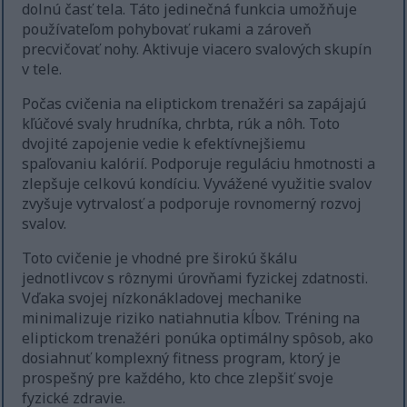
dolnú časť tela. Táto jedinečná funkcia umožňuje
používateľom pohybovať rukami a zároveň
precvičovať nohy. Aktivuje viacero svalových skupín
v tele.
Počas cvičenia na eliptickom trenažéri sa zapájajú
kľúčové svaly hrudníka, chrbta, rúk a nôh. Toto
dvojité zapojenie vedie k efektívnejšiemu
spaľovaniu kalórií. Podporuje reguláciu hmotnosti a
zlepšuje celkovú kondíciu. Vyvážené využitie svalov
zvyšuje vytrvalosť a podporuje rovnomerný rozvoj
svalov.
Toto cvičenie je vhodné pre širokú škálu
jednotlivcov s rôznymi úrovňami fyzickej zdatnosti.
Vďaka svojej nízkonákladovej mechanike
minimalizuje riziko natiahnutia kĺbov. Tréning na
eliptickom trenažéri ponúka optimálny spôsob, ako
dosiahnuť komplexný fitness program, ktorý je
prospešný pre každého, kto chce zlepšiť svoje
fyzické zdravie.