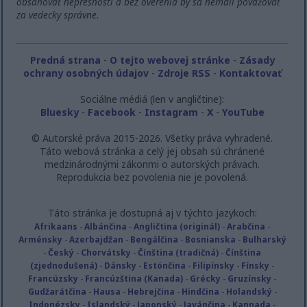
obsahovať nepresnosti a bez overenia by sa nemali považovať
za vedecky správne.
Predná strana
-
O tejto webovej stránke
-
Zásady
ochrany osobných údajov
-
Zdroje RSS
-
Kontaktovať
Sociálne médiá (len v angličtine):
Bluesky
-
Facebook
-
Instagram
-
X
-
YouTube
© Autorské práva 2015-2026. Všetky práva vyhradené.
Táto webová stránka a celý jej obsah sú chránené
medzinárodnými zákonmi o autorských právach.
Reprodukcia bez povolenia nie je povolená.
Táto stránka je dostupná aj v týchto jazykoch:
Afrikaans
-
Albánčina
-
Angličtina (originál)
-
Arabčina
-
Arménsky
-
Azerbajdžan
-
Bengálčina
-
Bosnianska
-
Bulharský
-
Český
-
Chorvátsky
-
Čínština (tradičná)
-
Čínština
(zjednodušená)
-
Dánsky
-
Estónčina
-
Filipínsky
-
Fínsky
-
Francúzsky
-
Francúzština (Kanada)
-
Grécky
-
Gruzínsky
-
Gudžarátčina
-
Hausa
-
Hebrejčina
-
Hindčina
-
Holandský
-
Indonézsky
-
Islandský
-
Japonský
-
Javánčina
-
Kannada
-