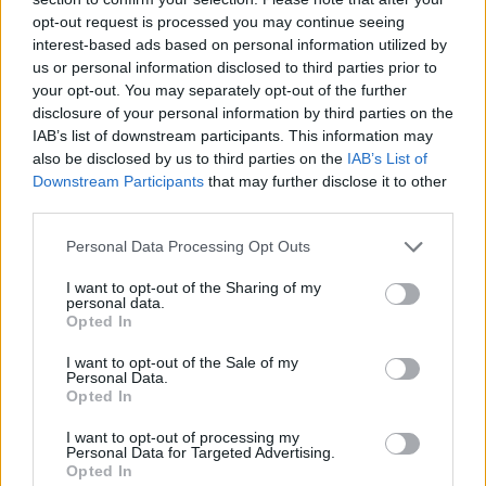
opt-out request is processed you may continue seeing
Eliptický tréning je kľúčovým nástrojom na udržanie
interest-based ads based on personal information utilized by
si kondície počas rekonvalescencie po zraneniach. Je
us or personal information disclosed to third parties prior to
to spôsob s nízkou záťažou, ako zostať aktívny, čím
your opt-out. You may separately opt-out of the further
sa znižuje stres na poranených miestach. To je
disclosure of your personal information by third parties on the
IAB’s list of downstream participants. This information may
nevyhnutné pre tých, ktorí sa zotavujú po operácii
also be disclosed by us to third parties on the
IAB’s List of
alebo iných zraneniach, pretože pomáha bezpečne
Downstream Participants
that may further disclose it to other
obnoviť silu a zlepšiť mobilitu.
third parties.
Mnoho ľudí považuje eliptické trenažéry za užitočné
Please note that this website/app uses one or more Google
Personal Data Processing Opt Outs
pri regeneračnom tréningu. Plynulý pohyb pedálov
services and may gather and store information including but
napodobňuje prirodzený pohyb, vďaka čomu je
not limited to your visit or usage behaviour. You may click to
I want to opt-out of the Sharing of my
cvičenie jednoduchšie bez rizika ďalšieho zranenia.
personal data.
grant or deny consent to Google and its third-party tags to
Vďaka tomu sú skvelou voľbou pre tých, ktorí chcú
Opted In
use your data for below specified purposes in below Google
zostať aktívni aj počas rekonvalescencie.
consent section.
I want to opt-out of the Sale of my
Personal Data.
Opted In
Zlepšuje kardiovaskulárne
I want to opt-out of processing my
Personal Data for Targeted Advertising.
zdravie
Opted In