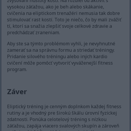
zvyšovaní hustoty kostí. Na rozdiel od aktivít s
vysokou záťažou, ako je beh alebo skákanie,
cvičenia na eliptickom trenažéri nemusia tak dobre
stimulovať rast kostí. Toto je niečo, čo by mali zvážiť
tí, ktorí sa snažia zlepšiť svoje celkové zdravie a
predchádzať zraneniam.
Aby ste sa týmto problémom vyhli, je nevyhnutné
zamerať sa na správnu formu a striedať tréningy.
Pridanie silového tréningu alebo iných kardio
cvičení môže pomôcť vytvoriť vyváženejší fitness
program.
Záver
Eliptický tréning je cenným doplnkom každej fitness
rutiny a je vhodný pre širokú škálu úrovní fyzickej
zdatnosti. Ponúka celotelový tréning s nízkou
záťažou, zapája viacero svalových skupín a zároveň