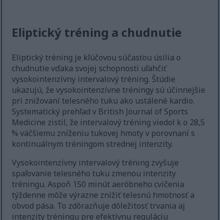
Eliptický tréning a chudnutie
Eliptický tréning je kľúčovou súčasťou úsilia o
chudnutie vďaka svojej schopnosti uľahčiť
vysokointenzívny intervalový tréning. Štúdie
ukazujú, že vysokointenzívne tréningy sú účinnejšie
pri znižovaní telesného tuku ako ustálené kardio.
Systematický prehľad v British Journal of Sports
Medicine zistil, že intervalový tréning viedol k o 28,5
% väčšiemu zníženiu tukovej hmoty v porovnaní s
kontinuálnym tréningom strednej intenzity.
Vysokointenzívny intervalový tréning zvyšuje
spaľovanie telesného tuku zmenou intenzity
tréningu. Aspoň 150 minút aeróbneho cvičenia
týždenne môže výrazne znížiť telesnú hmotnosť a
obvod pása. To zdôrazňuje dôležitosť trvania aj
intenzity tréningu pre efektívnu reguláciu