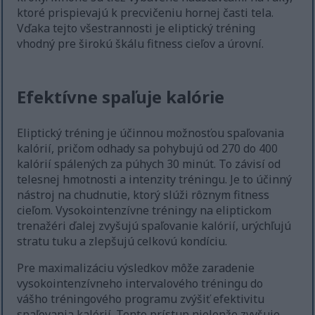
ktoré prispievajú k precvičeniu hornej časti tela.
Vďaka tejto všestrannosti je eliptický tréning
vhodný pre širokú škálu fitness cieľov a úrovní.
Efektívne spaľuje kalórie
Eliptický tréning je účinnou možnosťou spaľovania
kalórií, pričom odhady sa pohybujú od 270 do 400
kalórií spálených za púhych 30 minút. To závisí od
telesnej hmotnosti a intenzity tréningu. Je to účinný
nástroj na chudnutie, ktorý slúži rôznym fitness
cieľom. Vysokointenzívne tréningy na eliptickom
trenažéri ďalej zvyšujú spaľovanie kalórií, urýchľujú
stratu tuku a zlepšujú celkovú kondíciu.
Pre maximalizáciu výsledkov môže zaradenie
vysokointenzívneho intervalového tréningu do
vášho tréningového programu zvýšiť efektivitu
spaľovania kalórií. Tento prístup nielenže zvyšuje