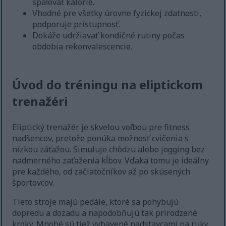
spaľovať kalórie.
Vhodné pre všetky úrovne fyzickej zdatnosti,
podporuje prístupnosť.
Dokáže udržiavať kondičné rutiny počas
obdobia rekonvalescencie.
Úvod do tréningu na eliptickom
trenažéri
Eliptický trenažér je skvelou voľbou pre fitness
nadšencov, pretože ponúka možnosť cvičenia s
nízkou záťažou. Simuluje chôdzu alebo jogging bez
nadmerného zaťaženia kĺbov. Vďaka tomu je ideálny
pre každého, od začiatočníkov až po skúsených
športovcov.
Tieto stroje majú pedále, ktoré sa pohybujú
dopredu a dozadu a napodobňujú tak prirodzené
kroky. Mnohé sú tiež vybavené nadstavcami na ruky,