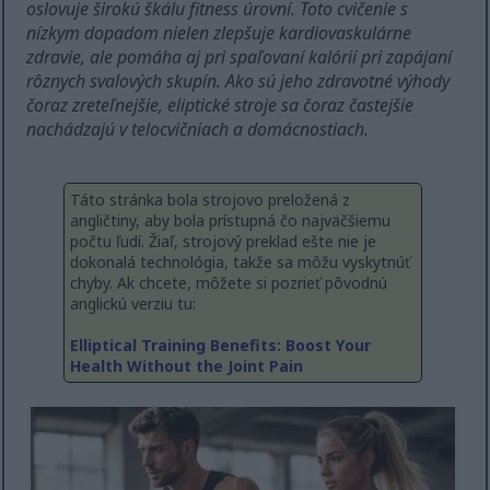
oslovuje širokú škálu fitness úrovní. Toto cvičenie s
nízkym dopadom nielen zlepšuje kardiovaskulárne
zdravie, ale pomáha aj pri spaľovaní kalórií pri zapájaní
rôznych svalových skupín. Ako sú jeho zdravotné výhody
čoraz zreteľnejšie, eliptické stroje sa čoraz častejšie
nachádzajú v telocvičniach a domácnostiach.
Táto stránka bola strojovo preložená z
angličtiny, aby bola prístupná čo najväčšiemu
počtu ľudí. Žiaľ, strojový preklad ešte nie je
dokonalá technológia, takže sa môžu vyskytnúť
chyby. Ak chcete, môžete si pozrieť pôvodnú
anglickú verziu tu:
Elliptical Training Benefits: Boost Your
Health Without the Joint Pain