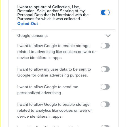
I want to opt-out of Collection, Use,
Eliptický tréning je špičkový spôsob, ako zlepšiť
Retention, Sale, and/or Sharing of my
kardiovaskulárne zdravie. Zapája srdce a pľúca, čo
Personal Data that Is Unrelated with the
Purposes for which it was collected.
vedie k zlepšeniu ich výkonnosti. Pravidelné
Opted Out
používanie posilňuje tieto orgány, čím zabezpečuje
lepší krvný obeh a prísun kyslíka.
Google consents
Táto forma cvičenia pomáha budovať výdrž a
I want to allow Google to enable storage
vytrvalosť. Či už uprednostňujete kardio v stabilnom
related to advertising like cookies on web or
stave alebo vysokointenzívny intervalový tréning,
device identifiers in apps.
eliptický trenažér dokáže vyhovieť vašim potrebám.
Umožňuje vám prispôsobiť si tréningy, čo zároveň
I want to allow my user data to be sent to
Google for online advertising purposes.
prospieva vášmu kardiovaskulárnemu zdraviu.
I want to allow Google to send me
personalized advertising.
I want to allow Google to enable storage
related to analytics like cookies on web or
device identifiers in apps.