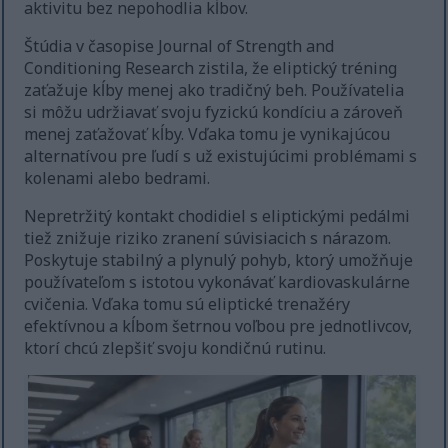
aktivitu bez nepohodlia kĺbov.
Štúdia v časopise Journal of Strength and
Conditioning Research zistila, že eliptický tréning
zaťažuje kĺby menej ako tradičný beh. Používatelia
si môžu udržiavať svoju fyzickú kondíciu a zároveň
menej zaťažovať kĺby. Vďaka tomu je vynikajúcou
alternatívou pre ľudí s už existujúcimi problémami s
kolenami alebo bedrami.
Nepretržitý kontakt chodidiel s eliptickými pedálmi
tiež znižuje riziko zranení súvisiacich s nárazom.
Poskytuje stabilný a plynulý pohyb, ktorý umožňuje
používateľom s istotou vykonávať kardiovaskulárne
cvičenia. Vďaka tomu sú eliptické trenažéry
efektívnou a kĺbom šetrnou voľbou pre jednotlivcov,
ktorí chcú zlepšiť svoju kondičnú rutinu.