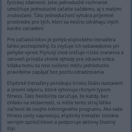
fyzickej zdatnosti. Jeho jednoduché rozhranie
umožňuje jednoduché začatie každému, aj s malými
znalosťami. Táto jednoduchosť vytvára príjemné
prostredie pre tých, ktorí sa možno zdráhajú iných
kardio zariadení.
Pre začiatočníkov je pohyb eliptického trenažéra
ľahko pochopiteľný, čo zvyšuje ich sebavedomie pri
pohybe vpred. Plynulý chod znižuje riziko zranenia a
zároveň prináša skvelé výhody pre zdravie srdca.
Vďaka tomu sa noví cvičenci môžu jednoducho
pravidelne zapájať bez pocitu odradzovania.
Eliptické trenažéry ponúkajú širokú škálu nastavení
a úrovní odporu, ktoré vyhovujú rôznym typom
fitness. Táto flexibilita zaručuje, že každý, bez
ohľadu na skúsenosti, si môže tento stroj ľahko
začleniť do svojho tréningového programu. Ako vaše
fitness cesty napredujú, eliptický trenažér zostáva
verným spoločníkom a podporuje aktívny životný
štýl.