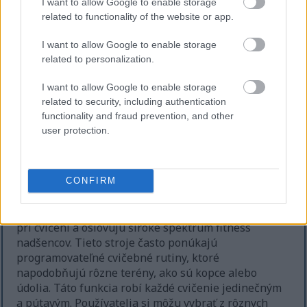
I want to allow Google to enable storage
related to functionality of the website or app.
I want to allow Google to enable storage
Ilustrácia pulzujúceho srdca s krvnými cievami a osoby
related to personalization.
trénujúcej na eliptickom trenažéri.
Kliknutím alebo ťuknutím na obrázok získate ďalšie
I want to allow Google to enable storage
informácie a vyššie rozlíšenie.
related to security, including authentication
functionality and fraud prevention, and other
user protection.
Všestrannosť eliptických
trenažérov
CONFIRM
Eliptické trenažéry vynikajú svojou všestrannosťou
pri cvičení a oslovujú široké spektrum fitness
nadšencov. Tieto stroje často ponúkajú
programovateľné cvičebné rutiny, ktoré
napodobňujú rôzne terény, ako sú kopce alebo
údolia. Táto funkcia robí každé cvičenie jedinečným
a pútavým. Používatelia si môžu vybrať z rôznych