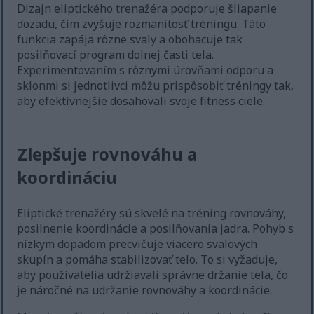
Dizajn eliptického trenažéra podporuje šliapanie
dozadu, čím zvyšuje rozmanitosť tréningu. Táto
funkcia zapája rôzne svaly a obohacuje tak
posilňovací program dolnej časti tela.
Experimentovaním s rôznymi úrovňami odporu a
sklonmi si jednotlivci môžu prispôsobiť tréningy tak,
aby efektívnejšie dosahovali svoje fitness ciele.
Zlepšuje rovnováhu a
koordináciu
Eliptické trenažéry sú skvelé na tréning rovnováhy,
posilnenie koordinácie a posilňovania jadra. Pohyb s
nízkym dopadom precvičuje viacero svalových
skupín a pomáha stabilizovať telo. To si vyžaduje,
aby používatelia udržiavali správne držanie tela, čo
je náročné na udržanie rovnováhy a koordinácie.