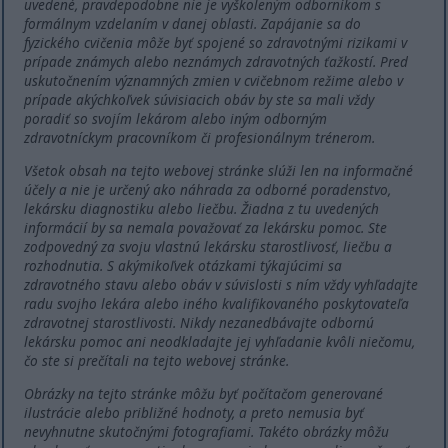
uvedené, pravdepodobne nie je vyškoleným odborníkom s
formálnym vzdelaním v danej oblasti. Zapájanie sa do
fyzického cvičenia môže byť spojené so zdravotnými rizikami v
prípade známych alebo neznámych zdravotných ťažkostí. Pred
uskutočnením významných zmien v cvičebnom režime alebo v
prípade akýchkoľvek súvisiacich obáv by ste sa mali vždy
poradiť so svojím lekárom alebo iným odborným
zdravotníckym pracovníkom či profesionálnym trénerom.
Všetok obsah na tejto webovej stránke slúži len na informačné
účely a nie je určený ako náhrada za odborné poradenstvo,
lekársku diagnostiku alebo liečbu. Žiadna z tu uvedených
informácií by sa nemala považovať za lekársku pomoc. Ste
zodpovedný za svoju vlastnú lekársku starostlivosť, liečbu a
rozhodnutia. S akýmikoľvek otázkami týkajúcimi sa
zdravotného stavu alebo obáv v súvislosti s ním vždy vyhľadajte
radu svojho lekára alebo iného kvalifikovaného poskytovateľa
zdravotnej starostlivosti. Nikdy nezanedbávajte odbornú
lekársku pomoc ani neodkladajte jej vyhľadanie kvôli niečomu,
čo ste si prečítali na tejto webovej stránke.
Obrázky na tejto stránke môžu byť počítačom generované
ilustrácie alebo približné hodnoty, a preto nemusia byť
nevyhnutne skutočnými fotografiami. Takéto obrázky môžu