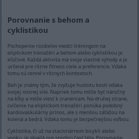
Porovnanie s behom a
cyklistikou
Pochopenie rozdielov medzi tréningom na
eliptickom trenažéri a behom alebo cyklistikou je
kľúčové. Každá aktivita má svoje vlastné výhody a je
určená pre rôzne fitness ciele a preferencie. Vďaka
tomu sú cenné v rôznych kontextoch.
Beh je známy tým, že zvyšuje hustotu kostí vďaka
svojej nosnej sile. Napriek tomu môže byť náročný
na kĺby a môže viesť k zraneniam. Na druhej strane,
cvičenie na eliptickom trenažéri ponúka podobný
kardiovaskulárny prínos, ale s menšou záťažou na
kolená a bedrá. Vďaka tomu je bezpečnejšou voľbou.
Cyklistika, či už na stacionárnom bicykli alebo
vonku, je skvelá pre spodnú časť tela. Porovnanie