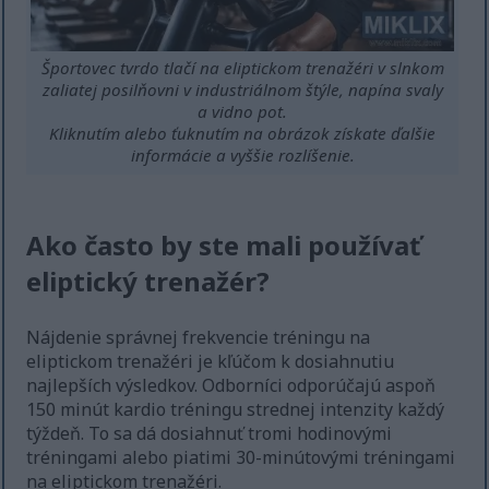
Športovec tvrdo tlačí na eliptickom trenažéri v slnkom
zaliatej posilňovni v industriálnom štýle, napína svaly
a vidno pot.
Kliknutím alebo ťuknutím na obrázok získate ďalšie
informácie a vyššie rozlíšenie.
Ako často by ste mali používať
eliptický trenažér?
Nájdenie správnej frekvencie tréningu na
eliptickom trenažéri je kľúčom k dosiahnutiu
najlepších výsledkov. Odborníci odporúčajú aspoň
150 minút kardio tréningu strednej intenzity každý
týždeň. To sa dá dosiahnuť tromi hodinovými
tréningami alebo piatimi 30-minútovými tréningami
na eliptickom trenažéri.