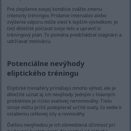
Pre zlepšenie svojej kondície zvážte zmenu
intenzity tréningov. Pridanie intervalov alebo
zvýšenie odporu môže viesť k lepším výsledkom. Je
tiež dôležité počúvať svoje telo a upraviť si
tréningový plán. To pomáha predchádzať stagnácii a
udržiavať motiváciu.
Potenciálne nevýhody
eliptického tréningu
Eliptické trenažéry prinášajú mnoho výhod, ale je
dôležité uznať aj ich nevýhody. Jedným z hlavných
problémov je riziko svalovej nerovnováhy. Tieto
stroje môžu príliš podopierať určité svaly, čo vedie k
oslabeniu celkovej sily a rovnováhy.
Ďalšou nevýhodou je ich obmedzená účinnosť pri