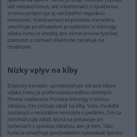
váš metabolizmus, ale v kombinácii s vyváženou
stravou podporuje aj udržateľnú reguláciu
hmotnosti. Všestrannosť eliptického trenažéra
umožňuje používateľom prispôsobiť si tréningy,
vďaka čomu je vhodný pre rôzne úrovne fyzickej
zdatnosti a zároveň efektívne zacieľuje na
chudnutie.
Nízky vplyv na kĺby
Eliptický trenažér uprednostňuje zdravie kĺbov,
vďaka čomu je preferovanou voľbou mnohých
fitness nadšencov. Ponúka tréningy s nízkou
záťažou, čím znižuje záťaž na kĺby. Vaše chodidlá
zostávajú v neustálom kontakte s pedálmi, čím sa
minimalizuje záťaž, ktorá sa prejavuje pri
cvičeniach s vysokou záťažou, ako je beh. Táto
funkcia umožňuje používateľom vykonávať fyzickú