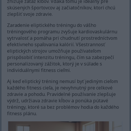
znižuje záťaž kĺbov. Vďaka tomu je ideálny pre
skúsených športovcov aj začiatočníkov, ktorí chcú
zlepšiť svoje zdravie.
Zaradenie eliptického tréningu do vášho
tréningového programu zvyšuje kardiovaskulárnu
vytrvalosť a pomáha pri chudnutí prostredníctvom
efektívneho spaľovania kalórií. Všestrannosť
eliptických strojov umožňuje používateľom
prispôsobiť intenzitu tréningu, čím sa zabezpečí
personalizovaný zážitok, ktorý je v súlade s
individuálnymi fitness cieľmi.
Aj keď eliptický tréning nemusí byť jediným cieľom
každého fitness cieľa, je nevyhnutný pre celkové
zdravie a pohodu. Pravidelné používanie zlepšuje
výdrž, udržiava zdravie kĺbov a ponúka pútavé
tréningy, ktoré sa bez problémov hodia do každého
fitness plánu.