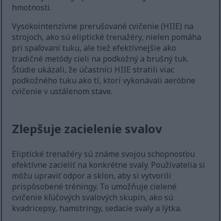
hmotnosti.
Vysokointenzívne prerušované cvičenie (HIIE) na
strojoch, ako sú eliptické trenažéry, nielen pomáha
pri spaľovaní tuku, ale tiež efektívnejšie ako
tradičné metódy cieli na podkožný a brušný tuk.
Štúdie ukázali, že účastníci HIIE stratili viac
podkožného tuku ako tí, ktorí vykonávali aeróbne
cvičenie v ustálenom stave.
Zlepšuje zacielenie svalov
Eliptické trenažéry sú známe svojou schopnosťou
efektívne zacieliť na konkrétne svaly. Používatelia si
môžu upraviť odpor a sklon, aby si vytvorili
prispôsobené tréningy. To umožňuje cielené
cvičenie kľúčových svalových skupín, ako sú
kvadricepsy, hamstringy, sedacie svaly a lýtka.