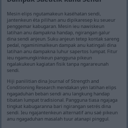
Mesin elips ngutamakeun kaséhatan sendi,
jantenkeun éta pilihan anu dipikaresep ku seueur
penggemar kabugaran. Mesin ieu nawiskeun
latihan anu dampakna handap, ngirangan galur
dina sendi anjeun. Suku anjeun tetep kontak sareng
pedal, ngaminimalkeun dampak anu katingali dina
latihan anu dampakna luhur sapertos lumpat. Fitur
ieu ngamungkinkeun pangguna pikeun
ngalakukeun kagiatan fisik tanpa ngarareunah
sendi.
Hiji panilitian dina Journal of Strength and
Conditioning Research mendakan yén latihan elips
ngagaduhan beban sendi anu langkung handap
tibatan lumpat tradisional. Pangguna tiasa ngajaga
tingkat kabugaranna bari ngirangan setrés dina
sendi. Ieu ngajantenkeun alternatif anu saé pikeun
anu ngagaduhan masalah tuur atanapi pinggul.