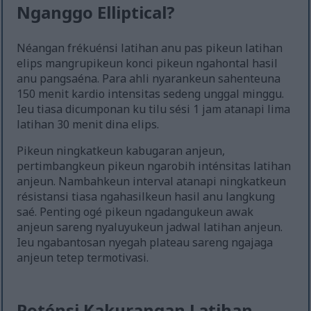
Nganggo Elliptical?
Néangan frékuénsi latihan anu pas pikeun latihan
elips mangrupikeun konci pikeun ngahontal hasil
anu pangsaéna. Para ahli nyarankeun sahenteuna
150 menit kardio intensitas sedeng unggal minggu.
Ieu tiasa dicumponan ku tilu sési 1 jam atanapi lima
latihan 30 menit dina elips.
Pikeun ningkatkeun kabugaran anjeun,
pertimbangkeun pikeun ngarobih inténsitas latihan
anjeun. Nambahkeun interval atanapi ningkatkeun
résistansi tiasa ngahasilkeun hasil anu langkung
saé. Penting ogé pikeun ngadangukeun awak
anjeun sareng nyaluyukeun jadwal latihan anjeun.
Ieu ngabantosan nyegah plateau sareng ngajaga
anjeun tetep termotivasi.
Poténsi Kakurangan Latihan