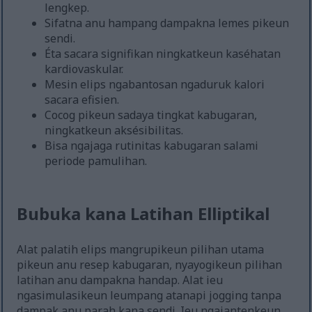
lengkep.
Sifatna anu hampang dampakna lemes pikeun
sendi.
Éta sacara signifikan ningkatkeun kaséhatan
kardiovaskular.
Mesin elips ngabantosan ngaduruk kalori
sacara efisien.
Cocog pikeun sadaya tingkat kabugaran,
ningkatkeun aksésibilitas.
Bisa ngajaga rutinitas kabugaran salami
periode pamulihan.
Bubuka kana Latihan Elliptikal
Alat palatih elips mangrupikeun pilihan utama
pikeun anu resep kabugaran, nyayogikeun pilihan
latihan anu dampakna handap. Alat ieu
ngasimulasikeun leumpang atanapi jogging tanpa
dampak anu parah kana sendi. Ieu ngajantenkeun