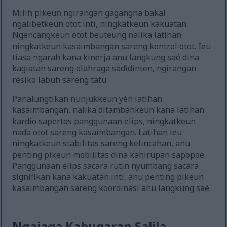
Milih pikeun ngirangan gagangna bakal
ngalibetkeun otot inti, ningkatkeun kakuatan.
Ngencangkeun otot beuteung nalika latihan
ningkatkeun kasaimbangan sareng kontrol otot. Ieu
tiasa ngarah kana kinerja anu langkung saé dina
kagiatan sareng olahraga sadidinten, ngirangan
résiko labuh sareng tatu.
Panalungtikan nunjukkeun yén latihan
kasaimbangan, nalika ditambahkeun kana latihan
kardio sapertos panggunaan elips, ningkatkeun
nada otot sareng kasaimbangan. Latihan ieu
ningkatkeun stabilitas sareng kelincahan, anu
penting pikeun mobilitas dina kahirupan sapopoe.
Panggunaan elips sacara rutin nyumbang sacara
signifikan kana kakuatan inti, anu penting pikeun
kasaimbangan sareng koordinasi anu langkung saé.
Ngajaga Kabugaran Salila