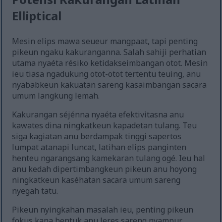
Elliptical
Mesin elips mawa seueur mangpaat, tapi penting
pikeun ngaku kakuranganna. Salah sahiji perhatian
utama nyaéta résiko ketidakseimbangan otot. Mesin
ieu tiasa ngadukung otot-otot tertentu teuing, anu
nyababkeun kakuatan sareng kasaimbangan sacara
umum langkung lemah.
Kakurangan séjénna nyaéta efektivitasna anu
kawates dina ningkatkeun kapadetan tulang. Teu
siga kagiatan anu berdampak tinggi sapertos
lumpat atanapi luncat, latihan elips panginten
henteu ngarangsang kamekaran tulang ogé. Ieu hal
anu kedah dipertimbangkeun pikeun anu hoyong
ningkatkeun kaséhatan sacara umum sareng
nyegah tatu.
Pikeun nyingkahan masalah ieu, penting pikeun
fokus kana bentuk anu leres sareng nyampur