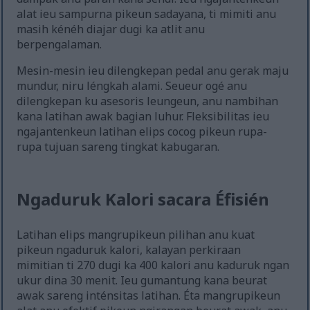
alat ieu sampurna pikeun sadayana, ti mimiti anu
masih kénéh diajar dugi ka atlit anu
berpengalaman.
Mesin-mesin ieu dilengkepan pedal anu gerak maju
mundur, niru léngkah alami. Seueur ogé anu
dilengkepan ku asesoris leungeun, anu nambihan
kana latihan awak bagian luhur. Fleksibilitas ieu
ngajantenkeun latihan elips cocog pikeun rupa-
rupa tujuan sareng tingkat kabugaran.
Ngaduruk Kalori sacara Éfisién
Latihan elips mangrupikeun pilihan anu kuat
pikeun ngaduruk kalori, kalayan perkiraan
mimitian ti 270 dugi ka 400 kalori anu kaduruk ngan
ukur dina 30 menit. Ieu gumantung kana beurat
awak sareng inténsitas latihan. Éta mangrupikeun