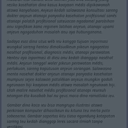
resiko kaséhatan dina kasus kaayaan médis dipikawanoh
atawa kanyahoan. Anjeun kedah salawasna konsultasi sareng
dokter anjeun atanapi panyadia kasehatan profésional sanés
atanapi palatih profésional sateuacan ngadamel parobihan
anu signifikan kana regimen latihan anjeun, atanapi upami
anjeun ngagaduhan masalah anu aya hubunganana.
Sadaya eusi dina situs wéb ieu kanggo tujuan inpormasi
wungkul sareng henteu dimaksudkeun pikeun ngagentos
naséhat profésional, diagnosis médis, atanapi perawatan.
Henteu aya inpormasi di dieu anu kedah dianggap naséhat
médis. Anjeun tanggel waler pikeun perawatan médis,
perlakuan, sareng kaputusan anjeun sorangan. Salawasna
menta nasehat dokter anjeun atanapi panyadia kasehatan
mumpuni sejen kalawan patalékan anjeun mungkin gaduh
ngeunaan hiji kaayaan médis atawa masalah ngeunaan hiji.
Ulah malire nasehat médis profésional atanapi reureuh
néangan éta kusabab hal nu geus maca dina ramatloka ieu.
Gambar dina kaca ieu bisa mangrupa ilustrasi atawa
perkiraan komputer dihasilkeun ku kituna teu merta poto
sabenerna. Gambar sapertos kitu tiasa ngandung katepatan
sareng teu kedah dianggap leres sacara ilmiah tanpa
verifikasi.