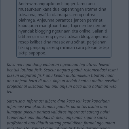
Andrew mangrupikeun blogger tamu anu
museurkeun kana dua kapentingan utama dina
tulisanna, nyaéta olahraga sareng nutrisi
olahraga. Anjeunna parantos janten peminat
kabugaran mangtaun-taun, tapi nembé nembé
nyandak blogging ngeunaan éta online. Salian ti
latihan gim sareng nyerat tulisan blog, anjeunna
resep kalibet dina masak anu séhat, perjalanan
hiking panjang sareng milarian cara pikeun tetep
aktip sapopoe.
Kaca ieu ngandung émbaran ngeunaan hiji atawa leuwih
bentuk latihan fisik. Seueur nagara gaduh rekomendasi resmi
pikeun kagiatan fisik anu kedah diutamakeun tibatan naon
anu anjeun baca di dieu. Anjeun kedah henteu malire naséhat
profésional kusabab hal anu anjeun baca dina halaman wéb
ieu.
Saterusna, informasi dibere dina kaca ieu keur kaperluan
informasi wungkul. Sanaos panulis parantos usaha anu
lumayan pikeun pariksa validitas inpormasi sareng naliti
topik-topik anu dibahas di dieu, anjeunna sigana sanés
profésional anu dilatih sareng pendidikan formal ngeunaan
masalah éta. Kalibet dina latihan fisik bisa datang jeung