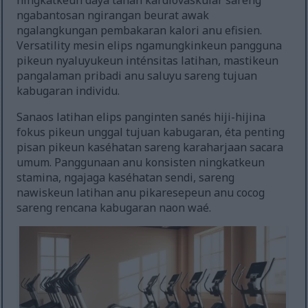
ningkatkeun daya tahan kardiovaskular sareng
ngabantosan ngirangan beurat awak
ngalangkungan pembakaran kalori anu efisien.
Versatility mesin elips ngamungkinkeun pangguna
pikeun nyaluyukeun inténsitas latihan, mastikeun
pangalaman pribadi anu saluyu sareng tujuan
kabugaran individu.
Sanaos latihan elips panginten sanés hiji-hijina
fokus pikeun unggal tujuan kabugaran, éta penting
pisan pikeun kaséhatan sareng karaharjaan sacara
umum. Panggunaan anu konsisten ningkatkeun
stamina, ngajaga kaséhatan sendi, sareng
nawiskeun latihan anu pikaresepeun anu cocog
sareng rencana kabugaran naon waé.