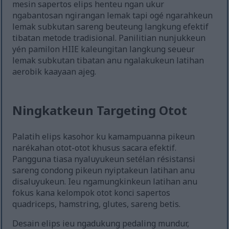
mesin sapertos elips henteu ngan ukur
ngabantosan ngirangan lemak tapi ogé ngarahkeun
lemak subkutan sareng beuteung langkung efektif
tibatan metode tradisional. Panilitian nunjukkeun
yén pamilon HIIE kaleungitan langkung seueur
lemak subkutan tibatan anu ngalakukeun latihan
aerobik kaayaan ajeg.
Ningkatkeun Targeting Otot
Palatih elips kasohor ku kamampuanna pikeun
narékahan otot-otot khusus sacara efektif.
Pangguna tiasa nyaluyukeun setélan résistansi
sareng condong pikeun nyiptakeun latihan anu
disaluyukeun. Ieu ngamungkinkeun latihan anu
fokus kana kelompok otot konci sapertos
quadriceps, hamstring, glutes, sareng betis.
Desain elips ieu ngadukung pedaling mundur,