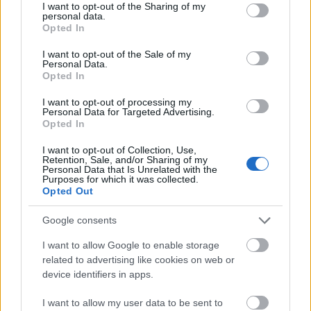
Ningkatkeun Kaséhatan
not limited to your visit or usage behaviour. You may click to
I want to opt-out of the Sharing of my
personal data.
grant or deny consent to Google and its third-party tags to
Kardiovaskular
Opted In
use your data for below specified purposes in below Google
consent section.
I want to opt-out of the Sale of my
Personal Data.
Latihan elips mangrupikeun cara anu pangsaéna
Opted In
pikeun ningkatkeun kaséhatan kardiovaskular. Éta
ngalibetkeun jantung sareng paru-paru, anu
I want to opt-out of processing my
ngarah kana efisiensi anu langkung saé.
Personal Data for Targeted Advertising.
Opted In
Panggunaan rutin nguatkeun organ-organ ieu,
mastikeun sirkulasi sareng pangiriman oksigén anu
I want to opt-out of Collection, Use,
langkung saé.
Retention, Sale, and/or Sharing of my
Personal Data that Is Unrelated with the
Purposes for which it was collected.
Bentuk latihan ieu ngabantosan ngawangun
Opted Out
stamina sareng daya tahan. Naha anjeun langkung
resep kardio dina kaayaan ajeg atanapi latihan
Google consents
interval intensitas tinggi, elips tiasa nampung
kabutuhan anjeun. Éta ngamungkinkeun anjeun
I want to allow Google to enable storage
related to advertising like cookies on web or
pikeun ngaropea latihan anjeun, anu bakal
device identifiers in apps.
nguntungkeun kaséhatan kardiovaskular anjeun
dina prosésna.
I want to allow my user data to be sent to