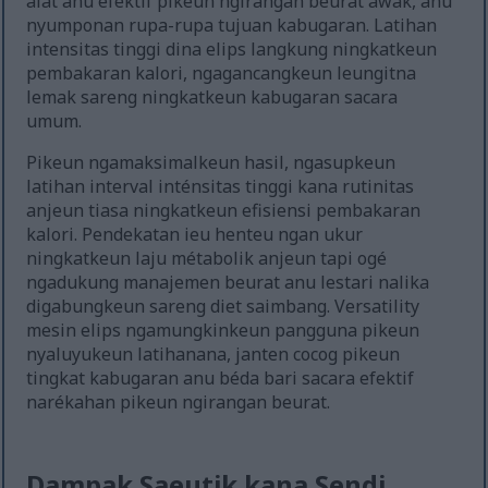
alat anu efektif pikeun ngirangan beurat awak, anu
nyumponan rupa-rupa tujuan kabugaran. Latihan
intensitas tinggi dina elips langkung ningkatkeun
pembakaran kalori, ngagancangkeun leungitna
lemak sareng ningkatkeun kabugaran sacara
umum.
Pikeun ngamaksimalkeun hasil, ngasupkeun
latihan interval inténsitas tinggi kana rutinitas
anjeun tiasa ningkatkeun efisiensi pembakaran
kalori. Pendekatan ieu henteu ngan ukur
ningkatkeun laju métabolik anjeun tapi ogé
ngadukung manajemen beurat anu lestari nalika
digabungkeun sareng diet saimbang. Versatility
mesin elips ngamungkinkeun pangguna pikeun
nyaluyukeun latihanana, janten cocog pikeun
tingkat kabugaran anu béda bari sacara efektif
narékahan pikeun ngirangan beurat.
Dampak Saeutik kana Sendi