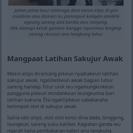
Jalma-jalma keur olahraga dina mesin elips di gim
modéren anu disinari ku panonpoé kalayan jandéla
ageung sareng alat kardio anu ramping.
Klik atanapi ketok gambar kanggo inpormasi lengkep
sareng résolusi anu langkung luhur.
Mangpaat Latihan Sakujur Awak
Mesin elips dirancang pikeun nyadiakeun latihan
sakujur awak, ngalibetkeun awak bagian luhur
sareng handap. Fitur unik ieu ngamungkinkeun
pangguna pikeun mindahkeun leungeunna bari
latihan sukuna. Éta ngaktipkeun sababaraha
kelompok otot di sakujur awak.
Salila sési elips, otot-otot konci dina dada, tonggong,
leungeun, sareng suku kalibet. Kagiatan ganda ieu
ngarah kana pembakaran kalori anu langkung