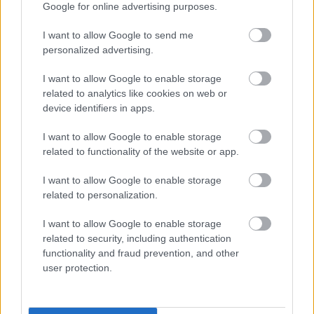
Google for online advertising purposes.
I want to allow Google to send me
personalized advertising.
I want to allow Google to enable storage
related to analytics like cookies on web or
device identifiers in apps.
I want to allow Google to enable storage
related to functionality of the website or app.
Ilustrasi jantung anu lincah sareng pembuluh darah
sareng jalma latihan dina elips.
I want to allow Google to enable storage
Klik atanapi ketok gambar kanggo inpormasi lengkep
related to personalization.
sareng résolusi anu langkung luhur.
I want to allow Google to enable storage
related to security, including authentication
functionality and fraud prevention, and other
Kalenturan Mesin Elliptikal
user protection.
Mesin elips kasohor ku versatility latihanna, anu