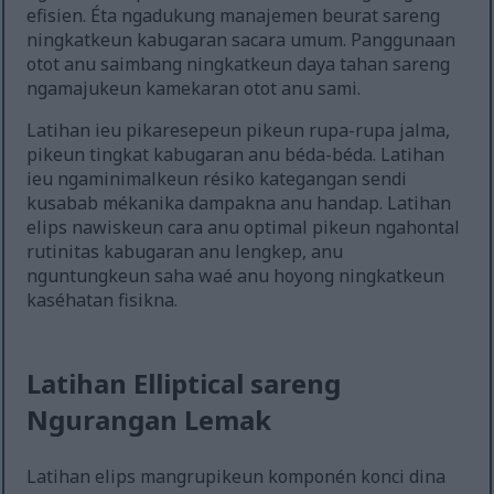
efisien. Éta ngadukung manajemen beurat sareng
ningkatkeun kabugaran sacara umum. Panggunaan
otot anu saimbang ningkatkeun daya tahan sareng
ngamajukeun kamekaran otot anu sami.
Latihan ieu pikaresepeun pikeun rupa-rupa jalma,
pikeun tingkat kabugaran anu béda-béda. Latihan
ieu ngaminimalkeun résiko kategangan sendi
kusabab mékanika dampakna anu handap. Latihan
elips nawiskeun cara anu optimal pikeun ngahontal
rutinitas kabugaran anu lengkep, anu
nguntungkeun saha waé anu hoyong ningkatkeun
kaséhatan fisikna.
Latihan Elliptical sareng
Ngurangan Lemak
Latihan elips mangrupikeun komponén konci dina