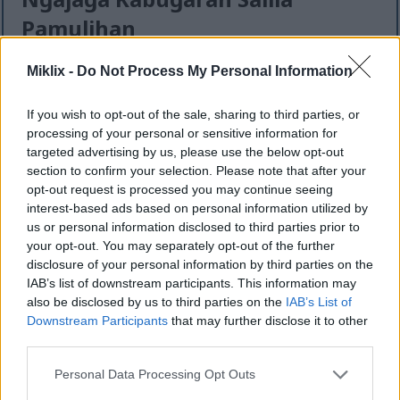
Pamulihan
Miklix -
Do Not Process My Personal Information
Latihan elips mangrupikeun alat konci pikeun
ngajaga kebugaran nalika pulih tina tatu. Éta
mangrupikeun cara anu dampakna handap pikeun
If you wish to opt-out of the sale, sharing to third parties, or
tetep aktip, ngirangan setrés dina daérah anu tatu.
processing of your personal or sensitive information for
Ieu penting pisan pikeun anu pulih tina operasi
targeted advertising by us, please use the below opt-out
atanapi tatu sanésna, ngabantosan ngawangun
section to confirm your selection. Please note that after your
opt-out request is processed you may continue seeing
deui kakuatan sareng ningkatkeun mobilitas
interest-based ads based on personal information utilized by
kalayan aman.
us or personal information disclosed to third parties prior to
Seueur jalmi anu mendakan mesin elips mangpaat
your opt-out. You may separately opt-out of the further
pisan dina latihan pamulihanana. Gerakan pedal
disclosure of your personal information by third parties on the
anu lemes niru gerakan alami, ngajantenkeun
IAB’s list of downstream participants. This information may
also be disclosed by us to third parties on the
IAB’s List of
langkung gampang pikeun latihan tanpa résiko tatu
Downstream Participants
that may further disclose it to other
salajengna. Ieu ngajantenkeun pilihan anu saé
third parties.
pikeun anu hoyong tetep aktip nalika pamulihan.
Please note that this website/app uses one or more Google
Personal Data Processing Opt Outs
services and may gather and store information including but