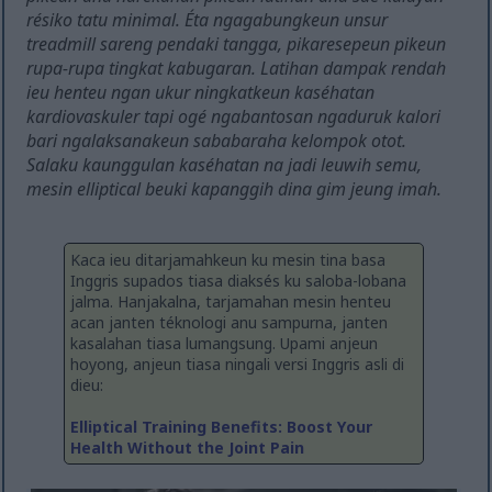
résiko tatu minimal. Éta ngagabungkeun unsur
treadmill sareng pendaki tangga, pikaresepeun pikeun
rupa-rupa tingkat kabugaran. Latihan dampak rendah
ieu henteu ngan ukur ningkatkeun kaséhatan
kardiovaskuler tapi ogé ngabantosan ngaduruk kalori
bari ngalaksanakeun sababaraha kelompok otot.
Salaku kaunggulan kaséhatan na jadi leuwih semu,
mesin elliptical beuki kapanggih dina gim jeung imah.
Kaca ieu ditarjamahkeun ku mesin tina basa
Inggris supados tiasa diaksés ku saloba-lobana
jalma. Hanjakalna, tarjamahan mesin henteu
acan janten téknologi anu sampurna, janten
kasalahan tiasa lumangsung. Upami anjeun
hoyong, anjeun tiasa ningali versi Inggris asli di
dieu:
Elliptical Training Benefits: Boost Your
Health Without the Joint Pain