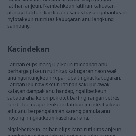
latihan anjeun. Nambahkeun latihan kakuatan
atanapi latihan kardio anu sanés tiasa ngabantosan
nyiptakeun rutinitas kabugaran anu langkung
saimbang.
Kacindekan
Latihan elips mangrupikeun tambahan anu
berharga pikeun rutinitas kabugaran naon waé,
anu nguntungkeun rupa-rupa tingkat kabugaran.
Latihan ieu nawiskeun latihan sakujur awak
kalayan dampak anu handap, ngalibetkeun
sababaraha kelompok otot bari ngirangan setrés
sendi. Ieu ngajantenkeun latihan ieu idéal pikeun
atlit anu berpengalaman sareng pamula anu
hoyong ningkatkeun kaséhatanana.
Ngalebetkeun latihan elips kana rutinitas anjeun