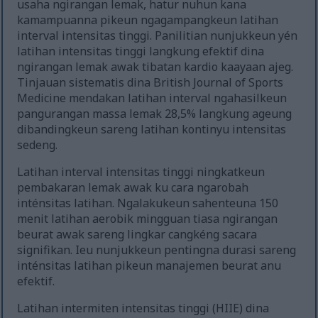
usaha ngirangan lemak, hatur nuhun kana
kamampuanna pikeun ngagampangkeun latihan
interval intensitas tinggi. Panilitian nunjukkeun yén
latihan intensitas tinggi langkung efektif dina
ngirangan lemak awak tibatan kardio kaayaan ajeg.
Tinjauan sistematis dina British Journal of Sports
Medicine mendakan latihan interval ngahasilkeun
pangurangan massa lemak 28,5% langkung ageung
dibandingkeun sareng latihan kontinyu intensitas
sedeng.
Latihan interval intensitas tinggi ningkatkeun
pembakaran lemak awak ku cara ngarobah
inténsitas latihan. Ngalakukeun sahenteuna 150
menit latihan aerobik mingguan tiasa ngirangan
beurat awak sareng lingkar cangkéng sacara
signifikan. Ieu nunjukkeun pentingna durasi sareng
inténsitas latihan pikeun manajemen beurat anu
efektif.
Latihan intermiten intensitas tinggi (HIIE) dina