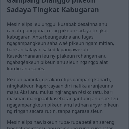
Sadaya Tingkat Kabugaran
Mesin elips ieu unggul kusabab desainna anu
ramah-pangguna, cocog pikeun sadaya tingkat
kabugaran. Antarbeungeutna anu lugas
ngagampangkeun saha waé pikeun ngamimitian,
bahkan kalayan sakedik pangaweruh.
Kasaderhanaan ieu nyiptakeun rohangan anu
ngabagéakeun pikeun anu sieun nganggo alat
kardio anu sanés.
Pikeun pamula, gerakan elips gampang kaharti,
ningkatkeun kapercayaan diri nalika aranjeunna
maju. Aksi anu mulus ngirangan résiko tatu, bari
masihan mangpaat kaséhatan jantung anu saé. Ieu
ngagampangkeun pikeun anu latihan anyar pikeun
ngiringan sacara rutin, tanpa ngarasa sieun.
Mesin elips nawiskeun rupa-rupa setélan sareng
tingkat résistansi, anu nampung rupa-rupa latar