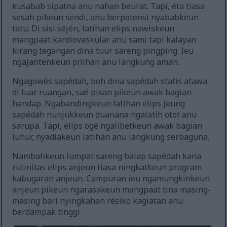
kusabab sipatna anu nahan beurat. Tapi, éta tiasa
sesah pikeun sendi, anu berpotensi nyababkeun
tatu. Di sisi séjén, latihan elips nawiskeun
mangpaat kardiovaskular anu sami tapi kalayan
kirang tegangan dina tuur sareng pingping. Ieu
ngajantenkeun pilihan anu langkung aman.
Ngagowés sapédah, boh dina sapédah statis atawa
di luar ruangan, saé pisan pikeun awak bagian
handap. Ngabandingkeun latihan elips jeung
sapédah nunjukkeun duanana ngalatih otot anu
sarupa. Tapi, elips ogé ngalibetkeun awak bagian
luhur, nyadiakeun latihan anu langkung serbaguna.
Nambahkeun lumpat sareng balap sapédah kana
rutinitas elips anjeun tiasa ningkatkeun program
kabugaran anjeun. Campuran ieu ngamungkinkeun
anjeun pikeun ngarasakeun mangpaat tina masing-
masing bari nyingkahan résiko kagiatan anu
berdampak tinggi.