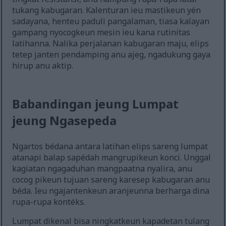
tukang kabugaran. Kalenturan ieu mastikeun yén
sadayana, henteu paduli pangalaman, tiasa kalayan
gampang nyocogkeun mesin ieu kana rutinitas
latihanna. Nalika perjalanan kabugaran maju, elips
tetep janten pendamping anu ajeg, ngadukung gaya
hirup anu aktip.
Babandingan jeung Lumpat
jeung Ngasepeda
Ngartos bédana antara latihan elips sareng lumpat
atanapi balap sapédah mangrupikeun konci. Unggal
kagiatan ngagaduhan mangpaatna nyalira, anu
cocog pikeun tujuan sareng karesep kabugaran anu
béda. Ieu ngajantenkeun aranjeunna berharga dina
rupa-rupa kontéks.
Lumpat dikenal bisa ningkatkeun kapadetan tulang