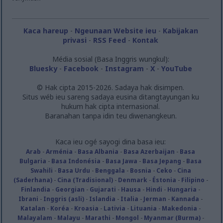
Kaca hareup
-
Ngeunaan Website ieu
-
Kabijakan
privasi
-
RSS Feed
-
Kontak
Média sosial (Basa Inggris wungkul):
Bluesky
-
Facebook
-
Instagram
-
X
-
YouTube
© Hak cipta 2015-2026. Sadaya hak disimpen.
Situs wéb ieu sareng sadaya eusina ditangtayungan ku
hukum hak cipta internasional.
Baranahan tanpa idin teu diwenangkeun.
Kaca ieu ogé sayogi dina basa ieu:
Arab
-
Arménia
-
Basa Albania
-
Basa Azerbaijan
-
Basa
Bulgaria
-
Basa Indonésia
-
Basa Jawa
-
Basa Jepang
-
Basa
Swahili
-
Basa Urdu
-
Benggala
-
Bosnia
-
Ceko
-
Cina
(Saderhana)
-
Cina (Tradisional)
-
Denmark
-
Éstonia
-
Filipino
-
Finlandia
-
Georgian
-
Gujarati
-
Hausa
-
Hindi
-
Hungaria
-
Ibrani
-
Inggris (asli)
-
Islandia
-
Italia
-
Jerman
-
Kannada
-
Katalan
-
Koréa
-
Kroasia
-
Lativia
-
Lituania
-
Makedonia
-
Malayalam
-
Malayu
-
Marathi
-
Mongol
-
Myanmar (Burma)
-