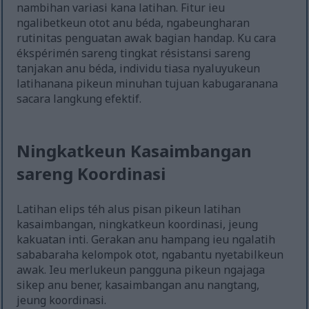
nambihan variasi kana latihan. Fitur ieu
ngalibetkeun otot anu béda, ngabeungharan
rutinitas penguatan awak bagian handap. Ku cara
ékspérimén sareng tingkat résistansi sareng
tanjakan anu béda, individu tiasa nyaluyukeun
latihanana pikeun minuhan tujuan kabugaranana
sacara langkung efektif.
Ningkatkeun Kasaimbangan
sareng Koordinasi
Latihan elips téh alus pisan pikeun latihan
kasaimbangan, ningkatkeun koordinasi, jeung
kakuatan inti. Gerakan anu hampang ieu ngalatih
sababaraha kelompok otot, ngabantu nyetabilkeun
awak. Ieu merlukeun pangguna pikeun ngajaga
sikep anu bener, kasaimbangan anu nangtang,
jeung koordinasi.