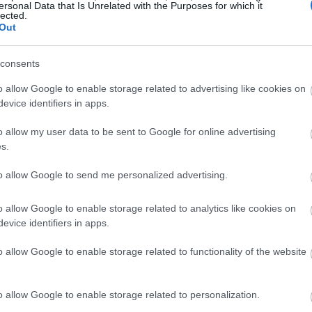
ersonal Data that Is Unrelated with the Purposes for which it
lected.
Out
पहले रखती है, जिससे यह कई फिटनेस के शौकीनों की पसंदीदा पसंद बन जाती
ा है। आपके पैर पैडल के लगातार संपर्क में रहते हैं, जिससे दौड़ने जैसी ज़्या
consents
ज़र्स को जोड़ों में तकलीफ़ के बिना फिजिकल एक्टिविटी करने देता है।
o allow Google to enable storage related to advertising like cookies on
 में एक स्टडी में पाया गया कि एलिप्टिकल ट्रेनिंग में ट्रेडिशनल रनिंग के मुकाबले ज
evice identifiers in apps.
ेवल बनाए रख सकते हैं। यह इसे उन लोगों के लिए एक बेहतरीन ऑप्शन बनाता है जि
o allow my user data to be sent to Google for online advertising
s.
 के लगातार संपर्क से टक्कर से होने वाली चोटों का खतरा कम हो जाता है। यह ए
्कुलर वर्कआउट कर सकते हैं। यह एलिप्टिकल मशीनों को उन लोगों के लिए एक अस
to allow Google to send me personalized advertising.
 चाहते हैं।
o allow Google to enable storage related to analytics like cookies on
evice identifiers in apps.
o allow Google to enable storage related to functionality of the website
o allow Google to enable storage related to personalization.