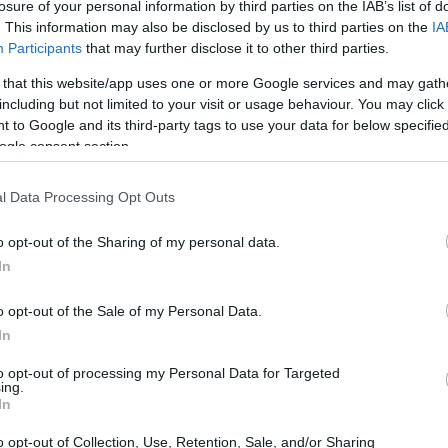
losure of your personal information by third parties on the IAB’s list of
. This information may also be disclosed by us to third parties on the
IA
गों के लिए एक टॉप चॉइस है, जो कम इम्पैक्ट वाली एक्सरसाइज़ का ऑप्शन देता
Participants
that may further disclose it to other third parties.
करता है। यह इसे नए लोगों से लेकर अनुभवी एथलीट तक, सभी के लिए परफेक्ट 
 that this website/app uses one or more Google services and may gath
छे घूमते हैं, जो नेचुरल स्ट्राइड की नकल करते हैं। कई मशीनों में आर्म अटैचमेंट
including but not limited to your visit or usage behaviour. You may click 
 ट्रेनिंग को कई तरह के फिटनेस गोल और लेवल के लिए सही बनाती है।
 to Google and its third-party tags to use your data for below specifi
ogle consent section.
्न करता है
l Data Processing Opt Outs
का एक पावरफुल ऑप्शन है, जिसमें सिर्फ़ 30 मिनट में 270 से 400 कैलोरी बर्न हो
o opt-out of the Sharing of my personal data.
है। यह वज़न घटाने का एक असरदार तरीका है, जो अलग-अलग फिटनेस गोल को पू
In
को और बढ़ाते हैं, फैट लॉस को तेज़ करते हैं और ओवरऑल फिटनेस को बेहतर बनात
o opt-out of the Sale of my Personal Data.
, अपने रूटीन में हाई-इंटेंसिटी इंटरवल ट्रेनिंग को शामिल करने से कैलोरी बर्न कर
है, बल्कि बैलेंस्ड डाइट के साथ मिलाकर सस्टेनेबल वेट मैनेजमेंट में भी मदद क
In
ाइज़ करने की सुविधा देती है, जिससे यह अलग-अलग फिटनेस लेवल के लिए सह
to opt-out of processing my Personal Data for Targeted
ing.
In
o opt-out of Collection, Use, Retention, Sale, and/or Sharing