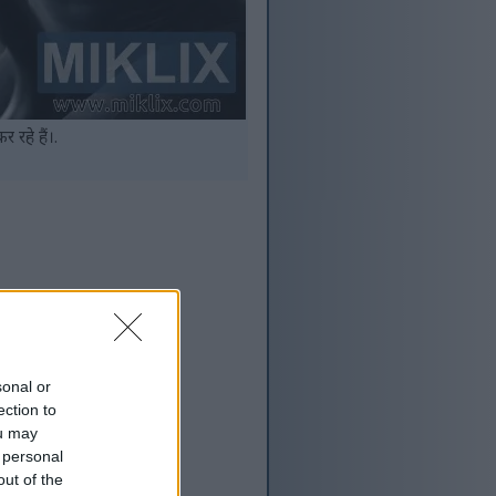
रहे हैं।.
sonal or
ection to
ou may
 personal
out of the