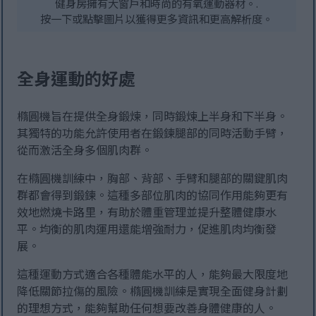
健身房擁有大窗戶和時尚的有氧運動器材。.
按一下或點擊圖片以獲得更多資訊和更高解析度。
全身運動的好處
橢圓機旨在提供全身鍛煉，同時鍛煉上半身和下半身。
其獨特的功能允許使用者在鍛鍊腿部的同時活動手臂，
從而激活全身多個肌肉群。
在橢圓機訓練中，胸部、背部、手臂和腿部的關鍵肌肉
群都會得到鍛鍊。這種多部位肌肉的協同作用能夠更有
效地燃燒卡路里，有助於體重管理並提升整體健康水
平。均衡的肌肉運用還能增強耐力，促進肌肉均衡發
展。
這種運動方式適合各種體能水平的人，能夠最大限度地
降低關節拉傷的風險。橢圓機訓練是實現全面健身計劃
的理想方式，能夠幫助任何想要改善身體健康的人。