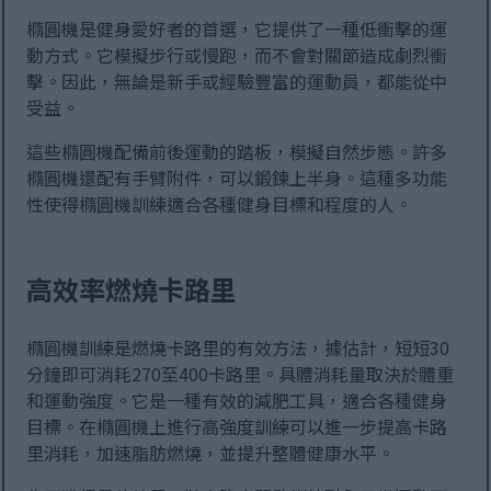
橢圓機是健身愛好者的首選，它提供了一種低衝擊的運
動方式。它模擬步行或慢跑，而不會對關節造成劇烈衝
擊。因此，無論是新手或經驗豐富的運動員，都能從中
受益。
這些橢圓機配備前後運動的踏板，模擬自然步態。許多
橢圓機還配有手臂附件，可以鍛鍊上半身。這種多功能
性使得橢圓機訓練適合各種健身目標和程度的人。
高效率燃燒卡路里
橢圓機訓練是燃燒卡路里的有效方法，據估計，短短30
分鐘即可消耗270至400卡路里。具體消耗量取決於體重
和運動強度。它是一種有效的減肥工具，適合各種健身
目標。在橢圓機上進行高強度訓練可以進一步提高卡路
里消耗，加速脂肪燃燒，並提升整體健康水平。