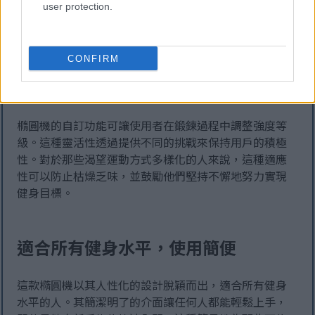
user protection.
橢圓機以其鍛鍊方式的多樣性而著稱，吸引了許多健身
愛好者。這些機器通常配備可編程程序，模擬各種地
CONFIRM
形，例如山丘或山谷。這項功能使每次鍛鍊都獨一無
二、趣味十足。使用者可以根據自身目標選擇各種健身
選項，無論是減重、耐力訓練或肌肉塑形。
橢圓機的自訂功能可讓使用者在鍛鍊過程中調整強度等
級。這種靈活性透過提供不同的挑戰來保持用戶的積極
性。對於那些渴望運動方式多樣化的人來說，這種適應
性可以防止枯燥乏味，並鼓勵他們堅持不懈地努力實現
健身目標。
適合所有健身水平，使用簡便
這款橢圓機以其人性化的設計脫穎而出，適合所有健身
水平的人。其簡潔明了的介面讓任何人都能輕鬆上手，