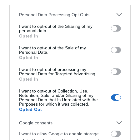
third parties.
橢圓機訓練是傷後恢復期間保持健康的重要工具。它是
一種低衝擊的運動方式，可以減輕受傷部位的壓力。這
Please note that this website/app uses one or more Google
Personal Data Processing Opt Outs
對於正在從手術或其他傷害中恢復的人來說至關重要，
services and may gather and store information including but
not limited to your visit or usage behaviour. You may click to
I want to opt-out of the Sharing of my
有助於安全地重建力量並改善活動能力。
personal data.
grant or deny consent to Google and its third-party tags to
Opted In
許多人發現橢圓機對復健運動很有幫助。踏板流暢的運
use your data for below specified purposes in below Google
consent section.
動模擬了自然運動，使運動更容易，同時避免進一步受
I want to opt-out of the Sale of my
Personal Data.
傷的風險。因此，對於那些希望在康復期間保持活躍的
Opted In
人來說，橢圓機是一個絕佳的選擇。
I want to opt-out of processing my
Personal Data for Targeted Advertising.
Opted In
促進心血管健康
I want to opt-out of Collection, Use,
Retention, Sale, and/or Sharing of my
Personal Data that Is Unrelated with the
橢圓機訓練是提升心血管健康的絕佳方式。它能有效鍛
Purposes for which it was collected.
Opted Out
鍊心臟和肺部，進而提高效率。經常使用可以增強這些
器官的功能，確保更好的血液循環和氧氣輸送。
Google consents
這種運動方式有助於增強體力和耐力。無論您喜歡穩定
I want to allow Google to enable storage
的有氧運動還是高強度間歇訓練，橢圓機都能滿足您的