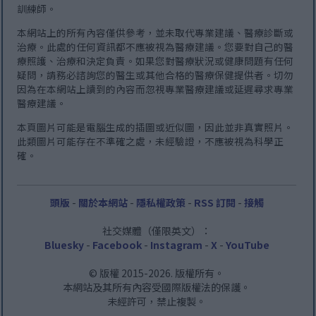
訓練師。
本網站上的所有內容僅供參考，並未取代專業建議、醫療診斷或
治療。此處的任何資訊都不應被視為醫療建議。您要對自己的醫
療照護、治療和決定負責。如果您對醫療狀況或健康問題有任何
疑問，請務必諮詢您的醫生或其他合格的醫療保健提供者。切勿
因為在本網站上讀到的內容而忽視專業醫療建議或延遲尋求專業
醫療建議。
本頁圖片可能是電腦生成的插圖或近似圖，因此並非真實照片。
此類圖片可能存在不準確之處，未經驗證，不應被視為科學正
確。
頭版
-
關於本網站
-
隱私權政策
-
RSS 訂閱
-
接觸
社交媒體（僅限英文）：
Bluesky
-
Facebook
-
Instagram
-
X
-
YouTube
© 版權 2015-2026. 版權所有。
本網站及其所有內容受國際版權法的保護。
未經許可，禁止複製。