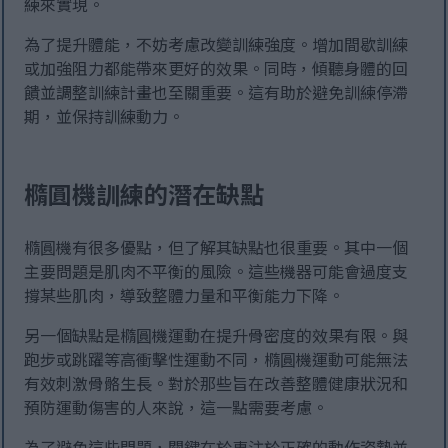
練來實現。
為了提升體能，不妨考慮改變訓練強度。增加間歇訓練
或加強阻力都能帶來更好的效果。同時，傾聽身體的回
饋並調整訓練計畫也至關重要。這有助於避免訓練停滯
期，並保持訓練動力。
橢圓機訓練的潛在缺點
橢圓機有很多優點，但了解其缺點也很重要。其中一個
主要問題是肌肉不平衡的風險。這些機器可能會過度支
撐某些肌肉，導致整體力量和平衡能力下降。
另一個缺點是橢圓機運動在提升骨密度的效果有限。與
跑步或跳躍等高衝擊性運動不同，橢圓機運動可能無法
有效刺激骨骼生長。對於那些旨在改善整體健康狀況和
預防運動傷害的人來說，這一點需要考慮。
為了避免這些問題，關鍵在於專注於正確的動作姿勢並