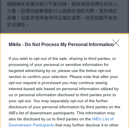
橢圓機非常適合進行平衡訓練，能夠增強協調性和核心
力量。這種低衝擊運動可以鍛鍊多個肌肉群，幫助穩定
身體。這要求使用者保持正確的姿勢，從而挑戰平衡性
和協調性。
減少對把手的使用可以更好地調動核心肌群，增強力
量。運動時收緊腹部肌肉可以提昇平衡能力和肌肉控制
Miklix -
Do Not Process My Personal Information
力。這有助於提高日常活動和運動表現，並降低跌倒和
受傷的風險。
If you wish to opt-out of the sale, sharing to third parties, or
processing of your personal or sensitive information for
研究表明，平衡訓練與橢圓機等有氧運動相結合，可以
targeted advertising by us, please use the below opt-out
改善肌肉張力和平衡。這種訓練能夠增強穩定性和敏捷
section to confirm your selection. Please note that after your
性，這對日常生活中的行動能力至關重要。經常使用橢
opt-out request is processed you may continue seeing
圓機可以顯著增強核心力量，而核心力量對於提高平衡
interest-based ads based on personal information utilized by
us or personal information disclosed to third parties prior to
和協調至關重要。
your opt-out. You may separately opt-out of the further
disclosure of your personal information by third parties on the
IAB’s list of downstream participants. This information may
恢復期保持健康
also be disclosed by us to third parties on the
IAB’s List of
Downstream Participants
that may further disclose it to other