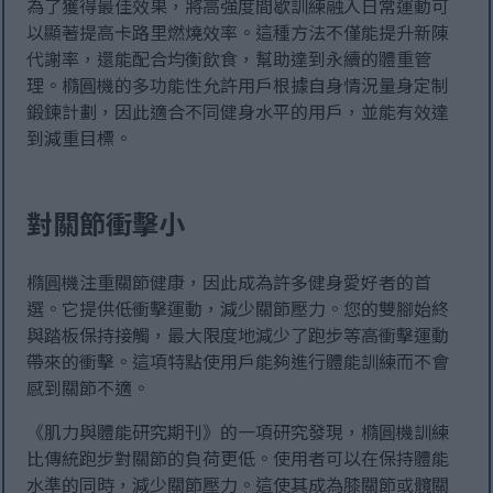
為了獲得最佳效果，將高強度間歇訓練融入日常運動可
以顯著提高卡路里燃燒效率。這種方法不僅能提升新陳
代謝率，還能配合均衡飲食，幫助達到永續的體重管
理。橢圓機的多功能性允許用戶根據自身情況量身定制
鍛鍊計劃，因此適合不同健身水平的用戶，並能有效達
到減重目標。
對關節衝擊小
橢圓機注重關節健康，因此成為許多健身愛好者的首
選。它提供低衝擊運動，減少關節壓力。您的雙腳始終
與踏板保持接觸，最大限度地減少了跑步等高衝擊運動
帶來的衝擊。這項特點使用戶能夠進行體能訓練而不會
感到關節不適。
《肌力與體能研究期刊》的一項研究發現，橢圓機訓練
比傳統跑步對關節的負荷更低。使用者可以在保持體能
水準的同時，減少關節壓力。這使其成為膝關節或髖關