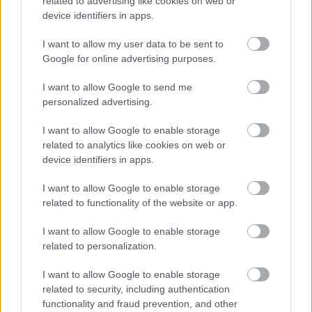
related to advertising like cookies on web or
需求。它允許您定制鍛煉計劃，從而有益於您的心血管
device identifiers in apps.
健康。
I want to allow my user data to be sent to
Google for online advertising purposes.
I want to allow Google to send me
personalized advertising.
I want to allow Google to enable storage
related to analytics like cookies on web or
device identifiers in apps.
I want to allow Google to enable storage
related to functionality of the website or app.
圖示為一顆充滿活力的心臟，其中有血管，以及一個人在
橢圓機上訓練。.
I want to allow Google to enable storage
按一下或點擊圖片以獲得更多資訊和更高解析度。
related to personalization.
I want to allow Google to enable storage
related to security, including authentication
橢圓機的多功能性
functionality and fraud prevention, and other