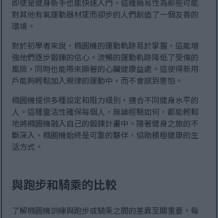
即使是健身新手也能快速入門。這種簡易性為那些可能
對其他有氧運動器材望而卻步的人們創造了一個友善的
環境。
對於初學者來說，橢圓機的運動軌跡易於掌握，這能增
強他們逐步鍛鍊的信心。流暢的運動軌跡降低了受傷的
風險，同時也能帶來顯著的心臟健康益處。這使得新用
戶能夠輕鬆加入規律的運動中，而不會感到害怕。
橢圓機提供多種設定和阻力級別，適合不同健身水平的
人。這種靈活性確保每個人，無論經驗如何，都能輕鬆
地將橢圓機融入自己的鍛鍊計畫中。隨著健身之旅的不
斷深入，橢圓機始終是可靠的夥伴，協助積極健康的生
活方式。
與跑步和騎乘的比較
了解橢圓機訓練與跑步或騎乘之間的差異至關重要。每