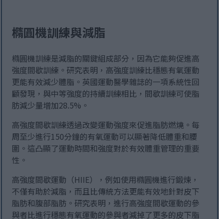
橢圓機訓練與減脂
橢圓機訓練是減脂的關鍵組成部分，因為它能夠促進高
強度間歇訓練。研究表明，高強度訓練比穩態有氧運動
更能有效減少體脂。英國運動醫學雜誌的一項系統性回
顧發現，與中等強度的持續訓練相比，間歇訓練可使脂
肪減少量增加28.5%。
高強度間歇訓練透過改變運動強度來促進脂肪燃燒。每
周至少進行150分鐘的有氧運動可以顯著降低體重和腰
圍。這凸顯了運動時間和強度對於有效體重管理的重要
性。
高強度間歇運動（HIIE），例如使用橢圓機進行鍛煉，
不僅有助於減脂，而且比傳統方法更能有效地針對皮下
脂肪和腹部脂肪。研究表明，進行高強度間歇運動的參
與者比進行穩態有氧運動的參與者減掉了更多的皮下脂