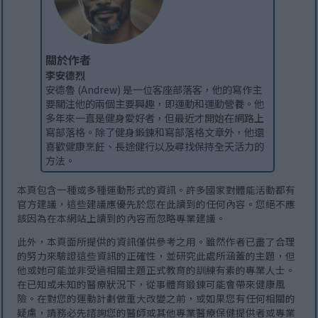
關於作者
李安德烈
安德魯 (Andrew) 是一位客座部落客，他的寫作主
要關注他的兩個主要興趣，即運動和運動營養。他
多年來一直是健身愛好者，但最近才開始在網路上
寫部落格。除了健身鍛鍊和寫部落格文章外，他還
喜歡健康烹飪、長途健行以及尋找保持全天活力的
方法。
本頁包含一種或多種運動形式的資訊。許多國家對體能活動都有
官方建議，這些建議應優先於您在此讀到的任何內容。您絕不應
該因為在本網站上讀到的內容而忽略專業建議。
此外，本頁面所提供的資訊僅供參考之用。雖然作者已盡了合理
的努力來驗證這些資訊的正確性，並研究此處所涵蓋的主題，但
他或她可能並非受過相關主題正式教育的訓練有素的專業人士。
在已知或未知的醫療狀況下，從事體育鍛鍊可能會帶來健康風
險。在對您的運動計劃做重大改變之前，或如果您有任何相關的
疑慮，請務必先諮詢您的醫師或其他專業醫療保健提供者或專業