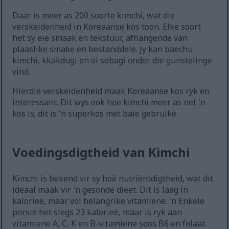
Daar is meer as 200 soorte kimchi, wat die
verskeidenheid in Koreaanse kos toon. Elke soort
het sy eie smaak en tekstuur, afhangende van
plaaslike smake en bestanddele. Jy kan baechu
kimchi, kkakdugi en oi sobagi onder die gunstelinge
vind.
Hierdie verskeidenheid maak Koreaanse kos ryk en
interessant. Dit wys ook hoe kimchi meer as net 'n
kos is; dit is 'n superkos met baie gebruike.
Voedingsdigtheid van Kimchi
Kimchi is bekend vir sy hoë nutriëntdigtheid, wat dit
ideaal maak vir 'n gesonde dieet. Dit is laag in
kalorieë, maar vol belangrike vitamiene. 'n Enkele
porsie het slegs 23 kalorieë, maar is ryk aan
vitamiene A, C, K en B-vitamiene soos B6 en folaat.