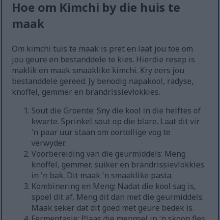
Hoe om Kimchi by die huis te
maak
Om kimchi tuis te maak is pret en laat jou toe om
jou geure en bestanddele te kies. Hierdie resep is
maklik en maak smaaklike kimchi. Kry eers jou
bestanddele gereed. Jy benodig napakool, radyse,
knoffel, gemmer en brandrissievlokkies.
Sout die Groente: Sny die kool in die helftes of
kwarte. Sprinkel sout op die blare. Laat dit vir
'n paar uur staan om oortollige vog te
verwyder.
Voorbereiding van die geurmiddels: Meng
knoffel, gemmer, suiker en brandrissievlokkies
in 'n bak. Dit maak 'n smaaklike pasta.
Kombinering en Meng: Nadat die kool sag is,
spoel dit af. Meng dit dan met die geurmiddels.
Maak seker dat dit goed met geure bedek is.
Fermentasie: Plaas die mengsel in 'n skoon fles