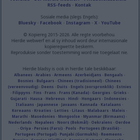
RSS-feeds
-
Kontak
Sosiale media (slegs Engels):
Bluesky
-
Facebook
-
Instagram
-
X
-
YouTube
© Kopiereg 2015-2026. Alle regte voorbehou.
Hierdie webwerf en al sy inhoud word deur internasionale
kopieregwette beskerm.
Reproduksie sonder toestemming word nie toegelaat nie.
Hierdie bladsy is ook in hierdie tale beskikbaar:
Albanees
-
Arabies
-
Armeens
-
Azerbeidjans
-
Bengaals
-
Bosnies
-
Bulgaars
-
Chinees (tradisioneel)
-
Chinees
(vereenvoudig)
-
Deens
-
Duits
-
Engels (oorspronklik)
-
Estnies
-
Filippyns
-
Fins
-
Frans
-
Frans (Kanada)
-
Georgies
-
Grieks
-
Gujarati
-
Hausa
-
Hebreeus
-
Hindi
-
Hongaars
-
Indonesies
-
Italiaans
-
Japannese
-
Javaans
-
Kannada
-
Katalaans
-
Koreaans
-
Kroaties
-
Letties
-
Litaus
-
Malabaars
-
Maleis
-
Marathi
-
Masedonies
-
Mongoolse
-
Myanmar (Birmaans)
-
Nederlands
-
Nepalees
-
Noors (Bokmål)
-
Oekraïens
-
Oerdoe
-
Oriya
-
Persies (Farsi)
-
Pools
-
Portugees (Brasilië)
-
Portugees (Portugal)
-
Punjabi (Gurmukhi)
-
Roemeens
-