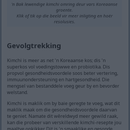
'n Bak lewendige kimchi omring deur vars Koreaanse
groente.
Klik of tik op die beeld vir meer inligting en hoër
resolusies.
Gevolgtrekking
Kimchi is meer as net 'n Koreaanse kos; dis 'n
superkos vol voedingstowwe en probiotika. Dis
propvol gesondheidsvoordele soos beter vertering,
immuunondersteuning en hartgesondheid. Die
mengsel van bestanddele voeg geur by en bevorder
welstand.
Kimchi is maklik om by baie geregte te voeg, wat dit
maklik maak om die gesondheidsvoordele daarvan
te geniet. Namate dit wêreldwyd meer gewild raak,
kan die probeer van verskillende kimchi-resepte jou
maaltye opkikker. Dit is 'n smaaklike en gesonde