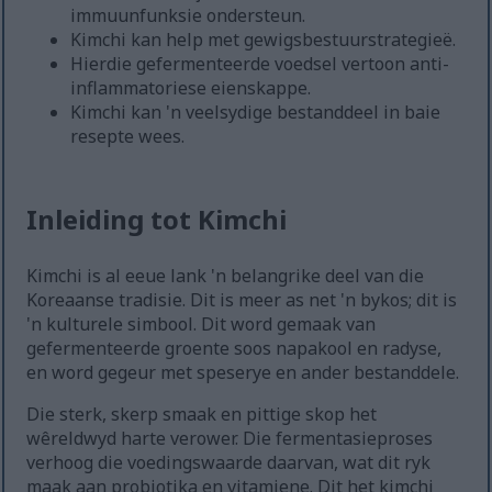
immuunfunksie ondersteun.
Kimchi kan help met gewigsbestuurstrategieë.
Hierdie gefermenteerde voedsel vertoon anti-
inflammatoriese eienskappe.
Kimchi kan 'n veelsydige bestanddeel in baie
resepte wees.
Inleiding tot Kimchi
Kimchi is al eeue lank 'n belangrike deel van die
Koreaanse tradisie. Dit is meer as net 'n bykos; dit is
'n kulturele simbool. Dit word gemaak van
gefermenteerde groente soos napakool en radyse,
en word gegeur met speserye en ander bestanddele.
Die sterk, skerp smaak en pittige skop het
wêreldwyd harte verower. Die fermentasieproses
verhoog die voedingswaarde daarvan, wat dit ryk
maak aan probiotika en vitamiene. Dit het kimchi