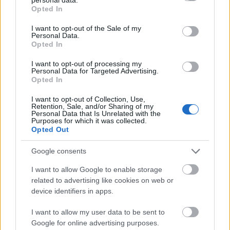
grant or deny consent to Google and its third-party tags to
Opted In
use your data for below specified purposes in below Google
consent section.
I want to opt-out of the Sale of my
Personal Data.
Opted In
I want to opt-out of processing my
Personal Data for Targeted Advertising.
Opted In
I want to opt-out of Collection, Use,
Retention, Sale, and/or Sharing of my
Personal Data that Is Unrelated with the
Purposes for which it was collected.
Opted Out
Illustrasie van lewendige kimchi met
hartgesondheidsimbole en voedingstowwe.
Google consents
Klik of tik op die beeld vir meer inligting en hoër
resolusies.
I want to allow Google to enable storage
related to advertising like cookies on web or
device identifiers in apps.
Kimchi as 'n natuurlike
I want to allow my user data to be sent to
spysverteringshulpmiddel
Google for online advertising purposes.