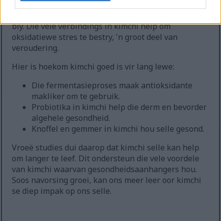
Navorsing toon dat kimchi anti-verouderingseffekte
kan hê. Dit maak dit ideaal vir diegene wat jonk wil
bly. Die vele verbindings in kimchi help om
oksidatiewe stres te bestry, 'n groot deel van
veroudering.
Hier is hoekom kimchi goed is vir lang lewe:
Die fermentasieproses maak antioksidante
makliker om te gebruik.
Probiotika in kimchi help die derm en bevorder
algehele gesondheid.
Knoffel en gemmer in kimchi hou selle gesond.
Vroeë studies dui daarop dat kimchi selle kan help
om langer te leef. Dit ondersteun die vele voordele
van kimchi waarvan gesondheidsaanhangers hou.
Soos navorsing groei, kan ons meer leer oor kimchi
se diep impak op ons selle.