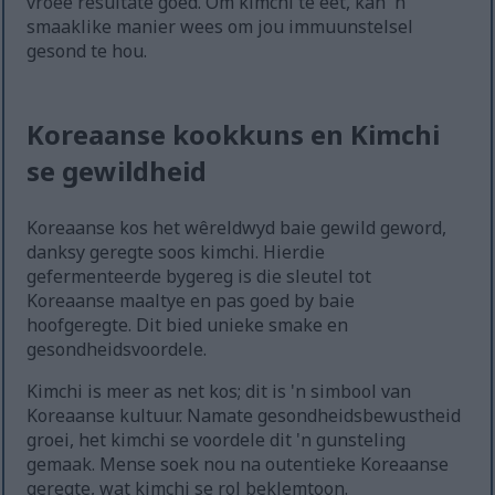
vroeë resultate goed. Om kimchi te eet, kan 'n
smaaklike manier wees om jou immuunstelsel
gesond te hou.
Koreaanse kookkuns en Kimchi
se gewildheid
Koreaanse kos het wêreldwyd baie gewild geword,
danksy geregte soos kimchi. Hierdie
gefermenteerde bygereg is die sleutel tot
Koreaanse maaltye en pas goed by baie
hoofgeregte. Dit bied unieke smake en
gesondheidsvoordele.
Kimchi is meer as net kos; dit is 'n simbool van
Koreaanse kultuur. Namate gesondheidsbewustheid
groei, het kimchi se voordele dit 'n gunsteling
gemaak. Mense soek nou na outentieke Koreaanse
geregte, wat kimchi se rol beklemtoon.