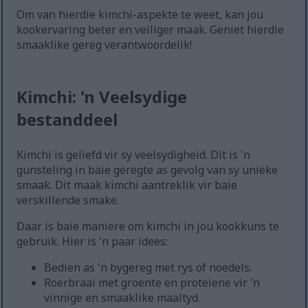
Om van hierdie kimchi-aspekte te weet, kan jou
kookervaring beter en veiliger maak. Geniet hierdie
smaaklike gereg verantwoordelik!
Kimchi: 'n Veelsydige
bestanddeel
Kimchi is geliefd vir sy veelsydigheid. Dit is 'n
gunsteling in baie geregte as gevolg van sy unieke
smaak. Dit maak kimchi aantreklik vir baie
verskillende smake.
Daar is baie maniere om kimchi in jou kookkuns te
gebruik. Hier is 'n paar idees:
Bedien as 'n bygereg met rys of noedels.
Roerbraai met groente en proteïene vir 'n
vinnige en smaaklike maaltyd.