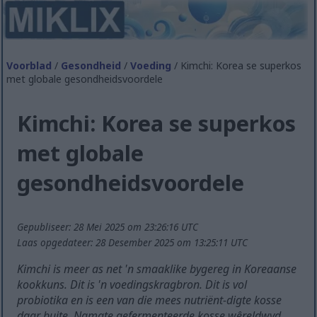
Voorblad
/
Gesondheid
/
Voeding
/ Kimchi: Korea se superkos
met globale gesondheidsvoordele
Kimchi: Korea se superkos
met globale
gesondheidsvoordele
Gepubliseer: 28 Mei 2025 om 23:26:16 UTC
Laas opgedateer: 28 Desember 2025 om 13:25:11 UTC
Kimchi is meer as net 'n smaaklike bygereg in Koreaanse
kookkuns. Dit is 'n voedingskragbron. Dit is vol
probiotika en is een van die mees nutriënt-digte kosse
daar buite. Namate gefermenteerde kosse wêreldwyd