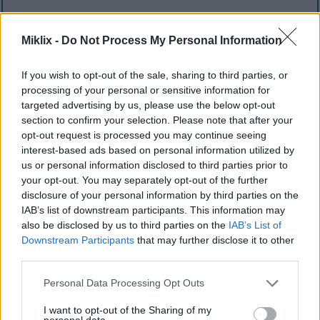
Kimchi is wonderlik vir jou hartgesondheid. Dis 'n
smaaklike toevoeging tot enige maaltyd. Gereelde
Miklix -
Do Not Process My Personal Information
eet van kimchi kan help om jou cholesterolvlakke
onder beheer te hou.
If you wish to opt-out of the sale, sharing to third parties, or
Studies toon dat kimchi se mengsel van
processing of your personal or sensitive information for
gefermenteerde groente en speserye goed is vir jou
targeted advertising by us, please use the below opt-out
section to confirm your selection. Please note that after your
hart. Dit het ook anti-inflammatoriese eienskappe.
opt-out request is processed you may continue seeing
Dit help om bloeddruk te verlaag en hartgesondheid
interest-based ads based on personal information utilized by
te ondersteun.
us or personal information disclosed to third parties prior to
Deur kimchi by jou maaltye te voeg, kan dit hulle
your opt-out. You may separately opt-out of the further
meer smaaklik maak. Dit gee jou ook belangrike
disclosure of your personal information by third parties on the
IAB’s list of downstream participants. This information may
voedingstowwe vir algehele gesondheid. Hier is 'n
also be disclosed by us to third parties on the
IAB’s List of
paar belangrike voordele van kimchi vir jou hart:
Downstream Participants
that may further disclose it to other
Help om cholesterolvlakke te verlaag
third parties.
Verminder bloeddruk
Please note that this website/app uses one or more Google
Personal Data Processing Opt Outs
Verbeter algehele lipiedprofiele
services and may gather and store information including but
Dra by tot die vermindering van die risiko van
not limited to your visit or usage behaviour. You may click to
I want to opt-out of the Sharing of my
hartsiektes
personal data.