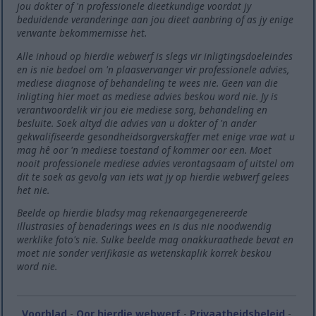
jou dokter of 'n professionele dieetkundige voordat jy
beduidende veranderinge aan jou dieet aanbring of as jy enige
verwante bekommernisse het.
Alle inhoud op hierdie webwerf is slegs vir inligtingsdoeleindes
en is nie bedoel om 'n plaasvervanger vir professionele advies,
mediese diagnose of behandeling te wees nie. Geen van die
inligting hier moet as mediese advies beskou word nie. Jy is
verantwoordelik vir jou eie mediese sorg, behandeling en
besluite. Soek altyd die advies van u dokter of 'n ander
gekwalifiseerde gesondheidsorgverskaffer met enige vrae wat u
mag hê oor 'n mediese toestand of kommer oor een. Moet
nooit professionele mediese advies verontagsaam of uitstel om
dit te soek as gevolg van iets wat jy op hierdie webwerf gelees
het nie.
Beelde op hierdie bladsy mag rekenaargegenereerde
illustrasies of benaderings wees en is dus nie noodwendig
werklike foto's nie. Sulke beelde mag onakkuraathede bevat en
moet nie sonder verifikasie as wetenskaplik korrek beskou
word nie.
Voorblad
-
Oor hierdie webwerf
-
Privaatheidsbeleid
-