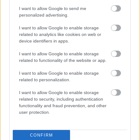
I want to allow Google to send me
Kimchi is 'n natuurlike spysverteringshulpmiddel,
personalized advertising.
wat dit ideaal maak vir maaltye wat fokus op
spysverteringsgesondheid. Die fermentasieproses
I want to allow Google to enable storage
in kimchi kweek goeie probiotika. Hierdie
related to analytics like cookies on web or
probiotika help om die dermflora gebalanseerd te
device identifiers in apps.
hou, wat lei tot beter vertering.
I want to allow Google to enable storage
Deur kimchi by jou maaltye te voeg, kan dit help met
related to functionality of the website or app.
gereelde dermbewegings. Dit bevat dieetvesel wat
dit ondersteun. Dit kan ook help met simptome van
I want to allow Google to enable storage
prikkelbare dermsindroom (PDS). Baie mense vind
related to personalization.
verligting van spysverteringsprobleme met
gefermenteerde voedsel soos kimchi.
I want to allow Google to enable storage
related to security, including authentication
functionality and fraud prevention, and other
user protection.
Potensiële anti-veroudering
effekte van Kimchi
CONFIRM