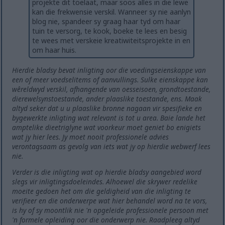
projekte dit toelaat, maar soos alles in die lewe
kan die frekwensie verskil. Wanneer sy nie aanlyn
blog nie, spandeer sy graag haar tyd om haar
tuin te versorg, te kook, boeke te lees en besig
te wees met verskeie kreatiwiteitsprojekte in en
om haar huis.
Hierdie bladsy bevat inligting oor die voedingseienskappe van
een of meer voedselitems of aanvullings. Sulke eienskappe kan
wêreldwyd verskil, afhangende van oesseisoen, grondtoestande,
dierewelsynstoestande, ander plaaslike toestande, ens. Maak
altyd seker dat u u plaaslike bronne nagaan vir spesifieke en
bygewerkte inligting wat relevant is tot u area. Baie lande het
amptelike dieetriglyne wat voorkeur moet geniet bo enigiets
wat jy hier lees. Jy moet nooit professionele advies
verontagsaam as gevolg van iets wat jy op hierdie webwerf lees
nie.
Verder is die inligting wat op hierdie bladsy aangebied word
slegs vir inligtingsdoeleindes. Alhoewel die skrywer redelike
moeite gedoen het om die geldigheid van die inligting te
verifieer en die onderwerpe wat hier behandel word na te vors,
is hy of sy moontlik nie 'n opgeleide professionele persoon met
'n formele opleiding oor die onderwerp nie. Raadpleeg altyd