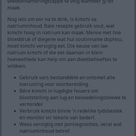
voedselhanteringstappe te volg wanneer jy dit
maak.
Nog iets om oor na te dink, is kimchi se
natriuminhoud. Baie resepte gebruik sout, wat
kimchi hoog in natrium kan maak. Mense met hoë
bloeddruk of diegene wat hul soutinname dophou,
moet kimchi versigtig eet. Die keuse van lae-
natrium kimchi of die eet daarvan in klein
hoeveelhede kan help om aan dieetbehoeftes te
voldoen.
Gebruik vars bestanddele en ontsmet alle
toerusting voor voorbereiding.
Bêre kimchi in lugdigte houers om
blootstelling aan lug en besoedelingstowwe te
verminder.
Verbruik kimchi binne 'n redelike tydsbestek
en monitor vir tekens van bederf.
Wees versigtig met porsiegroottes, veral wat
natriuminhoud betref.