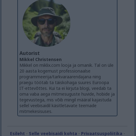
Autorist
Mikkel Christensen
Mikkel on miklix.com looja ja omanik. Tal on üle
20 aasta kogemust professionaalse
programmeerija/tarkvaraarendajana ning
praegu töötab ta täiskohaga suures Euroopa
IT-ettevõttes. Kui ta ei kirjuta blogi, veedab ta
oma vaba aega mitmesuguste huvide, hobide ja
tegevustega, mis võib mingil määral kajastuda
sellel veebisaidil käsitletavate teemade
mitmekesisuses.
Esileht
-
Selle veebisaidi kohta
-
Privaatsuspoliitika
-