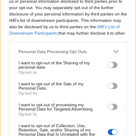
us or personal information disclosed to third parties prior to
"hooldusrežiimis". Dokumentatsiooni kohaselt saab
your opt-out. You may separately opt-out of the further
keskkonna sellesse režiimi panna Lifecycle
disclosure of your personal information by third parties on the
Servicesi (LCS) kaudu, aga ma ei leidnud seda
IAB’s list of downstream participants. This information may
valikut saadaval olevat.
also be disclosed by us to third parties on the
IAB’s List of
Downstream Participants
that may further disclose it to other
Pärast mõningast uurimistööd avastasin, et mitte-
third parties.
kriitilise arendus- või testimiskeskkonna kiireim
viis on tegelikult teha lihtne värskendus otse SQL-
Please note that this website/app uses one or more Google
Personal Data Processing Opt Outs
serveris, täpsemalt AxDB andmebaasis.
services and may gather and store information including but
not limited to your visit or usage behaviour. You may click to
I want to opt-out of the Sharing of my
Esiteks, praeguse oleku kontrollimiseks käivitage
personal data.
grant or deny consent to Google and its third-party tags to
Opted In
see päring:
use your data for below specified purposes in below Google
consent section.
I want to opt-out of the Sale of my
SELECT VALUE FROM [AxDB].[dbo].
Personal Data.
[SQLSYSTEMVARIABLES]
Opted In
WHERE PARM = 'CONFIGURATIONMODE';
I want to opt-out of processing my
Personal Data for Targeted Advertising.
Kui VALUE on 0, pole hooldusrežiim hetkel lubatud.
Opted In
Kui VALUE on 1, on hooldusrežiim hetkel lubatud.
I want to opt-out of Collection, Use,
Retention, Sale, and/or Sharing of my
Seega hooldusrežiimi lubamiseks käivitage see:
Personal Data that Is Unrelated with the