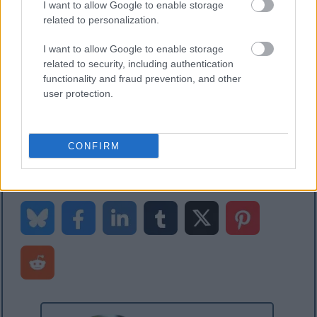
I want to allow Google to enable storage
Lisalugemist
related to personalization.
Kui see postitus teile meeldis, võivad teile meeldida
I want to allow Google to enable storage
ka need soovitused:
related to security, including authentication
functionality and fraud prevention, and other
Finantsdimensiooni väärtuse
user protection.
värskendamine Dynamics 365 koodist X++
Lisage Dynamics 365-s laienduse kaudu
kuvamis- või redigeerimismeetod
Finantsdimensiooni otsinguvälja loomine
CONFIRM
rakenduses Dynamics 365