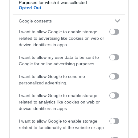
Purposes for which it was collected.
Opted Out
UPDATE [AxDB].[dbo].[SQLSYSTEMVARIABLES]
SET VALUE = '1'
Google consents
WHERE PARM = 'CONFIGURATIONMODE';
I want to allow Google to enable storage
Ja selle uuesti keelamiseks käivitage see:
related to advertising like cookies on web or
device identifiers in apps.
UPDATE [AxDB].[dbo].[SQLSYSTEMVARIABLES]
SET VALUE = '0'
I want to allow my user data to be sent to
WHERE PARM = 'CONFIGURATIONMODE';
Google for online advertising purposes.
Pärast oleku muutmist peate tavaliselt veebi- ja
I want to allow Google to send me
pakk-teenused taaskäivitama. Mõnikord isegi mitu
personalized advertising.
korda, enne kui see muudatuse ellu viib.
I want to allow Google to enable storage
Ma ei soovitaks seda lähenemisviisi kasutada
related to analytics like cookies on web or
tootmis- või muul viisil kriitilises keskkonnas, aga
device identifiers in apps.
selleks, et kiiresti jõuda punkti, kus
finantsdimensioone saab arendusmasinas
I want to allow Google to enable storage
aktiveerida, toimib see hästi :-)
related to functionality of the website or app.