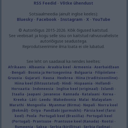
RSS Feedid
-
Võtke ühendust
Sotsiaalmeedia (ainult inglise keeles):
Bluesky
-
Facebook
-
Instagram
-
X
-
YouTube
© Autoriõigus 2015-2026. Kõik õigused kaitstud.
See veebisait ja kogu selle sisu on kaitstud rahvusvaheliste
autoriõiguse seadustega.
Reprodutseerimine ilma loata ei ole lubatud.
See leht on saadaval ka nendes keeltes:
Afrikaans
-
Albaania
-
Araabia keel
-
Armeenia
-
Aserbaidžaan
-
Bengali
-
Bosnia ja Hertsegoviina
-
Bulgaaria
-
Filipiinlane
-
Gruusia
-
Gujarati
-
Hausa
-
Heebrea
-
Hiina (traditsiooniline)
-
Hiina keel (lihtsustatud)
-
Hindi
-
Hispaania
-
Hollandi
-
Horvaatia
-
Indoneesia
-
Inglise keel (originaal)
-
Islandi
-
Itaalia
-
Jaapani
-
Javanese
-
Kannada
-
Katalaani
-
Korea
-
Kreeka
-
Läti
-
Leedu
-
Makedoonia
-
Malai
-
Malayalam
-
Marathi
-
Mongoolia
-
Myanmar (Birma)
-
Nepali
-
Norra keel
(Bokmål)
-
Oriya
-
Pandžabi (gurmukhi)
-
Pärsia keel (farsi
keel)
-
Poola
-
Portugali keel (Brasiilia)
-
Portugali keel
(Portugal)
-
Prantsuse
-
Prantsuse keel (Kanada)
-
Rootsi
-
Rumeenia
-
Saksa
-
Serbia (kirillitsa)
-
Serbia (ladina)
-