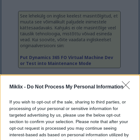
See lehekülg on inglise keelest masintõlgitud, et
muuta see võimalikult paljudele inimestele
kättesaadavaks. Kahjuks ei ole masintõlge veel
täiuslik tehnoloogia, mistõttu võivad esineda
vead. Kui soovite, võite vaadata ingliskeelset
originaalversiooni siin:
Put Dynamics 365 FO Virtual Machine Dev
or Test into Maintenance Mode
Hiljuti töötasin projekti kallal, kus pidin haldama
Miklix -
Do Not Process My Personal Information
mõningaid kohandatud finantsdimensioone. Kuigi
testkeskkonnas olid õiged dimensioonid olemas,
If you wish to opt-out of the sale, sharing to third parties, or
olid minu arendusliivakastis ainult Microsofti vaike-
processing of your personal or sensitive information for
Contoso andmed, seega polnud vajalikud
targeted advertising by us, please use the below opt-out
dimensioonid saadaval.
section to confirm your selection. Please note that after your
opt-out request is processed you may continue seeing
Kui ma neid looma hakkasin, avastasin, et Dynamics
interest-based ads based on personal information utilized by
365 FO-s saab seda teha ainult siis, kui keskkond on