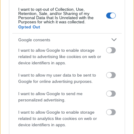
I want to opt-out of Collection, Use,
VALUE değeri 1 ise, bakım modu şu anda
Retention, Sale, and/or Sharing of my
etkinleştirilmiştir.
Personal Data that Is Unrelated with the
Purposes for which it was collected.
Opted Out
Bakım modunu etkinleştirmek için şunu çalıştırın:
Google consents
UPDATE [AxDB].[dbo].[SQLSYSTEMVARIABLES]
SET VALUE = '1'
I want to allow Google to enable storage
WHERE PARM = 'CONFIGURATIONMODE';
related to advertising like cookies on web or
device identifiers in apps.
Tekrar devre dışı bırakmak için şunu çalıştırın:
I want to allow my user data to be sent to
UPDATE [AxDB].[dbo].[SQLSYSTEMVARIABLES]
Google for online advertising purposes.
SET VALUE = '0'
WHERE PARM = 'CONFIGURATIONMODE';
I want to allow Google to send me
personalized advertising.
Durumu değiştirdikten sonra, genellikle web ve
toplu işlem servislerini yeniden başlatmanız
I want to allow Google to enable storage
gerekecektir. Bazen değişikliğin geçerli olması için
related to analytics like cookies on web or
birden fazla kez yeniden başlatmanız bile
device identifiers in apps.
gerekebilir.