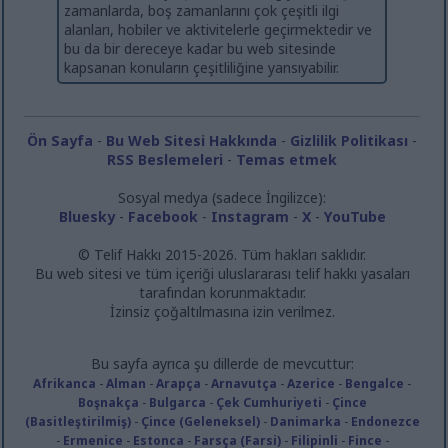
zamanlarda, boş zamanlarını çok çeşitli ilgi
alanları, hobiler ve aktivitelerle geçirmektedir ve
bu da bir dereceye kadar bu web sitesinde
kapsanan konuların çeşitliliğine yansıyabilir.
Ön Sayfa
-
Bu Web Sitesi Hakkında
-
Gizlilik Politikası
-
RSS Beslemeleri
-
Temas etmek
Sosyal medya (sadece İngilizce):
Bluesky
-
Facebook
-
Instagram
-
X
-
YouTube
© Telif Hakkı 2015-2026. Tüm hakları saklıdır.
Bu web sitesi ve tüm içeriği uluslararası telif hakkı yasaları
tarafından korunmaktadır.
İzinsiz çoğaltılmasına izin verilmez.
Bu sayfa ayrıca şu dillerde de mevcuttur:
Afrikanca
-
Alman
-
Arapça
-
Arnavutça
-
Azerice
-
Bengalce
-
Boşnakça
-
Bulgarca
-
Çek Cumhuriyeti
-
Çince
(Basitleştirilmiş)
-
Çince (Geleneksel)
-
Danimarka
-
Endonezce
-
Ermenice
-
Estonca
-
Farsça (Farsi)
-
Filipinli
-
Fince
-