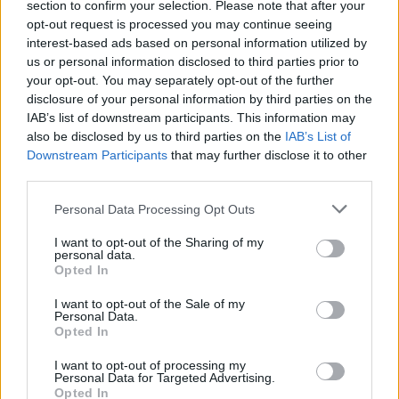
section to confirm your selection. Please note that after your
Bunları oluşturmaya başladığımda, Dynamics 365
opt-out request is processed you may continue seeing
FO'da bunu yalnızca ortam "bakım modundayken"
interest-based ads based on personal information utilized by
us or personal information disclosed to third parties prior to
yapabileceğinizi keşfettim. Belgelere göre, ortamı
your opt-out. You may separately opt-out of the further
Yaşam Döngüsü Hizmetleri (LCS) üzerinden bu
disclosure of your personal information by third parties on the
moda geçirebilirsiniz, ancak bu seçeneği
IAB’s list of downstream participants. This information may
bulamadım.
also be disclosed by us to third parties on the
IAB’s List of
Biraz araştırma yaptıktan sonra, kritik olmayan bir
Downstream Participants
that may further disclose it to other
third parties.
geliştirme veya test ortamı için en hızlı yolun,
doğrudan SQL sunucusunda, özellikle AxDB
Please note that this website/app uses one or more Google
Personal Data Processing Opt Outs
veritabanında basit bir güncelleme yapmak
services and may gather and store information including but
olduğunu keşfettim.
not limited to your visit or usage behaviour. You may click to
I want to opt-out of the Sharing of my
personal data.
grant or deny consent to Google and its third-party tags to
Öncelikle, mevcut durumu kontrol etmek için şu
Opted In
use your data for below specified purposes in below Google
sorguyu çalıştırın:
consent section.
I want to opt-out of the Sale of my
Personal Data.
SELECT VALUE FROM [AxDB].[dbo].
Opted In
[SQLSYSTEMVARIABLES]
WHERE PARM = 'CONFIGURATIONMODE';
I want to opt-out of processing my
Personal Data for Targeted Advertising.
Opted In
VALUE değeri 0 ise, bakım modu şu anda etkin değil.