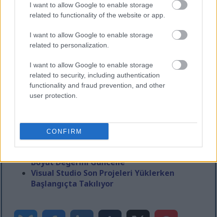
I want to allow Google to enable storage
Bu yaklaşımı üretim veya kritik ortamlarda
related to functionality of the website or app.
kullanmanızı tavsiye etmem, ancak geliştirme
ortamında finansal boyutların etkinleştirilebileceği
I want to allow Google to enable storage
bir noktaya hızlıca ulaşmak için işe yarıyor :-)
related to personalization.
I want to allow Google to enable storage
Daha Fazla Okuma
related to security, including authentication
functionality and fraud prevention, and other
Bu yazıyı beğendiyseniz, şu öneriler de ilginizi
user protection.
çekebilir:
Dynamics 365'te Uzantı Aracılığıyla
Görüntüleme veya Düzenleme Yöntemi
CONFIRM
Ekleme
Dynamics 365'te X++ Kodundan Finansal
Boyut Değerini Güncelle
Visual Studio Son Projeleri Yüklerken
Başlangıçta Takılıyor