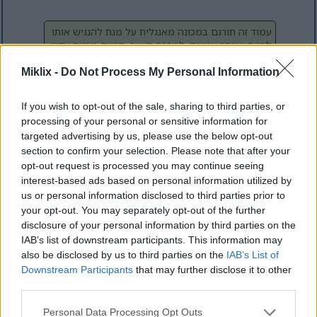
עמוד זה תורגם במכונה מאנגלית על מנת להנגיש אותו
לכמה שיותר אנשים. למרבה הצער, תרגום מכונה עדיין
אינו טכנולוגיה משוכללת, ולכן עלולות להתרחש
שגיאות. אם אתה מעדיף, תוכל לצפות בגרסה האנגלית
Miklix -
Do Not Process My Personal Information
המקורית כאן:
If you wish to opt-out of the sale, sharing to third parties, or
Put Dynamics 365 FO Virtual Machine Dev
processing of your personal or sensitive information for
or Test into Maintenance Mode
targeted advertising by us, please use the below opt-out
section to confirm your selection. Please note that after your
opt-out request is processed you may continue seeing
לאחרונה עבדתי על פרויקט שבו הייתי צריך לטפל בכמה
interest-based ads based on personal information utilized by
ממדים פיננסיים מותאמים אישית. בעוד שהממדים הנכונים
us or personal information disclosed to third parties prior to
אכן היו קיימים בסביבת הבדיקה, ב-sandbox של הפיתוח שלי
your opt-out. You may separately opt-out of the further
היו לי רק נתוני Contoso המוגדרים כברירת מחדל מ-
disclosure of your personal information by third parties on the
Microsoft, כך שהממדים הדרושים לא היו זמינים.
IAB’s list of downstream participants. This information may
also be disclosed by us to third parties on the
IAB’s List of
כשיצאתי לדרך ליצור אותם, גיליתי שב-Dynamics 365 FO
Downstream Participants
that may further disclose it to other
ניתן לעשות זאת רק כאשר הסביבה נמצאת ב"מצב תחזוקה".
third parties.
לפי התיעוד, ניתן להעביר את הסביבה למצב זה מ-Lifecycle
Services (LCS), אך לא מצאתי אפשרות זו זמינה.
Please note that this website/app uses one or more Google
Personal Data Processing Opt Outs