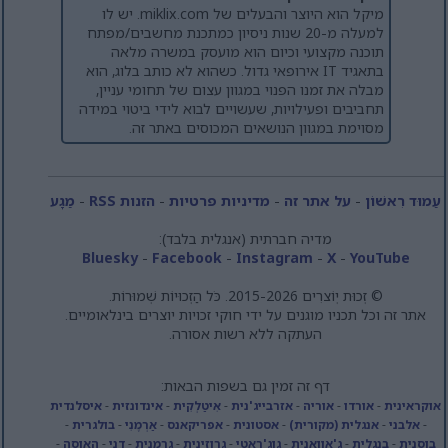
מיקל הוא היוצר והבעלים של miklix.com. יש לו
למעלה מ-20 שנות ניסיון כמתכנת מחשבים/מפתח
תוכנה מקצועי וכיום הוא מועסק במשרה מלאה
בתאגיד IT אירופאי גדול. כשהוא לא כותב בלוג, הוא
מבלה את זמנו הפנוי במגוון עצום של תחומי עניין,
תחביבים ופעילויות, שעשויים לבוא לידי ביטוי במידה
מסוימת במגוון הנושאים המכוסים באתר זה.
עַמוּד רִאשׁוֹן
-
על אתר זה
-
מדיניות פרטיות
-
הזנות RSS
-
מַגָע
מדיה חברתית (אנגלית בלבד):
Bluesky
-
Facebook
-
Instagram
-
X
-
YouTube
© זְכוּת יְוֹצרִים 2015-2026. כֹּל הַזְכוּיוֹת שְׁמוּרוֹת.
אתר זה וכל תכניו מוגנים על ידי חוקי זכויות יוצרים בינלאומיים.
העתקה ללא רשות אסורה.
דף זה זמין גם בשפות הבאות:
אוקראינית
-
אורדו
-
אוריה
-
אזרבייג'נית
-
אִיטַלְקִית
-
אינדונזית
-
איסלנדית
-
אלבני
-
אנגלית (מקורית)
-
אסטונית
-
אפריקאנס
-
אַרְמֶנִי
-
בולגרית
-
בוסנית
-
בנגלית
-
ג'אוואנית
-
גוג'ראטי
-
גרוזינית
-
גֶרמָנִיָת
-
דַנִי
-
האוסה
-