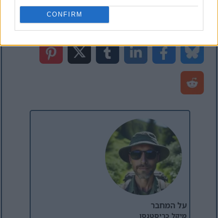
יצירת שדה חיפוש עבור ממד פיננסי ב- Dynamics
365
CONFIRM
על המחבר
מיקל כריסטנסן