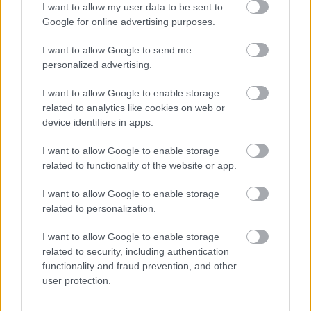
I want to allow my user data to be sent to
UPDATE [AxDB].[dbo].[SQLSYSTEMVARIABLES]
Google for online advertising purposes.
SET VALUE = '0'
WHERE PARM = 'CONFIGURATIONMODE';
I want to allow Google to send me
personalized advertising.
לאחר שינוי הסטטוס, בדרך כלל תצטרכו להפעיל מחדש את
שירותי האינטרנט והאצווה. לפעמים אפילו מספר פעמים לפני
I want to allow Google to enable storage
שהם יתפסו את השינוי.
related to analytics like cookies on web or
device identifiers in apps.
לא הייתי ממליץ להשתמש בגישה הזו בסביבת ייצור או סביבה
קריטית אחרת, אבל כדי להגיע במהירות לנקודה שבה ניתן
I want to allow Google to enable storage
להפעיל ממדים פיננסיים במחשב פיתוח, זה עובד מצוין :-)
related to functionality of the website or app.
I want to allow Google to enable storage
קריאה נוספת
related to personalization.
אם נהניתם מהפוסט הזה, אולי תאהבו גם את ההצעות הבאות:
I want to allow Google to enable storage
related to security, including authentication
הוסף שיטת תצוגה או עריכה באמצעות הרחבה ב-
functionality and fraud prevention, and other
Dynamics 365
user protection.
עדכן את ערך הממד הפיננסי מקוד X++ ב-
Dynamics 365