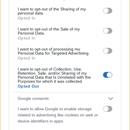
services and may gather and store information including but
לאחר שעשיתי קצת מחקר, גיליתי שהדרך המהירה ביותר עבור
not limited to your visit or usage behaviour. You may click to
I want to opt-out of the Sharing of my
סביבת פיתוח או בדיקה שאינה קריטית היא לבצע עדכון פשוט
personal data.
grant or deny consent to Google and its third-party tags to
Opted In
ישירות בשרת SQL, במיוחד במסד הנתונים AxDB.
use your data for below specified purposes in below Google
consent section.
I want to opt-out of the Sale of my
ראשית, כדי לבדוק את המצב הנוכחי, הפעל את השאילתה הזו:
Personal Data.
Opted In
SELECT VALUE FROM [AxDB].[dbo].
[SQLSYSTEMVARIABLES]
I want to opt-out of processing my
Personal Data for Targeted Advertising.
WHERE PARM = 'CONFIGURATIONMODE';
Opted In
אם VALUE הוא 0, מצב תחזוקה אינו מופעל כעת.
I want to opt-out of Collection, Use,
Retention, Sale, and/or Sharing of my
אם VALUE הוא 1, מצב תחזוקה מופעל כעת.
Personal Data that Is Unrelated with the
Purposes for which it was collected.
Opted Out
אז, כדי להפעיל את מצב התחזוקה, הפעל את הפעולה הבאה:
Google consents
UPDATE [AxDB].[dbo].[SQLSYSTEMVARIABLES]
SET VALUE = '1'
I want to allow Google to enable storage
WHERE PARM = 'CONFIGURATIONMODE';
related to advertising like cookies on web or
device identifiers in apps.
וכדי להשבית אותו שוב, הפעל את זה: