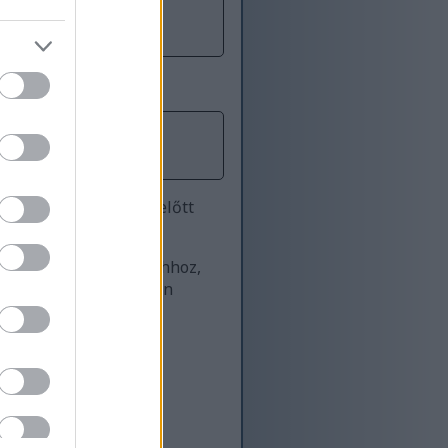
a akár többször is, mielőtt
us környezetben, de ahhoz,
ztői gépen, tökéletesen