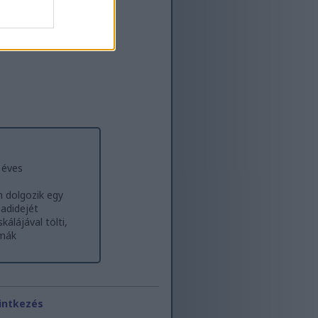
ényen keresztül
r
 éves
n dolgozik egy
badidejét
álájával tölti,
émák
intkezés