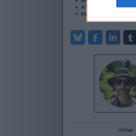
Megjelenítési vagy s
A Visual Studio a legu
Keresési mező létreh
Címlap