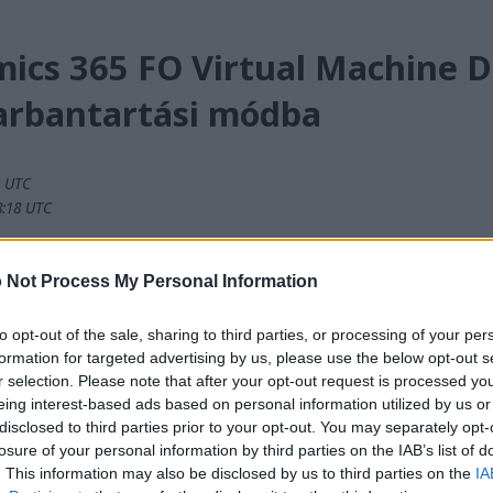
mics 365 FO Virtual Machine 
arbantartási módba
2 UTC
58:18 UTC
 hogyan lehet egy Dynamics 365 for Operations fejlesztőgépet 
asználatával.
 Not Process My Personal Information
to opt-out of the sale, sharing to third parties, or processing of your per
ól gépi fordítással készítettük, hogy minél több ember számára elérh
formation for targeted advertising by us, please use the below opt-out s
em tökéletes technológia, ezért előfordulhatnak hibák. Ha szeretné, 
r selection. Please note that after your opt-out request is processed y
 változatot:
eing interest-based ads based on personal information utilized by us or
FO Virtual Machine Dev or Test into Maintenance Mode
disclosed to third parties prior to your opt-out. You may separately opt-
losure of your personal information by third parties on the IAB’s list of
. This information may also be disclosed by us to third parties on the
IA