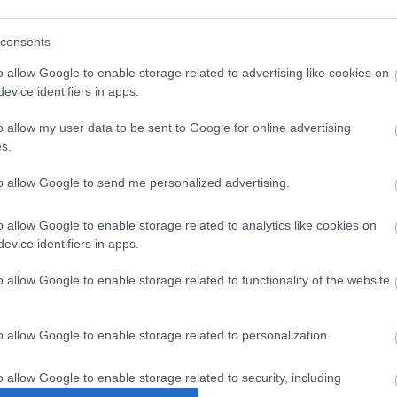
STEMVARIABLES]
TIONMODE';
consents
o allow Google to enable storage related to advertising like cookies on
evice identifiers in apps.
STEMVARIABLES]
o allow my user data to be sent to Google for online advertising
TIONMODE';
s.
an újra kell indítani a webes és batch szolgáltatásokat. Néh
to allow Google to send me personalized advertising.
o allow Google to enable storage related to analytics like cookies on
zelítésnek a használatát termelési vagy egyébként kritik
evice identifiers in apps.
a pontra, ahol a pénzügyi dimenziók aktiválhatók egy fejles
o allow Google to enable storage related to functionality of the website
o allow Google to enable storage related to personalization.
kor ezek a javaslatok is érdekelhetik:
o allow Google to enable storage related to security, including
cation functionality and fraud prevention, and other user protection.