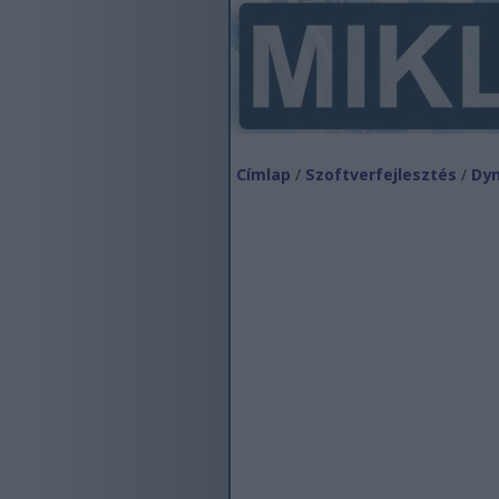
Címlap
/
Szoftverfejlesztés
/
Dyn