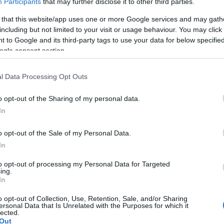
olgoztam, ahol néhány egyéni pénzügyi dimenziót kellett 
Participants
that may further disclose it to other third parties.
 megfelelő dimenziók, a fejlesztői tesztkörnyezetemben csa
 that this website/app uses one or more Google services and may gath
ok álltak rendelkezésre, így a szükséges dimenziók nem áll
including but not limited to your visit or usage behaviour. You may click 
 to Google and its third-party tags to use your data for below specifi
ásuknak, felfedeztem, hogy a Dynamics 365 FO-ban ezt csak
ogle consent section.
ban” van. A dokumentáció szerint a környezetet ebbe az üz
de én nem találtam ezt a lehetőséget elérhetőnek.
l Data Processing Opt Outs
hogy egy nem kritikus fejlesztési vagy tesztkörnyezetben 
ítés végrehajtása közvetlenül az SQL szerveren, konkrétan 
o opt-out of the Sharing of my personal data.
In
t ellenőrzéséhez futtassa ezt a lekérdezést:
o opt-out of the Sale of my Personal Data.
dbo].[SQLSYSTEMVARIABLES]
TIONMODE';
In
to opt-out of processing my Personal Data for Targeted
a karbantartási mód jelenleg nincs engedélyezve.
ing.
In
a karbantartási mód jelenleg engedélyezve van.
o opt-out of Collection, Use, Retention, Sale, and/or Sharing
gedélyezéséhez futtassa ezt:
ersonal Data that Is Unrelated with the Purposes for which it
lected.
Out