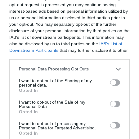
Ko sem se lotil njihovega ustvarjanja, sem ugotovil,
opt-out request is processed you may continue seeing
da lahko v Dynamics 365 FO to storite le, ko je okolje
interest-based ads based on personal information utilized by
v »vzdrževalnem načinu«. Glede na dokumentacijo
us or personal information disclosed to third parties prior to
lahko okolje v ta način preklopite iz storitev
your opt-out. You may separately opt-out of the further
Lifecycle Services (LCS), vendar te možnosti nisem
disclosure of your personal information by third parties on the
našel na voljo.
IAB’s list of downstream participants. This information may
also be disclosed by us to third parties on the
IAB’s List of
Po nekaj raziskavah sem ugotovil, da je najhitrejši
Downstream Participants
that may further disclose it to other
način za nekritično razvojno ali testno okolje
third parties.
pravzaprav preprosta posodobitev neposredno na
Please note that this website/app uses one or more Google
strežniku SQL, natančneje v bazi podatkov AxDB.
Personal Data Processing Opt Outs
services and may gather and store information including but
Najprej preverite trenutno stanje tako, da zaženete
not limited to your visit or usage behaviour. You may click to
I want to opt-out of the Sharing of my
personal data.
to poizvedbo:
grant or deny consent to Google and its third-party tags to
Opted In
use your data for below specified purposes in below Google
consent section.
SELECT VALUE FROM [AxDB].[dbo].
I want to opt-out of the Sale of my
Personal Data.
[SQLSYSTEMVARIABLES]
Opted In
WHERE PARM = 'CONFIGURATIONMODE';
I want to opt-out of processing my
Če je VALUE 0, način vzdrževanja trenutno ni
Personal Data for Targeted Advertising.
omogočen.
Opted In