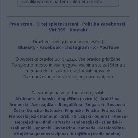
raznolikosti tem na tem spletnem mestu.
Prva stran
-
O tej spletni strani
-
Politika zasebnosti
-
Viri RSS
-
Kontakt
Družbeni mediji (samo v angleščini):
Bluesky
-
Facebook
-
Instagram
-
X
-
YouTube
© Avtorske pravice 2015-2026. Vse pravice pridržane.
To spletno mesto in vsa njegova vsebina sta zaščitena z
mednarodnimi zakoni o avtorskih pravicah.
Razmnoževanje brez dovoljenja ni dovoljeno.
Ta stran je na voljo tudi v teh jezikih:
Afrikaans
-
Albanski
-
Angleščina (izvirnik)
-
Arabščina
-
Armenski
-
Azerbajdžan
-
Bengalščina
-
Bolgarski
-
Bosanski
-
Češki
-
Danska
-
Estonski
-
Filipinski
-
Finska
-
Francoski
-
Francoski jezik (Kanada)
-
Grški
-
Gruzijski
-
Gujarati
-
Hausa
-
Hebrejščina
-
Hindi
-
Hrvaška
-
Indonezijski
-
Islandski
-
Italijanski
-
Japonski
-
Javanščina
-
Kannada
-
Katalonščina
-
Kitajščina (poenostavljena)
-
Kitajščina (tradicionalna)
-