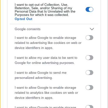
Če je VALUE 1, je vzdrževalni način trenutno
I want to opt-out of Collection, Use,
Retention, Sale, and/or Sharing of my
omogočen.
Personal Data that Is Unrelated with the
Purposes for which it was collected.
Če želite omogočiti način vzdrževanja, zaženite to:
Opted Out
UPDATE [AxDB].[dbo].[SQLSYSTEMVARIABLES]
Google consents
SET VALUE = '1'
I want to allow Google to enable storage
WHERE PARM = 'CONFIGURATIONMODE';
related to advertising like cookies on web or
device identifiers in apps.
In če ga želite ponovno onemogočiti, zaženite tole:
I want to allow my user data to be sent to
UPDATE [AxDB].[dbo].[SQLSYSTEMVARIABLES]
Google for online advertising purposes.
SET VALUE = '0'
WHERE PARM = 'CONFIGURATIONMODE';
I want to allow Google to send me
Po spremembi stanja boste običajno morali znova
personalized advertising.
zagnati spletne in paketne storitve. Včasih celo
I want to allow Google to enable storage
večkrat, preden se sprememba ujame.
related to analytics like cookies on web or
Ne bi priporočal uporabe tega pristopa v
device identifiers in apps.
produkcijskem ali kako drugače kritičnem okolju,
I want to allow Google to enable storage