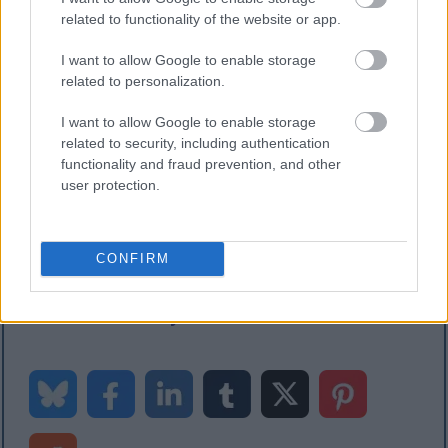
ampak za hitro dosego točke, kjer je mogoče
related to functionality of the website or app.
aktivirati finančne dimenzije na razvojnem
računalniku, deluje brezhibno :-)
I want to allow Google to enable storage
related to personalization.
Nadaljnje branje
I want to allow Google to enable storage
related to security, including authentication
Če vam je bila ta objava všeč, vam bodo morda všeč
functionality and fraud prevention, and other
tudi ti predlogi:
user protection.
Visual Studio se obesi ob zagonu med
nalaganjem nedavnih projektov
Posodobite vrednost finančne razsežnosti iz
CONFIRM
kode X++ v Dynamics 365
Dodajte način prikaza ali urejanja prek
razširitve v Dynamics 365