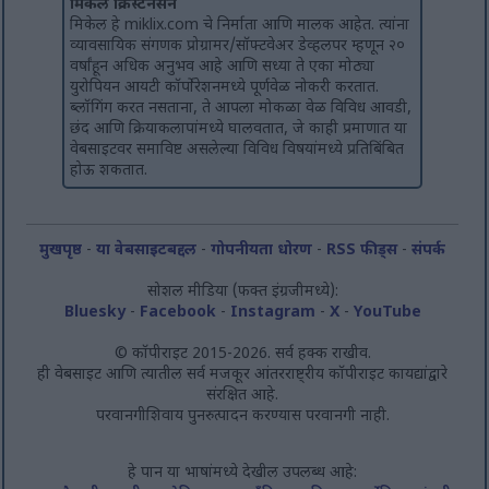
मिकेल क्रिस्टेनसेन
मिकेल हे miklix.com चे निर्माता आणि मालक आहेत. त्यांना
व्यावसायिक संगणक प्रोग्रामर/सॉफ्टवेअर डेव्हलपर म्हणून २०
वर्षांहून अधिक अनुभव आहे आणि सध्या ते एका मोठ्या
युरोपियन आयटी कॉर्पोरेशनमध्ये पूर्णवेळ नोकरी करतात.
ब्लॉगिंग करत नसताना, ते आपला मोकळा वेळ विविध आवडी,
छंद आणि क्रियाकलापांमध्ये घालवतात, जे काही प्रमाणात या
वेबसाइटवर समाविष्ट असलेल्या विविध विषयांमध्ये प्रतिबिंबित
होऊ शकतात.
मुखपृष्ठ
-
या वेबसाइटबद्दल
-
गोपनीयता धोरण
-
RSS फीड्स
-
संपर्क
सोशल मीडिया (फक्त इंग्रजीमध्ये):
Bluesky
-
Facebook
-
Instagram
-
X
-
YouTube
© कॉपीराइट 2015-2026. सर्व हक्क राखीव.
ही वेबसाइट आणि त्यातील सर्व मजकूर आंतरराष्ट्रीय कॉपीराइट कायद्यांद्वारे
संरक्षित आहे.
परवानगीशिवाय पुनरुत्पादन करण्यास परवानगी नाही.
हे पान या भाषांमध्ये देखील उपलब्ध आहे: