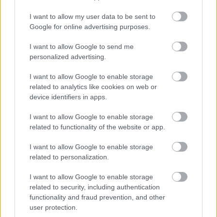
UPDATE [AxDB].[dbo].[SQLSYSTEMVARIABLES]
I want to allow my user data to be sent to
SET VALUE = '0'
Google for online advertising purposes.
WHERE PARM = 'CONFIGURATIONMODE';
I want to allow Google to send me
स्थिती बदलल्यानंतर, तुम्हाला सहसा वेब आणि बॅच सेवा पुन्हा सुरू
personalized advertising.
कराव्या लागतील. कधीकधी बदल लक्षात येण्यापूर्वी अनेक वेळा.
I want to allow Google to enable storage
मी उत्पादन किंवा इतर गंभीर वातावरणात हा दृष्टिकोन वापरण्याची
related to analytics like cookies on web or
शिफारस करणार नाही, परंतु विकास मशीनवर आर्थिक परिमाण
device identifiers in apps.
सक्रिय करता येतील अशा टप्प्यावर पोहोचण्यासाठी, ते चांगले काम
करते :-)
I want to allow Google to enable storage
related to functionality of the website or app.
पुढील वाचन
I want to allow Google to enable storage
जर तुम्हाला ही पोस्ट आवडली असेल, तर तुम्हाला हे सूचना देखील
related to personalization.
आवडतील:
I want to allow Google to enable storage
डायनॅमिक्स 365 मध्ये एक्स ++ कोडमधून फायनान्शियल
related to security, including authentication
डायमेंशन व्हॅल्यू अपडेट करा
functionality and fraud prevention, and other
अलीकडील प्रोजेक्ट्स लोड करताना व्हिज्युअल स्टुडिओ
user protection.
स्टार्टअपवर थांबतो.