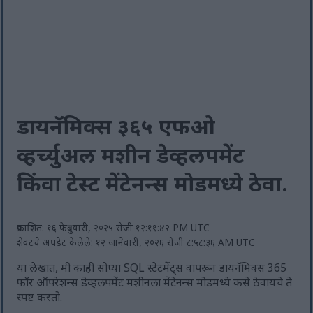
डायनॅमिक्स ३६५ एफओ
व्हर्च्युअल मशीन डेव्हलपमेंट
किंवा टेस्ट मेंटेनन्स मोडमध्ये ठेवा.
प्रकाशित: १६ फेब्रुवारी, २०२५ रोजी १२:११:४२ PM UTC
शेवटचे अपडेट केलेले: १२ जानेवारी, २०२६ रोजी ८:५८:३६ AM UTC
या लेखात, मी काही सोप्या SQL स्टेटमेंट्स वापरून डायनॅमिक्स 365
फॉर ऑपरेशन्स डेव्हलपमेंट मशीनला मेंटेनन्स मोडमध्ये कसे ठेवायचे ते
स्पष्ट करतो.