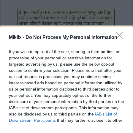
हे पान जास्तीत जास्त लोकांना उपलब्ध व्हावे म्हणून इंग्रजीतून
मशीन भाषांतरित करण्यात आले आहे. दुर्दैवाने, मशीन भाषांतर
अद्याप परिपूर्ण तंत्रज्ञान नाही, त्यामुळे चुका होऊ शकतात.
तुम्हाला हवे असल्यास, तुम्ही मूळ इंग्रजी आवृत्ती येथे पाहू
शकता:
Miklix -
Do Not Process My Personal Information
Put Dynamics 365 FO Virtual Machine Dev
If you wish to opt-out of the sale, sharing to third parties, or
or Test into Maintenance Mode
processing of your personal or sensitive information for
targeted advertising by us, please use the below opt-out
मी अलिकडेच एका प्रोजेक्टवर काम करत होतो जिथे मला काही कस्टम
section to confirm your selection. Please note that after your
आर्थिक आयाम हाताळायचे होते. चाचणी वातावरणात योग्य आयाम
opt-out request is processed you may continue seeing
अस्तित्वात असताना, माझ्या डेव्हलपमेंट सँडबॉक्समध्ये माझ्याकडे
interest-based ads based on personal information utilized by
फक्त मायक्रोसॉफ्टचा डीफॉल्ट कॉन्टोसो डेटा होता, त्यामुळे आवश्यक
us or personal information disclosed to third parties prior to
आयाम उपलब्ध नव्हते.
your opt-out. You may separately opt-out of the further
disclosure of your personal information by third parties on the
जेव्हा मी ते तयार करायला निघालो तेव्हा मला आढळले की
IAB’s list of downstream participants. This information may
डायनॅमिक्स ३६५ एफओ मध्ये तुम्ही वातावरण "देखभाल मोड" मध्ये
also be disclosed by us to third parties on the
IAB’s List of
असतानाच ते करू शकता. कागदपत्रांनुसार, तुम्ही लाईफसायकल
Downstream Participants
that may further disclose it to other
सर्व्हिसेस (एलसीएस) मधून पर्यावरणाला या मोडमध्ये ठेवू शकता,
third parties.
परंतु मला तो पर्याय उपलब्ध आढळला नाही.