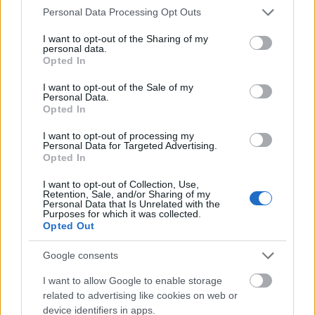
Please note that this website/app uses one or more Google
Personal Data Processing Opt Outs
काही संशोधन केल्यानंतर, मला आढळले की नॉन-क्रिटिकल
services and may gather and store information including but
डेव्हलपमेंट किंवा टेस्ट एन्व्हायर्नमेंटसाठी सर्वात जलद मार्ग म्हणजे थेट
not limited to your visit or usage behaviour. You may click to
I want to opt-out of the Sharing of my
personal data.
SQL सर्व्हरवर, विशेषतः AxDB डेटाबेसमध्ये एक साधे अपडेट करणे.
grant or deny consent to Google and its third-party tags to
Opted In
use your data for below specified purposes in below Google
प्रथम, सद्य स्थिती तपासण्यासाठी, ही क्वेरी चालवा:
consent section.
I want to opt-out of the Sale of my
Personal Data.
SELECT VALUE FROM [AxDB].[dbo].
Opted In
[SQLSYSTEMVARIABLES]
WHERE PARM = 'CONFIGURATIONMODE';
I want to opt-out of processing my
Personal Data for Targeted Advertising.
Opted In
जर VALUE 0 असेल, तर देखभाल मोड सध्या सक्षम नाही.
I want to opt-out of Collection, Use,
जर VALUE १ असेल, तर देखभाल मोड सध्या सक्षम आहे.
Retention, Sale, and/or Sharing of my
Personal Data that Is Unrelated with the
Purposes for which it was collected.
तर, देखभाल मोड सक्षम करण्यासाठी, हे चालवा:
Opted Out
UPDATE [AxDB].[dbo].[SQLSYSTEMVARIABLES]
Google consents
SET VALUE = '1'
WHERE PARM = 'CONFIGURATIONMODE';
I want to allow Google to enable storage
related to advertising like cookies on web or
आणि ते पुन्हा अक्षम करण्यासाठी, हे चालवा:
device identifiers in apps.