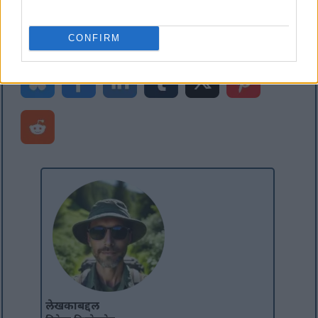
डायनॅमिक्स 365 मध्ये एक्सटेंशनद्वारे डिस्प्ले जोडा किंवा
संपादन पद्धत
CONFIRM
लेखकाबद्दल