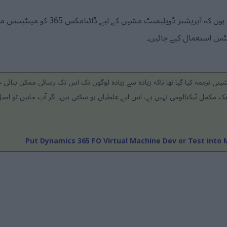
اس آرٹیکل میں، میں وضاحت کرتا ہوں کہ آپ
نٹس استعمال کیے جائیں۔
نی ترجمہ کیا گیا تھا تاکہ زیادہ سے زیادہ لوگوں تک اس تک رسائی ممکن بنائی
ک مکمل ٹیکنالوجی نہیں ہے، اس لیے غلطیاں ہو سکتی ہیں۔ اگر آپ چاہیں تو اصل 
Put Dynamics 365 FO Virtual Machine Dev or Test int