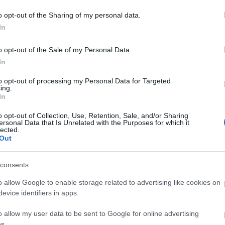
o opt-out of the Sharing of my personal data.
In
کرنے کے لیے، اس استفسار کو چلائیں:
o opt-out of the Sale of my Personal Data.
In
bo].[SQLSYSTEMVARIABLES]
IONMODE';
to opt-out of processing my Personal Data for Targeted
ing.
In
o opt-out of Collection, Use, Retention, Sale, and/or Sharing
ersonal Data that Is Unrelated with the Purposes for which it
lected.
Out
لئے، اسے چلائیں:
consents
TEMVARIABLES]
o allow Google to enable storage related to advertising like cookies on
IONMODE';
evice identifiers in apps.
، اسے چلائیں:
o allow my user data to be sent to Google for online advertising
s.