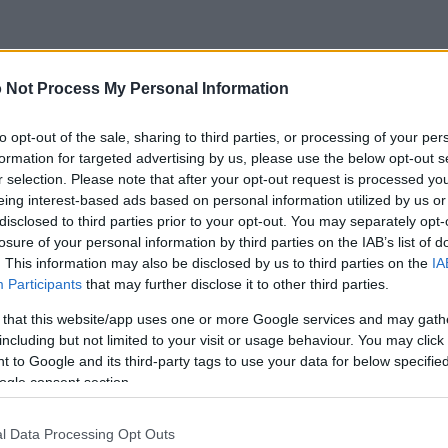
 Not Process My Personal Information
to opt-out of the sale, sharing to third parties, or processing of your per
formation for targeted advertising by us, please use the below opt-out s
r selection. Please note that after your opt-out request is processed y
کام کر رہا تھا جہاں مجھے کچھ حسب ضرورت مالی جہتوں کو سنبھال
eing interest-based ads based on personal information utilized by us or
disclosed to third parties prior to your opt-out. You may separately opt-
تھیں، میرے ڈیولپمنٹ سینڈ باکس میں میرے پاس مائیکروسافٹ کا ص
losure of your personal information by third parties on the IAB’s list of
. This information may also be disclosed by us to third parties on the
IA
ں تھیں۔
Participants
that may further disclose it to other third parties.
جب میں انہیں بنانے کے لیے نکلا تو میں نے دریافت کیا کہ  FO
 that this website/app uses one or more Google services and may gath
including but not limited to your visit or usage behaviour. You may click 
"مینٹیننس موڈ" میں ہو۔ دستاویزات کے مطابق، آپ لائف سا
 to Google and its third-party tags to use your data for below specifi
ogle consent section.
l Data Processing Opt Outs
یافت کیا کہ غیر تنقیدی دیو یا ٹیسٹ ماحول کا تیز ترین طریقہ دراص