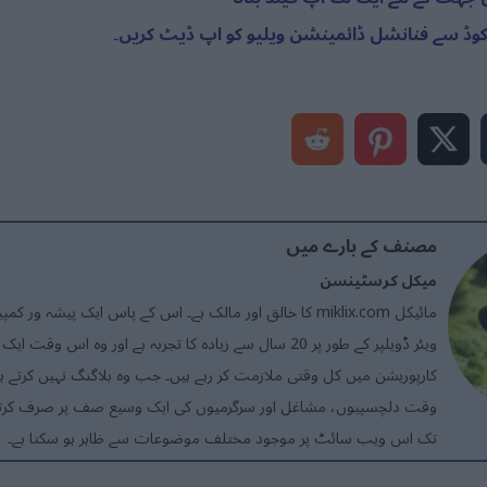
مصنف کے بارے میں
میکل کرسٹینسن
مائیکل miklix.com کا خالق اور مالک ہے۔ اس کے پاس ایک پیشہ ور
ویئر ڈویلپر کے طور پر 20 سال سے زیادہ کا تجربہ ہے اور وہ اس وق
کارپوریشن میں کل وقتی ملازمت کر رہے ہیں۔ جب وہ بلاگنگ نہیں کرتے ہیں،
وقت دلچسپیوں، مشاغل اور سرگرمیوں کی ایک وسیع صف پر صرف کرتا
تک اس ویب سائٹ پر موجود مختلف موضوعات سے ظاہر ہو سکتا ہے۔