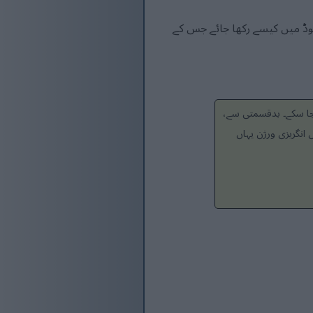
ریشنز ڈویلپمنٹ مشین کے لیے ڈائنامکس 365 کو مینٹیننس موڈ میں کیسے رکھا جائے جس کے
 جا سکے۔ بدقسمتی سے،
انگریزی ورژن یہاں