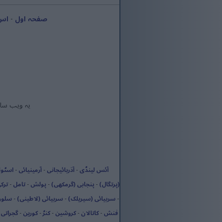
صفحہ اول
-
اس 
یہ ویب سائ
آئس لینڈی
-
آذربائیجانی
-
آرمینیائی
-
اسٹون
(پرتگال)
-
پنجابی (گرمکھی)
-
پولش
-
تامل
-
ترک
-
سربیائی (سیریلک)
-
سربیائی (لاطینی)
-
سلوو
فنش
-
کاتالان
-
کروشین
-
کنڑ
-
کورین
-
گجراتی
-