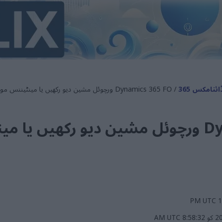
ائنامکس 365
/ Dynamics 365 FO ورچوئل مشین دیو رکھیں یا مینٹیننس موڈ میں ٹیسٹ کریں
Dynamics 365 FO ورچوئل مشین دیو رکھیں 