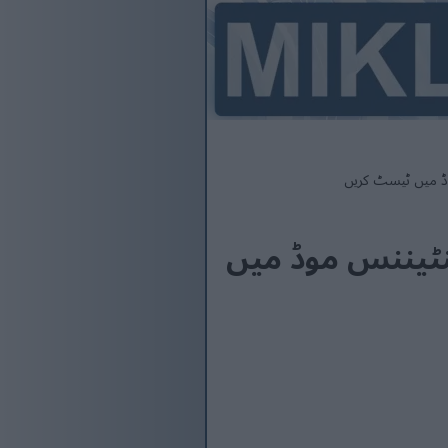
یا مینٹیننس موڈ میں