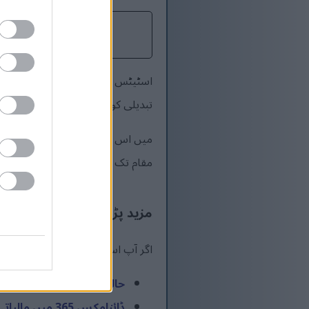
اسٹیٹس کو تبدیل کرنے کے بعد، آپ 
تبدیلی کو لے آئے کئی بار۔
میں اس نقطہ نظر کو کسی پروڈکشن
مقام تک پہنچنے کے لیے جہاں ترقیاتی
مزید پڑھنا
اگر آپ اس پوسٹ سے لطف اندوز ہوتے
حالیہ پروجیکٹس کو لوڈ کرن
ڈائنامکس 365 میں مالیاتی جہت کے لئے ایک لک اپ فیلڈ بنانا