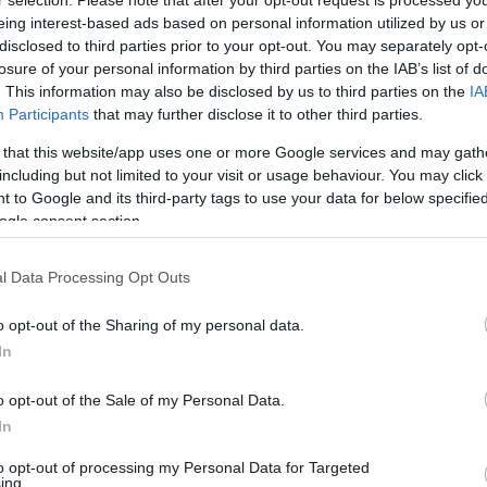
د، اما من این گزینه را در دسترس ندیدم.
r selection. Please note that after your opt-out request is processed y
eing interest-based ads based on personal information utilized by us or
disclosed to third parties prior to your opt-out. You may separately opt-
 که سریع‌ترین راه برای یک محیط توسعه یا آزمایش غیر بحرانی، انجام 
losure of your personal information by third parties on the IAB’s list of
. This information may also be disclosed by us to third parties on the
IA
Participants
that may further disclose it to other third parties.
 کوئری را اجرا کنید:
 that this website/app uses one or more Google services and may gath
including but not limited to your visit or usage behaviour. You may click 
 to Google and its third-party tags to use your data for below specifi
bo].[SQLSYSTEMVARIABLES]
ogle consent section.
IONMODE';
l Data Processing Opt Outs
o opt-out of the Sharing of my personal data.
In
 و نگهداری، دستور زیر را اجرا کنید:
o opt-out of the Sale of my Personal Data.
In
TEMVARIABLES]
to opt-out of processing my Personal Data for Targeted
IONMODE';
ing.