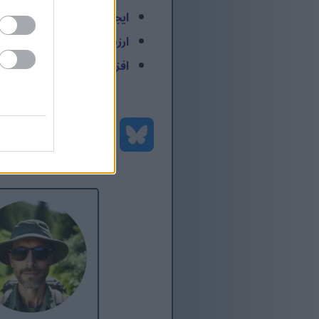
ایجاد یک فیلد جستجو برای یک بعد م
ارزش ابعاد مالی را از کد X++ در Dynamics 365 به‌روزرسانی کنید
افزودن متد نمایش یا ویرایش از طر