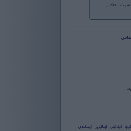
 سایت منعکس
ماس
د.
اوریا
-
اوکراینی
-
ایتالیایی
-
ایسلندی
-