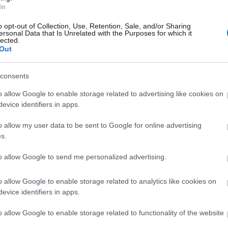
In
ستور را اجرا کنید:
o opt-out of Collection, Use, Retention, Sale, and/or Sharing
ersonal Data that Is Unrelated with the Purposes for which it
lected.
TEMVARIABLES]
Out
IONMODE';
consents
ویس‌های وب و دسته‌ای را مجدداً راه‌اندازی کنید. گاهی اوقات حتی چندی
o allow Google to enable storage related to advertising like cookies on
evice identifiers in apps.
o allow my user data to be sent to Google for online advertising
ط‌های عملیاتی یا بحرانی توصیه نمی‌کنم، اما برای رسیدن سریع به نقطه‌
s.
‌کند :-)
to allow Google to send me personalized advertising.
o allow Google to enable storage related to analytics like cookies on
evice identifiers in apps.
ست این پیشنهادات را نیز بپسندید:
o allow Google to enable storage related to functionality of the website