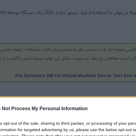
گلیسی ترجمه شد تا در دسترس هر چه بیشتر مردم باشد. متأسفانه، ترجمه ماشینی
کن است خطاهایی رخ دهد. در صورت تمایل می توانید نسخه اصلی انگلیسی را در 
Put Dynamics 365 FO Virtual Machine Dev or Test int
م که نیاز به مدیریت برخی از ابعاد مالی سفارشی داشتم. در حالی که ا
 Not Process My Personal Information
 بنابراین ابعاد مورد نیاز در دسترس نبودند.
to opt-out of the sale, sharing to third parties, or processing of your per
وقتی شروع به ایجاد آنها کردم، متوجه شدم که در Dynamics 365 FO فقط 
formation for targeted advertising by us, please use the below opt-out s