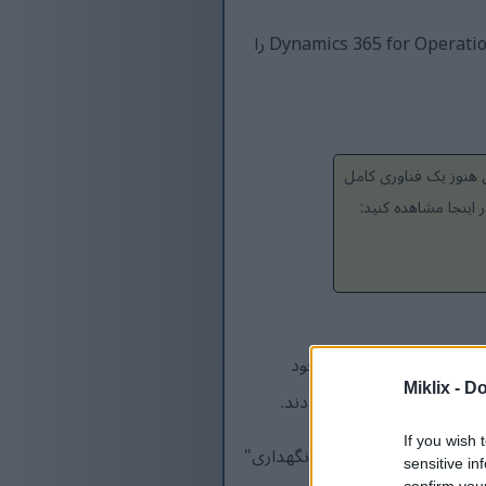
در این مقاله، توضیح می‌دهم که چگونه می‌توان با استفاده از چند دستور ساده SQL، یک دستگاه توسعه Dynamics 365 for Operations را
 هنوز یک فناوری کامل
اینجا مشاهده کنید:
بعاد صحیح در محیط تست وجود
Miklix -
Do
If you wish 
زمانی می‌توانید این کار را انجام دهید که محیط در "حالت نگهداری"
sensitive in