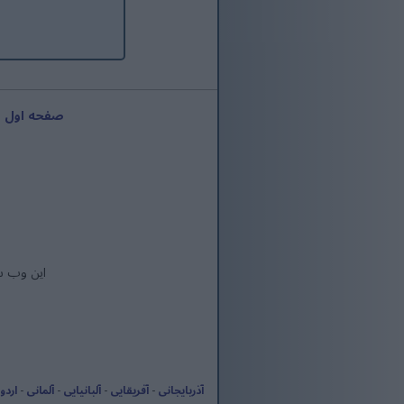
صفحه اول
-
این وب س
آذربایجانی
-
آفریقایی
-
آلبانیایی
-
آلمانی
-
اردو