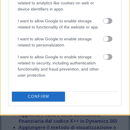
related to analytics like cookies on web or
Dopo aver modificato lo stato, di solito è necessario
device identifiers in apps.
riavviare i servizi web e batch. A volte anche più
volte prima che la modifica venga rilevata.
I want to allow Google to enable storage
related to functionality of the website or app.
Non consiglierei di utilizzare questo approccio in un
ambiente di produzione o comunque critico, ma per
I want to allow Google to enable storage
arrivare rapidamente a un punto in cui le
related to personalization.
dimensioni finanziarie possono essere attivate su
una macchina di sviluppo, funziona bene :-)
I want to allow Google to enable storage
related to security, including authentication
functionality and fraud prevention, and other
Ulteriori letture
user protection.
Se ti è piaciuto questo post, potrebbero piacerti
anche questi suggerimenti:
CONFIRM
Visual Studio si blocca all'avvio durante il
caricamento dei progetti recenti
Aggiorna il valore della dimensione
finanziaria dal codice X++ in Dynamics 365
Aggiungere il metodo di visualizzazione o