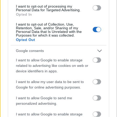
SELECT VALUE FROM [AxDB].[dbo].
[SQLSYSTEMVARIABLES]
I want to opt-out of processing my
WHERE PARM = 'CONFIGURATIONMODE';
Personal Data for Targeted Advertising.
Opted In
Se VALUE è 0, la modalità di manutenzione non è
I want to opt-out of Collection, Use,
attualmente abilitata.
Retention, Sale, and/or Sharing of my
Personal Data that Is Unrelated with the
Purposes for which it was collected.
Se VALUE è 1, la modalità di manutenzione è
Opted Out
attualmente abilitata.
Google consents
Quindi, per abilitare la modalità di manutenzione,
esegui questo:
I want to allow Google to enable storage
related to advertising like cookies on web or
UPDATE [AxDB].[dbo].[SQLSYSTEMVARIABLES]
device identifiers in apps.
SET VALUE = '1'
WHERE PARM = 'CONFIGURATIONMODE';
I want to allow my user data to be sent to
Google for online advertising purposes.
Per disattivarlo di nuovo, esegui questo:
I want to allow Google to send me
UPDATE [AxDB].[dbo].[SQLSYSTEMVARIABLES]
personalized advertising.
SET VALUE = '0'
WHERE PARM = 'CONFIGURATIONMODE';
I want to allow Google to enable storage