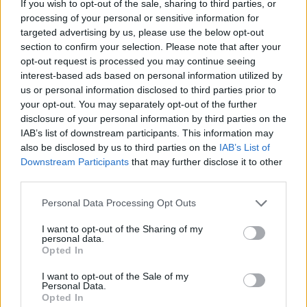
corrette esistessero nell'ambiente di test, nella mia
If you wish to opt-out of the sale, sharing to third parties, or
sandbox di sviluppo avevo solo i dati Contoso
processing of your personal or sensitive information for
targeted advertising by us, please use the below opt-out
predefiniti di Microsoft, quindi le dimensioni
section to confirm your selection. Please note that after your
necessarie non erano disponibili.
opt-out request is processed you may continue seeing
Quando ho iniziato a crearli, ho scoperto che in
interest-based ads based on personal information utilized by
Dynamics 365 FO è possibile farlo solo quando
us or personal information disclosed to third parties prior to
l'ambiente è in "modalità manutenzione". Secondo
your opt-out. You may separately opt-out of the further
disclosure of your personal information by third parties on the
la documentazione, è possibile impostare
IAB’s list of downstream participants. This information may
l'ambiente in questa modalità da Lifecycle Services
also be disclosed by us to third parties on the
IAB’s List of
(LCS), ma non ho trovato questa opzione disponibile.
Downstream Participants
that may further disclose it to other
Dopo aver effettuato alcune ricerche, ho scoperto
third parties.
che il modo più rapido per un ambiente di sviluppo
Please note that this website/app uses one or more Google
Personal Data Processing Opt Outs
o di test non critico è in realtà quello di eseguire un
services and may gather and store information including but
semplice aggiornamento direttamente sul server
not limited to your visit or usage behaviour. You may click to
I want to opt-out of the Sharing of my
SQL, in particolare nel database AxDB.
personal data.
grant or deny consent to Google and its third-party tags to
Opted In
use your data for below specified purposes in below Google
Per prima cosa, per verificare lo stato attuale,
consent section.
I want to opt-out of the Sale of my
esegui questa query:
Personal Data.
Opted In