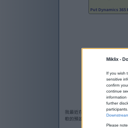
Put Dynamics 365 
Miklix -
Do
If you wish 
sensitive in
confirm you
continue se
information 
further disc
participants
我最近在做一個項目，需要處
Downstream 
軟的預設 Contoso 數據，
Please note