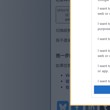
I want t
UPDATE [AxDB].[dbo].[SQLSY
web or d
SET VALUE = '0'
WHERE PARM = 'CONFIGURA
I want t
purpose
切換狀態後，通常需要重新啟動
I want 
我不建議在生產環境或其他關鍵
I want t
進一步閱讀
web or d
如果您喜歡這篇文章，您可能
I want t
or app.
Visual Studio 
從 Dynamics 365 中
I want t
在 Dynamics 365 
I want t
authenti