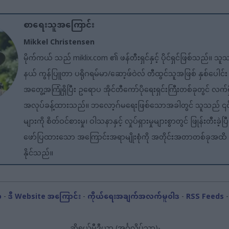
စာရေးသူအကြောင်း
Mikkel Christensen
မိုက်ကယ် သည် miklix.com ၏ ဖန်တီးရှင်နှင့် ပိုင်ရှင်ဖြစ်သည်။ သူ
နယ် ကွန်ပြူတာ ပရိုဂရမ်မာ/ဆော့ဖ်ဝဲလ် တီထွင်သူအဖြစ် နှစ်ပေါင်း
အတွေ့အကြုံရှိပြီး ဥရောပ အိုင်တီကော်ပိုရေးရှင်းကြီးတစ်ခုတွင် လက်ရ
အလုပ်ခန့်ထားသည်။ ဘလော့ဂ်မရေးဖြစ်သောအခါတွင် သူသည် ၎င
များကို စိတ်ဝင်စားမှု၊ ဝါသနာနှင့် လှုပ်ရှားမှုများစွာတွင် ဖြုန်းတီးခဲ
ဖော်ပြထားသော အကြောင်းအရာမျိုးစုံကို အတိုင်းအတာတစ်ခုအထ
နိုင်သည်။
ာ
-
ဒီ Website အကြောင်း
-
ကိုယ်ရေးအချက်အလက်မူဝါဒ
-
RSS Feeds
ဆိုရှယ်မီဒီယာ (အင်္ဂလိပ်သာ)-