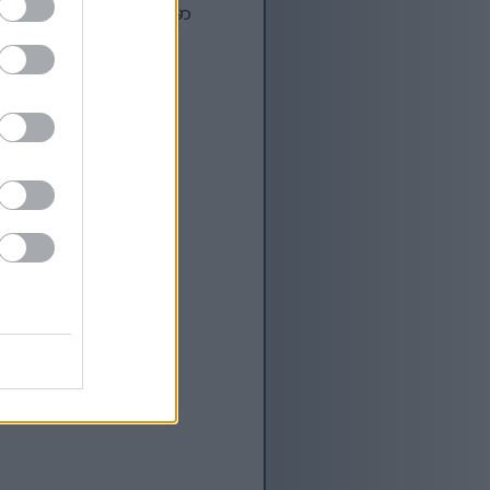
ဖွံ့ဖြိုးတိုးတက်ရေးစက်မှာ
်ပြေပါတယ် :-)
ထည့်ပါ။