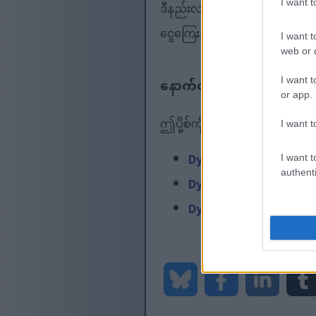
I want 
ဒီနည်းလမ်းကို ထုတ်လုပ်မှု ဒါမှမ
ငွေကြေးဆိုင်ရာ ရှုထောင့်တွေကိ
I want t
web or d
နောက်ထပ်စာဖတ်ခြင်း။
I want t
or app.
ဤပို့စ်ကို သင်နှစ်သက်ပါက၊ ဤအ
I want t
Dynamics 365 တွင် Fina
I want t
authenti
Dynamics 365 ရှိ X++ ကု
Dynamics 365 တွင် တိုးခ