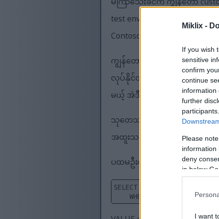
မကြာသေးခင်က ကျွန်တော် custom 
test environment မှာ မှန်ကန်တဲ
Miklix -
Do
Contoso data ပဲ ရှိတာကြောင့် လိ
If you wish 
ကျွန်တော် သူတို့ကို ဖန်တီးဖို့
sensitive in
confirm you
လုပ်နိုင်တာကို တွေ့ရှိခဲ့ပါတယ
continue se
information 
မယ့် အဲဒီ option ကို ရှာမတွေ့ခဲ့ပ
further disc
participants
သုတေသနအချို့ပြုလုပ်ပြီးနောက်
Downstream 
အထူးသဖြင့် AxDB database တွင် တ
Please note
information 
ပထမဦးစွာ၊ လက်ရှိအခြေအနေကို
deny consent
in below Go
SELECT VALUE FROM [AxDB].[
Persona
WHERE PARM = 'CONFIGURA
I want t