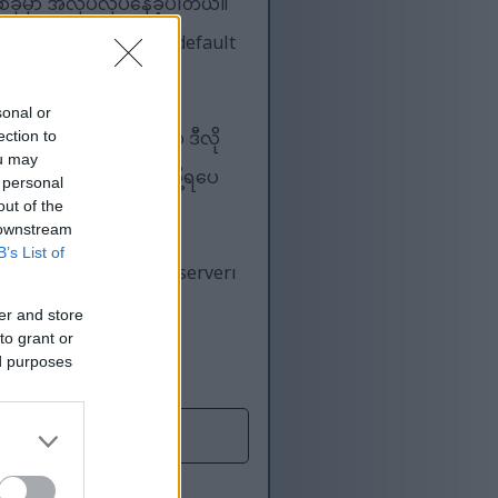
စ်ခုမှာ အလုပ်လုပ်နေခဲ့ပါတယ်။
ox မှာတော့ Microsoft က default
sonal or
ce mode" မှာ ရှိနေမှသာ ဒီလို
ection to
ou may
 ကို ဒီ mode ထဲ ထည့်လို့ရပေ
 personal
out of the
 downstream
B’s List of
်ဆုံးနည်းလမ်းမှာ SQL server၊
ွေ့ရှိခဲ့သည်။
er and store
to grant or
ed purposes