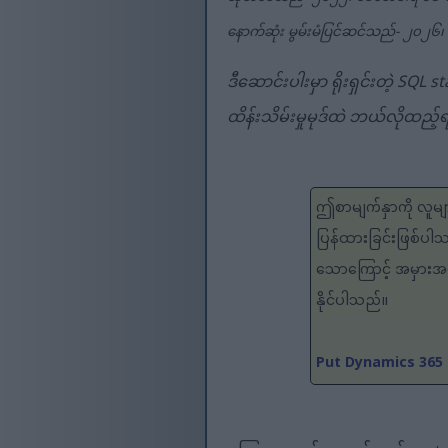
နောက်ဆုံး မွမ်းမံပြင်ဆင်သည်- ၂၀၂၆
ဒီဆောင်းပါးမှာ ရိုးရှင်းတဲ့ SQL
ထိန်းသိမ်းမှုမုဒ်ထဲ ဘယ်လိုထည့
ဤစာမျက်နှာကို လူမျာ
ပြန်ထားခြင်းဖြစ်ပါ
သောကြောင့် အမှားအယွ
နိုင်ပါသည်။
Put Dynamics 365 