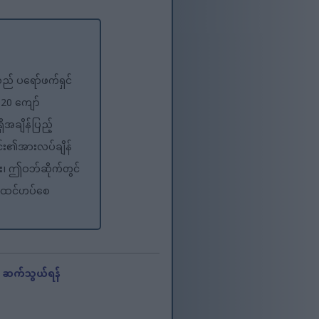
သည် ပရော်ဖက်ရှင်
 20 ကျော်
ှိအချိန်ပြည့်
်း၏အားလပ်ချိန်
့ပြီး၊ ဤဝဘ်ဆိုက်တွင်
ိ ထင်ဟပ်စေ
-
ဆက်သွယ်ရန်