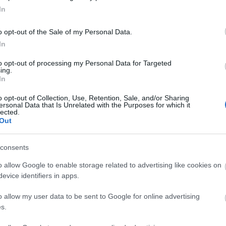
ိန်းသိမ်းမှုမုဒ်ကို လောလောဆယ်ဖွင့်မထားပါ။
In
ြင်ထိန်းသိမ်းမှုမုဒ်ကို ဖွင့်ထားပါတယ်။
o opt-out of the Sale of my Personal Data.
In
ု enable လုပ်ဖို့ အောက်ပါအတိုင်း run ပါ။
to opt-out of processing my Personal Data for Targeted
ing.
STEMVARIABLES]
In
TIONMODE';
o opt-out of Collection, Use, Retention, Sale, and/or Sharing
ersonal Data that Is Unrelated with the Purposes for which it
lected.
ုပ်ပါ-
Out
STEMVARIABLES]
consents
TIONMODE';
o allow Google to enable storage related to advertising like cookies on
evice identifiers in apps.
်၊ သင်သည် ဝဘ်နှင့် အသုတ်ဝန်ဆောင်မှုများကို ပြန်လည်စတင်ရန် 
o allow my user data to be sent to Google for online advertising
အကြိမ်ပေါင်းများစွာပင် ပြန်လည်စတင်ရန် လိုအပ်ပါသည်။
s.