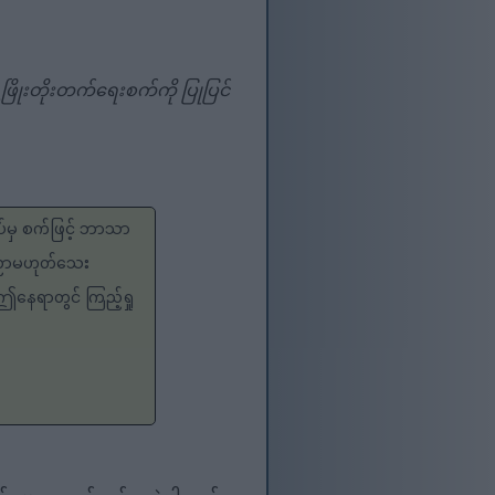
့ဖြိုးတိုးတက်ရေးစက်ကို ပြုပြင်
ပ်မှ စက်ဖြင့် ဘာသာ
းပညာမဟုတ်သေး
 ဤနေရာတွင် ကြည့်ရှု