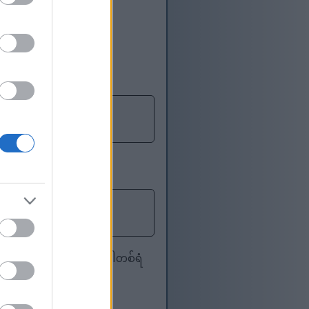
လိုအပ်လေ့ရှိသည်။ တစ်ခါတစ်ရံ