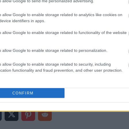
to allow Google to send me personalized advertising.
ဟုတ် အရေးကြီးတဲ့ပတ်ဝန်းကျင်မှာ မသုံးဖို့ အကြံပြုပါတယ်၊ ဒါပေမယ့် 
ု အသက်သွင်းနိုင်တဲ့အခြေအနေကို မြန်မြန်ရောက်ဖို့အတွက်တော့ အဆင
o allow Google to enable storage related to analytics like cookies on
evice identifiers in apps.
o allow Google to enable storage related to functionality of the website
ကြံပြုချက်များကို သင်လည်း နှစ်သက်နိုင်ပါသည်-
o allow Google to enable storage related to personalization.
ncial Dimension အတွက် Lookup Field တစ်ခု ဖန်တီးခြင်း။
o allow Google to enable storage related to security, including
cation functionality and fraud prevention, and other user protection.
ဒ်မှ Financial Dimension Value ကို အပ်ဒိတ်လုပ်ပါ။
ျဲ့မှုမှတစ်ဆင့် ပြသခြင်း သို့မဟုတ် တည်းဖြတ်ခြင်းနည်းလမ်းကို 
CONFIRM