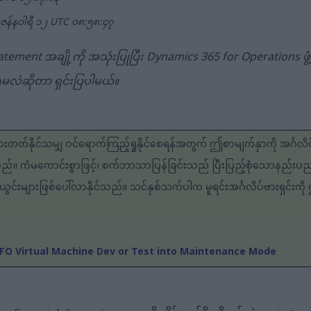
၊ ဇန်နဝါရီ ၁၂ UTC ၀၈:၅၈:၄၇
 statement အချို့ကို အသုံးပြုပြီး Dynamics 365 for Operations ဖွံ
်ရမလဲဆိုတာ ရှင်းပြပါမယ်။
းတတ်နိုင်သမျှ ဝင်ရောက်ကြည့်ရှုနိုင်စေရန်အတွက် ဤစာမျက်နှာကို အင်္ဂလိ
သည်။ ကံမကောင်းစွာဖြင့်၊ စက်ဘာသာပြန်ခြင်းသည် ပြီးပြည့်စုံသောနည်
င်းများဖြစ်ပေါ်လာနိုင်သည်။ သင်နှစ်သက်ပါက မူရင်းအင်္ဂလိပ်ဗားရှင်းကို
FO Virtual Machine Dev or Test into Maintenance Mode