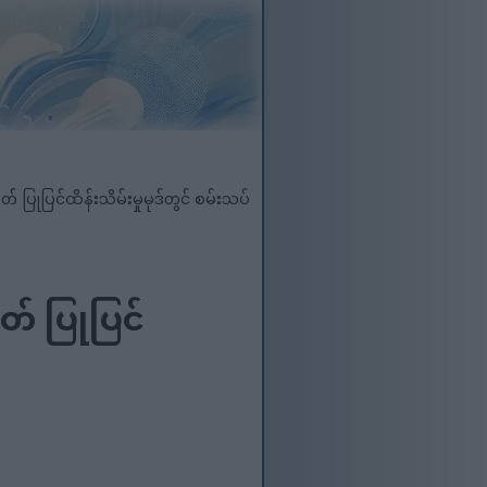
 ပြုပြင်ထိန်းသိမ်းမှုမုဒ်တွင် စမ်းသပ်
် ပြုပြင်