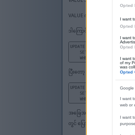
VALUE သည် 0 ဖြစ်ပါက၊ ပြုပြင်ထ
Opted 
VALUE က 1 ဆိုရင်၊ လက်ရှိမှာ ပြုပ
I want t
Opted 
ဒါကြောင့် maintenance mode ကိ
I want 
Advertis
UPDATE [AxDB].[dbo].[SQLSY
Opted 
SET VALUE = '1'
WHERE PARM = 'CONFIGURA
I want t
of my P
was col
ပြီးတော့ ပြန်ပိတ်ဖို့အတွက် ဒီလိုလ
Opted 
UPDATE [AxDB].[dbo].[SQLSY
Google 
SET VALUE = '0'
WHERE PARM = 'CONFIGURA
I want t
web or d
အခြေအနေကို ပြောင်းလဲပြီးနောက
I want t
တွင် ပြောင်းလဲမှုကို မစတင်မီ 
purpose