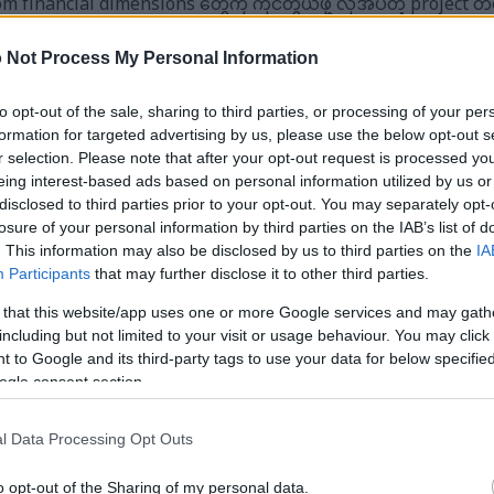
financial dimensions တွေကို ကိုင်တွယ်ဖို့ လိုအပ်တဲ့ project တ
့ dimensions တွေ ရှိခဲ့ပေမယ့် ကျွန်တော့်ရဲ့ development sandb
 Not Process My Personal Information
ုအပ်တဲ့ dimensions တွေကို မရနိုင်ခဲ့ပါဘူး။
to opt-out of the sale, sharing to third parties, or processing of your per
 စတင်လိုက်တဲ့အခါ Dynamics 365 FO မှာ environment က "maintenan
formation for targeted advertising by us, please use the below opt-out s
r selection. Please note that after your opt-out request is processed y
်။ စာရွက်စာတမ်းတွေအရ Lifecycle Services (LCS) ကနေ environment
eing interest-based ads based on personal information utilized by us or
disclosed to third parties prior to your opt-out. You may separately opt-
ါဘူး။
losure of your personal information by third parties on the IAB’s list of
. This information may also be disclosed by us to third parties on the
IA
၊ အရေးမကြီးသော dev သို့မဟုတ် test environment အတွက် အမြန
Participants
that may further disclose it to other third parties.
ိုက်ရိုက်ရိုးရှင်းသော update တစ်ခုပြုလုပ်ရန်ဖြစ်ကြောင်း ကျွန်ုပ်တ
 that this website/app uses one or more Google services and may gath
including but not limited to your visit or usage behaviour. You may click 
စစ်ဆေးရန်၊ ဤ query ကိုလုပ်ဆောင်ပါ။
 to Google and its third-party tags to use your data for below specifi
ogle consent section.
dbo].[SQLSYSTEMVARIABLES]
l Data Processing Opt Outs
TIONMODE';
o opt-out of the Sharing of my personal data.