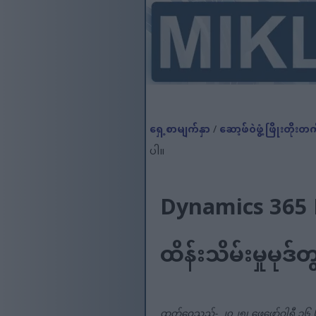
ရှေ့စာမျက်နှာ
/
ဆော့ဖ်ဝဲဖွံ့ဖြိုးတိုးတ
ပါ။
Dynamics 365 F
ထိန်းသိမ်းမှုမုဒ်
ထုတ်ဝေသည်- ၂၀၂၅၊ ဖေဖော်ဝါရီ ၁၆