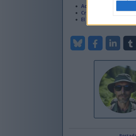
authenti
Actualitzeu el valor d
Creació d'un camp de 
El Visual Studio es blo
Portad