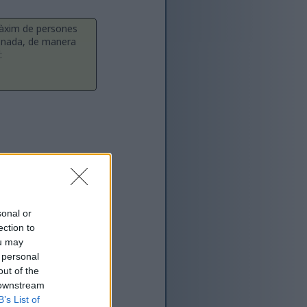
 màxim de persones
ionada, de manera
:
sonal or
ection to
ou may
 personal
out of the
 downstream
B’s List of