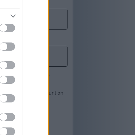
es, fins i tot diverses
ibar ràpidament a un punt on
na bé :-)