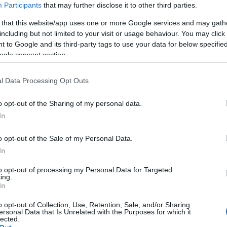
Participants
that may further disclose it to other third parties.
 en un projecte on necessitava gestionar algunes dimensio
es dimensions correctes existien a l'entorn de prova, al me
 that this website/app uses one or more Google services and may gath
terminades de Contoso de Microsoft, de manera que les dim
including but not limited to your visit or usage behaviour. You may click 
 to Google and its third-party tags to use your data for below specifi
ogle consent section.
los, vaig descobrir que al Dynamics 365 FO només es pot fe
s la documentació, es pot posar l'entorn en aquest mode des
l Data Processing Opt Outs
pció disponible.
o opt-out of the Sharing of my personal data.
ecerca, vaig descobrir que la manera més ràpida per a un 
In
mple actualització directament al servidor SQL, concretament
 actual, executeu aquesta consulta:
o opt-out of the Sale of my Personal Data.
In
dbo].[SQLSYSTEMVARIABLES]
TIONMODE';
to opt-out of processing my Personal Data for Targeted
ing.
In
nteniment no està habilitat actualment.
o opt-out of Collection, Use, Retention, Sale, and/or Sharing
nteniment està activat actualment.
ersonal Data that Is Unrelated with the Purposes for which it
lected.