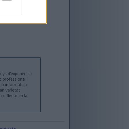
anys d'experiència
professional i
ió informàtica
an varietat
 reflectir en la
ontacte