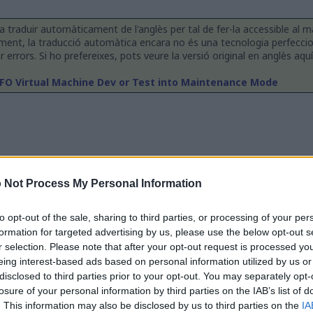
a traduir automàticament de l'anglès per tal de fer-la accessible al
ment, la traducció automàtica encara no és una tecnologia perfecc
errors. Si ho prefereixes, pots veure la versió original en anglès aquí
FO Virtual Machine Dev or Test into Maintenance Mode
 Not Process My Personal Information
to opt-out of the sale, sharing to third parties, or processing of your per
formation for targeted advertising by us, please use the below opt-out s
r selection. Please note that after your opt-out request is processed y
eing interest-based ads based on personal information utilized by us or
disclosed to third parties prior to your opt-out. You may separately opt-
losure of your personal information by third parties on the IAB’s list of
. This information may also be disclosed by us to third parties on the
IA