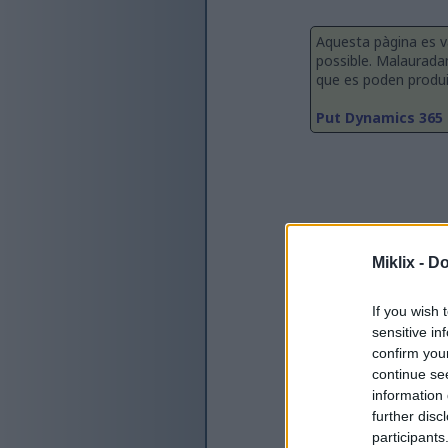
Aquesta pàgina es v
possible. Malaurada
que es poden produir 
Put Dynamics 365 
Miklix -
Do
If you wish 
sensitive in
confirm you
continue se
information 
further disc
participants