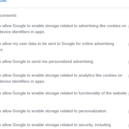
mode de manteniment, executeu això:
Out
STEMVARIABLES]
consents
TIONMODE';
o allow Google to enable storage related to advertising like cookies on
evice identifiers in apps.
cuteu això:
o allow my user data to be sent to Google for online advertising
STEMVARIABLES]
s.
TIONMODE';
to allow Google to send me personalized advertising.
rmalment caldrà reiniciar els serveis web i per lots. De vegad
o allow Google to enable storage related to analytics like cookies on
canvi.
evice identifiers in apps.
est mètode en un entorn de producció o crític, però per arr
o allow Google to enable storage related to functionality of the website
ions financeres en una màquina de desenvolupament, funcio
o allow Google to enable storage related to personalization.
icació, també et poden agradar aquests suggeriments:
o allow Google to enable storage related to security, including