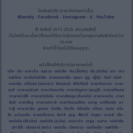
โซเชียลมีเดีย (ภาษาอังกฤษเท่านั้น):
Bluesky
-
Facebook
-
Instagram
-
X
-
YouTube
© ลิขสิทธิ์ 2015-2026. สงวนลิขสิทธิ์.
เว็บไซต์นี้และเนื้อหาทั้งหมดได้รับการคุ้มครองโดยกฎหมายลิขสิทธิ์ระหว่าง
ประเทศ
ห้ามทำซ้ำโดยไม่ได้รับอนุญาต
หน้านี้ยังมีให้บริการในภาษาเหล่านี้:
กรีก
-
ขัด
-
คาตาลัน
-
คุชราต
-
จอร์เจีย
-
จีน (ดั้งเดิม)
-
จีน (ตัวย่อ)
-
ชวา
-
ชาว
มองโกล
-
ชาวอินโดนีเซีย
-
ชาวแอลเบเนีย
-
ซุนดา
-
ซูลู
-
ญี่ปุ่น
-
ดัตช์
-
ทมิฬ
-
บอสเนีย
-
ฝรั่งเศส (แคนาดา)
-
ฟินแลนด์
-
ฟิลิปปินส์
-
ภาษากันนาดา
-
ภาษา
ตุรกี
-
ภาษานอร์เวย์
-
ภาษาบัลแกเรีย
-
ภาษาปัญจาบ (คุรมุขี)
-
ภาษาฝรั่งเศส
-
ภาษาสวาฮีลี
-
ภาษาสโลวีเนีย
-
ภาษาอังกฤษ (ต้นฉบับ)
-
ภาษาอาหรับ
-
ภาษา
ฮินดี
-
ภาษาฮีบรู
-
ภาษาเบงกาลี
-
ภาษาโครเอเชียน
-
มลายู
-
มาซิโดเนีย
-
มา
ราฐี
-
มาลายาลัม
-
ยูเครน
-
รัสเซีย
-
ลัตเวีย
-
ลิทัวเนีย
-
สวีเดน
-
สเปน
-
สโล
วัก
-
อาร์เมเนีย
-
อาเซอร์ไบจาน
-
อิตาลี
-
อูรดู
-
ฮังการี
-
ฮาอูซา
-
เกาหลี
-
เช็ก
-
เซอร์เบีย (ซีริลลิก)
-
เซอร์เบีย (ละติน)
-
เดนมาร์ก
-
เตลูกู
-
เนปาล
-
เปอร์เซีย
(ฟาร์ซี)
-
เมียนมาร์ (พม่า)
-
เยอรมัน
-
เวียดนาม
-
เอสโตเนีย
-
แอฟริกัน
-