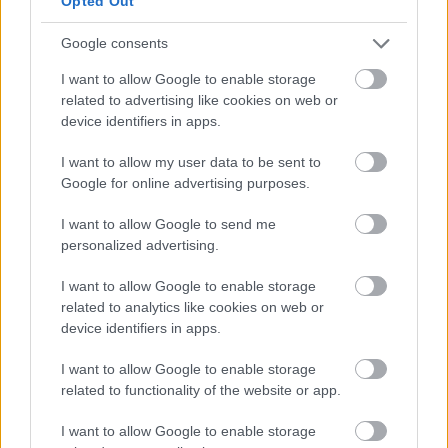
Opted Out
หากต้องการเปิดใช้งานโหมดบำรุงรักษา ให้รันคำสั่งนี้:
Google consents
UPDATE [AxDB].[dbo].[SQLSYSTEMVARIABLES]
I want to allow Google to enable storage
SET VALUE = '1'
WHERE PARM = 'CONFIGURATIONMODE';
related to advertising like cookies on web or
device identifiers in apps.
และหากต้องการปิดใช้งานอีกครั้ง ให้รันคำสั่งนี้:
I want to allow my user data to be sent to
Google for online advertising purposes.
UPDATE [AxDB].[dbo].[SQLSYSTEMVARIABLES]
SET VALUE = '0'
I want to allow Google to send me
WHERE PARM = 'CONFIGURATIONMODE';
personalized advertising.
หลังจากเปลี่ยนสถานะแล้ว โดยปกติคุณจะต้องรีสตาร์ทบริการเว็บ
I want to allow Google to enable storage
และบริการแบตช์ บางครั้งอาจต้องรีสตาร์ทหลายครั้งก่อนที่ระบบ
related to analytics like cookies on web or
จะรับรู้การเปลี่ยนแปลง
device identifiers in apps.
ฉันไม่แนะนำให้ใช้วิธีนี้ในสภาพแวดล้อมการใช้งานจริงหรือสภาพ
I want to allow Google to enable storage
แวดล้อมที่สำคัญอื่นๆ แต่หากต้องการเปิดใช้งานมิติทางการเงิน
related to functionality of the website or app.
บนเครื่องพัฒนาซอฟต์แวร์อย่างรวดเร็ว วิธีนี้ก็ใช้ได้ดี :-)
I want to allow Google to enable storage