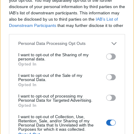
your opt-out. You may separately opt-out of the further
เมื่อผมเริ่มลงมือสร้างฟังก์ชันเหล่านั้น ผมพบว่าใน Dynamics
disclosure of your personal information by third parties on the
365 FO คุณสามารถทำได้เฉพาะเมื่อสภาพแวดล้อมอยู่ใน "โหมด
IAB’s list of downstream participants. This information may
บำรุงรักษา" เท่านั้น ตามเอกสารระบุว่า คุณสามารถเปลี่ยนสภาพ
also be disclosed by us to third parties on the
IAB’s List of
แวดล้อมให้อยู่ในโหมดนี้ได้จาก Lifecycle Services (LCS) แต่
Downstream Participants
that may further disclose it to other
third parties.
ผมไม่พบตัวเลือกนั้นให้ใช้งาน
Please note that this website/app uses one or more Google
Personal Data Processing Opt Outs
หลังจากค้นคว้าข้อมูลแล้ว ผมพบว่าวิธีที่เร็วที่สุดสำหรับสภาพ
services and may gather and store information including but
แวดล้อมการพัฒนาหรือทดสอบที่ไม่สำคัญมากนัก คือการอัปเดต
not limited to your visit or usage behaviour. You may click to
I want to opt-out of the Sharing of my
ข้อมูลโดยตรงบนเซิร์ฟเวอร์ SQL โดยเฉพาะในฐานข้อมูล AxDB
personal data.
grant or deny consent to Google and its third-party tags to
Opted In
use your data for below specified purposes in below Google
ขั้นแรก เพื่อตรวจสอบสถานะปัจจุบัน ให้เรียกใช้คำสั่งนี้:
consent section.
I want to opt-out of the Sale of my
Personal Data.
SELECT VALUE FROM [AxDB].[dbo].
Opted In
[SQLSYSTEMVARIABLES]
WHERE PARM = 'CONFIGURATIONMODE';
I want to opt-out of processing my
Personal Data for Targeted Advertising.
Opted In
หากค่า VALUE เป็น 0 แสดงว่าโหมดบำรุงรักษายังไม่ได้เปิดใช้
งานในขณะนี้
I want to opt-out of Collection, Use,
Retention, Sale, and/or Sharing of my
Personal Data that Is Unrelated with the
ถ้าค่า VALUE เป็น 1 แสดงว่าโหมดบำรุงรักษาถูกเปิดใช้งานอยู่
Purposes for which it was collected.