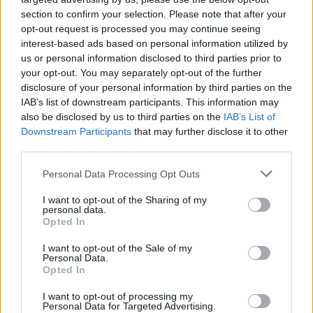
կատարեք հետևյալ հարցումը.
section to confirm your selection. Please note that after your
opt-out request is processed you may continue seeing
SELECT VALUE FROM [AxDB].[dbo].
interest-based ads based on personal information utilized by
[SQLSYSTEMVARIABLES]
us or personal information disclosed to third parties prior to
WHERE PARM = 'CONFIGURATIONMODE';
your opt-out. You may separately opt-out of the further
disclosure of your personal information by third parties on the
Եթե VALUE-ը 0 է, սպասարկման ռեժիմը
IAB’s list of downstream participants. This information may
ներկայումս միացված չէ։
also be disclosed by us to third parties on the
IAB’s List of
Downstream Participants
that may further disclose it to other
Եթե VALUE-ը 1 է, սպասարկման ռեժիմը
third parties.
ներկայումս միացված է։
Please note that this website/app uses one or more Google
Personal Data Processing Opt Outs
Այսպիսով, սպասարկման ռեժիմը միացնելու
services and may gather and store information including but
համար կատարեք հետևյալը.
not limited to your visit or usage behaviour. You may click to
I want to opt-out of the Sharing of my
personal data.
grant or deny consent to Google and its third-party tags to
Opted In
UPDATE [AxDB].[dbo].[SQLSYSTEMVARIABLES]
use your data for below specified purposes in below Google
SET VALUE = '1'
consent section.
I want to opt-out of the Sale of my
WHERE PARM = 'CONFIGURATIONMODE';
Personal Data.
Opted In
Եվ այն կրկին անջատելու համար կատարեք
հետևյալը.
I want to opt-out of processing my
Personal Data for Targeted Advertising.