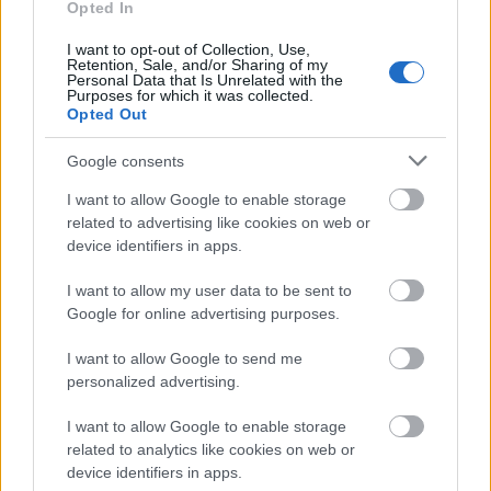
Opted In
UPDATE [AxDB].[dbo].[SQLSYSTEMVARIABLES]
SET VALUE = '0'
I want to opt-out of Collection, Use,
WHERE PARM = 'CONFIGURATIONMODE';
Retention, Sale, and/or Sharing of my
Personal Data that Is Unrelated with the
Purposes for which it was collected.
Կարգավիճակը փոխելուց հետո, սովորաբար,
Opted Out
անհրաժեշտ կլինի վերագործարկել վեբ և
խմբային ծառայությունները: Երբեմն նույնիսկ մի
Google consents
քանի անգամ, մինչև որ դրանք նկատեն
I want to allow Google to enable storage
փոփոխությունը:
related to advertising like cookies on web or
Ես չէի խորհուրդ տա օգտագործել այս մոտեցումը
device identifiers in apps.
արտադրական կամ այլ կարևոր միջավայրում,
I want to allow my user data to be sent to
բայց արագորեն այն կետին հասնելու համար,
Google for online advertising purposes.
որտեղ ֆինանսական չափումները կարող են
ակտիվացվել մշակման մեքենայի վրա, այն լավ է
I want to allow Google to send me
աշխատում :-)
personalized advertising.
I want to allow Google to enable storage
Լրացուցիչ ընթերցանություն
related to analytics like cookies on web or
device identifiers in apps.
Եթե ​​ձեզ դուր եկավ այս գրառումը, ձեզ կարող են