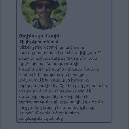
Հեղինակի մասին
Միկել Քրիստենսեն
Mikkel-ը miklix.com-ի ստեղծողն ու
սեփականատերն է: Նա ունի ավելի քան 20
տարվա աշխատանքային փորձ՝ որպես
պրոֆեսիոնալ համակարգչային
ծրագրավորող/ծրագրային ապահովման
մշակող և ներկայումս լրիվ դրույքով
աշխատում է եվրոպական խոշոր ՏՏ
կորպորացիայի մեջ: Երբ նա բլոգ չի գրում, նա
իր ազատ ժամանակն անցկացնում է
հետաքրքրությունների, հոբբիների և
գործունեության լայն շրջանակի վրա, որոնք
որոշ չափով կարող են արտացոլվել այս
կայքում ընդգրկված թեմաների
բազմազանության մեջ: