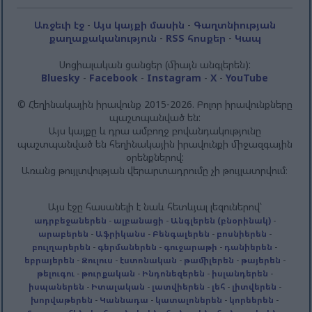
Առջեւի էջ
-
Այս կայքի մասին
-
Գաղտնիության
քաղաքականություն
-
RSS հոսքեր
-
Կապ
Սոցիալական ցանցեր (միայն անգլերեն):
Bluesky
-
Facebook
-
Instagram
-
X
-
YouTube
© Հեղինակային իրավունք 2015-2026. Բոլոր իրավունքները
պաշտպանված են:
Այս կայքը և դրա ամբողջ բովանդակությունը
պաշտպանված են հեղինակային իրավունքի միջազգային
օրենքներով:
Առանց թույլտվության վերարտադրումը չի թույլատրվում։
Այս էջը հասանելի է նաև հետևյալ լեզուներով՝
ադրբեջաներեն
-
ալբանացի
-
Անգլերեն (բնօրինակ)
-
արաբերեն
-
Աֆրիկանս
-
Բենգալերեն
-
բոսնիերեն
-
բուլղարերեն
-
գերմաներեն
-
գուջարաթի
-
դանիերեն
-
եբրայերեն
-
Զուլուս
-
էստոնական
-
թամիլերեն
-
թայերեն
-
թելուգու
-
թուրքական
-
Ինդոնեզերեն
-
իսլանդերեն
-
իսպաներեն
-
Իտալական
-
լատվիերեն
-
լեհ
-
լիտվերեն
-
խորվաթերեն
-
Կաննադա
-
կատալոներեն
-
կորեերեն
-