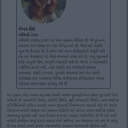
લેખક વિશે
એમિલી ટેલર
એમિલી miklix.com પર એક મહેમાન લેખિકા છે, જે મુખ્યત્વે
સ્વાસ્થ્ય અને પોષણ પર ધ્યાન કેન્દ્રિત કરે છે, જેના માટે તેણીને
ખૂબ જ ઉત્સાહ છે. તે સમય અને અન્ય પ્રોજેક્ટ્સની મંજૂરી મળે
તેમ આ વેબસાઇટ પર લેખો લખવાનો પ્રયાસ કરે છે, પરંતુ જીવનની
દરેક વસ્તુની જેમ, આવૃત્તિ બદલાઈ શકે છે. જ્યારે તે ઓનલાઈન
બ્લોગિંગ કરતી નથી, ત્યારે તેણીને તેના બગીચાની સંભાળ
રાખવામાં, રસોઈ કરવામાં, પુસ્તકો વાંચવામાં અને તેના ઘરની
આસપાસ અને આસપાસ વિવિધ સર્જનાત્મક પ્રોજેક્ટ્સમાં વ્યસ્ત
રહેવામાં સમય પસાર કરવાનું ગમે છે.
આ પૃષ્ઠમાં એક અથવા વધુ ખાદ્ય પદાર્થો અથવા પૂરવણીઓના પોષક ગુણધર્મો વિશે
માહિતી છે. લણણીની મોસમ, માટીની સ્થિતિ, પ્રાણી કલ્યાણની સ્થિતિ, અન્ય સ્થાનિક
પરિસ્થિતિઓ વગેરેના આધારે આવા ગુણધર્મો વિશ્વભરમાં બદલાઈ શકે છે. તમારા
વિસ્તારને લગતી ચોક્કસ અને અદ્યતન માહિતી માટે હંમેશા તમારા સ્થાનિક સ્ત્રોતો
તપાસવાનું ભૂલશો નહીં. ઘણા દેશોમાં સત્તાવાર આહાર માર્ગદર્શિકા છે જે તમે અહીં
વાંચેલી કોઈપણ વસ્તુ કરતાં અગ્રતા લેવી જોઈએ. આ વેબસાઇટ પર તમે જે વાંચ્યું
છે તેના કારણે તમારે ક્યારેય વ્યાવસાયિક સલાહને અવગણવી જોઈએ નહીં.