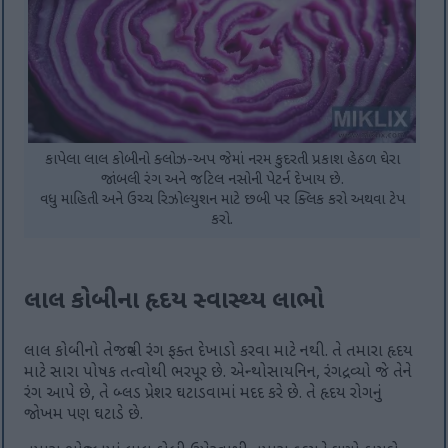
કાપેલા લાલ કોબીનો ક્લોઝ-અપ જેમાં નરમ કુદરતી પ્રકાશ હેઠળ ઘેરા
જાંબલી રંગ અને જટિલ નસોની પેટર્ન દેખાય છે.
વધુ માહિતી અને ઉચ્ચ રિઝોલ્યુશન માટે છબી પર ક્લિક કરો અથવા ટેપ
કરો.
લાલ કોબીના હૃદય સ્વાસ્થ્ય લાભો
લાલ કોબીનો તેજસ્વી રંગ ફક્ત દેખાડો કરવા માટે નથી. તે તમારા હૃદય
માટે સારા પોષક તત્વોથી ભરપૂર છે. એન્થોસાયનિન, રંગદ્રવ્યો જે તેને
રંગ આપે છે, તે બ્લડ પ્રેશર ઘટાડવામાં મદદ કરે છે. તે હૃદય રોગનું
જોખમ પણ ઘટાડે છે.