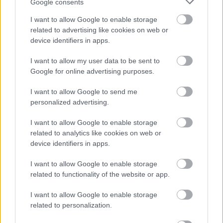
Google consents
ટાળવામાં મદદ કરે છે. દ્રાવ્ય ફાઇબર તમારા આંતરડામાં સારા
બેક્ટેરિયાને ખવડાવે છે, તેને સંતુલિત રાખે છે. આ સંતુલન સ્વસ્થ
I want to allow Google to enable storage
આંતરડા માટે ચાવીરૂપ છે.
related to advertising like cookies on web or
device identifiers in apps.
અભ્યાસો દર્શાવે છે કે લાલ કોબીનો રસ આંતરડાના અલ્સરને મટાડી
શકે છે. આ લાલ કોબીને સારી પાચનક્રિયા માટે એક શ્રેષ્ઠ પસંદગી
I want to allow my user data to be sent to
બનાવે છે. તે તમારા ભોજનમાં સ્વાદ અને રંગ ઉમેરે છે અને તમારા
Google for online advertising purposes.
આંતરડાના સ્વાસ્થ્યમાં મદદ કરે છે.
I want to allow Google to send me
personalized advertising.
લાલ કોબી સાથે વજન વ્યવસ્થાપન
I want to allow Google to enable storage
related to analytics like cookies on web or
વજન ઘટાડવાનો પ્રયાસ કરી રહેલા લોકો માટે, ઓછી કેલરીવાળા
device identifiers in apps.
ખોરાક પસંદ કરવાનું મહત્વપૂર્ણ છે. લાલ કોબી એક શ્રેષ્ઠ પસંદગી છે.
તેમાં કેલરી ઓછી હોય છે પરંતુ ફાઇબર વધુ હોય છે, જે તમને પેટ
I want to allow Google to enable storage
ભરેલું અનુભવવામાં મદદ કરે છે. આ પોષક તત્વો ગુમાવ્યા વિના
related to functionality of the website or app.
ડાયેટિંગ માટે તેને એક સ્માર્ટ પસંદગી બનાવે છે.
I want to allow Google to enable storage
તમારા ભોજનમાં લાલ કોબી ઉમેરવાથી ભૂખને નિયંત્રિત કરવામાં મદદ
related to personalization.
મળી શકે છે. તે તમને મહત્વપૂર્ણ વિટામિન અને ખનિજો પણ આપે છે.
વજન નિયંત્રણ માટે લાલ કોબી કેમ સારી છે તેના કેટલાક કારણો અહીં