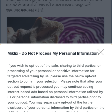
ઘનતા માટે મહત્વપૂર્ણ છે. આ ખનિજો ઓસ્ટીયોપોરોસિસને રોકવામાં
મદદ કરે છે. લાલ કોબી ખાવાથી તમારા હાડકાં મજબૂત અને
જીવનભર સ્વસ્થ રહી શકે છે.
Miklix -
Do Not Process My Personal Information
If you wish to opt-out of the sale, sharing to third parties, or
processing of your personal or sensitive information for
targeted advertising by us, please use the below opt-out
નાટકીય પ્રકાશ હેઠળ છાલેલા લાલ કોબીના સ્તરો સાથે માનવ હાડકાનો
section to confirm your selection. Please note that after your
વિસ્તૃત ક્રોસ-સેક્શન.
વધુ માહિતી અને ઉચ્ચ રિઝોલ્યુશન માટે છબી પર ક્લિક કરો અથવા ટેપ
opt-out request is processed you may continue seeing
કરો.
interest-based ads based on personal information utilized by
us or personal information disclosed to third parties prior to
your opt-out. You may separately opt-out of the further
disclosure of your personal information by third parties on the