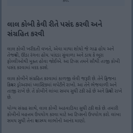
કરો.
લાલ કોબી કેવી રીતે પસંદ કરવી અને
સંગ્રહિત કરવી
લાલ કોબી ખરીદતી વખતે, એવા માથા શોધો જે ગાઢ હોય અને
તેજસ્વી, ઊંડા રંગના હોય. પાંદડા સુંવાળા અને ડાઘ કે ભૂરા
ફોલ્લીઓથી મુક્ત હોવા જોઈએ. આ ટિપ્સ તમને સૌથી તાજી કોબી
પસંદ કરવામાં મદદ કરશે.
લાલ કોબીને સંગ્રહિત કરવામાં કાળજી લેવી જરૂરી છે. તેને ફ્રિજના
ક્રિસ્પર ડ્રોઅરમાં પ્લાસ્ટિકમાં લપેટીને રાખો. આ તેને ભેજવાળી અને
તાજી રાખે છે. તે કોબીને લાંબા સમય સુધી ટકી રહે છે અને ક્રિસ્પી રાખે
છે.
યોગ્ય સંગ્રહ સાથે, લાલ કોબી અઠવાડિયા સુધી ટકી શકે છે. તમારી
કોબીનો મહત્તમ ઉપયોગ કરવા માટે આ ટિપ્સનો ઉપયોગ કરો. લાંબા
સમય સુધી તેના સ્વાસ્થ્ય લાભોનો આનંદ માણો.