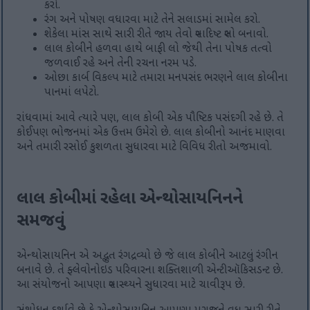
કરો.
રંગ અને પોષણ વધારવા માટે તેને સલાડમાં સામેલ કરો.
શેકેલા માંસ સાથે સારી રીતે જાય તેવો સ્વાદિષ્ટ સ્લો બનાવો.
લાલ કોબીને હળવા હાથે બાફી લો જેથી તેના પોષક તત્વો
જળવાઈ રહે અને તેની રચના નરમ પડે.
ઓછા કાર્બ વિકલ્પ માટે તમારા મનપસંદ ભરણને લાલ કોબીના
પાનમાં લપેટો.
રાંધવામાં આવે ત્યારે પણ, લાલ કોબી એક પૌષ્ટિક પસંદગી રહે છે. તે
કોઈપણ ભોજનમાં એક ઉત્તમ ઉમેરો છે. લાલ કોબીનો આનંદ માણવા
અને તમારી રસોઈ કુશળતા સુધારવા માટે વિવિધ રીતો અજમાવો.
લાલ કોબીમાં રહેલા એન્થોસાયનિનને
સમજવું
એન્થોસાયનિન એ અદ્ભુત રંગદ્રવ્યો છે જે લાલ કોબીને આટલું રંગીન
બનાવે છે. તે ફ્લેવોનોઇડ પરિવારના શક્તિશાળી એન્ટીઑકિસડન્ટ છે.
આ સંયોજનો આપણા સ્વાસ્થ્યને સુધારવા માટે ચાવીરૂપ છે.