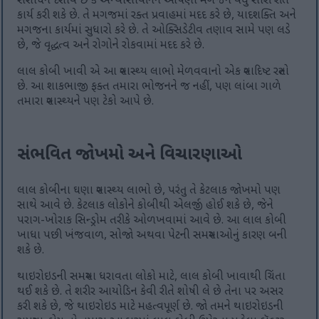
સંશોધન દર્શાવે છે કે એન્થોસાયનિન આપણા મગજને વધુ સારી રીતે
કાર્ય કરી શકે છે. તે મગજમાં રક્ત પ્રવાહમાં મદદ કરે છે, યાદશક્તિ અને
મગજના કાર્યમાં સુધારો કરે છે. તે ઓક્સિડેટીવ તણાવ સામે પણ લડે
છે, જે વૃદ્ધત્વ અને રોગોને રોકવામાં મદદ કરે છે.
લાલ કોબી ખાવી એ આ સ્વાસ્થ્ય લાભો મેળવવાનો એક સ્વાદિષ્ટ રસ્તો
છે. આ શાકભાજી ફક્ત તમારા ભોજનને જ નહીં, પણ લાંબા ગાળે
તમારા સ્વાસ્થ્યને પણ ટેકો આપે છે.
સંભવિત જોખમો અને વિચારણાઓ
લાલ કોબીના ઘણા સ્વાસ્થ્ય લાભો છે, પરંતુ તે કેટલાક જોખમો પણ
સાથે આવે છે. કેટલાક લોકોને કોબીથી એલર્જી હોઈ શકે છે, જેને
પરાગ-ખોરાક સિન્ડ્રોમ તરીકે ઓળખવામાં આવે છે. આ લાલ કોબી
ખાધા પછી ખંજવાળ, સોજો અથવા પેટની સમસ્યાઓનું કારણ બની
શકે છે.
થાઇરોઇડની સમસ્યા ધરાવતા લોકો માટે, લાલ કોબી ખાવાથી ચિંતા
થઈ શકે છે. તે શરીર આયોડિન કેવી રીતે શોષી લે છે તેના પર અસર
કરી શકે છે, જે થાઇરોઇડ માટે મહત્વપૂર્ણ છે. જો તમને થાઇરોઇડની