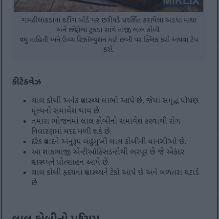
ગામઠી લાકડાના કટીંગ બોર્ડ પર છરી વડે પ્રદર્શિત કરાયેલા અડધા માથા
અને છીણેલા ટુકડા સાથે તાજી લાલ કોબી.
વધુ માહિતી અને ઉચ્ચ રિઝોલ્યુશન માટે છબી પર ક્લિક કરો અથવા ટેપ
કરો.
કી ટેકવેઝ
લાલ કોબી અનેક સ્વાસ્થ્ય લાભો આપે છે, જેમાં સમૃદ્ધ પોષણ
મૂલ્યનો સમાવેશ થાય છે.
તમારા ભોજનમાં લાલ કોબીનો સમાવેશ કરવાથી રોગ
નિવારણમાં મદદ મળી શકે છે.
દરેક સ્વાદને અનુરૂપ બહુમુખી લાલ કોબીની વાનગીઓ છે.
આ શાકભાજી એન્ટીઑકિસડન્ટોથી ભરપૂર છે જે એકંદર
સ્વાસ્થ્યને પ્રોત્સાહન આપે છે.
લાલ કોબી હૃદયના સ્વાસ્થ્યને ટેકો આપે છે અને બળતરા ઘટાડે
છે.