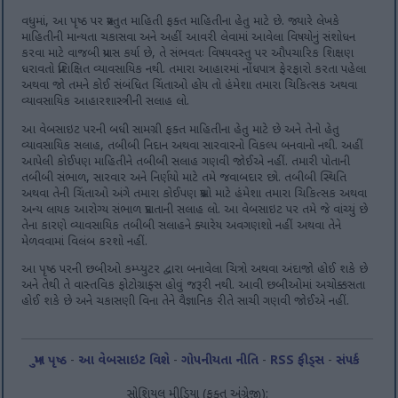
વધુમાં, આ પૃષ્ઠ પર પ્રસ્તુત માહિતી ફક્ત માહિતીના હેતુ માટે છે. જ્યારે લેખકે
માહિતીની માન્યતા ચકાસવા અને અહીં આવરી લેવામાં આવેલા વિષયોનું સંશોધન
કરવા માટે વાજબી પ્રયાસ કર્યા છે, તે સંભવતઃ વિષયવસ્તુ પર ઔપચારિક શિક્ષણ
ધરાવતો પ્રશિક્ષિત વ્યાવસાયિક નથી. તમારા આહારમાં નોંધપાત્ર ફેરફારો કરતા પહેલા
અથવા જો તમને કોઈ સંબંધિત ચિંતાઓ હોય તો હંમેશા તમારા ચિકિત્સક અથવા
વ્યાવસાયિક આહારશાસ્ત્રીની સલાહ લો.
આ વેબસાઇટ પરની બધી સામગ્રી ફક્ત માહિતીના હેતુ માટે છે અને તેનો હેતુ
વ્યાવસાયિક સલાહ, તબીબી નિદાન અથવા સારવારનો વિકલ્પ બનવાનો નથી. અહીં
આપેલી કોઈપણ માહિતીને તબીબી સલાહ ગણવી જોઈએ નહીં. તમારી પોતાની
તબીબી સંભાળ, સારવાર અને નિર્ણયો માટે તમે જવાબદાર છો. તબીબી સ્થિતિ
અથવા તેની ચિંતાઓ અંગે તમારા કોઈપણ પ્રશ્નો માટે હંમેશા તમારા ચિકિત્સક અથવા
અન્ય લાયક આરોગ્ય સંભાળ પ્રદાતાની સલાહ લો. આ વેબસાઇટ પર તમે જે વાંચ્યું છે
તેના કારણે વ્યાવસાયિક તબીબી સલાહને ક્યારેય અવગણશો નહીં અથવા તેને
મેળવવામાં વિલંબ કરશો નહીં.
આ પૃષ્ઠ પરની છબીઓ કમ્પ્યુટર દ્વારા બનાવેલા ચિત્રો અથવા અંદાજો હોઈ શકે છે
અને તેથી તે વાસ્તવિક ફોટોગ્રાફ્સ હોવું જરૂરી નથી. આવી છબીઓમાં અચોક્કસતા
હોઈ શકે છે અને ચકાસણી વિના તેને વૈજ્ઞાનિક રીતે સાચી ગણવી જોઈએ નહીં.
મુખ પૃષ્ઠ
-
આ વેબસાઇટ વિશે
-
ગોપનીયતા નીતિ
-
RSS ફીડ્સ
-
સંપર્ક
સોશિયલ મીડિયા (ફક્ત અંગ્રેજી):