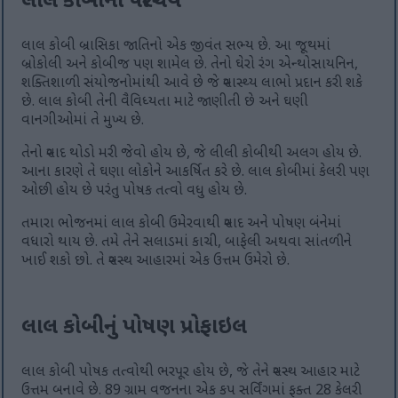
લાલ કોબીનો પરિચય
લાલ કોબી બ્રાસિકા જાતિનો એક જીવંત સભ્ય છે. આ જૂથમાં
બ્રોકોલી અને કોબીજ પણ શામેલ છે. તેનો ઘેરો રંગ એન્થોસાયનિન,
શક્તિશાળી સંયોજનોમાંથી આવે છે જે સ્વાસ્થ્ય લાભો પ્રદાન કરી શકે
છે. લાલ કોબી તેની વૈવિધ્યતા માટે જાણીતી છે અને ઘણી
વાનગીઓમાં તે મુખ્ય છે.
તેનો સ્વાદ થોડો મરી જેવો હોય છે, જે લીલી કોબીથી અલગ હોય છે.
આના કારણે તે ઘણા લોકોને આકર્ષિત કરે છે. લાલ કોબીમાં કેલરી પણ
ઓછી હોય છે પરંતુ પોષક તત્વો વધુ હોય છે.
તમારા ભોજનમાં લાલ કોબી ઉમેરવાથી સ્વાદ અને પોષણ બંનેમાં
વધારો થાય છે. તમે તેને સલાડમાં કાચી, બાફેલી અથવા સાંતળીને
ખાઈ શકો છો. તે સ્વસ્થ આહારમાં એક ઉત્તમ ઉમેરો છે.
લાલ કોબીનું પોષણ પ્રોફાઇલ
લાલ કોબી પોષક તત્વોથી ભરપૂર હોય છે, જે તેને સ્વસ્થ આહાર માટે
ઉત્તમ બનાવે છે. 89 ગ્રામ વજનના એક કપ સર્વિંગમાં ફક્ત 28 કેલરી