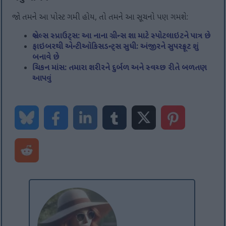
જો તમને આ પોસ્ટ ગમી હોય, તો તમને આ સૂચનો પણ ગમશે:
બ્રસેલ્સ સ્પ્રાઉટ્સ: આ નાના ગ્રીન્સ શા માટે સ્પોટલાઇટને પાત્ર છે
ફાઇબરથી એન્ટીઑકિસડન્ટ્સ સુધી: અંજીરને સુપરફ્રૂટ શું
બનાવે છે
ચિકન માંસ: તમારા શરીરને દુર્બળ અને સ્વચ્છ રીતે બળતણ
આપવું