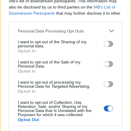
રોગ નિવારણ: કેન્સર અને તેનાથી આગળ
IAB’s list of downstream participants. This information may
also be disclosed by us to third parties on the
IAB’s List of
Downstream Participants
that may further disclose it to other
લાલ કોબી કેન્સર સામે લડવામાં ખૂબ મદદરૂપ છે. તે સલ્ફોરાફેન અને
third parties.
એન્થોસાયનિનથી ભરપૂર છે, જે આપણા શરીરનું રક્ષણ કરે છે.
અભ્યાસો દર્શાવે છે કે લાલ કોબી જેવા પુષ્કળ ક્રુસિફેરસ શાકભાજી
Please note that this website/app uses one or more Google
Personal Data Processing Opt Outs
ખાવાથી કોલોરેક્ટલ કેન્સરનું જોખમ 18% ઓછું થઈ શકે છે.
services and may gather and store information including but
not limited to your visit or usage behaviour. You may click to
I want to opt-out of the Sharing of my
આ સંયોજનો કેન્સરના કોષોને વધતા અટકાવવામાં અને હાનિકારક
personal data.
grant or deny consent to Google and its third-party tags to
પદાર્થોને દૂર કરવામાં મદદ કરે છે. તમારા ભોજનમાં લાલ કોબી
Opted In
use your data for below specified purposes in below Google
ઉમેરવાથી તે વધુ સારા બની શકે છે અને તમને સ્વસ્થ રાખવામાં મદદ
consent section.
I want to opt-out of the Sale of my
મળી શકે છે. કેન્સર સામે લડવાની આ એક સ્વાદિષ્ટ રીત છે.
Personal Data.
Opted In
I want to opt-out of processing my
પાચન સ્વાસ્થ્ય સુધારવું
Personal Data for Targeted Advertising.
Opted In
લાલ કોબી તમારા પાચન સ્વાસ્થ્ય માટે ખૂબ જ સારી છે કારણ કે તે
I want to opt-out of Collection, Use,
ફાઇબરથી ભરપૂર છે. તેને ખાવાથી તમારા આંતરડાને ખરેખર મદદ
Retention, Sale, and/or Sharing of my
Personal Data that Is Unrelated with the
મળી શકે છે. તેમાં દ્રાવ્ય અને અદ્રાવ્ય બંને પ્રકારના ફાઇબર હોય છે, જે
Purposes for which it was collected.
નિયમિત આંતરડાની ગતિ માટે ચાવીરૂપ છે.
Opted Out
અદ્રાવ્ય ફાઇબર તમારા મળને વધુ ભારે બનાવે છે, કબજિયાત