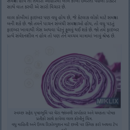
સમસ્યા હોય તો તમારા આહારમાં લાલ કોબી ઉમેરતા પહેલા ડૉક્ટર
સાથે વાત કરવી એ સારો વિચાર છે.
લાલ કોબીમાં ફાઇબર પણ વધુ હોય છે, જે કેટલાક લોકો માટે સમસ્યા
બની શકે છે. જો તમને પાચન સંબંધી સમસ્યાઓ હોય, તો વધુ પડતું
ફાઇબર ખાવાથી ગેસ અથવા પેટનું ફૂલવું થઈ શકે છે. જો તમે ફાઇબર
પ્રત્યે સંવેદનશીલ ન હોવ તો પણ તેને મધ્યમ માત્રામાં ખાવું શ્રેષ્ઠ છે.
સ્વચ્છ સફેદ પૃષ્ઠભૂમિ પર ઘેરા જાંબલી સર્પાકાર અને ચમકતા પોષક
પ્રતીકો સાથે કાપેલા લાલ કોબીનું ચિત્ર.
વધુ માહિતી અને ઉચ્ચ રિઝોલ્યુશન માટે છબી પર ક્લિક કરો અથવા ટેપ