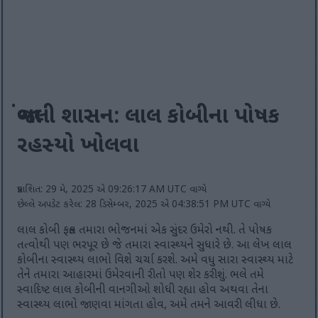
જાંબલી શાસન: લાલ કોબીના પોષક
રહસ્યો ખોલવા
પ્રકાશિત: 29 મે, 2025 એ 09:26:17 AM UTC વાગ્યે
છેલ્લે અપડેટ કરેલ: 28 ડિસેમ્બર, 2025 એ 04:38:51 PM UTC વાગ્યે
લાલ કોબી ફક્ત તમારા ભોજનમાં એક સુંદર ઉમેરો નથી. તે પોષક
તત્વોથી પણ ભરપૂર છે જે તમારા સ્વાસ્થ્યને સુધારે છે. આ લેખ લાલ
કોબીના સ્વાસ્થ્ય લાભો વિશે ચર્ચા કરશે. અમે વધુ સારા સ્વાસ્થ્ય માટે
તેને તમારા આહારમાં ઉમેરવાની રીતો પણ શેર કરીશું. ભલે તમે
સ્વાદિષ્ટ લાલ કોબીની વાનગીઓ શોધી રહ્યા હોવ અથવા તેના
સ્વાસ્થ્ય લાભો જાણવા માંગતા હોવ, અમે તમને આવરી લીધા છે.