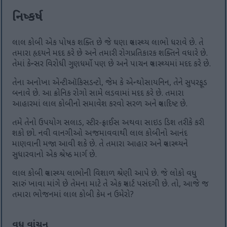
નિષ્કર્ષ
લાલ કોબી એક પોષક શક્તિ છે જે ઘણા સ્વાસ્થ્ય લાભો ધરાવે છે. તે
તમારા હૃદયને મદદ કરે છે અને તમારી રોગપ્રતિકારક શક્તિને વધારે છે.
તેમાં કેન્સર વિરોધી ગુણધર્મો પણ છે અને પાચન સ્વાસ્થ્યમાં મદદ કરે છે.
તેના અનોખા એન્ટીઑકિસડન્ટો, જેમ કે એન્થોસાયનિન, તેને સુપરફૂડ
બનાવે છે. આ ક્રોનિક રોગો સામે લડવામાં મદદ કરે છે. તમારા
આહારમાં લાલ કોબીનો સમાવેશ કરવો સરળ અને સ્વાદિષ્ટ છે.
તમે તેનો ઉપયોગ સલાડ, સ્ટીર-ફ્રાઈસ અથવા સાઇડ ડિશ તરીકે કરી
શકો છો. નવી વાનગીઓ અજમાવવાથી લાલ કોબીનો આનંદ
માણવાની મજા આવી શકે છે. તે તમારા આહાર અને સ્વાસ્થ્યને
સુધારવાનો એક શ્રેષ્ઠ માર્ગ છે.
લાલ કોબી સ્વાસ્થ્ય લાભોની વિશાળ શ્રેણી આપે છે. જે લોકો વધુ
સારું ખાવા માંગે છે તેમના માટે તે એક સ્માર્ટ પસંદગી છે. તો, આજે જ
તમારા ભોજનમાં લાલ કોબી કેમ ન ઉમેરો?
વધુ વાંચન