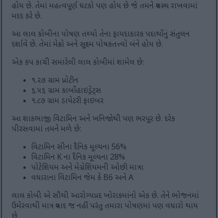
હોય છે. તેમાં મહત્વપૂર્ણ ઘટકો પણ હોય છે જે તમને સ્વસ્થ રાખવામાં
મદદ કરે છે.
આ લાલ કોબીના પોષણ તથ્યો તેના ફાયદાકારક પદાર્થોનું સંતુલન
દર્શાવે છે. તેમાં મેક્રો અને સૂક્ષ્મ પોષકતત્ત્વો બંને હોય છે.
એક કપ કાચી સમારેલી લાલ કોબીમાં શામેલ છે:
૧.૨૭ ગ્રામ પ્રોટીન
૬.૫૬ ગ્રામ કાર્બોહાઇડ્રેટ્સ
૧.૮૭ ગ્રામ ડાયેટરી ફાઇબર
આ શાકભાજી વિટામિન અને ખનિજોથી પણ ભરપૂર છે. દરેક
પીરસવામાં તમને મળે છે:
વિટામિન સીના દૈનિક મૂલ્યના 56%
વિટામિન K ના દૈનિક મૂલ્યના 28%
પોટેશિયમ અને મેગ્નેશિયમની ઓછી માત્રા
વધારાના વિટામિન જેમ કે B6 અને A
લાલ કોબી એ સૌથી આરોગ્યપ્રદ ખોરાકમાંનો એક છે. તેને ભોજનમાં
ઉમેરવાથી માત્ર સ્વાદ જ નહીં પરંતુ તમારા પોષણમાં પણ વધારો થાય
છે.