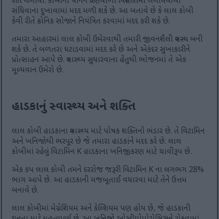
રીતે લગાવો. કોબીના પાનને વ્રણવાળા વિસ્તારોમાં લગાવવાથી
સંધિવાના દુખાવામાં મદદ મળી શકે છે. આ બતાવે છે કે લાલ કોબી
કેવી રીતે ક્રોનિક સોજાને નિયંત્રિત કરવામાં મદદ કરી શકે છે.
તમારા આહારમાં લાલ કોબી ઉમેરવાથી તમારી જીવનશૈલી સ્વસ્થ બની
શકે છે. તે બળતરા ઘટાડવામાં મદદ કરે છે અને એકંદર સુખાકારીને
પ્રોત્સાહન આપે છે. સ્વાસ્થ્ય સુધારવાના હેતુથી ભોજનમાં તે એક
મૂલ્યવાન ઉમેરો છે.
હાડકાનું સ્વાસ્થ્ય અને શક્તિ
લાલ કોબી હાડકાના સ્વાસ્થ્ય માટે પોષક શક્તિનો ભંડાર છે. તે વિટામિન
અને ખનિજોથી ભરપૂર છે જે તમારા હાડકાંને મદદ કરે છે. લાલ
કોબીમાં રહેલું વિટામિન K હાડકાના ખનિજીકરણ માટે ચાવીરૂપ છે.
એક કપ લાલ કોબી તમને દરરોજ જરૂરી વિટામિન K ના લગભગ 28%
ભાગ આપે છે. આ હાડકાની મજબૂતાઈ વધારવા માટે તેને ઉત્તમ
બનાવે છે.
લાલ કોબીમાં મેગ્નેશિયમ અને કેલ્શિયમ પણ હોય છે, જે હાડકાની