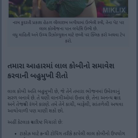
નરમ કુદરતી પ્રકાશ હેઠળ લીલાછમ બગીચામાં ઉભેલી સ્ત્રી, તેના પેટ પર
લાલ કોબીજના પાન લપેટીને ઉભી છે.
વધુ માહિતી અને ઉચ્ચ રિઝોલ્યુશન માટે છબી પર ક્લિક કરો અથવા ટેપ
કરો.
તમારા આહારમાં લાલ કોબીનો સમાવેશ
કરવાની બહુમુખી રીતો
લાલ કોબી અતિ બહુમુખી છે, જે તેને તમારા ભોજનમાં ઉમેરવાનું
સરળ બનાવે છે. તે ઘણી વાનગીઓમાં ઉત્તમ છે, તેના અનન્ય સ્વાદ
અને તેજસ્વી રંગને કારણે. તમે તેને કાચી, બાફેલી, સાંતળેલી અથવા
આથોવાળી પણ માણી શકો છો.
અહીં કેટલાક સ્વાદિષ્ટ વિચારો છે:
ટાકોઝ માટે ક્રન્ચી ટોપિંગ તરીકે કાપેલી લાલ કોબીનો ઉપયોગ