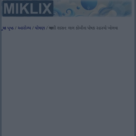
મુખ પૃષ્ઠ
/
આરોગ્ય
/
પોષણ
/ જાંબલી શાસન: લાલ કોબીના પોષક રહસ્યો ખોલવા