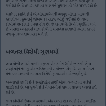
તમારા ભોજનમાં લાલ કોબી ઉમેરવાથી તમારા હૃદયને ઘણો ફાયદો
થઈ શકે છે. તે તમારા હૃદયના સ્વાસ્થ્યને સુધારવાનો એક સરળ રસ્તો છે.
સંશોધન દર્શાવે છે કે એન્થોસાયનિનથી ભરપૂર ખોરાક ખાવાથી
હૃદયરોગના હુમલાનું જોખમ 11-32% ઓછું થઈ શકે છે. લાલ
કોબીમાં સલ્ફોરાફેન પણ હોય છે, જે રક્તવાહિનીઓને સુરક્ષિત રાખે
છે. તમારા આહારમાં લાલ કોબીનો સમાવેશ કરવાથી તમારા હૃદયને
મજબૂત રાખવામાં મદદ મળે છે.
બળતરા વિરોધી ગુણધર્મો
લાલ કોબી તમારી થાળીમાં ફક્ત એક રંગીન ઉમેરો જ નથી. તેમાં
સલ્ફોરાફેન નામનું એક શક્તિશાળી સંયોજન હોય છે. આ સંયોજન
તેના પ્રભાવશાળી બળતરા વિરોધી ફાયદાઓ માટે જાણીતું છે.
અભ્યાસો દર્શાવે છે કે સલ્ફોરાફેન પ્રાણીઓમાં બળતરાના માર્કર્સ
ઘટાડી શકે છે. આ સૂચવે છે કે તે માનવોમાં સમાન સ્વાસ્થ્ય અસરો કરી
શકે છે.
લાલ કોબીનો ઉપયોગ કરવાની એક રસપ્રદ રીત એ છે કે તેને સ્થાનિક