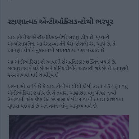
રક્ષણાત્મક એન્ટીઑકિસડન્ટોથી ભરપૂર
લાલ કોબીજ એન્ટીઑકિસડન્ટોથી ભરપૂર હોય છે, મુખ્યત્વે
એન્થોસાયનિન. આ રંગદ્રવ્યો તેને ઘેરો જાંબલી રંગ આપે છે. તે
આપણા કોષોને નુકસાનથી બચાવવામાં પણ મદદ કરે છે.
આ એન્ટીઑકિસડન્ટો આપણી રોગપ્રતિકારક શક્તિને વધારે છે,
બળતરા સામે લડે છે અને ક્રોનિક રોગોને અટકાવી શકે છે. તે આપણને
સ્વસ્થ રાખવા માટે ચાવીરૂપ છે.
અભ્યાસો દર્શાવે છે કે લાલ કોબીમાં લીલી કોબી કરતાં 4.5 ગણા વધુ
એન્ટીઑકિસડન્ટ હોય છે. તે તમારા આહારમાં વધુ પોષક તત્વો
ઉમેરવાની એક શ્રેષ્ઠ રીત છે. લાલ કોબી ખાવાથી તમારા સ્વાસ્થ્યમાં
સુધારો થઈ શકે છે અને તમને લાંબુ આયુષ્ય મળે છે.