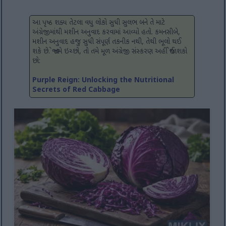
આ પૃષ્ઠ શક્ય તેટલા વધુ લોકો સુધી સુલભ બને તે માટે
અંગ્રેજીમાંથી મશીન અનુવાદ કરવામાં આવ્યો હતો. કમનસીબે,
મશીન અનુવાદ હજુ સુધી સંપૂર્ણ તકનીક નથી, તેથી ભૂલો થઈ
શકે છે. જો તમે ઇચ્છો, તો તમે મૂળ અંગ્રેજી સંસ્કરણ અહીં જોઈ શકો
છો:
Purple Reign: Unlocking the Nutritional
Secrets of Red Cabbage