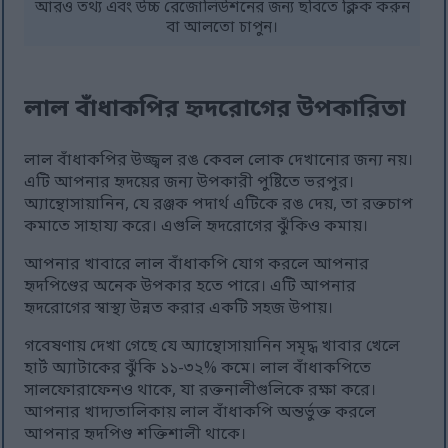
আরও তথ্য এবং উচ্চ রেজোলিউশনের জন্য ছবিতে ক্লিক করুন
বা আলতো চাপুন।
লাল বাঁধাকপির হৃদরোগের উপকারিতা
লাল বাঁধাকপির উজ্জ্বল রঙ কেবল লোক দেখানোর জন্য নয়।
এটি আপনার হৃদয়ের জন্য উপকারী পুষ্টিতে ভরপুর।
অ্যান্থোসায়ানিন, যে রঞ্জক পদার্থ এটিকে রঙ দেয়, তা রক্তচাপ
কমাতে সাহায্য করে। এগুলি হৃদরোগের ঝুঁকিও কমায়।
আপনার খাবারে লাল বাঁধাকপি যোগ করলে আপনার
হৃদপিণ্ডের অনেক উপকার হতে পারে। এটি আপনার
হৃদরোগের স্বাস্থ্য উন্নত করার একটি সহজ উপায়।
গবেষণায় দেখা গেছে যে অ্যান্থোসায়ানিন সমৃদ্ধ খাবার খেলে
হার্ট অ্যাটাকের ঝুঁকি ১১-৩২% কমে। লাল বাঁধাকপিতে
সালফোরাফেনও থাকে, যা রক্তনালীগুলিকে রক্ষা করে।
আপনার খাদ্যতালিকায় লাল বাঁধাকপি অন্তর্ভুক্ত করলে
আপনার হৃদপিণ্ড শক্তিশালী থাকে।