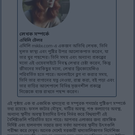
লেখক সম্পর্কে
এমিলি টেলর
এমিলি miklix.com-এ একজন অতিথি লেখক, তিনি
মূলত স্বাস্থ্য এবং পুষ্টির উপর আলোকপাত করেন, যা
তার খুব পছন্দের। তিনি সময় এবং অন্যান্য প্রকল্পের
মতো এই ওয়েবসাইটে নিবন্ধ লেখার চেষ্টা করেন, কিন্তু
জীবনের সবকিছুর মতো, লেখার ফ্রিকোয়েন্সিও
পরিবর্তিত হতে পারে। অনলাইনে ব্লগ না করার সময়,
তিনি তার বাগানের যত্ন নেওয়া, রান্না করা, বই পড়া এবং
তার বাড়ির আশেপাশে বিভিন্ন সৃজনশীল প্রকল্পে
নিজেকে ব্যস্ত রাখতে পছন্দ করেন।
এই পৃষ্ঠায় এক বা একাধিক খাদ্যদ্রব্য বা সম্পূরক পদার্থের পুষ্টিগুণ সম্পর্কে
তথ্য রয়েছে। ফসল কাটার মৌসুম, মাটির অবস্থা, পশু কল্যাণের অবস্থা,
অন্যান্য স্থানীয় অবস্থা ইত্যাদির উপর নির্ভর করে বিশ্বব্যাপী এই
বৈশিষ্ট্যগুলি পরিবর্তিত হতে পারে। আপনার এলাকার জন্য প্রাসঙ্গিক
নির্দিষ্ট এবং হালনাগাদ তথ্যের জন্য সর্বদা আপনার স্থানীয় উৎসগুলি
পরীক্ষা করে দেখুন। অনেক দেশেই সরকারী খাদ্যতালিকাগত নির্দেশিকা