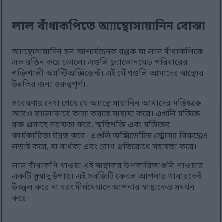
লাল বাঁধাকপিতে অ্যান্থোসায়ানিন বোঝা
অ্যান্থোসায়ানিন হল আশ্চর্যজনক রঞ্জক যা লাল বাঁধাকপিকে
এত রঙিন করে তোলে। এগুলি ফ্ল্যাভোনয়েড পরিবারের
শক্তিশালী অ্যান্টিঅক্সিডেন্ট। এই যৌগগুলি আমাদের স্বাস্থ্যের
উন্নতির জন্য গুরুত্বপূর্ণ।
গবেষণায় দেখা গেছে যে অ্যান্থোসায়ানিন আমাদের মস্তিষ্ককে
আরও ভালোভাবে কাজ করতে সাহায্য করে। এগুলি মস্তিষ্কে
রক্ত প্রবাহে সহায়তা করে, স্মৃতিশক্তি এবং মস্তিষ্কের
কার্যকারিতা উন্নত করে। এগুলি অক্সিডেটিভ স্ট্রেসের বিরুদ্ধেও
লড়াই করে, যা বার্ধক্য এবং রোগ প্রতিরোধে সহায়তা করে।
লাল বাঁধাকপি খাওয়া এই স্বাস্থ্যকর উপকারিতাগুলি পাওয়ার
একটি সুস্বাদু উপায়। এই সবজিটি কেবল আপনার খাবারকেই
উজ্জ্বল করে না বরং দীর্ঘমেয়াদে আপনার স্বাস্থ্যকেও সমর্থন
করে।