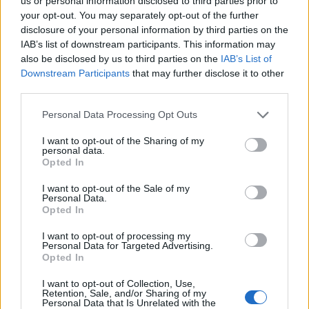
us or personal information disclosed to third parties prior to
your opt-out. You may separately opt-out of the further
লাল বাঁধাকপি ক্যান্সারের বিরুদ্ধে লড়াইয়ে দারুণ সাহায্য
disclosure of your personal information by third parties on the
করে। এটি সালফোরাফেন এবং অ্যান্থোসায়ানিন সমৃদ্ধ, যা
IAB’s list of downstream participants. This information may
আমাদের শরীরকে সুরক্ষা দেয়। গবেষণায় দেখা গেছে যে প্রচুর
also be disclosed by us to third parties on the
IAB’s List of
পরিমাণে ক্রুসিফেরাস সবজি খাওয়া, যেমন লাল বাঁধাকপি,
Downstream Participants
that may further disclose it to other
কোলোরেক্টাল ক্যান্সারের ঝুঁকি ১৮% কমাতে পারে।
third parties.
এই যৌগগুলি ক্যান্সার কোষের বৃদ্ধি বন্ধ করতে এবং
Please note that this website/app uses one or more Google
Personal Data Processing Opt Outs
ক্ষতিকারক পদার্থ অপসারণ করতে সাহায্য করে। আপনার
services and may gather and store information including but
not limited to your visit or usage behaviour. You may click to
I want to opt-out of the Sharing of my
খাবারে লাল বাঁধাকপি যোগ করলে তা তাদের আরও ভালো
personal data.
grant or deny consent to Google and its third-party tags to
করে তুলতে পারে এবং আপনাকে সুস্থ রাখতে সাহায্য করতে
Opted In
use your data for below specified purposes in below Google
পারে। এটি ক্যান্সারের বিরুদ্ধে লড়াই করার একটি সুস্বাদু
consent section.
উপায়।
I want to opt-out of the Sale of my
Personal Data.
Opted In
হজমের স্বাস্থ্য বৃদ্ধি করা
I want to opt-out of processing my
Personal Data for Targeted Advertising.
Opted In
লাল বাঁধাকপি আপনার হজমের স্বাস্থ্যের জন্য খুবই ভালো
I want to opt-out of Collection, Use,
কারণ এটি ফাইবারে ভরপুর। এটি খাওয়া সত্যিই আপনার
Retention, Sale, and/or Sharing of my
Personal Data that Is Unrelated with the
অন্ত্রের জন্য উপকারী। এতে দ্রবণীয় এবং অদ্রবণীয় উভয়