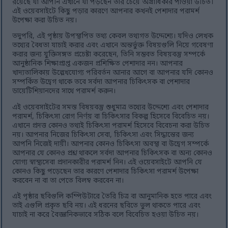
রয়েছে যা আপনি এখানে যা পড়ছেন তার চেয়ে অগ্রাধিকার পাওয়া উচিত।
এই ওয়েবসাইটে কিছু পড়ার কারণে আপনার কখনই পেশাদার পরামর্শ
উপেক্ষা করা উচিত নয়।
তদুপরি, এই পৃষ্ঠায় উপস্থাপিত তথ্য কেবল তথ্যগত উদ্দেশ্যে। যদিও লেখক
তথ্যের বৈধতা যাচাই করার এবং এখানে অন্তর্ভুক্ত বিষয়গুলি নিয়ে গবেষণা
করার জন্য যুক্তিসঙ্গত প্রচেষ্টা করেছেন, তিনি সম্ভবত বিষয়বস্তু সম্পর্কে
আনুষ্ঠানিক শিক্ষাপ্রাপ্ত একজন প্রশিক্ষিত পেশাদার নন। আপনার
খাদ্যতালিকায় উল্লেখযোগ্য পরিবর্তন আনার আগে বা আপনার যদি কোনও
সম্পর্কিত উদ্বেগ থাকে তবে সর্বদা আপনার চিকিৎসক বা পেশাদার
ডায়েটিশিয়ানদের সাথে পরামর্শ করুন।
এই ওয়েবসাইটের সমস্ত বিষয়বস্তু শুধুমাত্র তথ্যের উদ্দেশ্যে এবং পেশাদার
পরামর্শ, চিকিৎসা রোগ নির্ণয় বা চিকিৎসার বিকল্প হিসেবে বিবেচিত নয়।
এখানে প্রদত্ত কোনও তথ্যই চিকিৎসা পরামর্শ হিসেবে বিবেচনা করা উচিত
নয়। আপনার নিজের চিকিৎসা সেবা, চিকিৎসা এবং সিদ্ধান্তের জন্য
আপনি নিজেই দায়ী। আপনার কোনও চিকিৎসা অবস্থা বা উদ্বেগ সম্পর্কে
আপনার যে কোনও প্রশ্ন থাকলে সর্বদা আপনার চিকিৎসক বা অন্য কোনও
যোগ্য স্বাস্থ্যসেবা প্রদানকারীর পরামর্শ নিন। এই ওয়েবসাইটে আপনি যে
কোনও কিছু পড়েছেন তার কারণে পেশাদার চিকিৎসা পরামর্শ উপেক্ষা
করবেন না বা তা পেতে বিলম্ব করবেন না।
এই পৃষ্ঠার ছবিগুলি কম্পিউটারে তৈরি চিত্র বা আনুমানিক হতে পারে এবং
তাই এগুলি প্রকৃত ছবি নয়। এই ধরনের ছবিতে ভুল থাকতে পারে এবং
যাচাই না করে বৈজ্ঞানিকভাবে সঠিক বলে বিবেচিত হওয়া উচিত নয়।