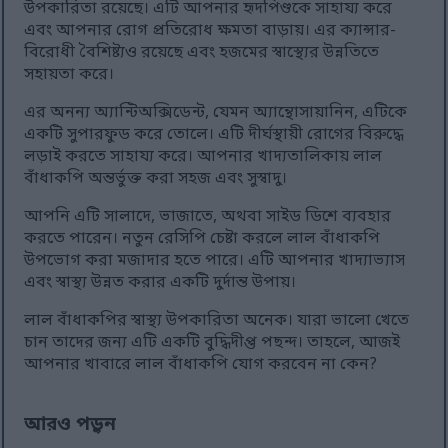
উপকারিতা রয়েছে। এটি আপনার হৃদপিণ্ডকে সাহায্য করে
এবং আপনার রোগ প্রতিরোধ ক্ষমতা বাড়ায়। এর ক্যান্সার-
বিরোধী বৈশিষ্ট্যও রয়েছে এবং হজমের স্বাস্থ্যের উন্নতিতে
সহায়তা করে।
এর অনন্য অ্যান্টিঅক্সিডেন্ট, যেমন অ্যান্থোসায়ানিন, এটিকে
একটি সুপারফুড করে তোলে। এটি দীর্ঘস্থায়ী রোগের বিরুদ্ধে
লড়াই করতে সাহায্য করে। আপনার খাদ্যতালিকায় লাল
বাঁধাকপি অন্তর্ভুক্ত করা সহজ এবং সুস্বাদু।
আপনি এটি সালাদে, ভাজাতে, অথবা সাইড ডিশে ব্যবহার
করতে পারেন। নতুন রেসিপি চেষ্টা করলে লাল বাঁধাকপি
উপভোগ করা মজাদার হতে পারে। এটি আপনার খাদ্যাভ্যাস
এবং স্বাস্থ্য উন্নত করার একটি দুর্দান্ত উপায়।
লাল বাঁধাকপির স্বাস্থ্য উপকারিতা অনেক। যারা ভালো খেতে
চান তাদের জন্য এটি একটি বুদ্ধিদীপ্ত পছন্দ। তাহলে, আজই
আপনার খাবারে লাল বাঁধাকপি যোগ করবেন না কেন?
আরও পড়ুন