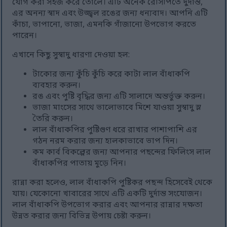
যোগ করা সহজ করে তোলে। এটি অনেক রেসিপিতে দুর্দান্ত,
এর অনন্য স্বাদ এবং উজ্জ্বল রঙের জন্য ধন্যবাদ। আপনি এটি
কাঁচা, ভাপানো, ভাজা, এমনকি গাঁজানো উপভোগ করতে
পারেন।
এখানে কিছু সুস্বাদু ধারণা দেওয়া হল:
টাকোর জন্য কুঁচি কুঁচি করে কাটা লাল বাঁধাকপি
ব্যবহার করুন।
রঙ এবং পুষ্টি বৃদ্ধির জন্য এটি সালাদে অন্তর্ভুক্ত করুন।
ভাজা মাংসের সাথে ভালোভাবে মিশে যাওয়া সুস্বাদু স্ল
তৈরি করুন।
লাল বাঁধাকপির পুষ্টিগুণ ধরে রাখার পাশাপাশি এর
গঠন নরম করার জন্য হালকাভাবে ভাপ দিন।
কম কার্ব বিকল্পের জন্য আপনার পছন্দের ফিলিংস লাল
বাঁধাকপির পাতায় মুড়ে নিন।
রান্না করা হলেও, লাল বাঁধাকপি পুষ্টিকর পছন্দ হিসেবেই থেকে
যায়। যেকোনো খাবারের সাথে এটি একটি দুর্দান্ত সংযোজন।
লাল বাঁধাকপি উপভোগ করার এবং আপনার রান্নার দক্ষতা
উন্নত করার জন্য বিভিন্ন উপায় চেষ্টা করুন।