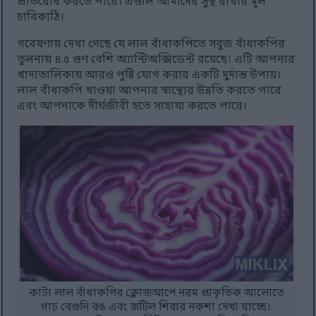
প্রতিরোধ করতে পারে। এগুলি আমাদের সুস্থ রাখার মূল
চাবিকাঠি।
গবেষণায় দেখা গেছে যে লাল বাঁধাকপিতে সবুজ বাঁধাকপির
তুলনায় ৪.৫ গুণ বেশি অ্যান্টিঅক্সিডেন্ট রয়েছে। এটি আপনার
খাদ্যতালিকায় আরও পুষ্টি যোগ করার একটি দুর্দান্ত উপায়।
লাল বাঁধাকপি খাওয়া আপনার স্বাস্থ্যের উন্নতি করতে পারে
এবং আপনাকে দীর্ঘজীবী হতে সাহায্য করতে পারে।
কাটা লাল বাঁধাকপির ক্লোজআপে নরম প্রাকৃতিক আলোতে
গাঢ় বেগুনি রঙ এবং জটিল শিরার নকশা দেখা যাচ্ছে।.