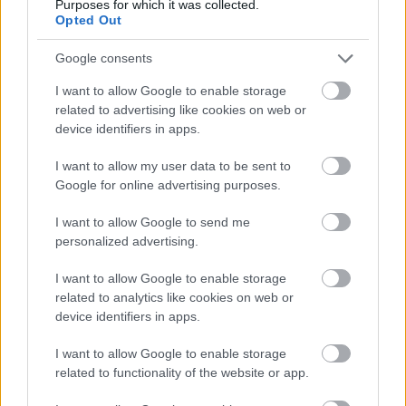
Purposes for which it was collected.
ধরণের ফাইবার রয়েছে, যা নিয়মিত মলত্যাগের জন্য
Opted Out
গুরুত্বপূর্ণ।
Google consents
অদ্রবণীয় ফাইবার আপনার মলকে আরও ভারী করে তোলে,
কোষ্ঠকাঠিন্য এড়াতে সাহায্য করে। দ্রবণীয় ফাইবার আপনার
I want to allow Google to enable storage
অন্ত্রে ভালো ব্যাকটেরিয়া সরবরাহ করে, এটিকে ভারসাম্যপূর্ণ
related to advertising like cookies on web or
রাখে। এই ভারসাম্য একটি সুস্থ অন্ত্রের জন্য গুরুত্বপূর্ণ।
device identifiers in apps.
গবেষণায় দেখা গেছে যে লাল বাঁধাকপির রস অন্ত্রের আলসার
I want to allow my user data to be sent to
নিরাময় করতে পারে। এটি হজমের উন্নতির জন্য লাল
Google for online advertising purposes.
বাঁধাকপিকে একটি দুর্দান্ত পছন্দ করে তোলে। এটি আপনার
খাবারে স্বাদ এবং রঙ যোগ করে এবং আপনার অন্ত্রের স্বাস্থ্যের
I want to allow Google to send me
personalized advertising.
উন্নতি করে।
I want to allow Google to enable storage
related to analytics like cookies on web or
লাল বাঁধাকপি দিয়ে ওজন ব্যবস্থাপনা
device identifiers in apps.
I want to allow Google to enable storage
যারা ওজন কমাতে চান, তাদের জন্য কম ক্যালোরিযুক্ত খাবার
related to functionality of the website or app.
বেছে নেওয়া গুরুত্বপূর্ণ। লাল বাঁধাকপি একটি দুর্দান্ত পছন্দ।
এতে ক্যালোরি কম কিন্তু ফাইবার বেশি, যা আপনাকে পেট