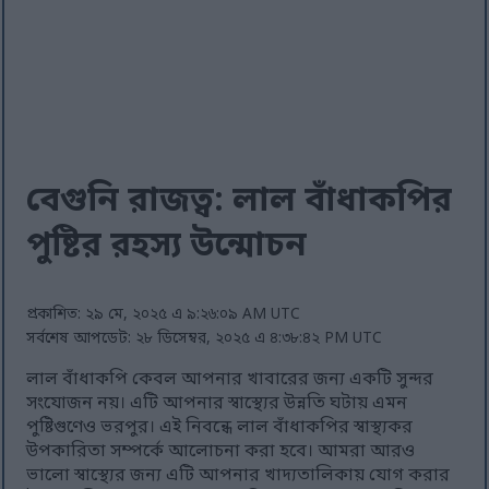
বেগুনি রাজত্ব: লাল বাঁধাকপির
পুষ্টির রহস্য উন্মোচন
প্রকাশিত: ২৯ মে, ২০২৫ এ ৯:২৬:০৯ AM UTC
সর্বশেষ আপডেট: ২৮ ডিসেম্বর, ২০২৫ এ ৪:৩৮:৪২ PM UTC
লাল বাঁধাকপি কেবল আপনার খাবারের জন্য একটি সুন্দর
সংযোজন নয়। এটি আপনার স্বাস্থ্যের উন্নতি ঘটায় এমন
পুষ্টিগুণেও ভরপুর। এই নিবন্ধে লাল বাঁধাকপির স্বাস্থ্যকর
উপকারিতা সম্পর্কে আলোচনা করা হবে। আমরা আরও
ভালো স্বাস্থ্যের জন্য এটি আপনার খাদ্যতালিকায় যোগ করার