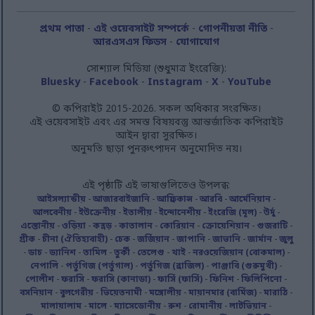
প্রথম পাতা
-
এই ওয়েবসাইট সম্পর্কে
-
গোপনীয়তা নীতি
-
আরএসএস ফিডস
-
যোগাযোগ
সোশ্যাল মিডিয়া (শুধুমাত্র ইংরেজি):
Bluesky
-
Facebook
-
Instagram
-
X
-
YouTube
© কপিরাইট 2015-2026. সকল অধিকার সংরক্ষিত।
এই ওয়েবসাইট এবং এর সমস্ত বিষয়বস্তু আন্তর্জাতিক কপিরাইট
আইন দ্বারা সুরক্ষিত।
অনুমতি ছাড়া পুনরুৎপাদন অনুমোদিত নয়।
এই পৃষ্ঠাটি এই ভাষাগুলিতেও উপলব্ধ:
আইসল্যান্ডীয়
-
আজারবাইজানি
-
আফ্রিকান্স
-
আরবি
-
আর্মেনিয়ান
-
আলবেনীয়
-
ইউক্রেনীয়
-
ইতালীয়
-
ইন্দোনেশীয়
-
ইংরেজি (মূল)
-
উর্দু
-
এস্তোনীয়
-
ওড়িয়া
-
কন্নড়
-
কাতালান
-
কোরিয়ান
-
ক্রোয়েশিয়ান
-
গুজরাটি
-
গ্রীক
-
চীনা (ঐতিহ্যবাহী)
-
চেক
-
জর্জিয়ান
-
জাপানি
-
জাভানি
-
জার্মান
-
জুলু
-
ডাচ
-
ড্যানিশ
-
তামিল
-
তুর্কী
-
তেলেগু
-
থাই
-
নরওয়েজিয়ান (বোকমাল)
-
নেপালি
-
পর্তুগিজ (পর্তুগাল)
-
পর্তুগিজ (ব্রাজিল)
-
পাঞ্জাবি (গুরুমুখী)
-
পোলীশ
-
ফরাসি
-
ফরাসি (কানাডা)
-
ফার্সি (ফার্সি)
-
ফিনিশ
-
ফিলিপিনো
-
বসনিয়ান
-
বুলগেরীয়
-
ভিয়েতনামী
-
মঙ্গোলীয়
-
মায়ানমার (বার্মিজ)
-
মারাঠি
-
মালায়ালাম
-
মালে
-
ম্যাসেডোনীয়
-
রুশ
-
রোমানীয়
-
লাটভিয়ান
-