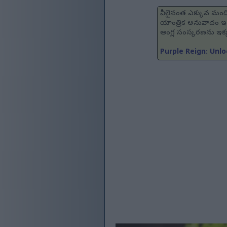
వీలైనంత ఎక్కువ మందిక
యాంత్రిక అనువాదం ఇం
ఆంగ్ల సంస్కరణను ఇక
Purple Reign: Unl