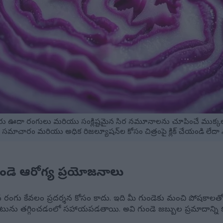
దా రంగులు మరియు సంక్లిష్టమైన సిర నమూనాలను చూపించే ముక్కలు చేసి
సమాచారం మరియు అధిక రిజల్యూషన్‌ల కోసం చిత్రంపై క్లిక్ చేయండి లేదా న
గుండె ఆరోగ్య ప్రయోజనాలు
ైన రంగు కేవలం ప్రదర్శన కోసం కాదు. ఇది మీ గుండెకు మంచి పోషకాలతో
క్తపోటును తగ్గించడంలో సహాయపడతాయి. అవి గుండె జబ్బుల ప్రమాదాన్ని కూ