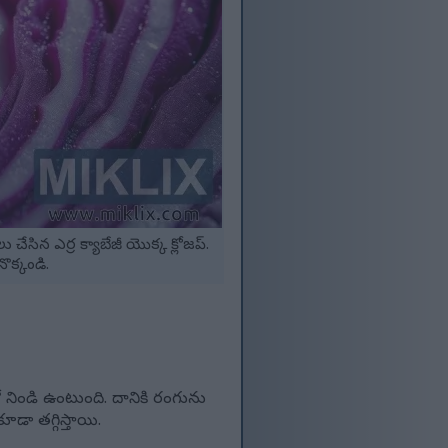
న ఎర్ర క్యాబేజీ యొక్క క్లోజప్.
ొక్కండి.
 నిండి ఉంటుంది. దానికి రంగును
డా తగ్గిస్తాయి.