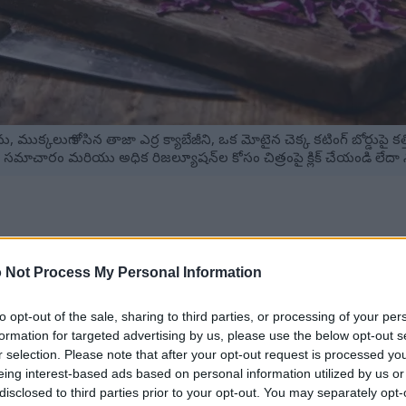
ు, ముక్కలుగా కోసిన తాజా ఎర్ర క్యాబేజీని, ఒక మోటైన చెక్క కటింగ్ బోర్డుపై కత్త
సమాచారం మరియు అధిక రిజల్యూషన్‌ల కోసం చిత్రంపై క్లిక్ చేయండి లేదా న
 ప్రయోజనాలను అందిస్తుంది, వాటిలో గొప్ప పోషక విలువలు కూడా ఉన్నాయ
 Not Process My Personal Information
ి చేర్చుకోవడం వల్ల వ్యాధి నివారణకు సహాయపడుతుంది.
ర్ర క్యాబేజీతో బహుముఖ వంటకాలు ఉన్నాయి.
్లు పుష్కలంగా ఉంటాయి, ఇవి మొత్తం ఆరోగ్యాన్ని ప్రోత్సహిస్తాయి.
to opt-out of the sale, sharing to third parties, or processing of your per
నికి తోడ్పడుతుంది మరియు వాపును తగ్గిస్తుంది.
formation for targeted advertising by us, please use the below opt-out s
r selection. Please note that after your opt-out request is processed y
eing interest-based ads based on personal information utilized by us or
disclosed to third parties prior to your opt-out. You may separately opt-
ం