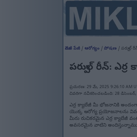
మొదటి పేజీ
/
ఆరోగ్యం
/
పోషణ
/ పర్పుల్ ర
పర్పుల్ రీన్: ఎర
ప్రచురణ: 29 మే, 2025 9:26:10 AM U
చివరిగా నవీకరించబడింది: 28 డిసెంబర
ఎర్ర క్యాబేజీ మీ భోజనానికి అందంగ
యొక్క ఆరోగ్య ప్రయోజనాలను వివరి
మీరు రుచికరమైన ఎర్ర క్యాబేజీ 
అవసరమైన వాటిని అందిస్తున్నాము