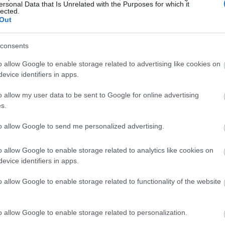
ersonal Data that Is Unrelated with the Purposes for which it
ేజీలో ఇవి ఉంటాయి:
lected.
Out
consents
o allow Google to enable storage related to advertising like cookies on
లతో కూడా నిండి ఉంది. ప్రతి వడ్డింపు మీకు అందిస్తుంది:
evice identifiers in apps.
ీ విలువలో 56%
o allow my user data to be sent to Google for online advertising
ీ విలువలో 28%
s.
యం మరియు మెగ్నీషియం
విటమిన్లు
to allow Google to send me personalized advertising.
ైన ఆహారాలలో ఒకటి. దీన్ని భోజనంలో చేర్చుకోవడం వల్ల రుచి పెరగడమ
o allow Google to enable storage related to analytics like cookies on
evice identifiers in apps.
o allow Google to enable storage related to functionality of the website
ట్లు సమృద్ధిగా ఉంటాయి
 నిండి ఉంటుంది, ప్రధానంగా ఆంథోసైనిన్లు. ఈ వర్ణద్రవ్యం దీనికి ముదు
o allow Google to enable storage related to personalization.
చడంలో కూడా సహాయపడతాయి.