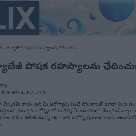
ీన్: ఎర్ర క్యాబేజీ పోషక రహస్యాలను ఛేదించుట
్ర క్యాబేజీ పోషక రహస్యాలను ఛేదించ
TCకి
్, 2025 4:38:44 PM UTCకి
ా చేర్చడమే కాదు. ఇది మీ ఆరోగ్యాన్ని పెంచే పోషకాలతో కూడా నిండి ఉంట
స్తుంది. మెరుగైన ఆరోగ్యం కోసం దీన్ని మీ ఆహారంలో చేర్చుకునే మా
వంటకాల కోసం వెతుకుతున్నా లేదా దాని ఆరోగ్య ప్రయోజనాలను తెలుసుక
.