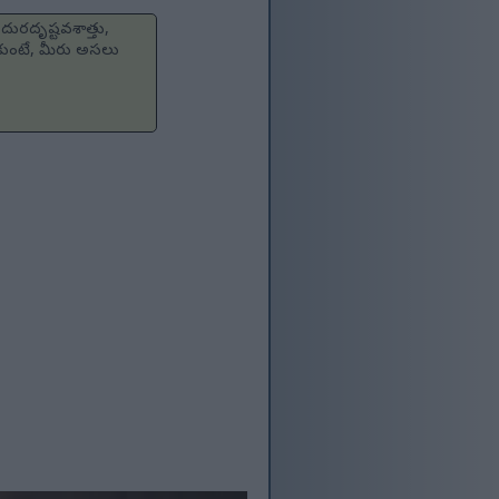
దురదృష్టవశాత్తు,
ుకుంటే, మీరు అసలు