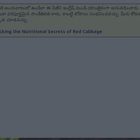
ి అందుబాటులో ఉండేలా ఈ పేజీని ఇంగ్లీష్ నుండి యాంత్రికంగా అనువదించారు. 
కా పరిపూర్ణమైన సాంకేతికత కాదు, కాబట్టి లోపాలు సంభవించవచ్చు. మీరు కోర
్కడ చూడవచ్చు:
ocking the Nutritional Secrets of Red Cabbage