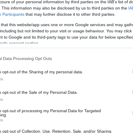
losure of your personal information by third parties on the IAB’s list of
. This information may also be disclosed by us to third parties on the
IA
ెందిన శక్తివంతమైన సభ్యుడు. ఈ సమూహంలో బ్రోకలీ మరియు కాలీఫ్లవర్ కూ
Participants
that may further disclose it to other third parties.
ఆరోగ్య ప్రయోజనాలను అందించే శక్తివంతమైన సమ్మేళనాలు. ఎర్ర క్యాబేజీ దా
 that this website/app uses one or more Google services and may gath
ప్రధానమైనది.
including but not limited to your visit or usage behaviour. You may click 
 to Google and its third-party tags to use your data for below specifi
గి ఉంటుంది, ఆకుపచ్చ క్యాబేజీకి భిన్నంగా ఉంటుంది. దీని వల్ల చాలా మ
ogle consent section.
క్కువగా ఉంటాయి కానీ పోషకాలు ఎక్కువగా ఉంటాయి.
ించడం వల్ల రుచి మరియు పోషకాలు రెండూ పెరుగుతాయి. మీరు దీన్ని సలా
l Data Processing Opt Outs
చు. ఇది ఆరోగ్యకరమైన ఆహారానికి గొప్ప అదనంగా ఉంటుంది.
o opt-out of the Sharing of my personal data.
In
షక ప్రొఫైల్
o opt-out of the Sale of my Personal Data.
In
టుంది, ఇది ఆరోగ్యకరమైన ఆహారం కోసం గొప్పగా చేస్తుంది. 89 గ్రాముల బ
ాయి. ఇది మిమ్మల్ని ఆరోగ్యంగా ఉంచడంలో సహాయపడే ముఖ్యమైన భాగ
to opt-out of processing my Personal Data for Targeted
ing.
లు దాని మంచి పదార్థాల సమతుల్యతను చూపుతాయి. ఇది స్థూల పోషకాల
In
o opt-out of Collection, Use, Retention, Sale, and/or Sharing