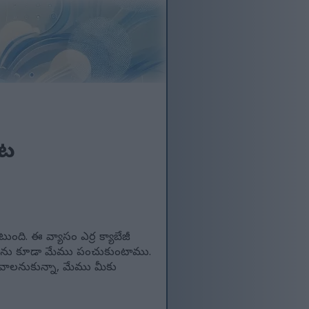
ుట
ుంది. ఈ వ్యాసం ఎర్ర క్యాబేజీ
ర్గాలను కూడా మేము పంచుకుంటాము.
ోవాలనుకున్నా, మేము మీకు