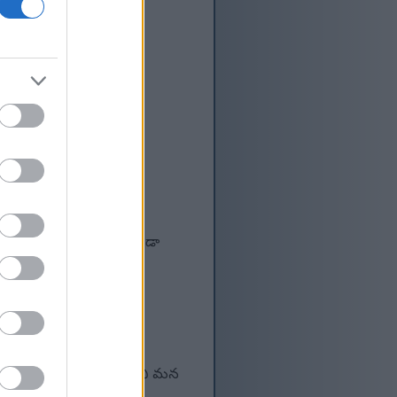
ే కాకుండా మీ పోషకాలు కూడా
రు ఊదా రంగును ఇస్తుంది. అవి మన