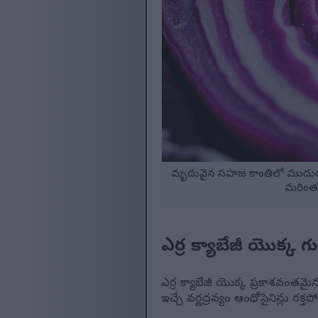
మృదువైన సహజ కాంతిలో ముదురు ఊ
మరింత 
ఎర్ర క్యాబేజీ యొక్క 
ఎర్ర క్యాబేజీ యొక్క ప్రకాశవంతమ
ఇచ్చే వర్ణద్రవ్యం ఆంథోసైనిన్లు ర