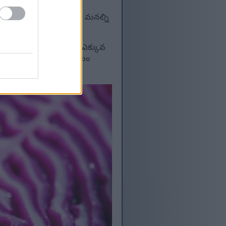
ులను నివారించవచ్చు. అవి మనల్ని
ెబుతున్నాయి. మీ ఆహారంలో ఎక్కువ
ది మరియు మీరు ఎక్కువ కాలం