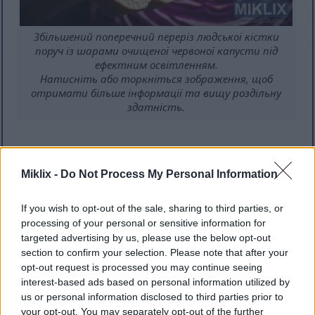
Збільшений поперечний переріз людської кістки
поруч із шарами очищеної червоної капусти під
ефектним освітленням.
Натисніть або торкніться зображення, щоб
отримати більше інформації та вищу роздільну
здатність.
Профілактика захворювань:
Miklix -
Do Not Process My Personal Information
рак і не тільки
If you wish to opt-out of the sale, sharing to third parties, or
Червонокачанна капуста чудово допомагає в
processing of your personal or sensitive information for
targeted advertising by us, please use the below opt-out
боротьбі з раком. Вона багата на сульфорафан та
section to confirm your selection. Please note that after your
антоціани, які захищають наш організм.
opt-out request is processed you may continue seeing
Дослідження показують, що вживання великої
interest-based ads based on personal information utilized by
кількості хрестоцвітих овочів, таких як
us or personal information disclosed to third parties prior to
червонокачанна капуста, може знизити ризик
your opt-out. You may separately opt-out of the further