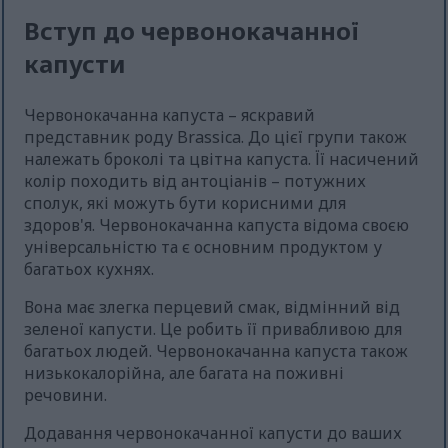
Вступ до червонокачанної
капусти
Червонокачанна капуста – яскравий
представник роду Brassica. До цієї групи також
належать броколі та цвітна капуста. Її насичений
колір походить від антоціанів – потужних
сполук, які можуть бути корисними для
здоров'я. Червонокачанна капуста відома своєю
універсальністю та є основним продуктом у
багатьох кухнях.
Вона має злегка перцевий смак, відмінний від
зеленої капусти. Це робить її привабливою для
багатьох людей. Червонокачанна капуста також
низькокалорійна, але багата на поживні
речовини.
Додавання червонокачанної капусти до ваших