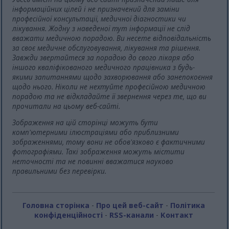
інформаційних цілей і не призначений для заміни
професійної консультації, медичної діагностики чи
лікування. Жодну з наведеної тут інформації не слід
вважати медичною порадою. Ви несете відповідальність
за своє медичне обслуговування, лікування та рішення.
Завжди звертайтеся за порадою до свого лікаря або
іншого кваліфікованого медичного працівника з будь-
якими запитаннями щодо захворювання або занепокоєння
щодо нього. Ніколи не нехтуйте професійною медичною
порадою та не відкладайте її звернення через те, що ви
прочитали на цьому веб-сайті.
Зображення на цій сторінці можуть бути
комп'ютерними ілюстраціями або приблизними
зображеннями, тому вони не обов'язково є фактичними
фотографіями. Такі зображення можуть містити
неточності та не повинні вважатися науково
правильними без перевірки.
Головна сторінка
-
Про цей веб-сайт
-
Політика
конфіденційності
-
RSS-канали
-
Контакт