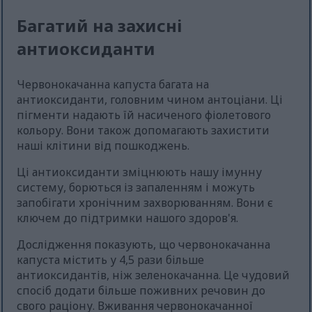
Багатий на захисні
антиоксиданти
Червонокачанна капуста багата на
антиоксиданти, головним чином антоціани. Ці
пігменти надають їй насиченого фіолетового
кольору. Вони також допомагають захистити
наші клітини від пошкоджень.
Ці антиоксиданти зміцнюють нашу імунну
систему, борються із запаленням і можуть
запобігати хронічним захворюванням. Вони є
ключем до підтримки нашого здоров'я.
Дослідження показують, що червонокачанна
капуста містить у 4,5 рази більше
антиоксидантів, ніж зеленокачанна. Це чудовий
спосіб додати більше поживних речовин до
свого раціону. Вживання червонокачанної