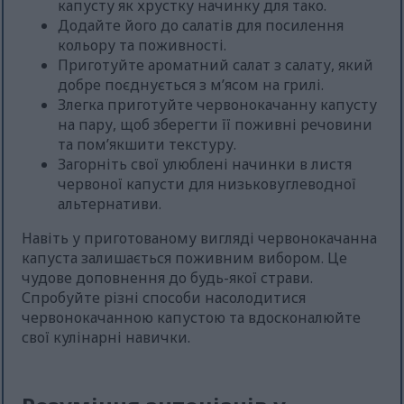
капусту як хрустку начинку для тако.
Додайте його до салатів для посилення
кольору та поживності.
Приготуйте ароматний салат з салату, який
добре поєднується з м’ясом на грилі.
Злегка приготуйте червонокачанну капусту
на пару, щоб зберегти її поживні речовини
та пом’якшити текстуру.
Загорніть свої улюблені начинки в листя
червоної капусти для низьковуглеводної
альтернативи.
Навіть у приготованому вигляді червонокачанна
капуста залишається поживним вибором. Це
чудове доповнення до будь-якої страви.
Спробуйте різні способи насолодитися
червонокачанною капустою та вдосконалюйте
свої кулінарні навички.