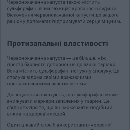
Червонокачанна капуста також містить
сульфорафан, який захищає кровоносні судини.
Включення червонокачанної капусти до вашого
раціону допомагає підтримувати серце міцним.
Протизапальні властивості
Червонокачанна капуста — це більше, ніж
просто барвисте доповнення до вашої тарілки.
Вона містить сульфорафан, потужну сполуку. Ця
сполука відома своїми вражаючими
протизапальними властивостями.
Дослідження показують, що сульфорафан може
знижувати маркери запалення у тварин. Це
свідчить про те, що він може мати подібний
вплив на здоров'я людей.
Один цікавий спосіб використання червоної