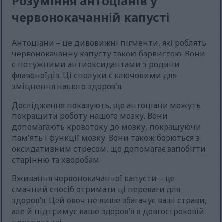
Розуміння антоціанів у
червонокачанній капусті
Антоціани – це дивовижні пігменти, які роблять
червонокачанну капусту такою барвистою. Вони
є потужними антиоксидантами з родини
флавоноїдів. Ці сполуки є ключовими для
зміцнення нашого здоров'я.
Дослідження показують, що антоціани можуть
покращити роботу нашого мозку. Вони
допомагають кровотоку до мозку, покращуючи
пам'ять і функції мозку. Вони також борються з
оксидативним стресом, що допомагає запобігти
старінню та хворобам.
Вживання червонокачанної капусти – це
смачний спосіб отримати ці переваги для
здоров’я. Цей овоч не лише збагачує ваші страви,
але й підтримує ваше здоров’я в довгостроковій