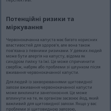
перспективі.
Потенційні ризики та
міркування
Червонокачанна капуста має багато корисних
властивостей для здоров'я, але вона також
пов'язана з певними ризиками. У деяких людей
може бути алергія на капусту, відома як
синдром пилку та їжі. Це може спричинити
свербіж, набряк або проблеми зі шлунком після
вживання червонокачанної капусти.
Для людей із захворюваннями щитовидної
залози вживання червонокачанної капусти
може викликати занепокоєння. Це може
вплинути на те, як організм засвоює йод, який
важливий для щитовидної залози. Якщо у вас
проблеми зі щитовидною залозою,