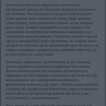
Ця сторінка містить інформацію про поживні
властивості одного або декількох продуктів харчування
або добавок. Такі властивості можуть відрізнятися в
різних країнах світу залежно від сезону збору врожаю,
стану ґрунту, умов утримання тварин, інших місцевих
умов тощо. Завжди перевіряйте місцеві джерела для
отримання конкретної та актуальної інформації, що
стосується вашої місцевості. У багатьох країнах існують
офіційні рекомендації щодо харчування, які повинні мати
пріоритет над усім, що ви прочитаєте тут. Ви ніколи не
повинні нехтувати професійними порадами через те, що
ви прочитали на цьому сайті.
Крім того, інформація, представлена на цій сторінці,
носить виключно ознайомчий характер. Хоча автор
доклав значних зусиль для перевірки достовірності
інформації та дослідження висвітлених тут тем, він або
вона, можливо, не є кваліфікованим фахівцем з
формальною освітою в цій галузі. Завжди консультуйтеся
з лікарем або професійним дієтологом, перш ніж вносити
значні зміни у свій раціон харчування або якщо у вас є
якісь пов'язані з цим занепокоєння.
Увесь вміст на цьому веб-сайті призначений лише для