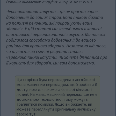
Останнє оновлення: 28 грудня 2025 р. о 16:38:35 UTC
Червонокачанна капуста – це не просто гарне
доповнення до ваших страв. Вона також багата
на поживні речовини, які покращують ваше
здоров'я. У цій статті ми заглибимося в корисні
властивості червонокачанної капусти. Ми також
поділимося способами додавання її до вашого
раціону для кращого здоров'я. Незалежно від того,
чи шукаєте ви смачні рецепти страв з
червонокачанної капусти, чи хочете дізнатися про
її користь для здоров'я, ми вам допоможемо.
Ця сторінка була перекладена з англійської
мови машинним перекладом, щоб зробити її
доступною для якомога більшої кількості
людей. На жаль, машинний переклад ще не є
досконалою технологією, тому можуть
траплятися помилки. Якщо ви бажаєте, ви
можете переглянути оригінальну англійську
версію тут: