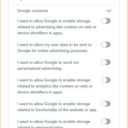
Нерозчинна клітковина робить ваш кал
об'ємнішим, допомагаючи уникнути запорів.
Google consents
Розчинна клітковина живить корисні бактерії у
I want to allow Google to enable storage
вашому кишечнику, підтримуючи його баланс.
related to advertising like cookies on web or
Цей баланс є ключовим для здорового
device identifiers in apps.
кишечника.
I want to allow my user data to be sent to
Дослідження показують, що сік червоної
Google for online advertising purposes.
капусти може загоювати виразки кишечника. Це
робить червону капусту чудовим вибором для
I want to allow Google to send me
кращого травлення. Він додає смаку та кольору
personalized advertising.
вашим стравам і сприяє здоров'ю кишківника.
I want to allow Google to enable storage
related to analytics like cookies on web or
Контроль ваги за допомогою
device identifiers in apps.
червоної капусти
I want to allow Google to enable storage
related to functionality of the website or app.
Для тих, хто намагається схуднути, ключовим є
I want to allow Google to enable storage
вибір низькокалорійних продуктів.
related to personalization.