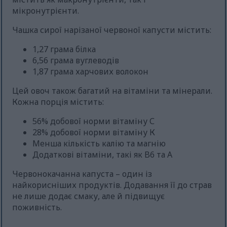
мікронутрієнти.
Чашка сирої нарізаної червоної капусти містить:
1,27 грама білка
6,56 грама вуглеводів
1,87 грама харчових волокон
Цей овоч також багатий на вітаміни та мінерали.
Кожна порція містить:
56% добової норми вітаміну С
28% добової норми вітаміну К
Менша кількість калію та магнію
Додаткові вітаміни, такі як B6 та A
Червонокачанна капуста – один із
найкорисніших продуктів. Додавання її до страв
не лише додає смаку, але й підвищує
поживність.