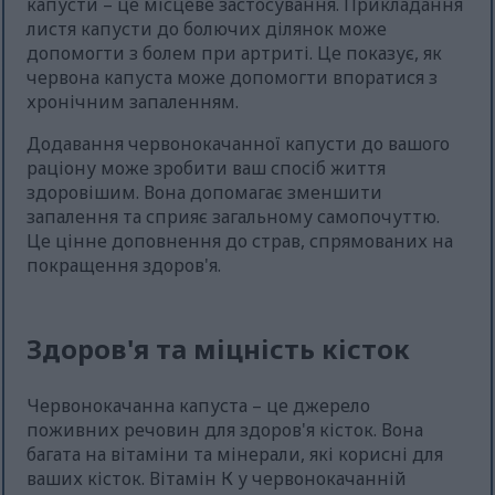
капусти – це місцеве застосування. Прикладання
листя капусти до болючих ділянок може
допомогти з болем при артриті. Це показує, як
червона капуста може допомогти впоратися з
хронічним запаленням.
Додавання червонокачанної капусти до вашого
раціону може зробити ваш спосіб життя
здоровішим. Вона допомагає зменшити
запалення та сприяє загальному самопочуттю.
Це цінне доповнення до страв, спрямованих на
покращення здоров'я.
Здоров'я та міцність кісток
Червонокачанна капуста – це джерело
поживних речовин для здоров'я кісток. Вона
багата на вітаміни та мінерали, які корисні для
ваших кісток. Вітамін К у червонокачанній