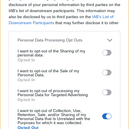
розвитку колоректального раку на 18%.
disclosure of your personal information by third parties on the
IAB’s list of downstream participants. This information may
Ці сполуки допомагають зупинити ріст ракових
also be disclosed by us to third parties on the
IAB’s List of
клітин і виводити шкідливі речовини.
Downstream Participants
that may further disclose it to other
Додавання червонокачанної капусти до ваших
third parties.
страв може покращити їх стан і допомогти вам
залишатися здоровими. Це смачний спосіб
Please note that this website/app uses one or more Google
Personal Data Processing Opt Outs
боротьби з раком.
services and may gather and store information including but
not limited to your visit or usage behaviour. You may click to
I want to opt-out of the Sharing of my
personal data.
grant or deny consent to Google and its third-party tags to
Opted In
Покращення здоров'я
use your data for below specified purposes in below Google
consent section.
I want to opt-out of the Sale of my
травлення
Personal Data.
Opted In
Червонокачанна капуста чудово впливає на
I want to opt-out of processing my
Personal Data for Targeted Advertising.
здоров'я травлення, оскільки вона багата на
Opted In
клітковину. Її вживання може дійсно допомогти
вашому кишківнику. Вона містить як розчинну,
I want to opt-out of Collection, Use,
так і нерозчинну клітковину, яка є ключовою для
Retention, Sale, and/or Sharing of my
Personal Data that Is Unrelated with the
регулярного випорожнення кишечника.
Purposes for which it was collected.
Opted Out