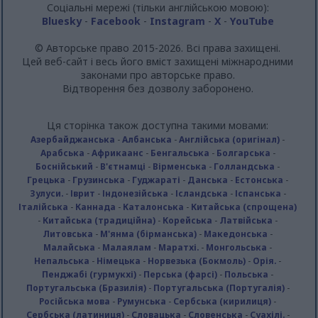
Соціальні мережі (тільки англійською мовою):
Bluesky
-
Facebook
-
Instagram
-
X
-
YouTube
© Авторське право 2015-2026. Всі права захищені.
Цей веб-сайт і весь його вміст захищені міжнародними
законами про авторське право.
Відтворення без дозволу заборонено.
Ця сторінка також доступна такими мовами:
Азербайджанська
-
Албанська
-
Англійська (оригінал)
-
Арабська
-
Африкаанс
-
Бенгальська
-
Болгарська
-
Боснійський
-
В'єтнамці
-
Вірменська
-
Голландська
-
Грецька
-
Грузинська
-
Гуджараті
-
Данська
-
Естонська
-
Зулуси.
-
Іврит
-
Індонезійська
-
Ісландська
-
Іспанська
-
Італійська
-
Каннада
-
Каталонська
-
Китайська (спрощена)
-
Китайська (традиційна)
-
Корейська
-
Латвійська
-
Литовська
-
М'янма (бірманська)
-
Македонська
-
Малайська
-
Малаялам
-
Маратхі.
-
Монгольська
-
Непальська
-
Німецька
-
Норвезька (Бокмоль)
-
Орія.
-
Пенджабі (гурмукхі)
-
Перська (фарсі)
-
Польська
-
Португальська (Бразилія)
-
Португальська (Португалія)
-
Російська мова
-
Румунська
-
Сербська (кирилиця)
-
Сербська (латиниця)
-
Словацька
-
Словенська
-
Суахілі.
-