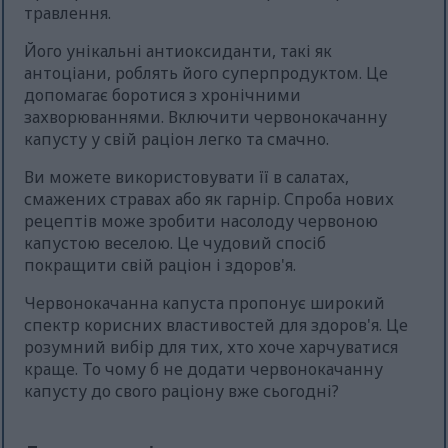
травлення.
Його унікальні антиоксиданти, такі як
антоціани, роблять його суперпродуктом. Це
допомагає боротися з хронічними
захворюваннями. Включити червонокачанну
капусту у свій раціон легко та смачно.
Ви можете використовувати її в салатах,
смажених стравах або як гарнір. Спроба нових
рецептів може зробити насолоду червоною
капустою веселою. Це чудовий спосіб
покращити свій раціон і здоров'я.
Червонокачанна капуста пропонує широкий
спектр корисних властивостей для здоров'я. Це
розумний вибір для тих, хто хоче харчуватися
краще. То чому б не додати червонокачанну
капусту до свого раціону вже сьогодні?