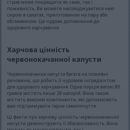
страв може покращити як смак, так і
поживність. Ви можете насолоджуватися нею
сирою в салатах, приготованою на пару або
обсмаженою. Це чудове доповнення до
здорового харчування.
Харчова цінність
червонокачанної капусти
Червонокачанна капуста багата на поживні
речовини, що робить її чудовим інгредієнтом
для здорового харчування. Одна порція вагою 89
грамів містить лише 28 калорій. Вона також
містить важливі компоненти, які допомагають
вам підтримувати гарне самопочуття.
Ці факти про харчову цінність червонокачанної
капусти демонструють її збалансованість. Вона
містить як макронутрієнти, так і