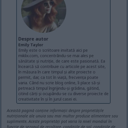
Despre autor
Emily Taylor
Emily este o scriitoare invitată aici pe
miklix.com, concentrându-se mai ales pe
sănătate și nutriție, de care este pasionată. Ea
încearcă să contribuie cu articole pe acest site,
în măsura în care timpul și alte proiecte o
permit, dar, ca tot în viață, frecvența poate
varia. Când nu scrie blog online, îi place să-și
petreacă timpul îngrijindu-și grădina, gătind,
citind cărți și ocupându-se cu diverse proiecte de
creativitate în și în jurul casei ei.
Această pagină conține informații despre proprietățile
nutriționale ale unuia sau mai multor produse alimentare sau
suplimente. Aceste proprietăți pot varia la nivel mondial în
funcție de sezonul de recoltare, condițiile de sol, condițiile de