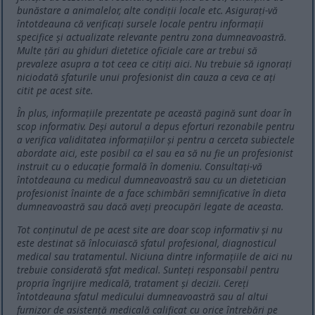
bunăstare a animalelor, alte condiții locale etc. Asigurați-vă
întotdeauna că verificați sursele locale pentru informații
specifice și actualizate relevante pentru zona dumneavoastră.
Multe țări au ghiduri dietetice oficiale care ar trebui să
prevaleze asupra a tot ceea ce citiți aici. Nu trebuie să ignorați
niciodată sfaturile unui profesionist din cauza a ceva ce ați
citit pe acest site.
În plus, informațiile prezentate pe această pagină sunt doar în
scop informativ. Deși autorul a depus eforturi rezonabile pentru
a verifica validitatea informațiilor și pentru a cerceta subiectele
abordate aici, este posibil ca el sau ea să nu fie un profesionist
instruit cu o educație formală în domeniu. Consultați-vă
întotdeauna cu medicul dumneavoastră sau cu un dietetician
profesionist înainte de a face schimbări semnificative în dieta
dumneavoastră sau dacă aveți preocupări legate de aceasta.
Tot conținutul de pe acest site are doar scop informativ și nu
este destinat să înlocuiască sfatul profesional, diagnosticul
medical sau tratamentul. Niciuna dintre informațiile de aici nu
trebuie considerată sfat medical. Sunteți responsabil pentru
propria îngrijire medicală, tratament și decizii. Cereți
întotdeauna sfatul medicului dumneavoastră sau al altui
furnizor de asistență medicală calificat cu orice întrebări pe