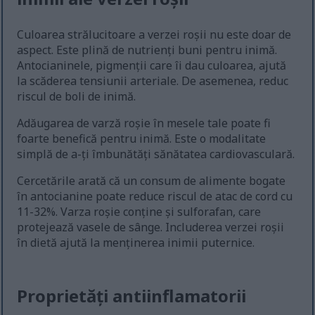
Culoarea strălucitoare a verzei roșii nu este doar de
aspect. Este plină de nutrienți buni pentru inimă.
Antocianinele, pigmenții care îi dau culoarea, ajută
la scăderea tensiunii arteriale. De asemenea, reduc
riscul de boli de inimă.
Adăugarea de varză roșie în mesele tale poate fi
foarte benefică pentru inimă. Este o modalitate
simplă de a-ți îmbunătăți sănătatea cardiovasculară.
Cercetările arată că un consum de alimente bogate
în antocianine poate reduce riscul de atac de cord cu
11-32%. Varza roșie conține și sulforafan, care
protejează vasele de sânge. Includerea verzei roșii
în dietă ajută la menținerea inimii puternice.
Proprietăți antiinflamatorii