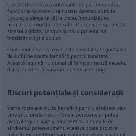
Cercetările arată că antocianinele pot îmbunătăți
funcționarea creierului nostru. Acestea ajută la
circulația sângelui către creier, îmbunătățind
memoria și funcția creierului. De asemenea, combat
stresul oxidativ, ceea ce ajută la prevenirea
îmbătrânirii și a bolilor.
Consumul de varză roșie este o modalitate gustoasă
de a obține aceste beneficii pentru sănătate.
Această legumă nu numai că îți înseninează mesele,
dar îți susține și sănătatea pe termen lung.
Riscuri potențiale și considerații
Varza roșie are multe beneficii pentru sănătate, dar
vine și cu unele riscuri. Unele persoane ar putea
avea alergii la varză, cunoscute sub numele de
sindromul polen-aliment. Aceasta poate provoca
mâncărimi, umflături sau probleme stomacale după