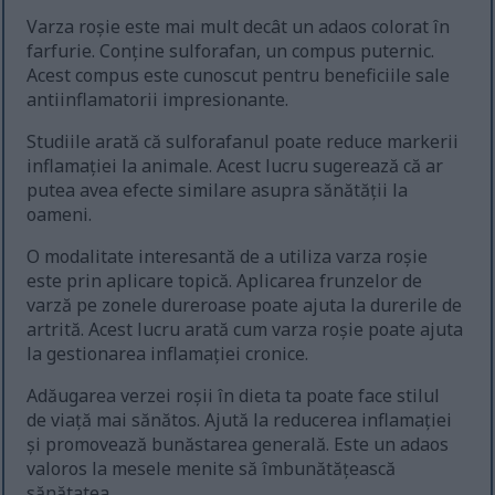
Varza roșie este mai mult decât un adaos colorat în
farfurie. Conține sulforafan, un compus puternic.
Acest compus este cunoscut pentru beneficiile sale
antiinflamatorii impresionante.
Studiile arată că sulforafanul poate reduce markerii
inflamației la animale. Acest lucru sugerează că ar
putea avea efecte similare asupra sănătății la
oameni.
O modalitate interesantă de a utiliza varza roșie
este prin aplicare topică. Aplicarea frunzelor de
varză pe zonele dureroase poate ajuta la durerile de
artrită. Acest lucru arată cum varza roșie poate ajuta
la gestionarea inflamației cronice.
Adăugarea verzei roșii în dieta ta poate face stilul
de viață mai sănătos. Ajută la reducerea inflamației
și promovează bunăstarea generală. Este un adaos
valoros la mesele menite să îmbunătățească
sănătatea.