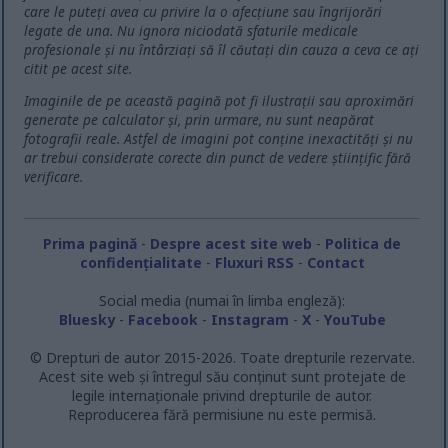
care le puteți avea cu privire la o afecțiune sau îngrijorări
legate de una. Nu ignora niciodată sfaturile medicale
profesionale și nu întârziați să îl căutați din cauza a ceva ce ați
citit pe acest site.
Imaginile de pe această pagină pot fi ilustrații sau aproximări
generate pe calculator și, prin urmare, nu sunt neapărat
fotografii reale. Astfel de imagini pot conține inexactități și nu
ar trebui considerate corecte din punct de vedere științific fără
verificare.
Prima pagină
-
Despre acest site web
-
Politica de
confidențialitate
-
Fluxuri RSS
-
Contact
Social media (numai în limba engleză):
Bluesky
-
Facebook
-
Instagram
-
X
-
YouTube
© Drepturi de autor 2015-2026. Toate drepturile rezervate.
Acest site web și întregul său conținut sunt protejate de
legile internaționale privind drepturile de autor.
Reproducerea fără permisiune nu este permisă.