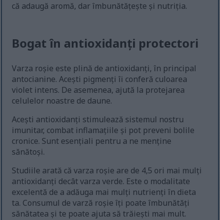
că adaugă aromă, dar îmbunătățește și nutriția.
Bogat în antioxidanți protectori
Varza roșie este plină de antioxidanți, în principal
antocianine. Acești pigmenți îi conferă culoarea
violet intens. De asemenea, ajută la protejarea
celulelor noastre de daune.
Acești antioxidanți stimulează sistemul nostru
imunitar, combat inflamațiile și pot preveni bolile
cronice. Sunt esențiali pentru a ne menține
sănătoși.
Studiile arată că varza roșie are de 4,5 ori mai mulți
antioxidanți decât varza verde. Este o modalitate
excelentă de a adăuga mai mulți nutrienți în dieta
ta. Consumul de varză roșie îți poate îmbunătăți
sănătatea și te poate ajuta să trăiești mai mult.