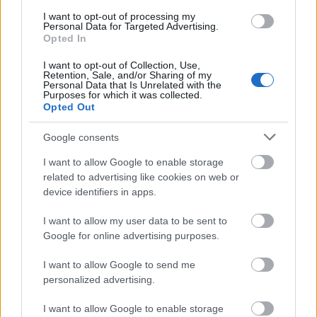
digestivă, deoarece este plină de fibre. Consumul ei
I want to opt-out of processing my
poate ajuta cu adevărat intestinul. Conține atât fibre
Personal Data for Targeted Advertising.
solubile, cât și insolubile, care sunt esențiale
Opted In
pentru tranzitul intestinal regulat.
I want to opt-out of Collection, Use,
Retention, Sale, and/or Sharing of my
Fibrele insolubile fac scaunul mai voluminos,
Personal Data that Is Unrelated with the
ajutând la evitarea constipației. Fibrele solubile
Purposes for which it was collected.
hrănesc bacteriile bune din intestin, menținându-l
Opted Out
echilibrat. Acest echilibru este esențial pentru un
Google consents
intestin sănătos.
I want to allow Google to enable storage
Studiile arată că sucul de varză roșie poate vindeca
related to advertising like cookies on web or
ulcerele intestinale. Acest lucru face ca varza roșie
device identifiers in apps.
să fie o alegere excelentă pentru o digestie mai
bună. Adaugă aromă și culoare meselor tale și ajută
I want to allow my user data to be sent to
la sănătatea intestinală.
Google for online advertising purposes.
I want to allow Google to send me
Gestionarea greutății cu varză
personalized advertising.
roșie
I want to allow Google to enable storage