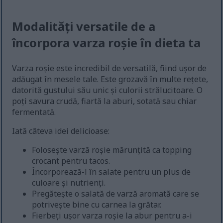
Modalități versatile de a
încorpora varza roșie în dieta ta
Varza roșie este incredibil de versatilă, fiind ușor de
adăugat în mesele tale. Este grozavă în multe rețete,
datorită gustului său unic și culorii strălucitoare. O
poți savura crudă, fiartă la aburi, sotată sau chiar
fermentată.
Iată câteva idei delicioase:
Folosește varză roșie mărunțită ca topping
crocant pentru tacos.
Încorporează-l în salate pentru un plus de
culoare și nutrienți.
Pregătește o salată de varză aromată care se
potrivește bine cu carnea la grătar.
Fierbeți ușor varza roșie la abur pentru a-i