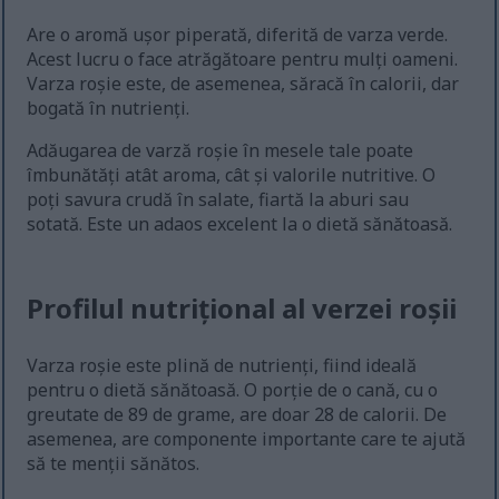
Are o aromă ușor piperată, diferită de varza verde.
Acest lucru o face atrăgătoare pentru mulți oameni.
Varza roșie este, de asemenea, săracă în calorii, dar
bogată în nutrienți.
Adăugarea de varză roșie în mesele tale poate
îmbunătăți atât aroma, cât și valorile nutritive. O
poți savura crudă în salate, fiartă la aburi sau
sotată. Este un adaos excelent la o dietă sănătoasă.
Profilul nutrițional al verzei roșii
Varza roșie este plină de nutrienți, fiind ideală
pentru o dietă sănătoasă. O porție de o cană, cu o
greutate de 89 de grame, are doar 28 de calorii. De
asemenea, are componente importante care te ajută
să te menții sănătos.