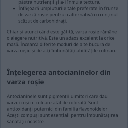
păstra nutrienții și a-i înmuia textura.
Înfășoară umpluturile tale preferate în frunze
de varză roșie pentru o alternativă cu conținut
scăzut de carbohidrați.
Chiar și atunci când este gătită, varza roșie rămâne
o alegere nutritivă. Este un adaos excelent la orice
masă. Încearcă diferite moduri de a te bucura de
varza roșie și de a-ți îmbunătăți abilitățile culinare.
Înțelegerea antocianinelor din
varza roșie
Antocianinele sunt pigmenții uimitori care dau
varzei roșii o culoare atât de colorată. Sunt
antioxidanți puternici din familia flavonoidelor.
Acești compuși sunt esențiali pentru îmbunătățirea
sănătății noastre.