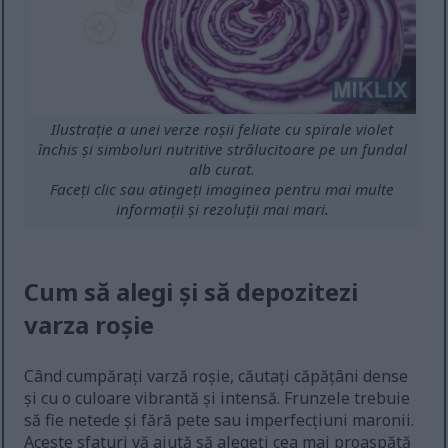
Ilustrație a unei verze roșii feliate cu spirale violet
închis și simboluri nutritive strălucitoare pe un fundal
alb curat.
Faceți clic sau atingeți imaginea pentru mai multe
informații și rezoluții mai mari.
Cum să alegi și să depozitezi
varza roșie
Când cumpărați varză roșie, căutați căpățâni dense
și cu o culoare vibrantă și intensă. Frunzele trebuie
să fie netede și fără pete sau imperfecțiuni maronii.
Aceste sfaturi vă ajută să alegeți cea mai proaspătă