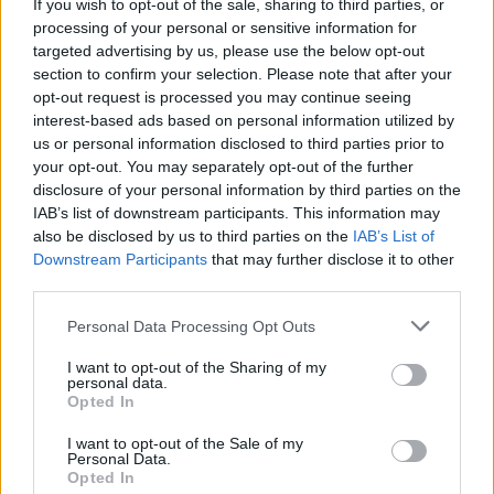
If you wish to opt-out of the sale, sharing to third parties, or
Varza roșie este un ajutor excelent în combaterea
processing of your personal or sensitive information for
cancerului. Este plină de sulforafan și antocianine,
targeted advertising by us, please use the below opt-out
care protejează organismul. Studiile arată că un
section to confirm your selection. Please note that after your
consum ridicat de legume crucifere, precum varza
opt-out request is processed you may continue seeing
roșie, poate reduce riscul de cancer colorectal cu
interest-based ads based on personal information utilized by
18%.
us or personal information disclosed to third parties prior to
your opt-out. You may separately opt-out of the further
Acești compuși ajută la oprirea creșterii celulelor
disclosure of your personal information by third parties on the
canceroase și ajută la eliminarea substanțelor
IAB’s list of downstream participants. This information may
dăunătoare. Adăugarea de varză roșie în mesele tale
also be disclosed by us to third parties on the
IAB’s List of
le poate face mai bune și te poate ajuta să te menții
Downstream Participants
that may further disclose it to other
sănătos. Este o modalitate gustoasă de a combate
third parties.
cancerul.
Please note that this website/app uses one or more Google
Personal Data Processing Opt Outs
services and may gather and store information including but
not limited to your visit or usage behaviour. You may click to
I want to opt-out of the Sharing of my
Îmbunătățirea sănătății
personal data.
grant or deny consent to Google and its third-party tags to
Opted In
digestive
use your data for below specified purposes in below Google
consent section.
I want to opt-out of the Sale of my
Personal Data.
Varza roșie este excelentă pentru sănătatea
Opted In