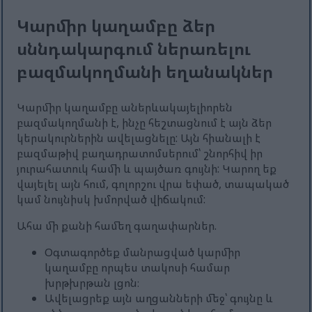
Կարմիր կաղամբը ձեր
սննդակարգում ներառելու
բազմակողմանի եղանակներ
Կարմիր կաղամբը աներևակայելիորեն
բազմակողմանի է, ինչը հեշտացնում է այն ձեր
կերակուրներին ավելացնելը: Այն հիանալի է
բազմաթիվ բաղադրատոմսերում՝ շնորհիվ իր
յուրահատուկ համի և պայծառ գույնի: Կարող եք
վայելել այն հում, գոլորշու վրա եփած, տապակած
կամ նույնիսկ խմորված վիճակում:
Ահա մի քանի համեղ գաղափարներ.
Օգտագործեք մանրացված կարմիր
կաղամբը որպես տակոսի համար
խրթխրթան լցոն։
Ավելացրեք այն աղցանների մեջ՝ գույնը և