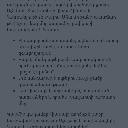
ավելացնելը կարող է օգնել վերահսկել քաղցը:
Այն նաև ձեզ կարևոր վիտամիններ և
հանքանյութեր է տալիս: Ահա մի քանի պատճառ,
թե ինչու է կարմիր կաղամբը լավ քաշի
կարգավորման համար.
Քիչ կալորիականությամբ, այնպես որ կարող
եք ավելին ուտել առանց մեղքի
զգացողության։
Բարձր մանրաթելային պարունակություն,
որը նպաստում է մարսողությանը և ձեզ
կուշտ է պահում։
Լի է սննդարար նյութերով, բայց ցածր
կալորիականությամբ։
Այն հիանալի է աղցանների, տապակած
ուտեստների և որպես խավարտի ուտեստի
մեջ։
Կարմիր կաղամբը հիանալի գործիք է քաշը
կառավարելու համար։ Այն թույլ է տալիս վայելել
համեղ և առողջարար կերակուրներ՝