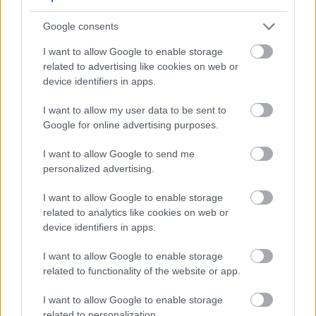
խթանում
Google consents
Կարմիր կաղամբը հիանալի է մարսողական
I want to allow Google to enable storage
առողջության համար, քանի որ այն հարուստ է
related to advertising like cookies on web or
մանրաթելերով: Այն ուտելը կարող է իսկապես
device identifiers in apps.
օգնել ձեր աղիքներին: Այն պարունակում է
ինչպես լուծվող, այնպես էլ անլուծելի մանրաթել,
I want to allow my user data to be sent to
որոնք կարևոր են աղիքների կանոնավոր
Google for online advertising purposes.
աշխատանքի համար:
I want to allow Google to send me
Անլուծելի մանրաթելը ձեր կղանքը դարձնում է
personalized advertising.
ավելի ծավալուն, ինչը օգնում է խուսափել
փորկապությունից: Լուծվող մանրաթելը սնուցում է
I want to allow Google to enable storage
աղիների օգտակար մանրէները՝ պահպանելով
related to analytics like cookies on web or
դրանց հավասարակշռությունը: Այս
device identifiers in apps.
հավասարակշռությունը առողջ աղիքի համար
I want to allow Google to enable storage
կարևոր է:
related to functionality of the website or app.
Ուսումնասիրությունները ցույց են տալիս, որ
կարմիր կաղամբի հյութը կարող է բուժել
I want to allow Google to enable storage
related to personalization.