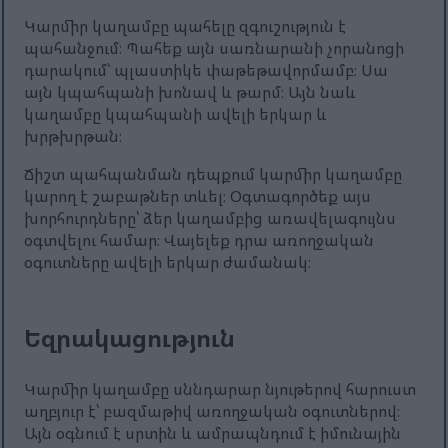
Կարմիր կաղամբը պահելը զգուշություն է
պահանջում։ Պահեք այն սառնարանի չորանոցի
դարակում՝ պլաստիկե փաթեթավորմամբ։ Սա
այն կպահպանի խոնավ և թարմ։ Այն նաև
կաղամբը կպահպանի ավելի երկար և
խրթխրթան։
Ճիշտ պահպանման դեպքում կարմիր կաղամբը
կարող է շաբաթներ տևել։ Օգտագործեք այս
խորհուրդները՝ ձեր կաղամբից առավելագույնս
օգտվելու համար։ Վայելեք դրա առողջական
օգուտները ավելի երկար ժամանակ։
Եզրակացություն
Կարմիր կաղամբը սննդարար նյութերով հարուստ
աղբյուր է՝ բազմաթիվ առողջական օգուտներով։
Այն օգնում է սրտին և ամրապնդում է իմունային