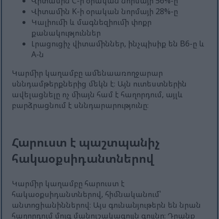
Վիտամին C-ի օրական նորմայի 56%-ը
Վիտամին K-ի օրական նորմայի 28%-ը
Կալիումի և մագնեզիումի փոքր
քանակություններ
Լրացուցիչ վիտամիններ, ինչպիսիք են B6-ը և
A-ն
Կարմիր կաղամբը ամենաառողջարար
սննդամթերքներից մեկն է։ Այն ուտեստներին
ավելացնելը ոչ միայն համ է հաղորդում, այլև
բարձրացնում է սննդարարությունը։
Հարուստ է պաշտպանիչ
հակաօքսիդանտներով
Կարմիր կաղամբը հարուստ է
հակաօքսիդանտներով, հիմնականում՝
անտոցիանիններով։ Այս գունանյութերն են նրան
հաղորդում մուգ մանուշակագույն գույնը։ Դրանք