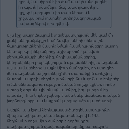
գրում, նա սիրում է իր ժամանակն անցկացնել
իր այգին խնամելու, ճաշ պատրաստելու,
գրքեր կարդալու և իր տան ներսում և
շրջակայքում տարբեր ստեղծագործական
նախագծերով զբաղվելով:
Այս էջը պարունակում է տեղեկատվություն մեկ կամ մի
քանի սննդամթերքի կամ հավելումների սննդային
հատկությունների մասին: Նման հատկությունները կարող
են տարբեր լինել ամբողջ աշխարհում՝ կախված
բերքահավաքի սեզոնից, հողի պայմաններից,
կենդանիների բարեկեցության պայմաններից, տեղական
այլ պայմաններից և այլն: Միշտ համոզվեք, որ ստուգեք
ձեր տեղական աղբյուրները՝ ձեր տարածքին առնչվող
հատուկ և արդի տեղեկությունների համար: Շատ երկրներ
ունեն սննդակարգի պաշտոնական ուղեցույցներ, որոնք
պետք է գերակա լինեն այն ամենից, ինչ կարդում եք
այստեղ: Դուք երբեք չպետք է անտեսեք մասնագիտական
​​խորհուրդները այս կայքում կարդացածի պատճառով:
Ավելին, այս էջում ներկայացված տեղեկատվությունը
միայն տեղեկատվական նպատակներով է: Թեև
հեղինակը ողջամիտ ջանքեր է գործադրել
տեղեկատվության վավերականությունը ստուգելու և