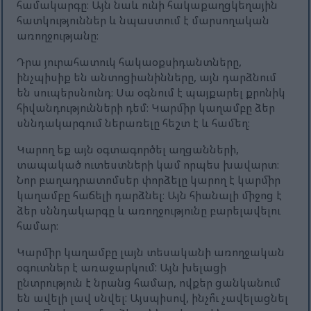
համակարգը։ Այն նաև ունի հակաքաղցկեղային
հատկություններ և նպաստում է մարսողական
առողջությանը։
Դրա յուրահատուկ հակաօքսիդանտները,
ինչպիսիք են անտոցիանինները, այն դարձնում
են սուպերսնունդ։ Սա օգնում է պայքարել քրոնիկ
հիվանդությունների դեմ։ Կարմիր կաղամբը ձեր
սննդակարգում ներառելը հեշտ է և համեղ։
Կարող եք այն օգտագործել աղցանների,
տապակած ուտեստների կամ որպես խավարտ։
Նոր բաղադրատոմսեր փորձելը կարող է կարմիր
կաղամբը հաճելի դարձնել։ Այն հիանալի միջոց է
ձեր սննդակարգը և առողջությունը բարելավելու
համար։
Կարմիր կաղամբը լայն տեսականի առողջական
օգուտներ է առաջարկում: Այն խելացի
ընտրություն է նրանց համար, ովքեր ցանկանում
են ավելի լավ սնվել: Այսպիսով, ինչո՞ւ չավելացնել