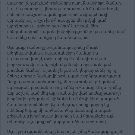
այստեղ ընդգրկված թեմաներն ուսումնասիրելու համար,
նա, հնարավոր է, վերապատրաստված մասնագետ չէ,
որն ունի պաշտոնական կրթություն տվյալ թեմայի
վերաբերյալ: Միշտ խորհրդակցեք ձեր բժշկի կամ
պրոֆեսիոնալ դիետոլոգի հետ՝ նախքան ձեր
սննդակարգում էական փոփոխություններ կատարելը կամ
եթե ունեք որևէ առնչվող մտահոգություն:
Այս կայքի ամբողջ բովանդակությունը միայն
տեղեկատվական նպատակների համար է և
նախատեսված չէ փոխարինել մասնագիտական ​​
խորհրդատվության, բժշկական ախտորոշման կամ
բուժման համար: Այստեղ եղած տեղեկություններից ոչ
մեկը չպետք է համարվի բժշկական խորհրդատվություն:
Դուք պատասխանատու եք ձեր սեփական բժշկական
օգնության, բուժման և որոշումների համար: Միշտ դիմեք
ձեր բժշկին կամ մեկ այլ որակավորված բուժաշխատողի
խորհրդին բժշկական վիճակի կամ մեկի հետ կապված
մտահոգությունների վերաբերյալ, որոնք կարող եք
ունենալ: Երբեք մի արհամարհեք մասնագիտական ​​
բժշկական խորհրդատվությունը կամ հետաձգեք այն
փնտրելը այս կայքում կարդացածի պատճառով:
Այս էջում պատկերները կարող են լինել համակարգչային