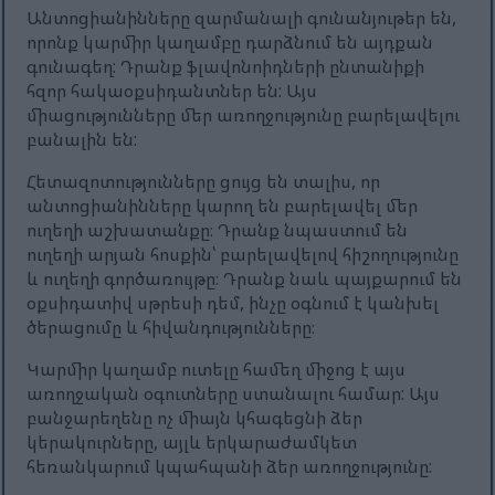
Անտոցիանինները զարմանալի գունանյութեր են,
որոնք կարմիր կաղամբը դարձնում են այդքան
գունագեղ: Դրանք ֆլավոնոիդների ընտանիքի
հզոր հակաօքսիդանտներ են: Այս
միացությունները մեր առողջությունը բարելավելու
բանալին են:
Հետազոտությունները ցույց են տալիս, որ
անտոցիանինները կարող են բարելավել մեր
ուղեղի աշխատանքը։ Դրանք նպաստում են
ուղեղի արյան հոսքին՝ բարելավելով հիշողությունը
և ուղեղի գործառույթը։ Դրանք նաև պայքարում են
օքսիդատիվ սթրեսի դեմ, ինչը օգնում է կանխել
ծերացումը և հիվանդությունները։
Կարմիր կաղամբ ուտելը համեղ միջոց է այս
առողջական օգուտները ստանալու համար: Այս
բանջարեղենը ոչ միայն կհագեցնի ձեր
կերակուրները, այլև երկարաժամկետ
հեռանկարում կպահպանի ձեր առողջությունը: