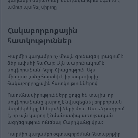
կաղամբի ներառումը սննդակարգում օգնում է
ամուր պահել սիրտը:
Հակաբորբոքային
հատկություններ
Կարմիր կաղամբը ոչ միայն գունագեղ լրացում է
ձեր ափսեի համար։ Այն պարունակում է
սուլֆորաֆան՝ հզոր միացություն։ Այս
միացությունը հայտնի է իր տպավորիչ
հակաբորբոքային հատկություններով։
Ուսումնասիրությունները ցույց են տալիս, որ
սուլֆորաֆանը կարող է նվազեցնել բորբոքման
մարկերները կենդանիների մոտ: Սա ենթադրում
է, որ այն կարող է նմանատիպ առողջական
ազդեցություն ունենալ մարդկանց վրա:
Կարմիր կաղամբի օգտագործման հետաքրքիր