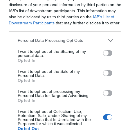
disclosure of your personal information by third parties on the
Կարմիր կաղամբը մեծ օգնություն է քաղցկեղի
IAB’s list of downstream participants. This information may
դեմ պայքարում: Այն հարուստ է սուլֆորաֆանով և
also be disclosed by us to third parties on the
IAB’s List of
անտոցիանիններով, որոնք պաշտպանում են մեր
Downstream Participants
that may further disclose it to other
մարմինը: Ուսումնասիրությունները ցույց են
third parties.
տալիս, որ խաչածաղկավոր բանջարեղենի,
Please note that this website/app uses one or more Google
ինչպիսին է կարմիր կաղամբը, մեծ
Personal Data Processing Opt Outs
services and may gather and store information including but
քանակությամբ ուտելը կարող է 18%-ով
not limited to your visit or usage behaviour. You may click to
I want to opt-out of the Sharing of my
նվազեցնել հաստ աղիքի քաղցկեղի
personal data.
grant or deny consent to Google and its third-party tags to
առաջացման ռիսկը:
Opted In
use your data for below specified purposes in below Google
consent section.
Այս միացությունները կանխում են քաղցկեղի
I want to opt-out of the Sale of my
Personal Data.
բջիջների աճը և օգնում են հեռացնել վնասակար
Opted In
նյութերը: Կարմիր կաղամբը ձեր սննդակարգին
ավելացնելը կարող է դրանք ավելի լավը դարձնել
I want to opt-out of processing my
և օգնել ձեզ առողջ մնալ: Այն համեղ միջոց է
Personal Data for Targeted Advertising.
Opted In
քաղցկեղի դեմ պայքարելու համար:
I want to opt-out of Collection, Use,
Retention, Sale, and/or Sharing of my
Personal Data that Is Unrelated with the
Մարսողական առողջության
Purposes for which it was collected.
Opted Out