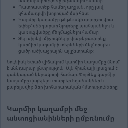
սննդարարությունը խթանելու համար։
Պատրաստեք համեղ աղցան, որը լավ
կհամադրվի խորոված մսի հետ։
Կարմիր կաղամբը թեթևակի գոլորշու վրա
եփեք՝ սննդարար նյութերը պահպանելու և
կառուցվածքը մեղմացնելու համար։
Ձեր սիրելի միջուկները փաթեթավորեք
կարմիր կաղամբի տերևների մեջ՝ որպես
ցածր ածխաջրային այլընտրանք։
Նույնիսկ եփած վիճակում կարմիր կաղամբը մնում
է սննդարար ընտրություն։ Այն հիանալի լրացում է
ցանկացած կերակուրի համար։ Փորձեք կարմիր
կաղամբը վայելելու տարբեր եղանակներ և
բարելավեք ձեր խոհարարական հմտությունները։
Կարմիր կաղամբի մեջ
անտոցիանինների ըմբռնումը