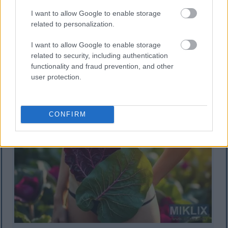
Kiasi kikubwa cha nyuzinyuzi, ambazo
I want to allow Google to enable storage
husaidia usagaji chakula na kukufanya ushibe.
related to personalization.
Imejaa virutubisho lakini kalori chache.
Ni nzuri sana katika saladi, vyakula vya
I want to allow Google to enable storage
kukaanga, na kama sahani ya kando.
related to security, including authentication
functionality and fraud prevention, and other
Kabichi nyekundu ni kifaa bora cha kudhibiti uzito
user protection.
wako. Inakuwezesha kufurahia milo tamu na yenye
afya huku ukijitahidi kufikia malengo yako.
CONFIRM