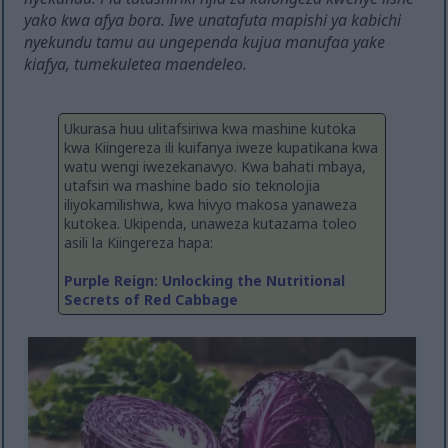
yako kwa afya bora. Iwe unatafuta mapishi ya kabichi
nyekundu tamu au ungependa kujua manufaa yake
kiafya, tumekuletea maendeleo.
Ukurasa huu ulitafsiriwa kwa mashine kutoka
kwa Kiingereza ili kuifanya iweze kupatikana kwa
watu wengi iwezekanavyo. Kwa bahati mbaya,
utafsiri wa mashine bado sio teknolojia
iliyokamilishwa, kwa hivyo makosa yanaweza
kutokea. Ukipenda, unaweza kutazama toleo
asili la Kiingereza hapa:
Purple Reign: Unlocking the Nutritional
Secrets of Red Cabbage