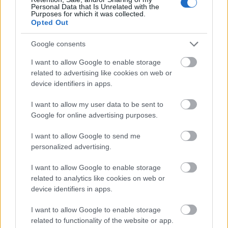
Personal Data that Is Unrelated with the
Purposes for which it was collected.
Opted Out
Usimamizi wa Uzito kwa Kabichi
Google consents
Nyekundu
I want to allow Google to enable storage
related to advertising like cookies on web or
Kwa wale wanaojaribu kupunguza uzito, kuchagua
device identifiers in apps.
vyakula vyenye kalori chache ni muhimu. Kabichi
nyekundu ni chaguo zuri. Ina kalori chache lakini
I want to allow my user data to be sent to
ina nyuzinyuzi nyingi, ambayo hukusaidia kujisikia
Google for online advertising purposes.
umeshiba. Hii inafanya kuwa chaguo bora la
kupunguza uzito bila kupoteza virutubisho.
I want to allow Google to send me
personalized advertising.
Kuongeza kabichi nyekundu kwenye milo yako
kunaweza kusaidia kudhibiti njaa. Pia hukupa
I want to allow Google to enable storage
vitamini na madini muhimu. Hapa kuna baadhi ya
related to analytics like cookies on web or
sababu kwa nini kabichi nyekundu ni nzuri kwa
device identifiers in apps.
kupunguza uzito:
I want to allow Google to enable storage
Kalori chache, kwa hivyo unaweza kula zaidi
related to functionality of the website or app.
bila kuhisi hatia.