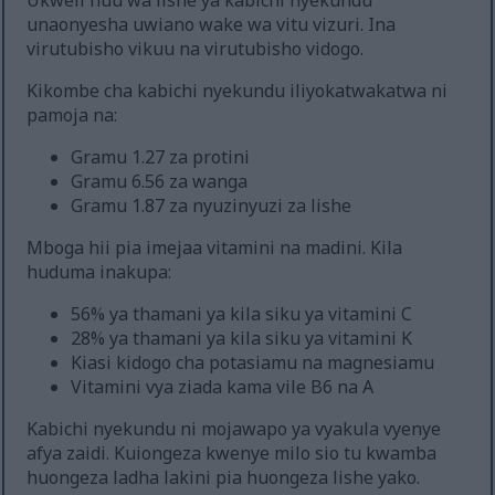
Ukweli huu wa lishe ya kabichi nyekundu
unaonyesha uwiano wake wa vitu vizuri. Ina
virutubisho vikuu na virutubisho vidogo.
Kikombe cha kabichi nyekundu iliyokatwakatwa ni
pamoja na:
Gramu 1.27 za protini
Gramu 6.56 za wanga
Gramu 1.87 za nyuzinyuzi za lishe
Mboga hii pia imejaa vitamini na madini. Kila
huduma inakupa:
56% ya thamani ya kila siku ya vitamini C
28% ya thamani ya kila siku ya vitamini K
Kiasi kidogo cha potasiamu na magnesiamu
Vitamini vya ziada kama vile B6 na A
Kabichi nyekundu ni mojawapo ya vyakula vyenye
afya zaidi. Kuiongeza kwenye milo sio tu kwamba
huongeza ladha lakini pia huongeza lishe yako.