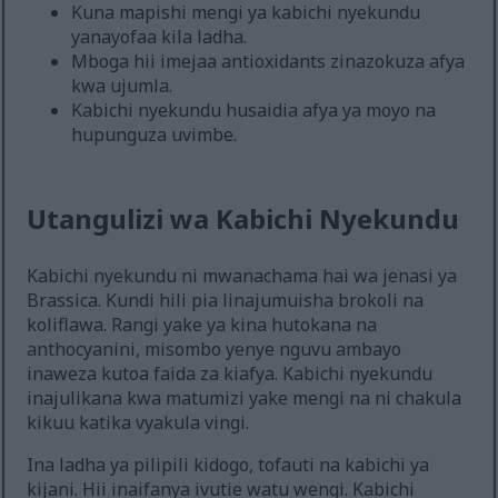
Kuna mapishi mengi ya kabichi nyekundu
yanayofaa kila ladha.
Mboga hii imejaa antioxidants zinazokuza afya
kwa ujumla.
Kabichi nyekundu husaidia afya ya moyo na
hupunguza uvimbe.
Utangulizi wa Kabichi Nyekundu
Kabichi nyekundu ni mwanachama hai wa jenasi ya
Brassica. Kundi hili pia linajumuisha brokoli na
koliflawa. Rangi yake ya kina hutokana na
anthocyanini, misombo yenye nguvu ambayo
inaweza kutoa faida za kiafya. Kabichi nyekundu
inajulikana kwa matumizi yake mengi na ni chakula
kikuu katika vyakula vingi.
Ina ladha ya pilipili kidogo, tofauti na kabichi ya
kijani. Hii inaifanya ivutie watu wengi. Kabichi