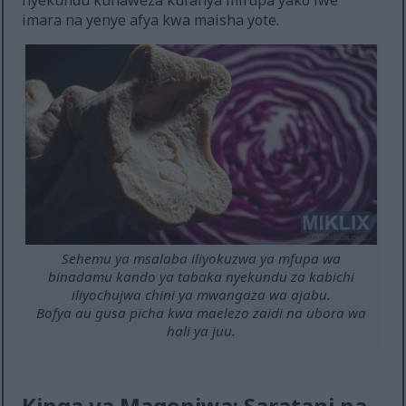
nyekundu kunaweza kufanya mifupa yako iwe
imara na yenye afya kwa maisha yote.
Sehemu ya msalaba iliyokuzwa ya mfupa wa
binadamu kando ya tabaka nyekundu za kabichi
iliyochujwa chini ya mwangaza wa ajabu.
Bofya au gusa picha kwa maelezo zaidi na ubora wa
hali ya juu.
Kinga ya Magonjwa: Saratani na