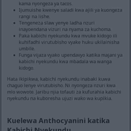
kama nyongeza ya tacos.
Ijumuishe kwenye saladi kwa ajili ya kuongeza
rangi na lishe.
Tengeneza slaw yenye ladha nzuri
inayoendana vizuri na nyama za kuchoma.
Paka kabichi nyekundu kwa mvuke kidogo ili
kuhifadhi virutubisho vyake huku ukilainisha
umbile.
Funga vijaza vyako upendavyo katika majani ya
kabichi nyekundu kwa mbadala wa wanga
kidogo.
Hata ikipikwa, kabichi nyekundu inabaki kuwa
chaguo lenye virutubisho. Ni nyongeza nzuri kwa
mlo wowote. Jaribu njia tofauti za kufurahia kabichi
nyekundu na kuboresha ujuzi wako wa kupikia.
Kuelewa Anthocyanini katika
Kabichi Nyekundu