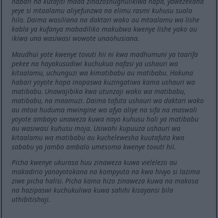
habari na kutafiti mada zinazoshughulikiwa hapa, yawezekana
yeye si mtaalamu aliyefunzwa na elimu rasmi kuhusu suala
hilo. Daima wasiliana na daktari wako au mtaalamu wa lishe
kabla ya kufanya mabadiliko makubwa kwenye lishe yako au
ikiwa una wasiwasi wowote unaohusiana.
Maudhui yote kwenye tovuti hii ni kwa madhumuni ya taarifa
pekee na hayakusudiwi kuchukua nafasi ya ushauri wa
kitaalamu, uchunguzi wa kimatibabu au matibabu. Hakuna
habari yoyote hapa inapaswa kuzingatiwa kama ushauri wa
matibabu. Unawajibika kwa utunzaji wako wa matibabu,
matibabu, na maamuzi. Daima tafuta ushauri wa daktari wako
au mtoa huduma mwingine wa afya aliye na sifa na maswali
yoyote ambayo unaweza kuwa nayo kuhusu hali ya matibabu
au wasiwasi kuhusu moja. Usiwahi kupuuza ushauri wa
kitaalamu wa matibabu au kuchelewesha kuutafuta kwa
sababu ya jambo ambalo umesoma kwenye tovuti hii.
Picha kwenye ukurasa huu zinaweza kuwa vielelezo au
makadirio yanayotokana na kompyuta na kwa hivyo si lazima
ziwe picha halisi. Picha kama hizo zinaweza kuwa na makosa
na hazipaswi kuchukuliwa kuwa sahihi kisayansi bila
uthibitishaji.