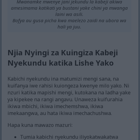
Mwanamke mwenye jani jekundu la kabeji akiwa
amesimama katikati ya bustani yake chini ya mwanga
laini wa asili.
Bofya au gusa picha kwa maelezo zaidi na ubora wa
hali ya juu.
Njia Nyingi za Kuingiza Kabeji
Nyekundu katika Lishe Yako
Kabichi nyekundu ina matumizi mengi sana, na
kuifanya iwe rahisi kuiongeza kwenye milo yako. Ni
nzuri katika mapishi mengi, kutokana na ladha yake
ya kipekee na rangi angavu. Unaweza kuifurahia
ikiwa mbichi, ikiwa imechemshwa, ikiwa
imekaangwa, au hata ikiwa imechachushwa.
Hapa kuna mawazo mazuri:
Tumia kabichi nyekundu iliyokatwakatwa