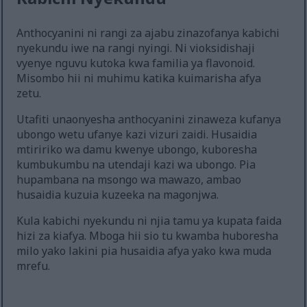
Anthocyanini ni rangi za ajabu zinazofanya kabichi
nyekundu iwe na rangi nyingi. Ni vioksidishaji
vyenye nguvu kutoka kwa familia ya flavonoid.
Misombo hii ni muhimu katika kuimarisha afya
zetu.
Utafiti unaonyesha anthocyanini zinaweza kufanya
ubongo wetu ufanye kazi vizuri zaidi. Husaidia
mtiririko wa damu kwenye ubongo, kuboresha
kumbukumbu na utendaji kazi wa ubongo. Pia
hupambana na msongo wa mawazo, ambao
husaidia kuzuia kuzeeka na magonjwa.
Kula kabichi nyekundu ni njia tamu ya kupata faida
hizi za kiafya. Mboga hii sio tu kwamba huboresha
milo yako lakini pia husaidia afya yako kwa muda
mrefu.