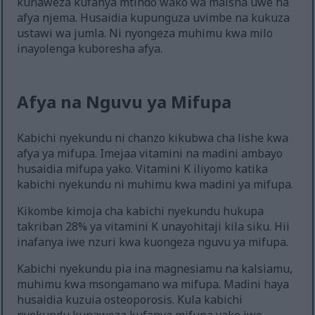
kunaweza kufanya mtindo wako wa maisha uwe na
afya njema. Husaidia kupunguza uvimbe na kukuza
ustawi wa jumla. Ni nyongeza muhimu kwa milo
inayolenga kuboresha afya.
Afya na Nguvu ya Mifupa
Kabichi nyekundu ni chanzo kikubwa cha lishe kwa
afya ya mifupa. Imejaa vitamini na madini ambayo
husaidia mifupa yako. Vitamini K iliyomo katika
kabichi nyekundu ni muhimu kwa madini ya mifupa.
Kikombe kimoja cha kabichi nyekundu hukupa
takriban 28% ya vitamini K unayohitaji kila siku. Hii
inafanya iwe nzuri kwa kuongeza nguvu ya mifupa.
Kabichi nyekundu pia ina magnesiamu na kalsiamu,
muhimu kwa msongamano wa mifupa. Madini haya
husaidia kuzuia osteoporosis. Kula kabichi