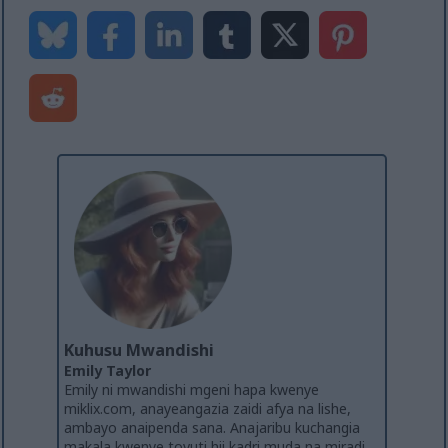
Kuhusu Mwandishi
Emily Taylor
Emily ni mwandishi mgeni hapa kwenye
miklix.com, anayeangazia zaidi afya na lishe,
ambayo anaipenda sana. Anajaribu kuchangia
makala kwenye tovuti hii kadri muda na miradi