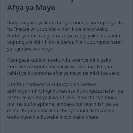
Afya ya Moyo
Rangi angavu ya kabichi nyekundu si ya kujionyesha
tu. Imejaa virutubisho vizuri kwa moyo wako.
Anthocyanini, rangi zinazoipa rangi yake, husaidia
kupunguza shinikizo la damu. Pia hupunguza hatari
ya ugonjwa wa moyo.
Kuongeza kabichi nyekundu kwenye milo yako
kunaweza kunufaisha moyo wako sana. Ni njia
rahisi ya kuboresha afya ya moyo na mishipa yako.
Utafiti unaonyesha kula vyakula vyenye
anthocyanini nyingi kunaweza kupunguza hatari ya
mshtuko wa moyo kwa 11-32%. Kabichi nyekundu
pia ina sulforaphane, ambayo hulinda mishipa ya
damu. Kujumuisha kabichi nyekundu katika mlo
wako husaidia kuweka moyo wako imara.