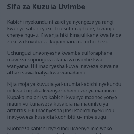
Sifa za Kuzuia Uvimbe
Kabichi nyekundu ni zaidi ya nyongeza ya rangi
kwenye sahani yako. Ina sulforaphane, kiwanja
chenye nguvu. Kiwanja hiki kinajulikana kwa faida
zake za kuvutia za kupambana na uchochezi.
Uchunguzi unaonyesha kwamba sulforaphane
inaweza kupunguza alama za uvimbe kwa
wanyama. Hii inaonyesha kuwa inaweza kuwa na
athari sawa kiafya kwa wanadamu.
Njia moja ya kuvutia ya kutumia kabichi nyekundu
ni kwa kuipaka kwenye sehemu zenye maumivu.
Kupaka majani ya kabichi kwenye maeneo yenye
maumivu kunaweza kusaidia na maumivu ya
arthritis. Hii inaonyesha jinsi kabichi nyekundu
inavyoweza kusaidia kudhibiti uvimbe sugu.
Kuongeza kabichi nyekundu kwenye mlo wako