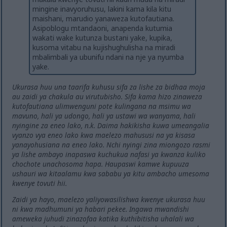
mingine inavyoruhusu, lakini kama kila kitu
maishani, marudio yanaweza kutofautiana.
Asipoblogu mtandaoni, anapenda kutumia
wakati wake kutunza bustani yake, kupika,
kusoma vitabu na kujishughulisha na miradi
mbalimbali ya ubunifu ndani na nje ya nyumba
yake.
Ukurasa huu una taarifa kuhusu sifa za lishe za bidhaa moja
au zaidi ya chakula au virutubisho. Sifa kama hizo zinaweza
kutofautiana ulimwenguni pote kulingana na msimu wa
mavuno, hali ya udongo, hali ya ustawi wa wanyama, hali
nyingine za eneo lako, n.k. Daima hakikisha kuwa umeangalia
vyanzo vya eneo lako kwa maelezo mahususi na ya kisasa
yanayohusiana na eneo lako. Nchi nyingi zina miongozo rasmi
ya lishe ambayo inapaswa kuchukua nafasi ya kwanza kuliko
chochote unachosoma hapa. Haupaswi kamwe kupuuza
ushauri wa kitaalamu kwa sababu ya kitu ambacho umesoma
kwenye tovuti hii.
Zaidi ya hayo, maelezo yaliyowasilishwa kwenye ukurasa huu
ni kwa madhumuni ya habari pekee. Ingawa mwandishi
ameweka juhudi zinazofaa katika kuthibitisha uhalali wa