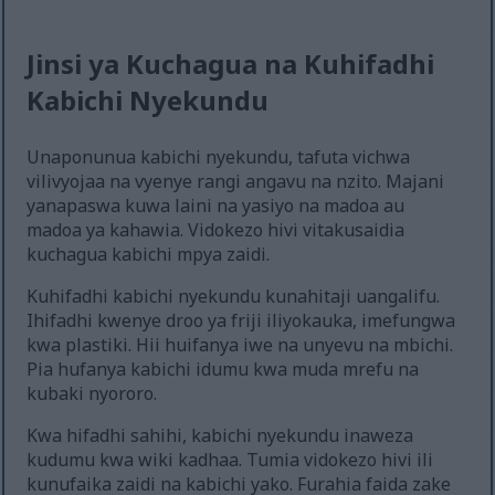
Jinsi ya Kuchagua na Kuhifadhi
Kabichi Nyekundu
Unaponunua kabichi nyekundu, tafuta vichwa
vilivyojaa na vyenye rangi angavu na nzito. Majani
yanapaswa kuwa laini na yasiyo na madoa au
madoa ya kahawia. Vidokezo hivi vitakusaidia
kuchagua kabichi mpya zaidi.
Kuhifadhi kabichi nyekundu kunahitaji uangalifu.
Ihifadhi kwenye droo ya friji iliyokauka, imefungwa
kwa plastiki. Hii huifanya iwe na unyevu na mbichi.
Pia hufanya kabichi idumu kwa muda mrefu na
kubaki nyororo.
Kwa hifadhi sahihi, kabichi nyekundu inaweza
kudumu kwa wiki kadhaa. Tumia vidokezo hivi ili
kunufaika zaidi na kabichi yako. Furahia faida zake