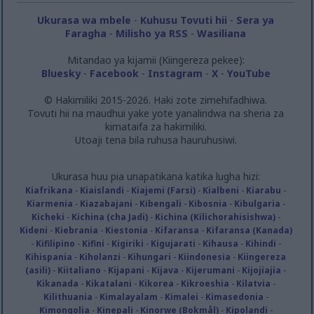
Ukurasa wa mbele
-
Kuhusu Tovuti hii
-
Sera ya
Faragha
-
Milisho ya RSS
-
Wasiliana
Mitandao ya kijamii (Kiingereza pekee):
Bluesky
-
Facebook
-
Instagram
-
X
-
YouTube
© Hakimiliki 2015-2026. Haki zote zimehifadhiwa.
Tovuti hii na maudhui yake yote yanalindwa na sheria za
kimataifa za hakimiliki.
Utoaji tena bila ruhusa hauruhusiwi.
Ukurasa huu pia unapatikana katika lugha hizi:
Kiafrikana
-
Kiaislandi
-
Kiajemi (Farsi)
-
Kialbeni
-
Kiarabu
-
Kiarmenia
-
Kiazabajani
-
Kibengali
-
Kibosnia
-
Kibulgaria
-
Kicheki
-
Kichina (cha Jadi)
-
Kichina (Kilichorahisishwa)
-
Kideni
-
Kiebrania
-
Kiestonia
-
Kifaransa
-
Kifaransa (Kanada)
-
Kifilipino
-
Kifini
-
Kigiriki
-
Kigujarati
-
Kihausa
-
Kihindi
-
Kihispania
-
Kiholanzi
-
Kihungari
-
Kiindonesia
-
Kiingereza
(asili)
-
Kiitaliano
-
Kijapani
-
Kijava
-
Kijerumani
-
Kijojiajia
-
Kikanada
-
Kikatalani
-
Kikorea
-
Kikroeshia
-
Kilatvia
-
Kilithuania
-
Kimalayalam
-
Kimalei
-
Kimasedonia
-
Kimongolia
-
Kinepali
-
Kinorwe (Bokmål)
-
Kipolandi
-