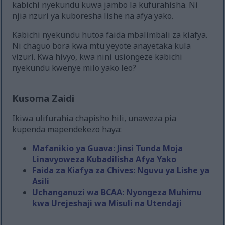
kabichi nyekundu kuwa jambo la kufurahisha. Ni
njia nzuri ya kuboresha lishe na afya yako.
Kabichi nyekundu hutoa faida mbalimbali za kiafya.
Ni chaguo bora kwa mtu yeyote anayetaka kula
vizuri. Kwa hivyo, kwa nini usiongeze kabichi
nyekundu kwenye milo yako leo?
Kusoma Zaidi
Ikiwa ulifurahia chapisho hili, unaweza pia
kupenda mapendekezo haya:
Mafanikio ya Guava: Jinsi Tunda Moja
Linavyoweza Kubadilisha Afya Yako
Faida za Kiafya za Chives: Nguvu ya Lishe ya
Asili
Uchanganuzi wa BCAA: Nyongeza Muhimu
kwa Urejeshaji wa Misuli na Utendaji