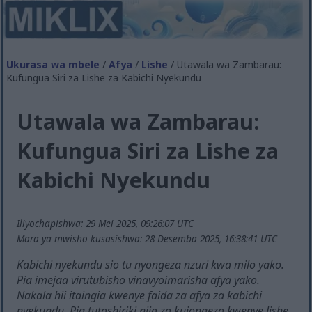
Ukurasa wa mbele
/
Afya
/
Lishe
/ Utawala wa Zambarau:
Kufungua Siri za Lishe za Kabichi Nyekundu
Utawala wa Zambarau:
Kufungua Siri za Lishe za
Kabichi Nyekundu
Iliyochapishwa: 29 Mei 2025, 09:26:07 UTC
Mara ya mwisho kusasishwa: 28 Desemba 2025, 16:38:41 UTC
Kabichi nyekundu sio tu nyongeza nzuri kwa milo yako.
Pia imejaa virutubisho vinavyoimarisha afya yako.
Nakala hii itaingia kwenye faida za afya za kabichi
nyekundu. Pia tutashiriki njia za kuiongeza kwenye lishe