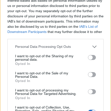
interest-based ads based on personal information utilized by
wa Chakula
us or personal information disclosed to third parties prior to
your opt-out. You may separately opt-out of the further
disclosure of your personal information by third parties on the
Kabichi nyekundu ni nzuri kwa afya yako ya usagaji
IAB’s list of downstream participants. This information may
chakula kwa sababu imejaa nyuzinyuzi. Kula
also be disclosed by us to third parties on the
IAB’s List of
inaweza kusaidia utumbo wako. Ina nyuzinyuzi
Downstream Participants
that may further disclose it to other
zinazoyeyuka na zisizoyeyuka, ambazo ni muhimu
third parties.
kwa haja kubwa ya kawaida.
Please note that this website/app uses one or more Google
Personal Data Processing Opt Outs
Nyuzinyuzi zisizoyeyuka hufanya kinyesi chako
services and may gather and store information including but
kiwe kikubwa zaidi, na hivyo kuzuia kuvimbiwa.
not limited to your visit or usage behaviour. You may click to
I want to opt-out of the Sharing of my
personal data.
Nyuzinyuzi zinazoyeyuka hulisha bakteria wazuri
grant or deny consent to Google and its third-party tags to
Opted In
kwenye utumbo wako, na kuuweka katika uwiano
use your data for below specified purposes in below Google
mzuri. Usawa huu ni muhimu kwa utumbo wenye
consent section.
I want to opt-out of the Sale of my
Personal Data.
afya.
Opted In
Uchunguzi unaonyesha kwamba juisi ya kabichi
I want to opt-out of processing my
nyekundu inaweza kuponya vidonda vya utumbo. Hii
Personal Data for Targeted Advertising.
inafanya kabichi nyekundu kuwa chaguo bora kwa
Opted In
usagaji bora wa chakula. Inaongeza ladha na rangi
I want to opt-out of Collection, Use,
kwenye milo yako na husaidia afya ya utumbo wako.
Retention, Sale, and/or Sharing of my