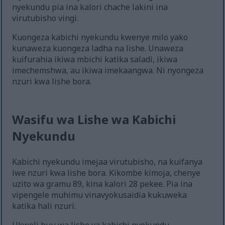
nyekundu pia ina kalori chache lakini ina
virutubisho vingi.
Kuongeza kabichi nyekundu kwenye milo yako
kunaweza kuongeza ladha na lishe. Unaweza
kuifurahia ikiwa mbichi katika saladi, ikiwa
imechemshwa, au ikiwa imekaangwa. Ni nyongeza
nzuri kwa lishe bora.
Wasifu wa Lishe wa Kabichi
Nyekundu
Kabichi nyekundu imejaa virutubisho, na kuifanya
iwe nzuri kwa lishe bora. Kikombe kimoja, chenye
uzito wa gramu 89, kina kalori 28 pekee. Pia ina
vipengele muhimu vinavyokusaidia kukuweka
katika hali nzuri.