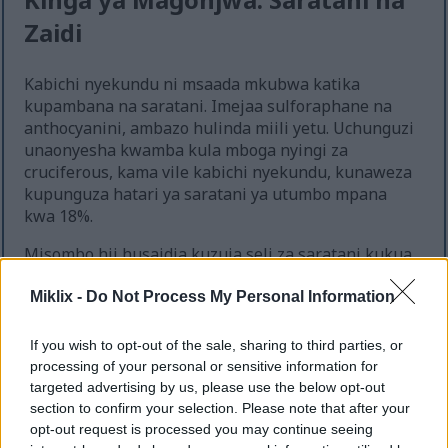
Zaidi
Kabichi nyekundu ni msaada mkubwa katika
kupambana na saratani. Imejaa sulforaphane na
anthocyanini, ambazo hulinda miili yetu. Uchunguzi
unaonyesha kwamba kula mboga nyingi za
cruciferous, kama vile kabichi nyekundu, kunaweza
kupunguza hatari ya saratani ya utumbo mpana
kwa 18%.
Misombo hii husaidia kuzuia seli za saratani kukua
na kusaidia kuondoa vitu vyenye madhara.
Kuongeza kabichi nyekundu kwenye milo yako
Miklix -
Do Not Process My Personal Information
kunaweza kuzifanya ziwe bora na kukusaidia kuwa
na afya njema. Ni njia tamu ya kupambana na
If you wish to opt-out of the sale, sharing to third parties, or
saratani.
processing of your personal or sensitive information for
targeted advertising by us, please use the below opt-out
section to confirm your selection. Please note that after your
opt-out request is processed you may continue seeing
Kuimarisha Afya ya Mmeng'enyo