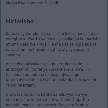
kiafya kwa muda mrefu zaidi.
Hitimisho
Kabichi nyekundu ni chanzo cha lishe chenye faida
nyingi za kiafya. Husaidia moyo wako na kuimarisha
mfumo wako wa kinga. Pia ina sifa za kupambana
na saratani na husaidia katika afya ya usagaji
chakula.
Vioksidishaji vyake vya kipekee, kama vile
anthocyanini, huifanya kuwa chakula bora. Hii
husaidia kupambana na magonjwa sugu.
Kujumuisha kabichi nyekundu katika mlo wako ni
rahisi na kitamu.
Unaweza kuitumia katika saladi, vyakula vya
kukaanga, au kama sahani ya kando. Kujaribu
mapishi mapya kunaweza kufanya kufurahia