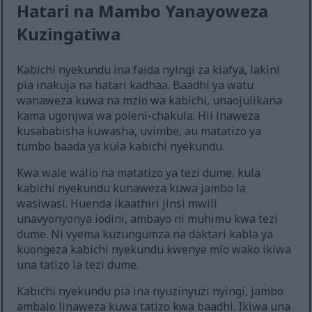
Hatari na Mambo Yanayoweza
Kuzingatiwa
Kabichi nyekundu ina faida nyingi za kiafya, lakini
pia inakuja na hatari kadhaa. Baadhi ya watu
wanaweza kuwa na mzio wa kabichi, unaojulikana
kama ugonjwa wa poleni-chakula. Hii inaweza
kusababisha kuwasha, uvimbe, au matatizo ya
tumbo baada ya kula kabichi nyekundu.
Kwa wale walio na matatizo ya tezi dume, kula
kabichi nyekundu kunaweza kuwa jambo la
wasiwasi. Huenda ikaathiri jinsi mwili
unavyonyonya iodini, ambayo ni muhimu kwa tezi
dume. Ni vyema kuzungumza na daktari kabla ya
kuongeza kabichi nyekundu kwenye mlo wako ikiwa
una tatizo la tezi dume.
Kabichi nyekundu pia ina nyuzinyuzi nyingi, jambo
ambalo linaweza kuwa tatizo kwa baadhi. Ikiwa una