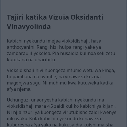
Tajiri katika Vizuia Oksidanti
Vinavyolinda
Kabichi nyekundu imejaa vioksidishaji, hasa
anthocyanini. Rangi hizi huipa rangi yake ya
zambarau iliyokolea. Pia husaidia kulinda seli zetu
kutokana na uharibifu.
Vioksidishaji hivi huongeza mfumo wetu wa kinga,
hupambana na uvimbe, na vinaweza kuzuia
magonjwa sugu. Ni muhimu kwa kutuweka katika
afya njema.
Uchunguzi unaonyesha kabichi nyekundu ina
vioksidishaji mara 4.5 zaidi kuliko kabichi ya kijani.
Ni njia nzuri ya kuongeza virutubisho zaidi kwenye
mlo wako. Kula kabichi nyekundu kunaweza
kuboresha afya yako na kukusaidia kuishi maisha