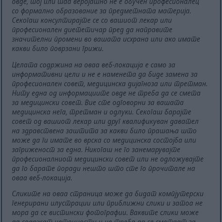
овде, тој или таа веројатно не е обучен професионалец
со формално образование за предметната материја.
Секогаш консултирајте се со вашиот лекар или
професионален диететичар пред да направите
значителни промени во вашата исхрана или ако имате
какви било поврзани грижи.
Целата содржина на оваа веб-локација е само за
информативни цели и не е наменета да биде замена за
професионален совет, медицинска дијагноза или третман.
Ниту една од информациите овде не треба да се смета
за медицински совет. Вие сте одговорни за вашата
медицинска нега, третман и одлуки. Секогаш барајте
совет од вашиот лекар или друг квалификуван давател
на здравствена заштита за какви било прашања што
може да ги имате во врска со медицинска состојба или
загриженост за една. Никогаш не го занемарувајте
професионалниот медицински совет или не одложувајте
да го барате поради нешто што сте го прочитале на
оваа веб-локација.
Сликите на оваа страница може да бидат компјутерски
генерирани илустрации или приближни слики и затоа не
мора да се вистински фотографии. Ваквите слики може
да содржат неточности и не треба да се сметаат за