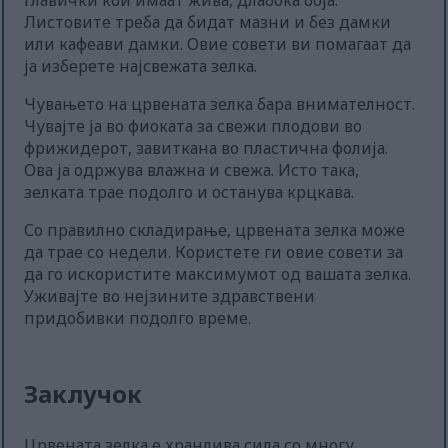
главички кои имаат жива, длабока боја.
Листовите треба да бидат мазни и без дамки
или кафеави дамки. Овие совети ви помагаат да
ја изберете најсвежата зелка.
Чувањето на црвената зелка бара внимателност.
Чувајте ја во фиоката за свежи плодови во
фрижидерот, завиткана во пластична фолија.
Ова ја одржува влажна и свежа. Исто така,
зелката трае подолго и останува крцкава.
Со правилно складирање, црвената зелка може
да трае со недели. Користете ги овие совети за
да го искористите максимумот од вашата зелка.
Уживајте во нејзините здравствени
придобивки подолго време.
Заклучок
Црвената зелка е хранлива сила со многу