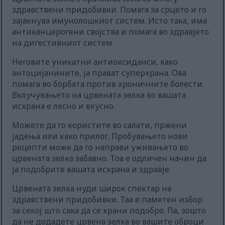
здравствени придобивки. Помага за срцето и го
зајакнува имунолошкиот систем. Исто така, има
антиканцерогени својства и помага во здравјето
на дигестивниот систем.
Неговите уникатни антиоксиданси, како
антоцијанините, ја прават суперхрана. Ова
помага во борбата против хроничните болести.
Вклучувањето на црвената зелка во вашата
исхрана е лесно и вкусно.
Можете да го користите во салати, пржени
јадења или како прилог. Пробувањето нови
рецепти може да го направи уживањето во
црвената зелка забавно. Тоа е одличен начин да
ја подобрите вашата исхрана и здравје.
Црвената зелка нуди широк спектар на
здравствени придобивки. Таа е паметен избор
за секој што сака да се храни подобро. Па, зошто
да не додадете црвена зелка во вашите оброци