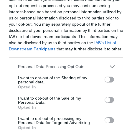
здравје
opt-out request is processed you may continue seeing
interest-based ads based on personal information utilized by
Црвената зелка е одлична за здравјето на
us or personal information disclosed to third parties prior to
your opt-out. You may separately opt-out of the further
дигестивниот систем бидејќи е полна со
disclosure of your personal information by third parties on the
растителни влакна. Нејзината консумација
IAB’s list of downstream participants. This information may
навистина може да им помогне на вашите
also be disclosed by us to third parties on the
IAB’s List of
црева. Содржи и растворливи и нерастворливи
Downstream Participants
that may further disclose it to other
влакна, кои се клучни за редовно празнење на
third parties.
цревата.
Please note that this website/app uses one or more Google
Personal Data Processing Opt Outs
Нерастворливите влакна ја прават вашата
services and may gather and store information including but
столица пообемна, помагајќи да се избегне
not limited to your visit or usage behaviour. You may click to
I want to opt-out of the Sharing of my
запек. Растворливите влакна ги хранат добрите
personal data.
grant or deny consent to Google and its third-party tags to
Opted In
бактерии во вашите црева, одржувајќи ја
use your data for below specified purposes in below Google
нивната рамнотежа. Оваа рамнотежа е клучна за
consent section.
I want to opt-out of the Sale of my
здрави црева.
Personal Data.
Opted In
Студиите покажуваат дека сокот од црвена
зелка може да лекува чир на цревата. Ова ја
I want to opt-out of processing my
Personal Data for Targeted Advertising.
прави црвената зелка одличен избор за подобро
Opted In
варење. Додава вкус и боја на вашите оброци и