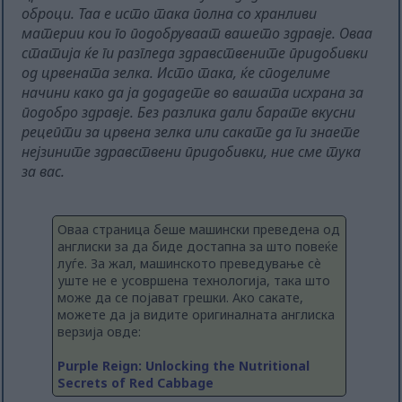
оброци. Таа е исто така полна со хранливи
материи кои го подобруваат вашето здравје. Оваа
статија ќе ги разгледа здравствените придобивки
од црвената зелка. Исто така, ќе споделиме
начини како да ја додадете во вашата исхрана за
подобро здравје. Без разлика дали барате вкусни
рецепти за црвена зелка или сакате да ги знаете
нејзините здравствени придобивки, ние сме тука
за вас.
Оваа страница беше машински преведена од
англиски за да биде достапна за што повеќе
луѓе. За жал, машинското преведување сè
уште не е усовршена технологија, така што
може да се појават грешки. Ако сакате,
можете да ја видите оригиналната англиска
верзија овде:
Purple Reign: Unlocking the Nutritional
Secrets of Red Cabbage