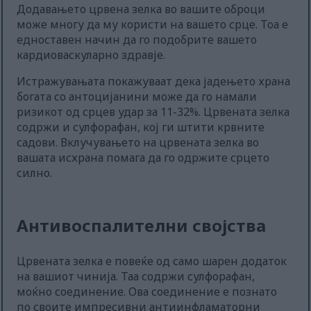
Додавањето црвена зелка во вашите оброци
може многу да му користи на вашето срце. Тоа е
едноставен начин да го подобрите вашето
кардиоваскуларно здравје.
Истражувањата покажуваат дека јадењето храна
богата со антоцијанини може да го намали
ризикот од срцев удар за 11-32%. Црвената зелка
содржи и сулфорафан, кој ги штити крвните
садови. Вклучувањето на црвената зелка во
вашата исхрана помага да го одржите срцето
силно.
Антивоспалителни својства
Црвената зелка е повеќе од само шарен додаток
на вашиот чинија. Таа содржи сулфорафан,
моќно соединение. Ова соединение е познато
по своите импресивни антиинфламаторни