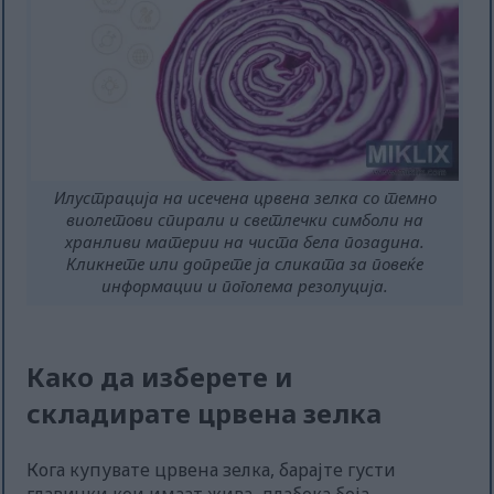
Илустрација на исечена црвена зелка со темно
виолетови спирали и светлечки симболи на
хранливи материи на чиста бела позадина.
Кликнете или допрете ја сликата за повеќе
информации и поголема резолуција.
Како да изберете и
складирате црвена зелка
Кога купувате црвена зелка, барајте густи