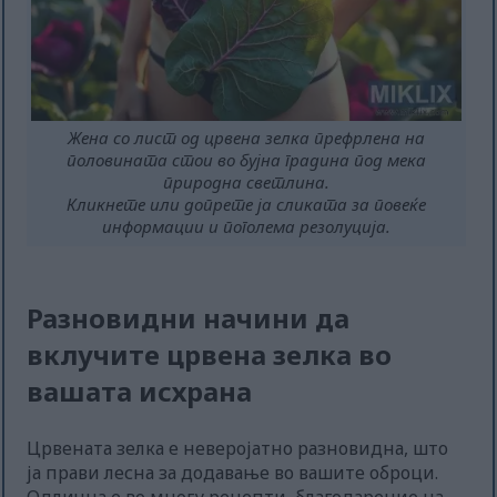
Жена со лист од црвена зелка префрлена на
половината стои во бујна градина под мека
природна светлина.
Кликнете или допрете ја сликата за повеќе
информации и поголема резолуција.
Разновидни начини да
вклучите црвена зелка во
вашата исхрана
Црвената зелка е неверојатно разновидна, што
ја прави лесна за додавање во вашите оброци.