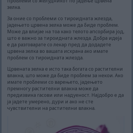
проблеми со желудникот по јадење црвена
зелка.
За оние со проблеми со тироидната жлезда,
јадењето црвена зелка може да биде проблем.
Може да влијае на тоа како телото апсорбира јод,
што е важно за тироидната жлезда. Добра идеја
е да разговарате со лекар пред да додадете
црвена зелка во вашата исхрана ако имате
проблем со тироидната жлезда.
Црвената зелка е исто така богата со растителни
влакна, што може да биде проблем за некои. Ако
имате проблеми со варењето, јадењето
премногу растителни влакна може да
предизвика гасови или надуеност. Најдобро е да
ја јадете умерено, дури и ако не сте
чувствителни на растителни влакна.