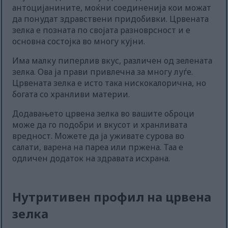
антоцијанините, моќни соединенија кои можат
да понудат здравствени придобивки. Црвената
зелка е позната по својата разноврсност и е
основна состојка во многу кујни.
Има малку пиперлив вкус, различен од зелената
зелка. Ова ја прави привлечна за многу луѓе.
Црвената зелка е исто така нискокалорична, но
богата со хранливи материи.
Додавањето црвена зелка во вашите оброци
може да го подобри и вкусот и хранливата
вредност. Можете да ја уживате сурова во
салати, варена на пареа или пржена. Таа е
одличен додаток на здравата исхрана.
Нутритивен профил на црвена
зелка