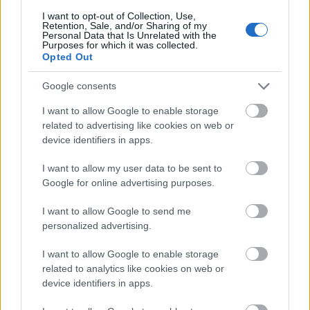
помага во здравјето на цревата.
I want to opt-out of Collection, Use,
Retention, Sale, and/or Sharing of my
Personal Data that Is Unrelated with the
Purposes for which it was collected.
Opted Out
Контрола на телесната тежина
со црвена зелка
Google consents
I want to allow Google to enable storage
За оние кои се обидуваат да ослабат, изборот на
related to advertising like cookies on web or
храна со малку калории е клучен. Црвената зелка
device identifiers in apps.
е одличен избор. Таа е нискокалорична, но
I want to allow my user data to be sent to
богата со растителни влакна, што ви помага да
Google for online advertising purposes.
се чувствувате сити. Ова ја прави паметен избор
за диета без губење на хранливи материи.
I want to allow Google to send me
personalized advertising.
Додавањето црвена зелка во вашите оброци
може да ви помогне да го контролирате гладот.
I want to allow Google to enable storage
Исто така, ви дава важни витамини и минерали.
related to analytics like cookies on web or
Еве неколку причини зошто црвената зелка е
device identifiers in apps.
добра за регулирање на телесната тежина: