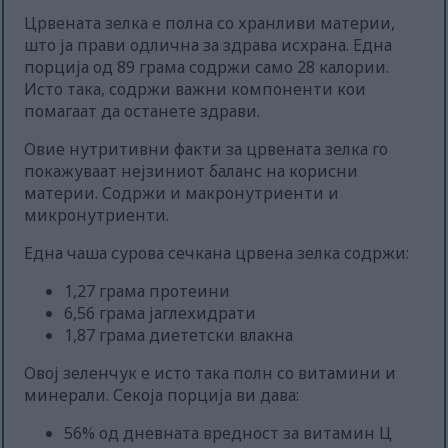
Црвената зелка е полна со хранливи материи,
што ја прави одлична за здрава исхрана. Една
порција од 89 грама содржи само 28 калории.
Исто така, содржи важни компоненти кои
помагаат да останете здрави.
Овие нутритивни факти за црвената зелка го
покажуваат нејзиниот баланс на корисни
материи. Содржи и макронутриенти и
микронутриенти.
Една чаша сурова сечкана црвена зелка содржи:
1,27 грама протеини
6,56 грама јаглехидрати
1,87 грама диететски влакна
Овој зеленчук е исто така полн со витамини и
минерали. Секоја порција ви дава:
56% од дневната вредност за витамин Ц