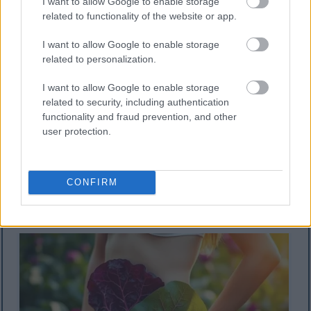
I want to allow Google to enable storage
Ниска калорична вредност, па можете да
related to functionality of the website or app.
јадете повеќе без да се чувствувате
виновни.
I want to allow Google to enable storage
Богато со растителни влакна, кои помагаат
related to personalization.
во варењето на храната и ве одржуваат
сити.
I want to allow Google to enable storage
Полн со хранливи материи, но со малку
related to security, including authentication
калории.
functionality and fraud prevention, and other
Одлично е во салати, пржени јадења и како
user protection.
гарнир.
Црвената зелка е фантастична алатка за
регулирање на вашата тежина. Ви овозможува да
CONFIRM
уживате во вкусни, здрави оброци додека
работите кон вашите цели.