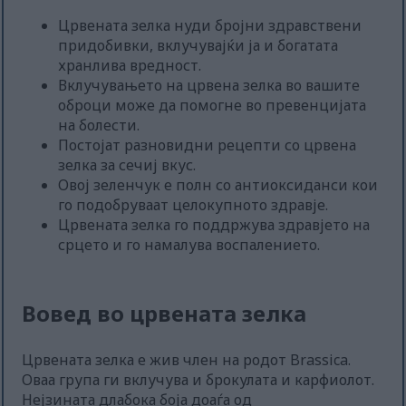
Црвената зелка нуди бројни здравствени
придобивки, вклучувајќи ја и богатата
хранлива вредност.
Вклучувањето на црвена зелка во вашите
оброци може да помогне во превенцијата
на болести.
Постојат разновидни рецепти со црвена
зелка за сечиј вкус.
Овој зеленчук е полн со антиоксиданси кои
го подобруваат целокупното здравје.
Црвената зелка го поддржува здравјето на
срцето и го намалува воспалението.
Вовед во црвената зелка
Црвената зелка е жив член на родот Brassica.
Оваа група ги вклучува и брокулата и карфиолот.
Нејзината длабока боја доаѓа од