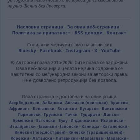
научно точни без проверка.
Насловна страница
-
За оваа веб-страница
-
Политика за приватност
-
RSS доводи
-
Контакт
Социјални медиуми (само на англиски):
Bluesky
-
Facebook
-
Instagram
-
X
-
YouTube
© Авторски права 2015-2026. Сите права се задржани.
Оваа веб-локација и целата нејзина содржина се
заштитени со меѓународни закони за авторски права.
Не е дозволено репродукција без дозвола.
Оваа страница е достапна и на овие јазици:
Азербејџански
-
Албански
-
Англиски (оригинал)
-
Арапски
-
Африканс
-
Бенгалски
-
Босански
-
Бугарски
-
Виетнамски
-
Германски
-
Грузиски
-
Грчки
-
Гуџарати
-
Дански
-
Ерменски
-
Естонски
-
Зулу
-
Индонезиски
-
Исландски
-
Италијански
-
Јавански
-
Јапонски
-
Каннада
-
Каталонски
-
Кинески (поедноставен)
-
Кинески (традиционален)
-
Корејски
-
Латвиски
-
Литвански
-
Малајалам
-
Малајски
-