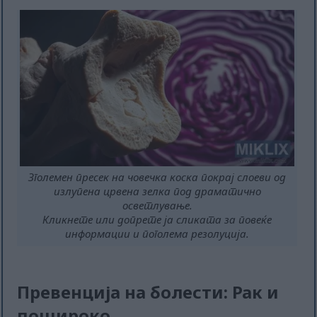
Зголемен пресек на човечка коска покрај слоеви од
излупена црвена зелка под драматично
осветлување.
Кликнете или допрете ја сликата за повеќе
информации и поголема резолуција.
Превенција на болести: Рак и
пошироко