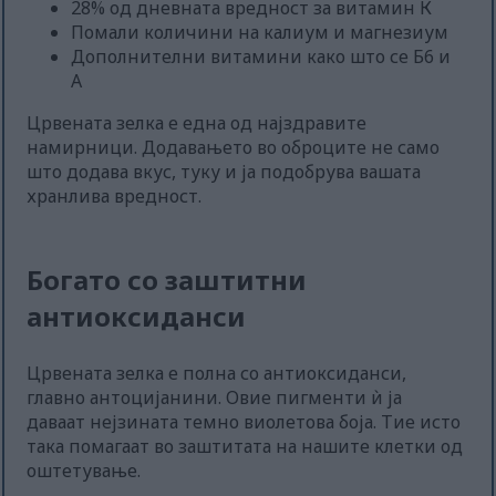
28% од дневната вредност за витамин К
Помали количини на калиум и магнезиум
Дополнителни витамини како што се Б6 и
А
Црвената зелка е една од најздравите
намирници. Додавањето во оброците не само
што додава вкус, туку и ја подобрува вашата
хранлива вредност.
Богато со заштитни
антиоксиданси
Црвената зелка е полна со антиоксиданси,
главно антоцијанини. Овие пигменти ѝ ја
даваат нејзината темно виолетова боја. Тие исто
така помагаат во заштитата на нашите клетки од
оштетување.