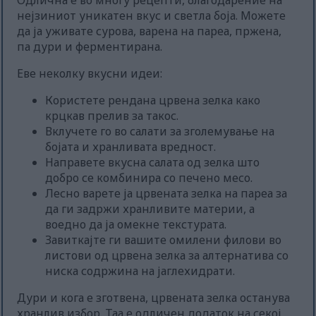
Одлична е во многу рецепти, благодарение на
нејзиниот уникатен вкус и светла боја. Можете
да ја уживате сурова, варена на пареа, пржена,
па дури и ферментирана.
Еве неколку вкусни идеи:
Користете рендана црвена зелка како
крцкав прелив за такос.
Вклучете го во салати за зголемување на
бојата и хранливата вредност.
Направете вкусна салата од зелка што
добро се комбинира со печено месо.
Лесно варете ја црвената зелка на пареа за
да ги задржи хранливите материи, а
воедно да ја омекне текстурата.
Завиткајте ги вашите омилени филови во
листови од црвена зелка за алтернатива со
ниска содржина на јаглехидрати.
Дури и кога е зготвена, црвената зелка останува
хранлив избор. Таа е одличен додаток на секој