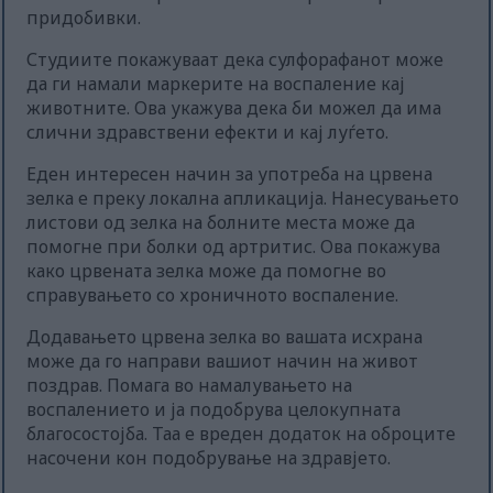
придобивки.
Студиите покажуваат дека сулфорафанот може
да ги намали маркерите на воспаление кај
животните. Ова укажува дека би можел да има
слични здравствени ефекти и кај луѓето.
Еден интересен начин за употреба на црвена
зелка е преку локална апликација. Нанесувањето
листови од зелка на болните места може да
помогне при болки од артритис. Ова покажува
како црвената зелка може да помогне во
справувањето со хроничното воспаление.
Додавањето црвена зелка во вашата исхрана
може да го направи вашиот начин на живот
поздрав. Помага во намалувањето на
воспалението и ја подобрува целокупната
благосостојба. Таа е вреден додаток на оброците
насочени кон подобрување на здравјето.