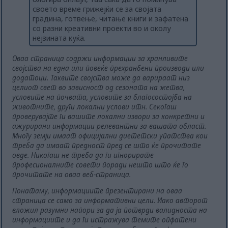
своето време грижејќи се за својата
градина, готвење, читање книги и зафатена
со разни креативни проекти во и околу
нејзината куќа.
Оваа страница содржи информации за хранливите
својства на една или повеќе прехранбени производи или
додатоци. Таквите својства може да варираат низ
целиот свет во зависност од сезоната на жетва,
условите на почвата, условите за благосостојба на
животните, други локални услови итн. Секогаш
проверувајте ги вашите локални извори за конкретни и
ажурирани информации релевантни за вашата област.
Многу земји имаат официјални диететски упатства кои
треба да имаат предност пред се што ќе прочитате
овде. Никогаш не треба да ги игнорирате
професионалните совети поради нешто што ќе го
прочитате на оваа веб-страница.
Понатаму, информациите презентирани на оваа
страница се само за информативни цели. Иако авторот
вложил разумни напори за да ја потврди валидноста на
информациите и да ги истражува темите опфатени