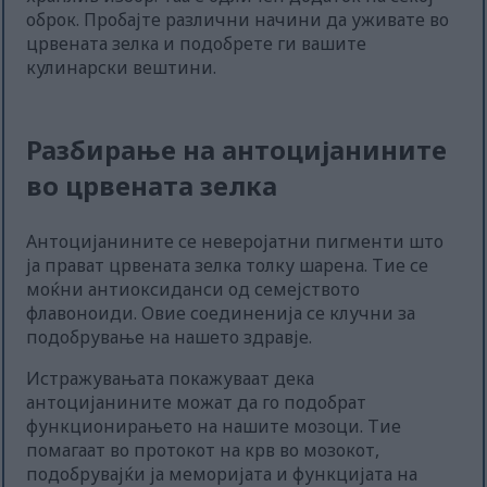
оброк. Пробајте различни начини да уживате во
црвената зелка и подобрете ги вашите
кулинарски вештини.
Разбирање на антоцијанините
во црвената зелка
Антоцијанините се неверојатни пигменти што
ја прават црвената зелка толку шарена. Тие се
моќни антиоксиданси од семејството
флавоноиди. Овие соединенија се клучни за
подобрување на нашето здравје.
Истражувањата покажуваат дека
антоцијанините можат да го подобрат
функционирањето на нашите мозоци. Тие
помагаат во протокот на крв во мозокот,
подобрувајќи ја меморијата и функцијата на