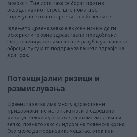
мозокот. Тие исто така се борат против
оксидативниот стрес, што помага во
спречувањето на стареењето и болестите.
Јадењето црвена зелка е вкусен начин да ги
искористите овие здравствени придобивки.
Овој зеленчук не само што ги разубавува вашите
оброци, туку и го поддржува вашето здравје на
долг рок.
Потенцијални ризици и
размислувања
Црвената зелка има многу здравствени
придобивки, но исто така носи и одредени
ризици. Некои луѓе може да имаат алергии на
зелка, познато како синдром на поленска храна.
Ова може да предизвика чешање, оток или