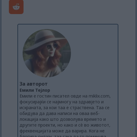
За авторот
Емили Тејлор
Емили е гостин писател овде на miklix.com,
фокусирајќи се најмногу на здравјето и
исхраната, за кои таа е страствена. Таа се
обидува да дава написи на оваа веб-
локација како што дозволува времето и
другите проекти, но како и сè во животот,
фреквенцијата може да варира. Кога не
блогира онлајн, таа сака да го поминува