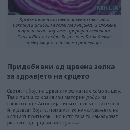
Крупен план на исечена црвена зелка што
покажува длабоки виолетови нијанси и сложени
шари на вени под мека природна светлина.
Кликнете или допрете ја сликата за повеќе
информации и поголема резолуција.
Придобивки од црвена зелка
за здравјето на срцето
Светлата боја на црвената зелка не е само за шоу.
Таа е полна со хранливи материи добри за
вашето срце. Антоцијанините, пигментите што
ѝ ја даваат бојата, помагаат во намалувањето на
крвниот притисок. Тие исто така го намалуваат
ризикот од срцеви заболувања.