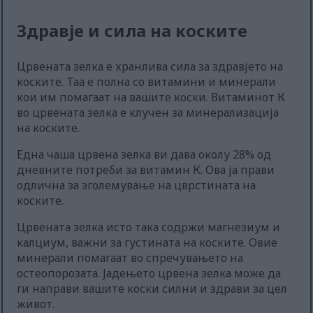
Здравје и сила на коските
Црвената зелка е хранлива сила за здравјето на
коските. Таа е полна со витамини и минерали
кои им помагаат на вашите коски. Витаминот К
во црвената зелка е клучен за минерализација
на коските.
Една чаша црвена зелка ви дава околу 28% од
дневните потреби за витамин К. Ова ја прави
одлична за зголемување на цврстината на
коските.
Црвената зелка исто така содржи магнезиум и
калциум, важни за густината на коските. Овие
минерали помагаат во спречувањето на
остеопорозата. Јадењето црвена зелка може да
ги направи вашите коски силни и здрави за цел
живот.