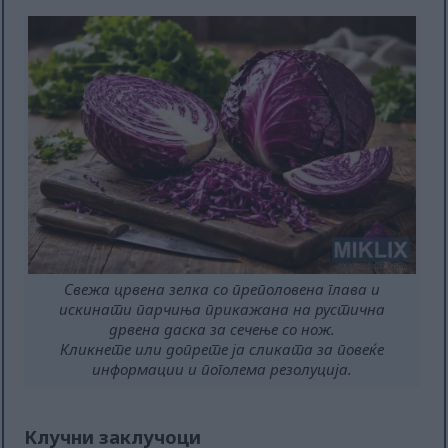
Свежа црвена зелка со преполовена глава и
искинати парчиња прикажана на рустична
дрвена даска за сечење со нож.
Кликнете или допрете ја сликата за повеќе
информации и поголема резолуција.
Клучни заклучоци