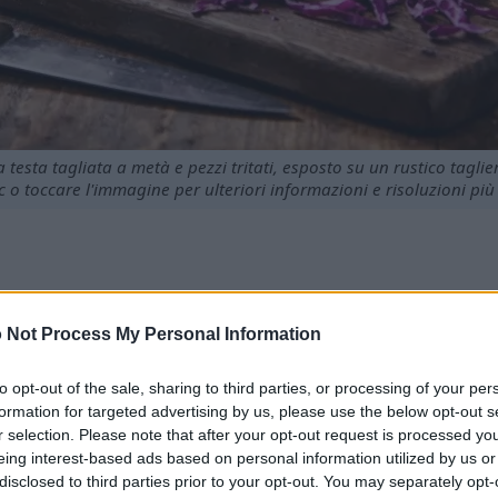
 testa tagliata a metà e pezzi tritati, esposto su un rustico taglie
ic o toccare l'immagine per ulteriori informazioni e risoluzioni più
erosi benefici per la salute, tra cui un elevato valore nutriz
so ai propri pasti può aiutare a prevenire le malattie.
 Not Process My Personal Information
 con il cavolo rosso, adatte a tutti i gusti.
i antiossidanti che favoriscono la salute generale.
to opt-out of the sale, sharing to third parties, or processing of your per
 la salute del cuore e riduce l'infiammazione.
formation for targeted advertising by us, please use the below opt-out s
r selection. Please note that after your opt-out request is processed y
eing interest-based ads based on personal information utilized by us or
volo rosso
disclosed to third parties prior to your opt-out. You may separately opt-