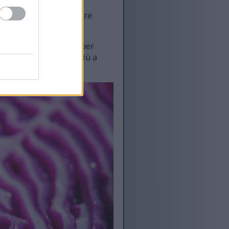
ioni e possono prevenire
erde. È un ottimo modo per
 e aiutarti a vivere più a