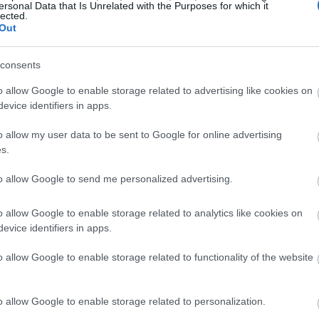
o tritato contiene:
ersonal Data that Is Unrelated with the Purposes for which it
lected.
Out
ati
imentari
consents
di vitamine e minerali. Ogni porzione contiene:
o allow Google to enable storage related to advertising like cookies on
evice identifiers in apps.
ro di vitamina C
ro di vitamina K
o allow my user data to be sent to Google for online advertising
assio e magnesio
s.
me B6 e A
to allow Google to send me personalized advertising.
imenti più sani in circolazione. Aggiungerlo ai piatti non s
zionale.
o allow Google to enable storage related to analytics like cookies on
evice identifiers in apps.
nti protettivi
o allow Google to enable storage related to functionality of the website
iossidanti, principalmente antociani. Questi pigmenti gli conf
o allow Google to enable storage related to personalization.
ere le nostre cellule dai danni.