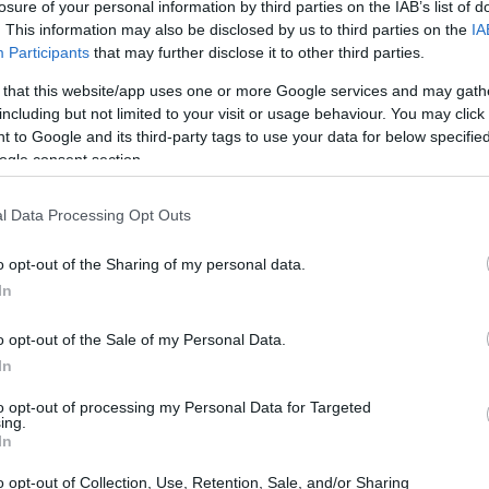
losure of your personal information by third parties on the IAB’s list of
. This information may also be disclosed by us to third parties on the
IA
ivace del genere Brassica. Questo gruppo comprende anche br
Participants
that may further disclose it to other third parties.
ntociani, potenti composti che possono offrire benefici per la
 that this website/app uses one or more Google services and may gath
 è un alimento base in molte cucine.
including but not limited to your visit or usage behaviour. You may click 
ato, diverso da quello del cavolo cappuccio verde. Questo l
 to Google and its third-party tags to use your data for below specifi
ccio rosso è povero di calorie ma ricco di nutrienti.
ogle consent section.
vostri piatti può arricchirli sia di sapore che di valore nutri
l Data Processing Opt Outs
to in padella. È un ottimo integratore per una dieta sana.
o opt-out of the Sharing of my personal data.
In
e del cavolo rosso
o opt-out of the Sale of my Personal Data.
rienti, il che lo rende ottimo per una dieta sana. Una porzion
In
rie. Contiene anche componenti importanti che aiutano a ma
to opt-out of processing my Personal Data for Targeted
ing.
 cavolo rosso ne evidenziano l'equilibrio di sostanze benefic
In
ienti.
o opt-out of Collection, Use, Retention, Sale, and/or Sharing