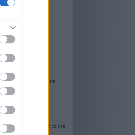
olo aggiunge sapore, ma ne
eriscono il suo intenso colore