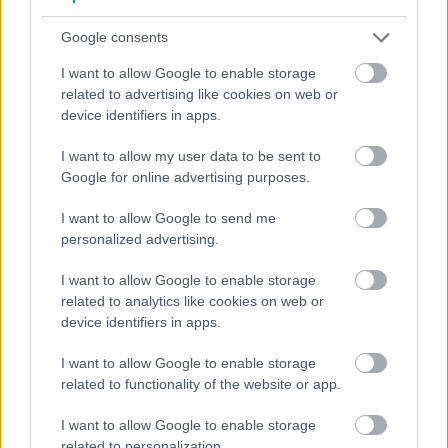
کمک کند. این ماده غذایی هم فیبر محلول و هم فیبر نامحلول
Google consents
دارد که برای حرکات منظم روده کلیدی هستند.
I want to allow Google to enable storage
فیبر نامحلول مدفوع شما را حجیم‌تر می‌کند و به جلوگیری از
related to advertising like cookies on web or
device identifiers in apps.
یبوست کمک می‌کند. فیبر محلول، باکتری‌های خوب روده شما
را تغذیه می‌کند و آن را متعادل نگه می‌دارد. این تعادل برای
I want to allow my user data to be sent to
Google for online advertising purposes.
داشتن روده‌ای سالم کلیدی است.
I want to allow Google to send me
personalized advertising.
مطالعات نشان می‌دهد که آب کلم قرمز می‌تواند زخم‌های روده
را بهبود بخشد. این باعث می‌شود کلم قرمز انتخابی عالی برای
I want to allow Google to enable storage
related to analytics like cookies on web or
هضم بهتر باشد. به وعده‌های غذایی شما طعم و رنگ می‌دهد و
device identifiers in apps.
به سلامت روده شما کمک می‌کند.
I want to allow Google to enable storage
related to functionality of the website or app.
کنترل وزن با کلم قرمز
I want to allow Google to enable storage
related to personalization.