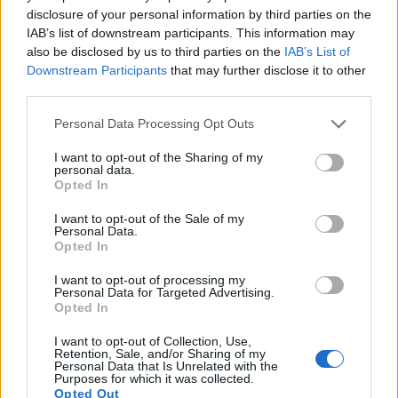
محافظت می‌کنند. مطالعات نشان می‌دهد که خوردن مقدار
disclosure of your personal information by third parties on the
IAB’s list of downstream participants. This information may
زیادی سبزیجات چلیپایی، مانند کلم قرمز، می‌تواند خطر ابتلا به
also be disclosed by us to third parties on the
IAB’s List of
سرطان روده بزرگ را تا ۱۸٪ کاهش دهد.
Downstream Participants
that may further disclose it to other
third parties.
این ترکیبات به جلوگیری از رشد سلول‌های سرطانی و حذف
Please note that this website/app uses one or more Google
Personal Data Processing Opt Outs
services and may gather and store information including but
مواد مضر کمک می‌کنند. افزودن کلم قرمز به وعده‌های غذایی
not limited to your visit or usage behaviour. You may click to
I want to opt-out of the Sharing of my
personal data.
می‌تواند آنها را بهتر کند و به حفظ سلامت شما کمک کند. این
grant or deny consent to Google and its third-party tags to
Opted In
use your data for below specified purposes in below Google
یک روش خوشمزه برای مبارزه با سرطان است.
consent section.
I want to opt-out of the Sale of my
Personal Data.
Opted In
تقویت سلامت گوارش
I want to opt-out of processing my
Personal Data for Targeted Advertising.
Opted In
کلم قرمز برای سلامت دستگاه گوارش شما عالی است زیرا
I want to opt-out of Collection, Use,
Retention, Sale, and/or Sharing of my
Personal Data that Is Unrelated with the
سرشار از فیبر است. خوردن آن واقعاً می‌تواند به روده شما
Purposes for which it was collected.
Opted Out