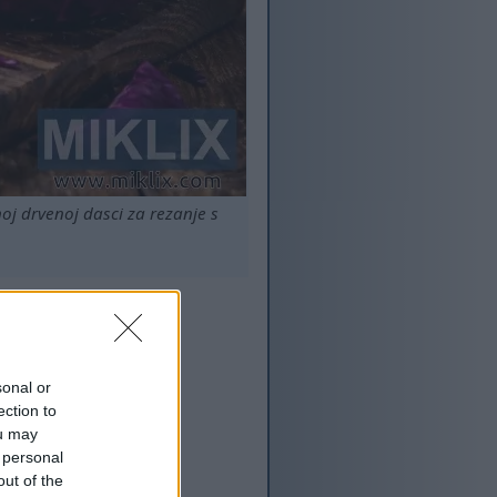
oj drvenoj dasci za rezanje s
ednost.
sonal or
ection to
ou may
 personal
out of the