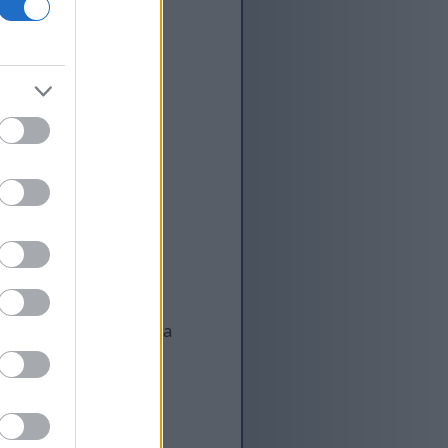
ži i makronutrijente i
 okus, već i poboljšava