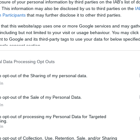
losure of your personal information by third parties on the IAB’s list of
. This information may also be disclosed by us to third parties on the
IA
us
Participants
that may further disclose it to other third parties.
 that this website/app uses one or more Google services and may gath
an roda Brassica. Ova skupina također uključuje brokulu i c
including but not limited to your visit or usage behaviour. You may click 
 to Google and its third-party tags to use your data for below specifi
ih spojeva koji mogu ponuditi zdravstvene prednosti. Crveni
ogle consent section.
mirnica u mnogim kuhinjama.
čiji od zelenog kupusa. To ga čini privlačnim mnogim ljud
l Data Processing Opt Outs
ih tvari.
o opt-out of the Sharing of my personal data.
im obrocima može poboljšati i okus i hranjive vrijednosti. 
In
 pirjanog. Izvrstan je dodatak zdravoj prehrani.
o opt-out of the Sale of my Personal Data.
In
crvenog kupusa
to opt-out of processing my Personal Data for Targeted
ing.
vih tvari, što ga čini izvrsnim za zdravu prehranu. Jedna ša
In
adrži važne komponente koje vam pomažu u održavanju dobro
o opt-out of Collection, Use, Retention, Sale, and/or Sharing