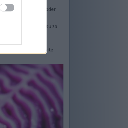
oljubičastu boju. Također
nične bolesti. Ključni su za
e odličan način da u
je i pomoći vam da živite