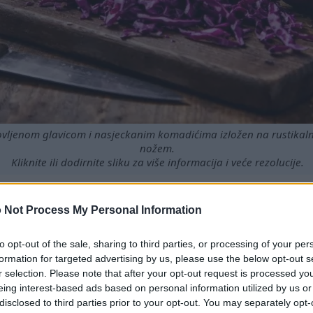
lovljenom glavicom i nasjeckanim komadićima izložen na rustikaln
nožem.
Kliknite ili dodirnite sliku za više informacija i veće rezolucije.
 Not Process My Personal Information
e zdravstvene prednosti, uključujući bogatu nutritivnu vrij
to opt-out of the sale, sharing to third parties, or processing of your per
upusa u prehranu može pomoći u sprječavanju bolesti.
formation for targeted advertising by us, please use the below opt-out s
i za crveni kupus za svačiji ukus.
r selection. Please note that after your opt-out request is processed y
ntioksidansa koji potiču cjelokupno zdravlje.
eing interest-based ads based on personal information utilized by us or
dravlje srca i smanjuje upalu.
disclosed to third parties prior to your opt-out. You may separately opt-