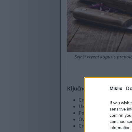
Svježi crveni kupus s prepo
Ključne zaključke
Miklix -
Do
Crveni kupus nudi brojn
If you wish 
Uključivanje crvenog k
sensitive in
Postoje svestrani recept
confirm you
Ovo povrće je prepuno a
continue se
Crveni kupus podržava z
information 