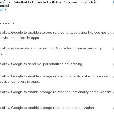
venog kupusa pokazuju njegovu ravnotežu dobrih tvari. Sadr
ersonal Data that Is Unrelated with the Purposes for which it
lected.
Out
rvenog kupusa sadrži:
consents
ta
o allow Google to enable storage related to advertising like cookies on
evice identifiers in apps.
lakana
tamina i minerala. Svaka porcija vam daje:
o allow my user data to be sent to Google for online advertising
s.
nog unosa vitamina C
nog unosa vitamina K
to allow Google to send me personalized advertising.
 magnezija
B6 i A
o allow Google to enable storage related to analytics like cookies on
evice identifiers in apps.
zdravijih namirnica. Dodavanje jelima ne samo da poboljšava
o allow Google to enable storage related to functionality of the website
antioksidansima
o allow Google to enable storage related to personalization.