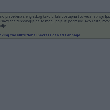
jno prevedena s engleskog kako bi bila dostupna što većem broju ljud
usavršena tehnologija pa se mogu pojaviti pogreške. Ako želite, izvor
dje:
ocking the Nutritional Secrets of Red Cabbage