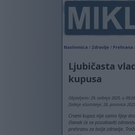
Naslovnica
/
Zdravlje
/
Prehrana
/
Ljubičasta vla
kupusa
Objavljeno: 29. svibnja 2025. u 09:2
Zadnje ažuriranje: 28. prosinca 2025
Crveni kupus nije samo lijep do
članak će se pozabaviti zdravs
prehranu za bolje zdravlje. Traž