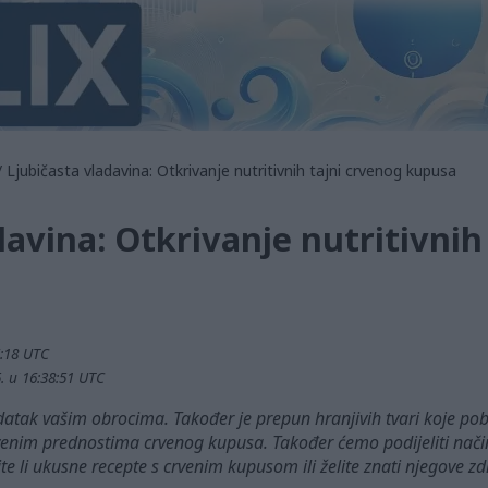
 Ljubičasta vladavina: Otkrivanje nutritivnih tajni crvenog kupusa
davina: Otkrivanje nutritivnih
6:18 UTC
. u 16:38:51 UTC
datak vašim obrocima. Također je prepun hranjivih tvari koje pob
tvenim prednostima crvenog kupusa. Također ćemo podijeliti nači
ite li ukusne recepte s crvenim kupusom ili želite znati njegove 