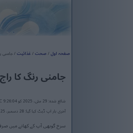
صفحہ اول
/
صحت
/
غذائیت
/ جامنی رن
جامنی رنگ کا راج:
شائع شدہ: 29 مئی، 2025 کو 9:26:04 AM UTC
آخری بار اپ ڈیٹ کیا گیا: 28 دسمبر، 2025 کو 4:38:38 PM UTC
سرخ گوبھی آپ کے کھانے میں صرف ا