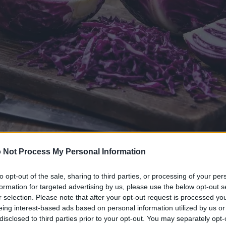
 Not Process My Personal Information
زہ سرخ گوبھی اور کٹے ہوئے ٹکڑوں کو ایک دہاتی لکڑی کے کٹنگ بورڈ پر چاقو س
to opt-out of the sale, sharing to third parties, or processing of your per
مزید معلومات اور اعلیٰ قراردادوں کے لیے تصویر پر کلک کریں یا ٹیپ کریں۔
formation for targeted advertising by us, please use the below opt-out s
r selection. Please note that after your opt-out request is processed y
eing interest-based ads based on personal information utilized by us or
disclosed to third parties prior to your opt-out. You may separately opt-