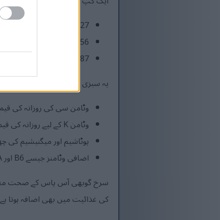
ایک کپ کچی کٹی ہوئی سرخ گوبھی
1.27 گرام پروٹین
6.56 گرام کاربوہائیڈریٹ
1.87 گرام غذائی ریشہ
یہ سبزی وٹامنز اور منرلز سے بھی بھ
وٹامن سی کی روزانہ کی قیمت کا 6
وٹامن K کے لیے روزانہ کی قیمت کا 28%
پوٹاشیم اور میگنیشیم کی چھ
اضافی وٹامنز جیسے B6 اور A
سرخ گوبھی آس پاس کے صحت مند تر
کی غذائیت میں بھی اضافہ ہوتا ہے۔