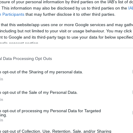
losure of your personal information by third parties on the IAB’s list of
. This information may also be disclosed by us to third parties on the
IA
فوائد پیش کرتی ہے، بشمول بھرپور غذائیت۔
Participants
that may further disclose it to other third parties.
یں شامل کرنے سے بیماری سے بچاؤ میں مدد مل سکتی ہے۔
 that this website/app uses one or more Google services and may gath
ی کی ورسٹائل ترکیبیں موجود ہیں۔
including but not limited to your visit or usage behaviour. You may click 
 to Google and its third-party tags to use your data for below specifi
ے بھری ہوئی ہے جو مجموعی صحت کو فروغ دیتی ہے۔
ogle consent section.
ارا دیتی ہے اور سوزش کو کم کرتی ہے۔
l Data Processing Opt Outs
o opt-out of the Sharing of my personal data.
In
o opt-out of the Sale of my Personal Data.
حرک رکن ہے۔ اس گروپ میں بروکولی اور گوبھی بھی شامل ہیں۔ اس کا گ
In
د پیش کر سکتے ہیں۔ سرخ گوبھی اپنی استعداد کے لیے جانا جاتا ہے اور
to opt-out of processing my Personal Data for Targeted
ing.
In
o opt-out of Collection, Use, Retention, Sale, and/or Sharing