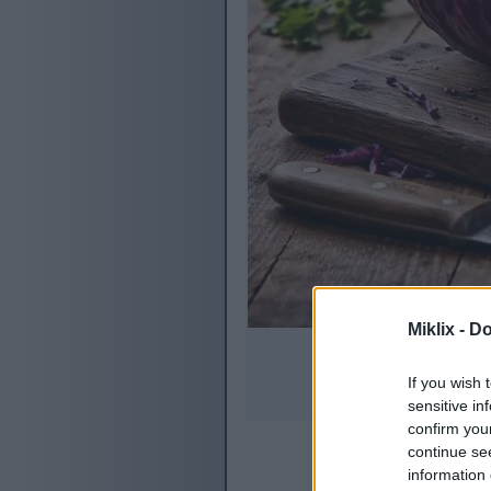
Miklix -
Do
ے دکھایا گیا ہے۔.
If you wish 
sensitive in
confirm you
continue se
information 