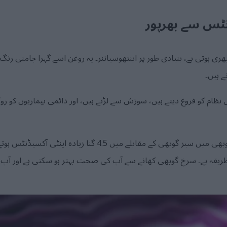
نٹس سے بھرپور
ہوتی ہے، بنیادی طور پر اینتھوسیاننز۔ یہ روغن اسے گہرا جامنی رنگ د
 ہیں۔
نظام کو فروغ دیتے ہیں، سوزش سے لڑتے ہیں، اور دائمی بیماریوں کو 
مطالعات سے پتہ چلتا ہے کہ سرخ گوبھی میں سبز گوبھی کے مقابلے می
 طریقہ ہے۔ سرخ گوبھی کھانے سے آپ کی صحت بہتر ہو سکتی ہے اور آپ 