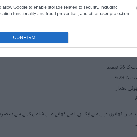
 میں شامل ہیں:
o allow Google to enable storage related to security, including
cation functionality and fraud prevention, and other user protection.
CONFIRM
رپور ہوتی ہے۔ ہر خدمت آپ کو دیتا ہے:
5 فیصد
وٹی مقدار
ین کھانوں میں سے ایک ہے۔ اسے کھانے میں شامل کرنے سے نہ صرف ذا