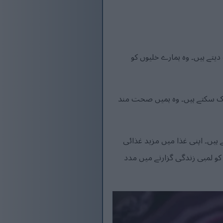
یتے ہیں۔ وہ ہمارے خلیوں کو
روک سکتے ہیں۔ وہ ہمیں صحت مند
ں 4.5 گنا زیادہ اینٹی آکسیڈنٹس ہوتے ہیں۔ اپنی غذا میں مزید غذائی
کو لمبی زندگی گزارنے میں مدد