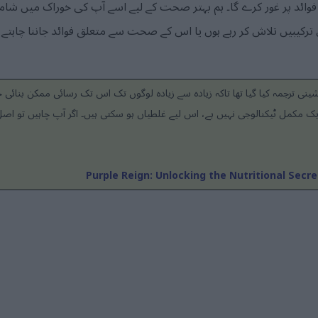
د پر غور کرے گا۔ ہم بہتر صحت کے لیے اسے آپ کی خوراک میں شامل
رکیبیں تلاش کر رہے ہوں یا اس کے صحت سے متعلق فوائد جاننا چاہتے ہوں
نی ترجمہ کیا گیا تھا تاکہ زیادہ سے زیادہ لوگوں تک اس تک رسائی ممکن بنائی
ک مکمل ٹیکنالوجی نہیں ہے، اس لیے غلطیاں ہو سکتی ہیں۔ اگر آپ چاہیں تو اصل 
Purple Reign: Unlocking the Nutritional Secr