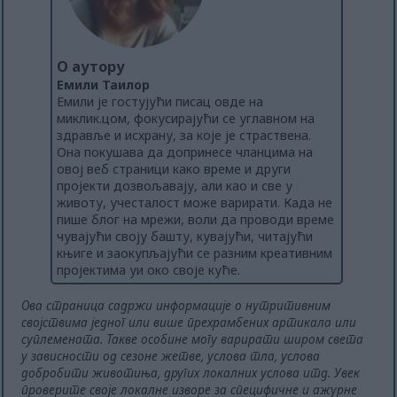
О аутору
Емили Таилор
Емили је гостујући писац овде на
миклик.цом, фокусирајући се углавном на
здравље и исхрану, за које је страствена.
Она покушава да допринесе чланцима на
овој веб страници како време и други
пројекти дозвољавају, али као и све у
животу, учесталост може варирати. Када не
пише блог на мрежи, воли да проводи време
чувајући своју башту, кувајући, читајући
књиге и заокупљајући се разним креативним
пројектима уи око своје куће.
Ова страница садржи информације о нутритивним
својствима једног или више прехрамбених артикала или
суплемената. Такве особине могу варирати широм света
у зависности од сезоне жетве, услова тла, услова
добробити животиња, других локалних услова итд. Увек
проверите своје локалне изворе за специфичне и ажурне