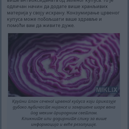
више антиоксиданата од зеленог купуса. То је
одличан начин да додате више хранљивих
материја у своју исхрану. Конзумирање црвеног
купуса може побољшати ваше здравље и
помоћи вам да живите дуже.
Крупни план сеченог црвеног купуса који приказује
дубоко љубичасте нијансе и замршене шаре вена
под меким природним светлом.
Кликните или додирните слику за више
информација и веће резолуције.