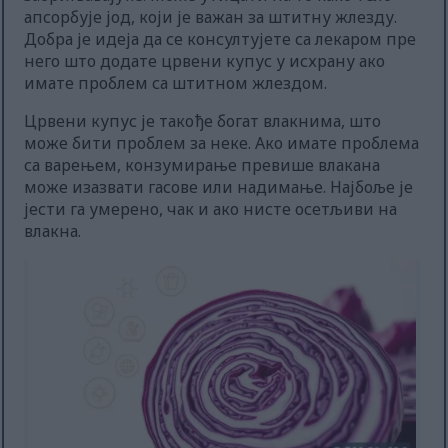
апсорбује јод, који је важан за штитну жлезду.
Добра је идеја да се консултујете са лекаром пре
него што додате црвени купус у исхрану ако
имате проблем са штитном жлездом.
Црвени купус је такође богат влакнима, што
може бити проблем за неке. Ако имате проблема
са варењем, конзумирање превише влакана
може изазвати гасове или надимање. Најбоље је
јести га умерено, чак и ако нисте осетљиви на
влакна.