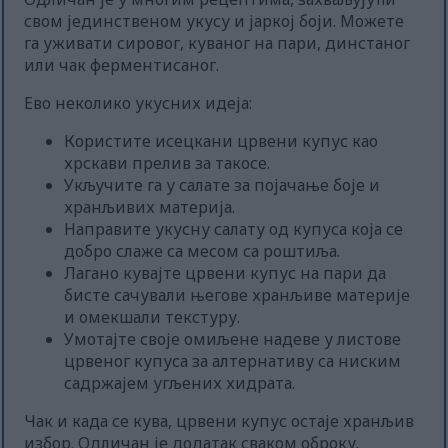
свом јединственом укусу и јаркој боји. Можете
га уживати сировог, куваног на пари, динстаног
или чак ферментисаног.
Ево неколико укусних идеја:
Користите исецкани црвени купус као
хрскави прелив за такосе.
Укључите га у салате за појачање боје и
хранљивих материја.
Направите укусну салату од купуса која се
добро слаже са месом са роштиља.
Лагано кувајте црвени купус на пари да
бисте сачували његове хранљиве материје
и омекшали текстуру.
Умотајте своје омиљене надеве у листове
црвеног купуса за алтернативу са ниским
садржајем угљених хидрата.
Чак и када се кува, црвени купус остаје хранљив
избор. Одличан је додатак сваком оброку.