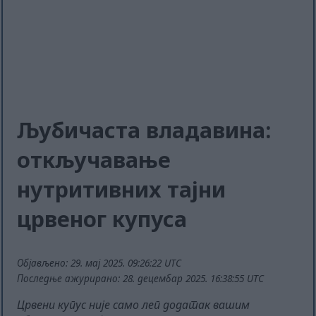
Љубичаста владавина:
откључавање
нутритивних тајни
црвеног купуса
Објављено: 29. мај 2025. 09:26:22 UTC
Последње ажурирано: 28. децембар 2025. 16:38:55 UTC
Црвени купус није само леп додатак вашим