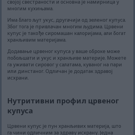
својој свестраности и основна је намирница у
многим кухињама.
Има благо љут укус, другачији од зеленог купуса.
Због тога је привлачан многим људима. Црвени
купус је такође сиромашан калоријама, али богат
хранљивим материјама.
Додавање црвеног купуса у ваше оброке може
побољшати и укус и хранљиве материје. Можете
га уживати сировог у салатама, куваног на пари
или динстаног. Одличан је додатак здравој
исхрани.
Нутритивни профил црвеног
купуса
Црвени купус је пун хранљивих материја, што
га чини одличним за здраву исхрану. Једна