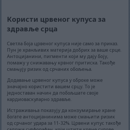
Користи црвеног купуса за
здравље срца
Светла боја црвеног купуса није само за приказ.
Пун је хранљивих материја добрих за ваше срце.
Антоцијанини, пигменти који му дају боју,
помажу у снижавању крвног притиска. Такође
смањују ризик од срчаних обољења.
Додавање црвеног купуса у оброке може
значајно користити вашем срцу. То је
једноставан начин да побољшате своје
кардиоваскуларно здравље.
Истраживања показују да конзумирање хране
богате антоцијанинима може смањити ризик
од срчаног удара за 11-32%. Црвени купус такође
садржи сулфорафан, који штити крвне судове.