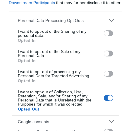
Downstream Participants
that may further disclose it to other
third parties.
Јачање здравља дигестивног
Please note that this website/app uses one or more Google
Personal Data Processing Opt Outs
services and may gather and store information including but
система
not limited to your visit or usage behaviour. You may click to
I want to opt-out of the Sharing of my
personal data.
grant or deny consent to Google and its third-party tags to
Opted In
Црвени купус је одличан за здравље вашег
use your data for below specified purposes in below Google
система за варење јер је пун влакана. Његова
consent section.
I want to opt-out of the Sale of my
Personal Data.
конзумација може заиста помоћи вашим
Opted In
цревима. Садржи и растворљива и
нерастворљива влакна, која су кључна за
I want to opt-out of processing my
редовно пражњење црева.
Personal Data for Targeted Advertising.
Opted In
Нерастворљива влакна чине столицу
I want to opt-out of Collection, Use,
гломазнијом, што помаже у спречавању затвора.
Retention, Sale, and/or Sharing of my
Растворљива влакна хране добре бактерије у
Personal Data that Is Unrelated with the
Purposes for which it was collected.
цревима, одржавајући их у равнотежи. Ова
Opted Out
равнотежа је кључна за здрава црева.
Google consents
Студије показују да сок од црвеног купуса може
да залечи чир на цревима. Због тога је црвени