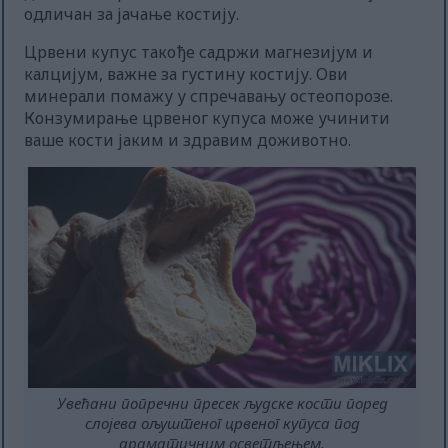
одличан за јачање костију.
Црвени купус такође садржи магнезијум и
калцијум, важне за густину костију. Ови
минерали помажу у спречавању остеопорозе.
Конзумирање црвеног купуса може учинити
ваше кости јаким и здравим доживотно.
Увећани попречни пресек људске кости поред
слојева ољуштеног црвеног купуса под
драматичним осветљењем.