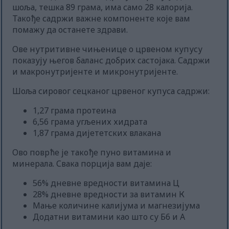
шоља, тешка 89 грама, има само 28 калорија.
Такође садржи важне компоненте које вам
помажу да останете здрави.
Ове нутритивне чињенице о црвеном купусу
показују његов баланс добрих састојака. Садржи
и макронутријенте и микронутријенте.
Шоља сировог сецканог црвеног купуса садржи:
1,27 грама протеина
6,56 грама угљених хидрата
1,87 грама дијететских влакана
Ово поврће је такође пуно витамина и
минерала. Свака порција вам даје:
56% дневне вредности витамина Ц
28% дневне вредности за витамин К
Мање количине калијума и магнезијума
Додатни витамини као што су Б6 и А