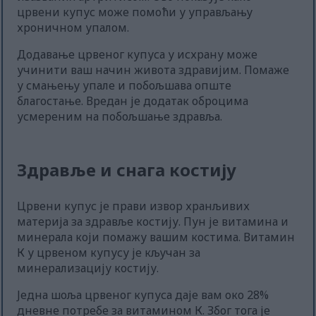
црвени купус може помоћи у управљању
хроничном упалом.
Додавање црвеног купуса у исхрану може
учинити ваш начин живота здравијим. Помаже
у смањењу упале и побољшава опште
благостање. Вредан је додатак оброцима
усмереним на побољшање здравља.
Здравље и снага костију
Црвени купус је прави извор хранљивих
материја за здравље костију. Пун је витамина и
минерала који помажу вашим костима. Витамин
К у црвеном купусу је кључан за
минерализацију костију.
Једна шоља црвеног купуса даје вам око 28%
дневне потребе за витамином К. Због тога је