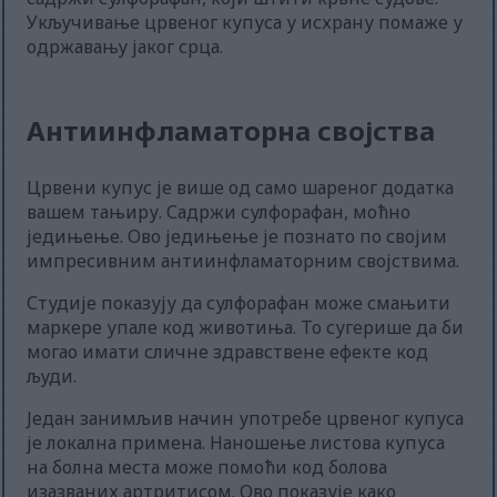
Укључивање црвеног купуса у исхрану помаже у
одржавању јаког срца.
Антиинфламаторна својства
Црвени купус је више од само шареног додатка
вашем тањиру. Садржи сулфорафан, моћно
једињење. Ово једињење је познато по својим
импресивним антиинфламаторним својствима.
Студије показују да сулфорафан може смањити
маркере упале код животиња. То сугерише да би
могао имати сличне здравствене ефекте код
људи.
Један занимљив начин употребе црвеног купуса
је локална примена. Наношење листова купуса
на болна места може помоћи код болова
изазваних артритисом. Ово показује како