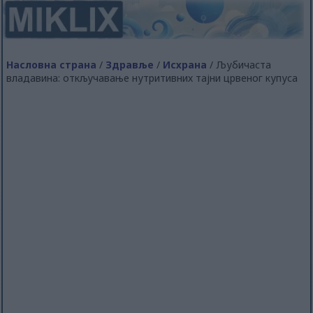
Насловна страна
/
Здравље
/
Исхрана
/ Љубичаста
владавина: откључавање нутритивних тајни црвеног купуса