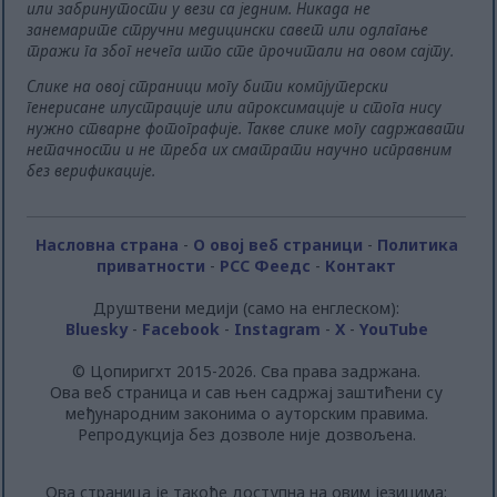
или забринутости у вези са једним. Никада не
занемарите стручни медицински савет или одлагање
тражи га због нечега што сте прочитали на овом сајту.
Слике на овој страници могу бити компјутерски
генерисане илустрације или апроксимације и стога нису
нужно стварне фотографије. Такве слике могу садржавати
нетачности и не треба их сматрати научно исправним
без верификације.
Насловна страна
-
О овој веб страници
-
Политика
приватности
-
РСС Феедс
-
Контакт
Друштвени медији (само на енглеском):
Bluesky
-
Facebook
-
Instagram
-
X
-
YouTube
© Цопиригхт 2015-2026. Сва права задржана.
Ова веб страница и сав њен садржај заштићени су
међународним законима о ауторским правима.
Репродукција без дозволе није дозвољена.
Ова страница је такође доступна на овим језицима: