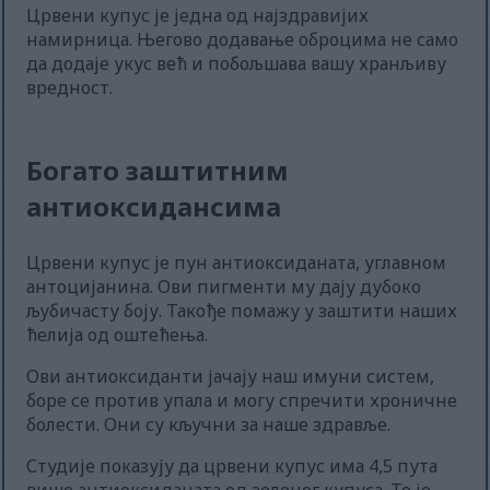
Црвени купус је једна од најздравијих
намирница. Његово додавање оброцима не само
да додаје укус већ и побољшава вашу хранљиву
вредност.
Богато заштитним
антиоксидансима
Црвени купус је пун антиоксиданата, углавном
антоцијанина. Ови пигменти му дају дубоко
љубичасту боју. Такође помажу у заштити наших
ћелија од оштећења.
Ови антиоксиданти јачају наш имуни систем,
боре се против упала и могу спречити хроничне
болести. Они су кључни за наше здравље.
Студије показују да црвени купус има 4,5 пута