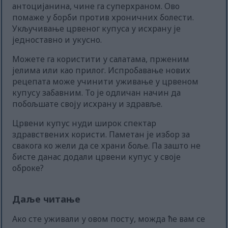
антоцијанина, чине га суперхраном. Ово
помаже у борби против хроничних болести.
Укључивање црвеног купуса у исхрану је
једноставно и укусно.
Можете га користити у салатама, прженим
јелима или као прилог. Испробавање нових
рецепата може учинити уживање у црвеном
купусу забавним. То је одличан начин да
побољшате своју исхрану и здравље.
Црвени купус нуди широк спектар
здравствених користи. Паметан је избор за
свакога ко жели да се храни боље. Па зашто не
бисте данас додали црвени купус у своје
оброке?
Даље читање
Ако сте уживали у овом посту, можда ће вам се