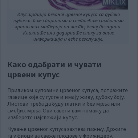
Илустрација резаног црвеног купуса са дубоко
љубичастим спиралама и светлећим симболима
хранљивих материја на чистој белој позадини.
Кликните или додирните слику за више
информација и веће резолуције.
Како одабрати и чувати
црвени купус
Приликом куповине црвеног купуса, потражите
главице које су густе и имају живу, дубоку боју.
Листови треба да буду глатки и без мрља или
смеђих мрља. Ови савети вам помажу да
изаберете најсвежији купус.
Чување црвеног купуса захтева пажњу. Држите
га у фиоци за свеже плодове у фрижидеру,