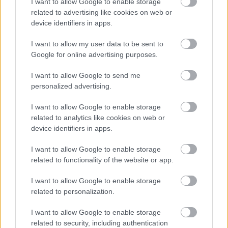
I want to allow Google to enable storage
купус одличним избором за боље варење.
related to advertising like cookies on web or
Додаје укус и боју вашим оброцима и помаже
device identifiers in apps.
здрављу црева.
I want to allow my user data to be sent to
Google for online advertising purposes.
Контрола тежине црвеним
I want to allow Google to send me
купусом
personalized advertising.
I want to allow Google to enable storage
За оне који покушавају да смршају, кључан је
related to analytics like cookies on web or
избор хране са ниским садржајем калорија.
device identifiers in apps.
Црвени купус је одличан избор. Има мало
калорија, али је богат влакнима, што вам помаже
I want to allow Google to enable storage
да се осећате сити. Због тога је паметан избор за
related to functionality of the website or app.
дијету без губитка хранљивих материја.
I want to allow Google to enable storage
Додавање црвеног купуса у оброке може
related to personalization.
помоћи у контроли глади. Такође вам даје важне
витамине и минерале. Ево неколико разлога
I want to allow Google to enable storage
зашто је црвени купус добар за контролу
related to security, including authentication