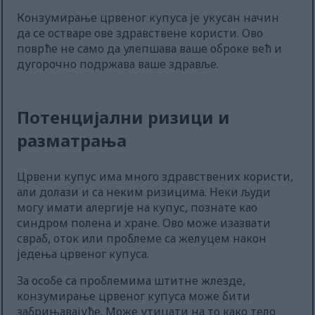
Конзумирање црвеног купуса је укусан начин
да се остваре ове здравствене користи. Ово
поврће не само да улепшава ваше оброке већ и
дугорочно подржава ваше здравље.
Потенцијални ризици и
разматрања
Црвени купус има много здравствених користи,
али долази и са неким ризицима. Неки људи
могу имати алергије на купус, познате као
синдром полена и хране. Ово може изазвати
свраб, оток или проблеме са желуцем након
једења црвеног купуса.
За особе са проблемима штитне жлезде,
конзумирање црвеног купуса може бити
забрињавајуће. Може утицати на то како тело