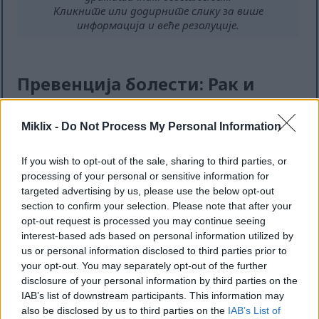
Кликните или додирните слику за више
информација и веће резолуције.
Превенција болести: Рак и
више од тога
Miklix -
Do Not Process My Personal Information
Црвени купус је одлична помоћ у борби против
рака. Пун је сулфорафана и антоцијанина, који
If you wish to opt-out of the sale, sharing to third parties, or
штите наш организам. Студије показују да
processing of your personal or sensitive information for
конзумирање пуно крсташног поврћа, попут
targeted advertising by us, please use the below opt-out
црвеног купуса, може смањити ризик од
section to confirm your selection. Please note that after your
колоректалног карцинома за 18%.
opt-out request is processed you may continue seeing
interest-based ads based on personal information utilized by
Ова једињења помажу у спречавању раста
us or personal information disclosed to third parties prior to
ћелија рака и уклањању штетних материја.
your opt-out. You may separately opt-out of the further
Додавање црвеног купуса у ваше оброке може
disclosure of your personal information by third parties on the
их побољшати и помоћи вам да останете
IAB’s list of downstream participants. This information may
здрави. То је укусан начин за борбу против рака.
also be disclosed by us to third parties on the
IAB’s List of