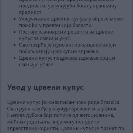
предности, укључујући богату хранљиву
вредност.
Укључивање црвеног купуса у оброке може
помоћи у превенцији болести.
Постоје разноврсни рецепти за црвени
купус за свачији укус.
Ово поврће је пуно антиоксиданата који
побољшавају целокупно здравље.
Црвени купус подржава здравље срца и
смањује упале.
Увод у црвени купус
Црвени купус је живописан члан рода Brassica.
Ова група такође укључује броколи и карфиол.
Његова дубока боја потиче од антоцијанина,
моћних једињења која могу понудити
здравствене користи. Црвени купус је познат по