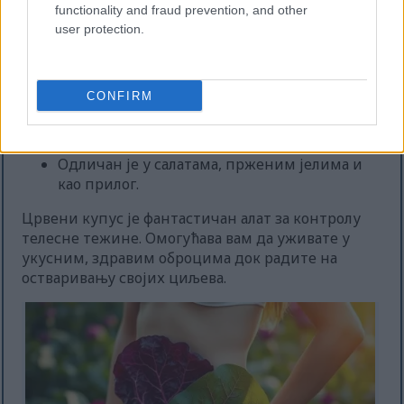
телесне тежине:
functionality and fraud prevention, and other
user protection.
Мало калорија, тако да можете јести више
без осећаја кривице.
Богато влакнима, што помаже варењу и
CONFIRM
одржава вас ситим.
Пуно хранљивих материја, али мало
калорија.
Одличан је у салатама, прженим јелима и
као прилог.
Црвени купус је фантастичан алат за контролу
телесне тежине. Омогућава вам да уживате у
укусним, здравим оброцима док радите на
остваривању својих циљева.