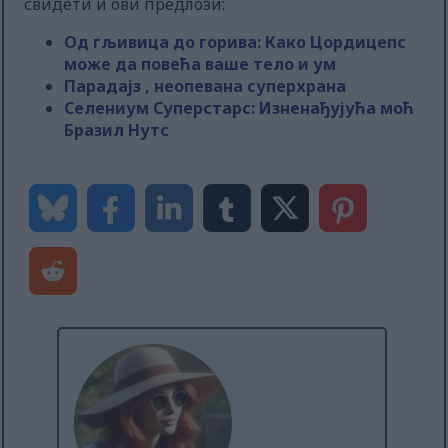
свидети и ови предлози:
Од гљивица до горива: Како Цордицепс
може да повећа ваше тело и ум
Парадајз , неопевана суперхрана
Селениум Суперстарс: Изненађујућа моћ
Бразил Нутс