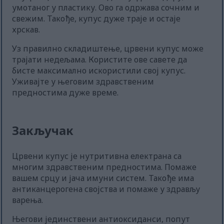
умотаног у пластику. Ово га одржава сочним и
свежим. Такође, купус дуже траје и остаје
хрскав.
Уз правилно складиштење, црвени купус може
трајати недељама. Користите ове савете да
бисте максимално искористили свој купус.
Уживајте у његовим здравственим
предностима дуже време.
Закључак
Црвени купус је нутритивна електрана са
многим здравственим предностима. Помаже
вашем срцу и јача имуни систем. Такође има
антиканцерогена својства и помаже у здрављу
варења.
Његови јединствени антиоксиданси, попут