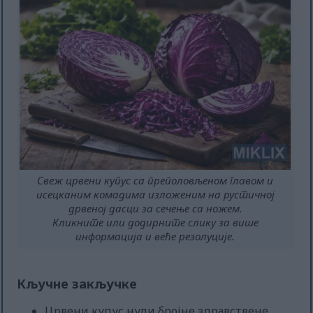
Свеж црвени купус са преполовљеном главом и
исецканим комадима изложеним на рустичној
дрвеној дасци за сечење са ножем.
Кликните или додирните слику за више
информација и веће резолуције.
Кључне закључке
Црвени купус нуди бројне здравствене