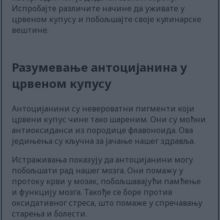
Испробајте различите начине да уживате у
црвеном купусу и побољшајте своје кулинарске
вештине.
Разумевање антоцијанина у
црвеном купусу
Антоцијанини су невероватни пигменти који
црвени купус чине тако шареним. Они су моћни
антиоксиданси из породице флавоноида. Ова
једињења су кључна за јачање нашег здравља.
Истраживања показују да антоцијанини могу
побољшати рад нашег мозга. Они помажу у
протоку крви у мозак, побољшавајући памћење
и функцију мозга. Такође се боре против
оксидативног стреса, што помаже у спречавању
старења и болести.