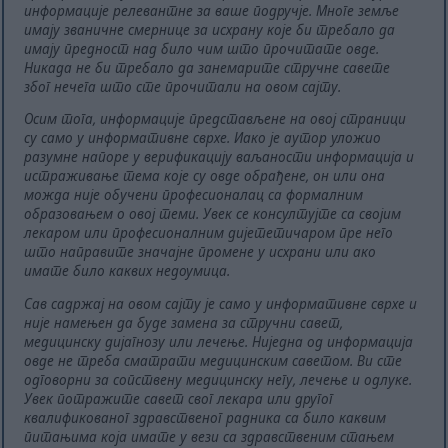
информације релевантне за ваше подручје. Многе земље
имају званичне смернице за исхрану које би требало да
имају предност над било чим што прочитате овде.
Никада не би требало да занемарите стручне савете
због нечега што сте прочитали на овом сајту.
Осим тога, информације представљене на овој страници
су само у информативне сврхе. Иако је аутор уложио
разумне напоре у верификацију ваљаности информација и
истраживање тема које су овде обрађене, он или она
можда није обучени професионалац са формалним
образовањем о овој теми. Увек се консултујте са својим
лекаром или професионалним дијететичаром пре него
што направите значајне промене у исхрани или ако
имате било каквих недоумица.
Сав садржај на овом сајту је само у информативне сврхе и
није намењен да буде замена за стручни савет,
медицинску дијагнозу или лечење. Ниједна од информација
овде не треба сматрати медицинским саветом. Ви сте
одговорни за сопствену медицинску негу, лечење и одлуке.
Увек потражите савет свог лекара или другог
квалификованог здравственог радника са било каквим
питањима која имате у вези са здравственим стањем