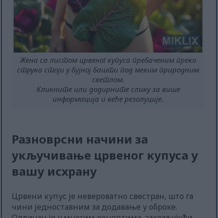
Жена са листом црвеног купуса пребаченим преко
струка стоји у бујној башти под меким природним
светлом.
Кликните или додирните слику за више
информација и веће резолуције.
Разноврсни начини за
укључивање црвеног купуса у
вашу исхрану
Црвени купус је невероватно свестран, што га
чини једноставним за додавање у оброке.
Одличан је у многим рецептима, захваљујући