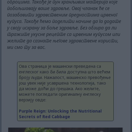
оброцима. Такође је пун хранљивих материја које
побољшавају ваше здравље. Овај чланак ће се
позабавити здравственим предностима црвеног
купуса. Такође ћемо поделити начине да га додате
у своју исхрану за боље здравље. Без обзира да ли
тражите укусне рецепте са црвеним купусом или
желите да сазнате његове здравствене користи,
ми смо ту за вас.
Ова страница је машински преведена са
енглеског како би била доступна што већем
броју људи. Нажалост, машинско превођење
још увек није усавршена технологија, тако
да може доћи до грешака. Ако желите,
можете погледати оригиналну енглеску
верзију овде:
Purple Reign: Unlocking the Nutritional
Secrets of Red Cabbage