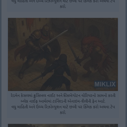
વધુ માહિતી અને ઉચ્ચ રિઝોલ્યુશન માટે છબી પર ક્લિક કરો અથવા ટેપ
કરો.
રેડમેન કેસલમાં ક્રુસિબલ નાઈટ અને મિસબેગોટન વોરિયરનો સામનો કરતી
બ્લેક નાઈફ આર્મરમાં ટાર્નિશ્ડની એનાઇમ-શૈલીની ફેન આર્ટ.
વધુ માહિતી અને ઉચ્ચ રિઝોલ્યુશન માટે છબી પર ક્લિક કરો અથવા ટેપ
કરો.