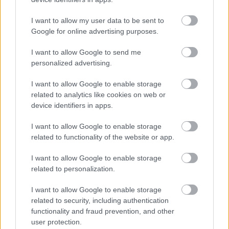
I want to allow my user data to be sent to
Google for online advertising purposes.
રેડમેન કેસલમાં ક્રુસિબલ નાઈટ અને મિસબેગોટન વોરિયર સામે લડતા
ટાર્નિશ્ડની એનાઇમ-શૈલીની ચાહક કલા.
I want to allow Google to send me
વધુ માહિતી અને ઉચ્ચ રિઝોલ્યુશન માટે છબી પર ક્લિક કરો અથવા ટેપ
personalized advertising.
કરો.
I want to allow Google to enable storage
related to analytics like cookies on web or
device identifiers in apps.
I want to allow Google to enable storage
related to functionality of the website or app.
I want to allow Google to enable storage
related to personalization.
I want to allow Google to enable storage
related to security, including authentication
functionality and fraud prevention, and other
user protection.
રેડમેન કેસલના આંગણામાં તલવાર અને ઢાલ સાથે થોડા ઊંચા મિસબેગોટન