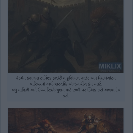
રેડમેન કેસલમાં ટાર્નિશ્ડ ફાઇટીંગ ક્રુસિબલ નાઈટ અને મિસબેગોટન
વોરિયરની અર્ધ-વાસ્તવિક એલ્ડેન રીંગ ફેન આર્ટ.
વધુ માહિતી અને ઉચ્ચ રિઝોલ્યુશન માટે છબી પર ક્લિક કરો અથવા ટેપ
કરો.