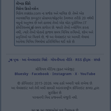
લેખક વિશે
મિકેલ ક્રિસ્ટેનસેન
મિકેલ miklix.com ના સર્જક અને માલિક છે. તેમને એક
વ્યાવસાયિક કમ્પ્યુટર પ્રોગ્રામર/સોફ્ટવેર ડેવલપર તરીકે 20 વર્ષથી
વધુનો અનુભવ છે અને હાલમાં તેઓ એક મોટા યુરોપિયન IT
કોર્પોરેશનમાં પૂર્ણ-સમય કાર્યરત છે. જ્યારે તેઓ બ્લોગિંગ કરતા
નથી, ત્યારે તેઓ પોતાનો ફાજલ સમય વિવિધ રુચિઓ, શોખ અને
પ્રવૃત્તિઓ પર વિતાવે છે, જે આ વેબસાઇટ પર આવરી લેવામાં
આવેલા વિવિધ વિષયોમાં પ્રતિબિંબિત થઈ શકે છે.
મુખ પૃષ્ઠ
-
આ વેબસાઇટ વિશે
-
ગોપનીયતા નીતિ
-
RSS ફીડ્સ
-
સંપર્ક
સોશિયલ મીડિયા (ફક્ત અંગ્રેજી):
Bluesky
-
Facebook
-
Instagram
-
X
-
YouTube
© કૉપિરાઇટ 2015-2026. બધા હકો અમારી પાસે રાખેલા છે.
આ વેબસાઇટ અને તેની બધી સામગ્રી આંતરરાષ્ટ્રીય કૉપિરાઇટ કાયદા દ્વારા
સુરક્ષિત છે.
પરવાનગી વિના પ્રજનનની મંજૂરી નથી.
આ પૃષ્ઠ આ ભાષાઓમાં પણ ઉપલબ્ધ છે: