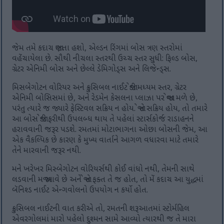
જેમ તમે કદાચ જાણતા હશો, એલ્ડન રિંગમાં બોસ ત્રણ સ્તરોમાં
વહેંચાયેલા છે. સૌથી નીચલા સ્તરથી ઉચ્ચ સ્તર સુધી: ફિલ્ડ બોસ,
ગ્રેટર એનિમી બોસ અને છેલ્લે ડેમિગોડ્સ અને લિજેન્ડ્સ.
મિસબેગોટન વોરિયર અને ક્રુસિબલ નાઈટ જોડી મધ્યમ સ્તર, ગ્રેટર
એનિમી બોસિસમાં છે, અને રેડમેન કેસલના પ્લાઝા પર જોવા મળે છે,
પરંતુ ત્યારે જ જ્યારે ફેસ્ટિવલ સક્રિય ન હોય. જો તે સક્રિય હોય, તો તમારે
આ બોસ જોડી ફરીથી ઉપલબ્ધ થાય તે પહેલાં સ્ટાર્સકોર્જ રાડાહનને
હરાવવાની જરૂર પડશે. રમતમાં મોટાભાગના ઓછા બોસની જેમ, આ
એક વૈકલ્પિક છે કારણ કે મુખ્ય વાર્તાને આગળ વધારવા માટે તમારે
તેને મારવાની જરૂર નથી.
મને ખરેખર મિસ્બેગોટન વોરિયર્સથી કોઈ વાંધો નથી, તેમની સાથે
લડવાની મજા આવે છે અને જો તે ફક્ત તે જ હોત, તો મેં કદાચ આ યુદ્ધમાં
બૅનિશ્ડ નાઈટ એન્ગવોલનો ઉપયોગ ન કર્યો હોત.
ક્રુસિબલ નાઈટની વાત કરીએ તો, રમતની શરૂઆતમાં સ્ટોર્મહિલ
એવરગોલમાં મારો પહેલો દુશ્મન સામે આવ્યો ત્યારથી જ તે મારા