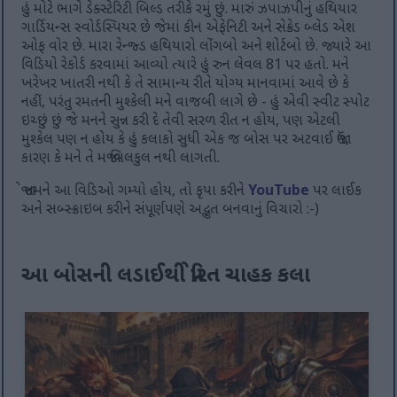
હું મોટે ભાગે ડેક્સ્ટેરિટી બિલ્ડ તરીકે રમું છું. મારું ઝપાઝપીનું હથિયાર
ગાર્ડિયન્સ સ્વોર્ડસ્પિયર છે જેમાં કીન એફેનિટી અને સેક્રેડ બ્લેડ એશ
ઓફ વોર છે. મારા રેન્જ્ડ હથિયારો લોંગબો અને શોર્ટબો છે. જ્યારે આ
વિડિયો રેકોર્ડ કરવામાં આવ્યો ત્યારે હું રુન લેવલ 81 પર હતો. મને
ખરેખર ખાતરી નથી કે તે સામાન્ય રીતે યોગ્ય માનવામાં આવે છે કે
નહીં, પરંતુ રમતની મુશ્કેલી મને વાજબી લાગે છે - હું એવી સ્વીટ સ્પોટ
ઇચ્છું છું જે મનને સુન્ન કરી દે તેવી સરળ રીત ન હોય, પણ એટલી
મુશ્કેલ પણ ન હોય કે હું કલાકો સુધી એક જ બોસ પર અટવાઈ જાઉં,
કારણ કે મને તે મજા બિલકુલ નથી લાગતી.
જો તમને આ વિડિઓ ગમ્યો હોય, તો કૃપા કરીને
YouTube
પર લાઈક
અને સબ્સ્ક્રાઇબ કરીને સંપૂર્ણપણે અદ્ભુત બનવાનું વિચારો :-)
આ બોસની લડાઈથી પ્રેરિત ચાહક કલા