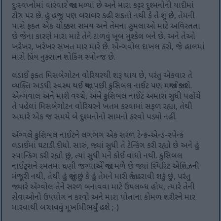
દુઃસ્વપ્નોમાં વારંવાર જોવા મળ્યા છે અને મારા કટ્ટર દુશ્મનોની યાદીમાં
ટોચ પર છે. હું હજુ પણ બરાબર કહી શકતો નથી કે તે શું છે, તેમની
પાસે ફક્ત એક ચોક્કસ સમય અને તેમના હુમલાઓ માટે અવિરતતા
છે જેના કારણે મારા માટે તેને ટાળવું ખૂબ મુશ્કેલ બને છે. અને તેઓ
ખરેખર, ખરેખર સખત માર મારે છે. એન્ગવોલ દાખલ કરો, જે હાલમાં
મારો પ્રિય નુકસાન શોકિંગ સ્પોન્જ છે.
લડાઈ ફક્ત મિસબેગોટન વોરિયરથી શરૂ થાય છે, પરંતુ એકવાર તે
વ્યક્તિ અડધી સ્વસ્થ થઈ જાય, પછી ક્રુસિબલ નાઈટ પણ મજામાં જોડાશે.
એન્ગવાલ અને મારી વચ્ચે, અમે ક્રુસિબલ નાઈટ અમારા સુધી પહોંચે
તે પહેલાં મિસબેગોટન વોરિયરને ખતમ કરવામાં સફળ રહ્યા, તેથી
અમારે એક જ સમયે બે દુશ્મનોનો સામનો કરવો પડ્યો નહીં.
એંગ્વલે ક્રુસિબલ નાઈટને લગભગ એક સરળ ટેન્ક-એન્ડ-સ્પેન્ક
લડાઈમાં ઘટાડી દીધો. સારું, જ્યાં સુધી તે ટેન્કિંગ કરી રહ્યો છે અને હું
સ્પાન્કિંગ કરી રહ્યો છું, ત્યાં સુધી મને કોઈ વાંધો નથી. ક્રુસિબલ
નાઈટ્સને રમતમાં ઘણી જગ્યાએ જોવા મળે છે જ્યાં સ્પિરિટ એશિઝની
મંજૂરી નથી, તેથી હું જાણું છું કે હું તેમને મારી જાતે હરાવી શકું છું, પરંતુ
જ્યારે એંગ્વોલ તેને સરળ બનાવવા માટે ઉપલબ્ધ હોય, ત્યારે તેની
સેવાઓનો ઉપયોગ ન કરવો અને મારા પોતાના કોમળ શરીરને માર
મારવાથી બચાવવું મૂર્ખામીભર્યું હશે ;-)