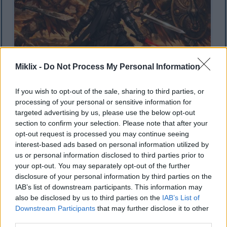
Miklix -
Do Not Process My Personal Information
રેડમેન કેસલના સળગતા આંગણામાં મિસબેગોટન વોરિયર અને તલવાર
If you wish to opt-out of the sale, sharing to third parties, or
અને ઢાલ સાથે ક્રુસિબલ નાઈટનો સામનો કરી રહેલા કાળા છરીના
processing of your personal or sensitive information for
બખ્તરમાં કલંકિતનું એનાઇમ-શૈલીનું ચિત્ર.
targeted advertising by us, please use the below opt-out
વધુ માહિતી અને ઉચ્ચ રિઝોલ્યુશન માટે છબી પર ક્લિક કરો અથવા ટેપ
section to confirm your selection. Please note that after your
કરો.
opt-out request is processed you may continue seeing
interest-based ads based on personal information utilized by
us or personal information disclosed to third parties prior to
your opt-out. You may separately opt-out of the further
disclosure of your personal information by third parties on the
IAB’s list of downstream participants. This information may
also be disclosed by us to third parties on the
IAB’s List of
Downstream Participants
that may further disclose it to other
third parties.