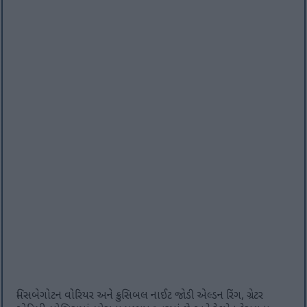
મિસબેગોટન વોરિયર અને ક્રુસિબલ નાઈટ જોડી એલ્ડન રિંગ, ગ્રેટર