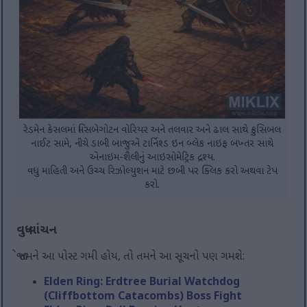
રેડમેન કેસલમાં મિસબેગોટન વોરિયર અને તલવાર અને ઢાલ સાથે ક્રુસિબલ
નાઈટ સામે, નીચે ડાબી બાજુએ ટાર્નિશ્ડ ઇન બ્લેક નાઇફ બખ્તર સાથે
એનાઇમ-શૈલીનું આઇસોમેટ્રિક દ્રશ્ય.
વધુ માહિતી અને ઉચ્ચ રિઝોલ્યુશન માટે છબી પર ક્લિક કરો અથવા ટેપ
કરો.
વધુ વાંચન
જો તમને આ પોસ્ટ ગમી હોય, તો તમને આ સૂચનો પણ ગમશે:
Elden Ring: Erdtree Burial Watchdog
(Cliffbottom Catacombs) Boss Fight