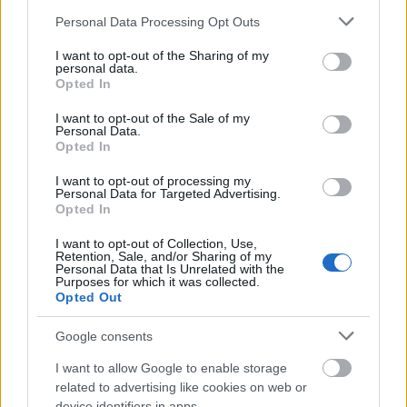
Please note that this website/app uses one or more Google
Personal Data Processing Opt Outs
services and may gather and store information including but
not limited to your visit or usage behaviour. You may click to
I want to opt-out of the Sharing of my
personal data.
grant or deny consent to Google and its third-party tags to
Opted In
use your data for below specified purposes in below Google
રેડમેન કેસલના ખંડેર આંગણામાં તલવાર અને ઢાલ સાથે મિસબેગોટન
consent section.
I want to opt-out of the Sale of my
વોરિયર અને ક્રુસિબલ નાઈટ સામે ડાબી બાજુ પાછળથી દેખાતી કલંકિત
Personal Data.
Opted In
વ્યક્તિની એનાઇમ-શૈલીની છબી.
વધુ માહિતી અને ઉચ્ચ રિઝોલ્યુશન માટે છબી પર ક્લિક કરો અથવા ટેપ
I want to opt-out of processing my
કરો.
Personal Data for Targeted Advertising.
Opted In
I want to opt-out of Collection, Use,
Retention, Sale, and/or Sharing of my
Personal Data that Is Unrelated with the
Purposes for which it was collected.
Opted Out
Google consents
I want to allow Google to enable storage
related to advertising like cookies on web or
device identifiers in apps.