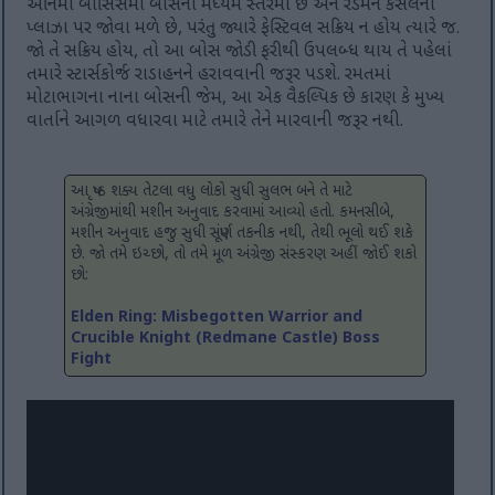
એનિમી બોસિસમાં બોસના મધ્યમ સ્તરમાં છે અને રેડમેન કેસલના
પ્લાઝા પર જોવા મળે છે, પરંતુ જ્યારે ફેસ્ટિવલ સક્રિય ન હોય ત્યારે જ.
જો તે સક્રિય હોય, તો આ બોસ જોડી ફરીથી ઉપલબ્ધ થાય તે પહેલાં
તમારે સ્ટાર્સકોર્જ રાડાહનને હરાવવાની જરૂર પડશે. રમતમાં
મોટાભાગના નાના બોસની જેમ, આ એક વૈકલ્પિક છે કારણ કે મુખ્ય
વાર્તાને આગળ વધારવા માટે તમારે તેને મારવાની જરૂર નથી.
આ પૃષ્ઠ શક્ય તેટલા વધુ લોકો સુધી સુલભ બને તે માટે
અંગ્રેજીમાંથી મશીન અનુવાદ કરવામાં આવ્યો હતો. કમનસીબે,
મશીન અનુવાદ હજુ સુધી સંપૂર્ણ તકનીક નથી, તેથી ભૂલો થઈ શકે
છે. જો તમે ઇચ્છો, તો તમે મૂળ અંગ્રેજી સંસ્કરણ અહીં જોઈ શકો
છો:
Elden Ring: Misbegotten Warrior and
Crucible Knight (Redmane Castle) Boss
Fight