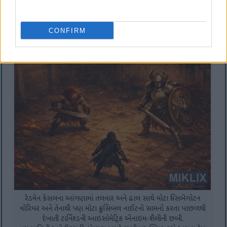
વોરિયર અને ક્રુસિબલ નાઈટનો સામનો કરતા ટાર્નિશ્ડ ઇન બ્લેક નાઇફ
આર્મરનું આઇસોમેટ્રિક એનાઇમ-શૈલીનું દ્રશ્ય.
વધુ માહિતી અને ઉચ્ચ રિઝોલ્યુશન માટે છબી પર ક્લિક કરો અથવા ટેપ
CONFIRM
કરો.
રેડમેન કેસલના આંગણામાં તલવાર અને ઢાલ સાથે મોટા મિસબેગોટન
વોરિયર અને તેનાથી પણ મોટા ક્રુસિબલ નાઈટનો સામનો કરતા પાછળથી
દેખાતી ટાર્નિશ્ડની આઇસોમેટ્રિક એનાઇમ-શૈલીની છબી.