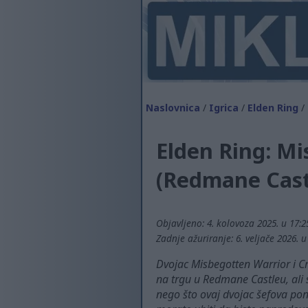
Naslovnica
/
Igrica
/
Elden Ring
/ 
Elden Ring: Mi
(Redmane Cast
Objavljeno: 4. kolovoza 2025. u 17:2
Zadnje ažuriranje: 6. veljače 2026. 
Dvojac Misbegotten Warrior i Cru
na trgu u Redmane Castleu, ali 
nego što ovaj dvojac šefova pon