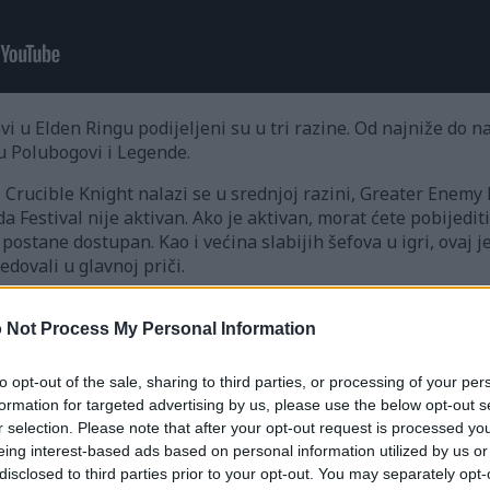
vi u Elden Ringu podijeljeni su u tri razine. Od najniže do naj
ju Polubogovi i Legende.
Crucible Knight nalazi se u srednjoj razini, Greater Enemy B
 Festival nije aktivan. Ako je aktivan, morat ćete pobijedit
postane dostupan. Kao i većina slabijih šefova u igri, ovaj 
dovali u glavnoj priči.
i Ratnici, nekako je zabavno boriti se s njima i da je samo t
 Not Process My Personal Information
za Engvalla u ovoj bitci.
 ti su se tipovi često pojavljivali u mojim noćnim morama i 
to opt-out of the sale, sharing to third parties, or processing of your per
susreo u Stormhill Evergaolu na početku igre. Još uvijek ne 
formation for targeted advertising by us, please use the below opt-out s
 neumoljivost u svojim napadima zbog čega mi ih je jako teš
r selection. Please note that after your opt-out request is processed y
e Engvall, moja trenutno omiljena spužva za upijanje štete.
eing interest-based ads based on personal information utilized by us or
disclosed to third parties prior to your opt-out. You may separately opt-
itim Ratnikom, ali čim mu zdravlje padne na pola, Vitez iz