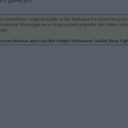
i u glavnoj priči.
jno prevedena s engleskog kako bi bila dostupna što većem broju ljud
usavršena tehnologija pa se mogu pojaviti pogreške. Ako želite, izvor
dje:
gotten Warrior and Crucible Knight (Redmane Castle) Boss Fig