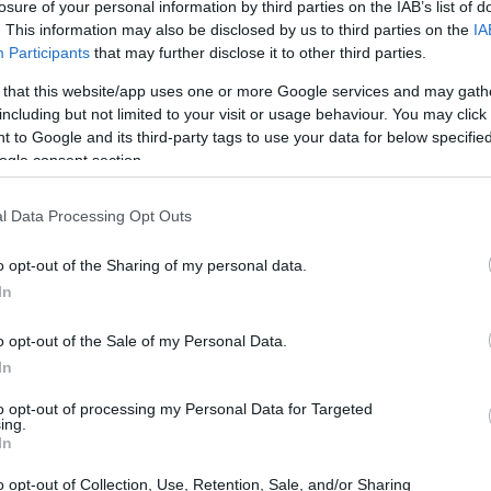
losure of your personal information by third parties on the IAB’s list of
smo dokrajčiti Nezakonitog Ratnika prije nego što nas je Vite
. This information may also be disclosed by us to third parties on the
IA
va neprijatelja istovremeno.
Participants
that may further disclose it to other third parties.
ucible Knighta na jednostavnu borbu tankom i pljeskanjem. 
 that this website/app uses one or more Google services and may gath
 Crucible Knightovi se susreću na nekoliko mjesta u igri gdje
including but not limited to your visit or usage behaviour. You may click 
bijediti, ali kada je Engvall dostupan da to učini lakim, bil
 to Google and its third-party tags to use your data for below specifi
astito nježno meso batina ;-)
ogle consent section.
 build. Moje oružje za blisku borbu je Guardian's Swordspe
l Data Processing Opt Outs
 za daljinsku borbu su Longbow i Shortbow. Bio sam na 81. r
matra li se to općenito prikladnim, ali težina igre mi se č
o opt-out of the Sharing of my personal data.
ni način igre, ali i ne toliko težak da ću satima biti zaglavl
In
lajkajte ga i pretplatite se na
YouTube
u, što ga čini totalno 
o opt-out of the Sale of my Personal Data.
In
to opt-out of processing my Personal Data for Targeted
telja inspirirana ovom borbom s šef
ing.
In
o opt-out of Collection, Use, Retention, Sale, and/or Sharing