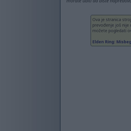
morate ubiti da biste napredoval
Ova je stranica stro
prevođenje još nije 
možete pogledati ov
Elden Ring: Misbe