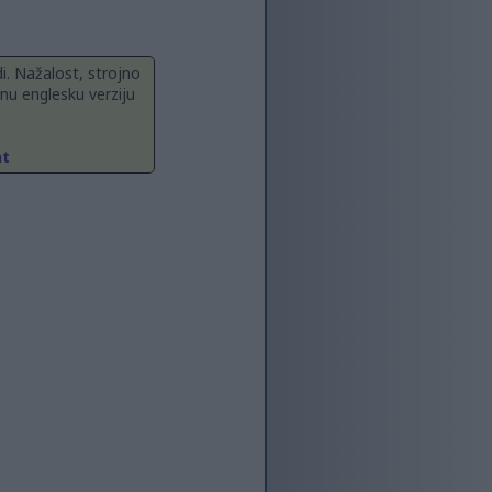
i. Nažalost, strojno
nu englesku verziju
ht