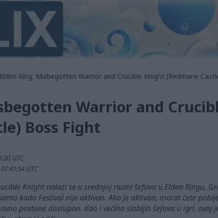
Elden Ring: Misbegotten Warrior and Crucible Knight (Redmane Castl
sbegotten Warrior and Crucib
le) Boss Fight
5:20 UTC
u 07:41:54 UTC
cible Knight nalazi se u srednjoj razini šefova u Elden Ringu, Gr
samo kada Festival nije aktivan. Ako je aktivan, morat ćete pobij
ovno postane dostupan. Kao i većina slabijih šefova u igri, ovaj 