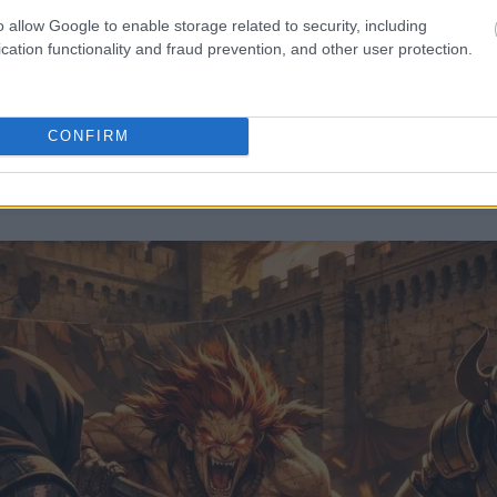
o allow Google to enable storage related to security, including
cation functionality and fraud prevention, and other user protection.
CONFIRM
amnjelog u oklopu Crnog noža okrenutog prema Nezakonitom ratnik
štitom u gorućem dvorištu dvorca Redmane.
Kliknite ili dodirnite sliku za više informacija i veće rezolucije.