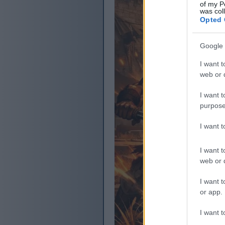
of my P
was col
Opted 
Google 
I want t
web or d
I want t
purpose
I want 
I want t
web or d
I want t
or app.
I want t