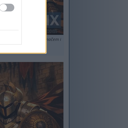
u i Vitezu Crucibleu s mačem i