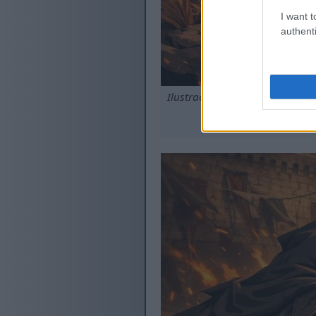
I want t
authenti
Ilustracija u anime stilu Pot