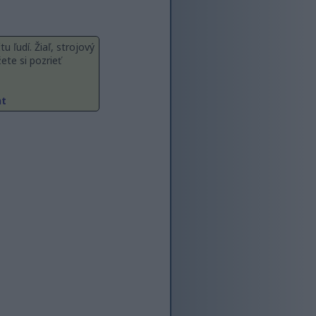
 ľudí. Žiaľ, strojový
ete si pozrieť
ht