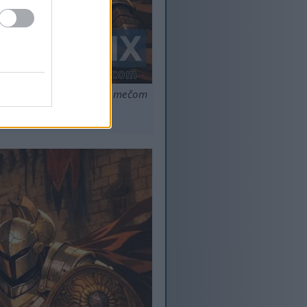
 a Rytierovi z Crucible s mečom
zlíšenie.