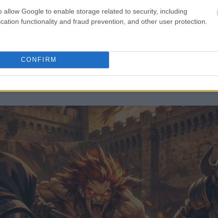
o allow Google to enable storage related to security, including
cation functionality and fraud prevention, and other user protection.
CONFIRM
rneného v brnení čierneho noža, ktorý čelí Zloduchému bojovníkovi
a štítom na horiacom nádvorí hradu Redmane.
m alebo ťuknutím na obrázok získate ďalšie informácie a vyššie ro