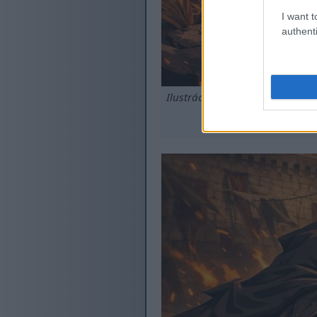
I want t
authenti
Ilustrácia v anime štýle Poškv
Kliknutí