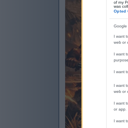
of my P
was col
Opted 
Google 
I want t
web or d
I want t
purpose
I want 
I want t
web or d
I want t
or app.
I want t