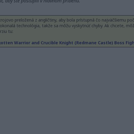
ť, aby ste postúpili v hlavnom príbehu.
rojovo preložená z angličtiny, aby bola prístupná čo najväčšiemu počtu
 dokonalá technológia, takže sa môžu vyskytnúť chyby. Ak chcete, môž
ziu tu:
gotten Warrior and Crucible Knight (Redmane Castle) Boss Fig