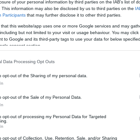
losure of your personal information by third parties on the IAB’s list of
a nám podarilo Nesplodeného bojovníka zlikvidovať skôr, ak
. This information may also be disclosed by us to third parties on the
IA
ojovať s dvoma nepriateľmi naraz.
Participants
that may further disclose it to other third parties.
 Crucible Knighta na jednoduchý súboj tankovania a bitky. N
 that this website/app uses one or more Google services and may gath
adí. Crucible Knights sa v hre stretávame na viacerých miesta
including but not limited to your visit or usage behaviour. You may click 
e ich dokážem poraziť sám, ale keď je k dispozícii Engvall, kt
 to Google and its third-party tags to use your data for below specifi
eušetriť si vlastné krehké telo bitky ;-)
ogle consent section.
Mojou zbraňou na blízko je Guardian's Swordspear s Keen 
l Data Processing Opt Outs
u sú Longbow a Shortbow. Keď bolo toto video natočené, ma
ne považuje za vhodné, ale obtiažnosť hry sa mi zdá primera
o opt-out of the Sharing of my personal data.
ca v ľahkom režime, ale zároveň nie taká náročná, aby som b
In
e ma to vôbec nebaví.
zvážte prosím, či ste úplne úžasní tým, že ho na
YouTube
laj
o opt-out of the Sale of my Personal Data.
In
to opt-out of processing my Personal Data for Targeted
nie inšpirované týmto súbojom s bo
ing.
In
o opt-out of Collection, Use, Retention, Sale, and/or Sharing