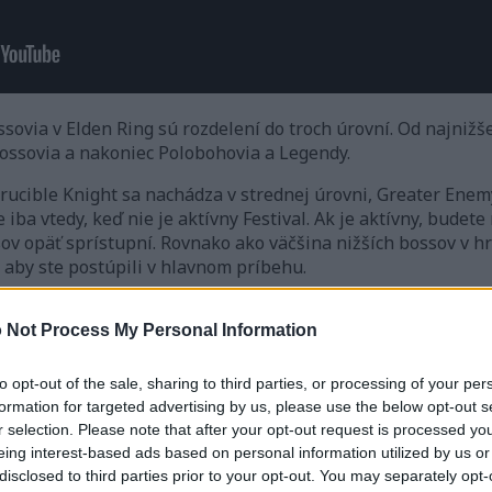
ovia v Elden Ring sú rozdelení do troch úrovní. Od najnižše
bossovia a nakoniec Polobohovia a Legendy.
ucible Knight sa nachádza v strednej úrovni, Greater Enem
iba vtedy, keď nie je aktívny Festival. Ak je aktívny, budet
v opäť sprístupní. Rovnako ako väčšina nižších bossov v hre,
 aby ste postúpili v hlavnom príbehu.
ovníci až tak nevadia, je celkom zábavné s nimi bojovať a ke
 Not Process My Personal Information
 bitke nepoužil Vyhnaného rytiera Engvalla.
 títo chlapíci sa často objavujú v mojich nočných morách a 
to opt-out of the sale, sharing to third parties, or processing of your per
edy som sa s prvým stretol v Stormhill Evergaole na začiatk
formation for targeted advertising by us, please use the below opt-out s
určité načasovanie a neúprosnosť pri útokoch, vďaka čomu sa
r selection. Please note that after your opt-out request is processed y
o. A tu je Engvall, moja momentálne najobľúbenejšia špongi
eing interest-based ads based on personal information utilized by us or
disclosed to third parties prior to your opt-out. You may separately opt-
m bojovníkom, ale akonáhle sa jeho zdravie zníži na polovic