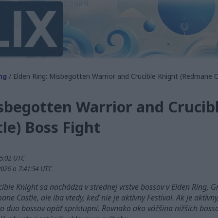
ng
/ Elden Ring: Misbegotten Warrior and Crucible Knight (Redmane C
sbegotten Warrior and Crucib
le) Boss Fight
25:02 UTC
2026 o 7:41:54 UTC
ble Knight sa nachádza v strednej vrstve bossov v Elden Ring, 
 Castle, ale iba vtedy, keď nie je aktívny Festival. Ak je aktívn
 duo bossov opäť sprístupní. Rovnako ako väčšina nižších bossov v