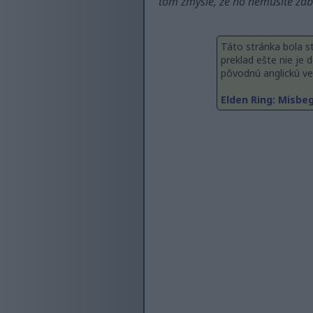
tom zmysle, že ho nemusíte zabi
Táto stránka bola st
preklad ešte nie je
pôvodnú anglickú ver
Elden Ring: Misbe