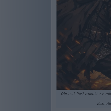
Obrázok Poškvrneného v anime
Kliknutí