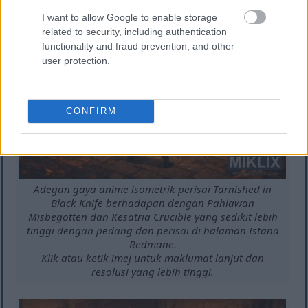
I want to allow Google to enable storage
related to security, including authentication
functionality and fraud prevention, and other
user protection.
CONFIRM
Adegan gaya anime isometrik perisai Tarnished in
Black Knife berhadapan dengan Pahlawan
Misbegotten dan Kesatria Crucible yang sedikit lebih
tinggi dengan pedang dan perisai di halaman Istana
Redmane.
Klik atau ketik imej untuk maklumat lanjut dan
resolusi yang lebih tinggi.