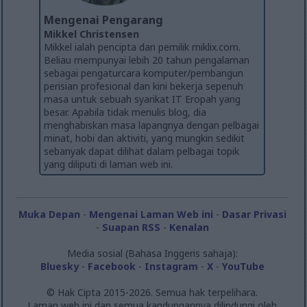
Mengenai Pengarang
Mikkel Christensen
Mikkel ialah pencipta dan pemilik miklix.com.
Beliau mempunyai lebih 20 tahun pengalaman
sebagai pengaturcara komputer/pembangun
perisian profesional dan kini bekerja sepenuh
masa untuk sebuah syarikat IT Eropah yang
besar. Apabila tidak menulis blog, dia
menghabiskan masa lapangnya dengan pelbagai
minat, hobi dan aktiviti, yang mungkin sedikit
sebanyak dapat dilihat dalam pelbagai topik
yang diliputi di laman web ini.
Muka Depan
-
Mengenai Laman Web ini
-
Dasar Privasi
-
Suapan RSS
-
Kenalan
Media sosial (Bahasa Inggeris sahaja):
Bluesky
-
Facebook
-
Instagram
-
X
-
YouTube
© Hak Cipta 2015-2026. Semua hak terpelihara.
Laman web ini dan semua kandungannya dilindungi oleh