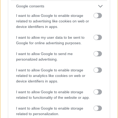
resolusi yang lebih tinggi.
Google consents
I want to allow Google to enable storage
related to advertising like cookies on web or
device identifiers in apps.
I want to allow my user data to be sent to
Google for online advertising purposes.
I want to allow Google to send me
personalized advertising.
I want to allow Google to enable storage
related to analytics like cookies on web or
device identifiers in apps.
Seni peminat ala anime bagi Kesatria Crucible dan
Pahlawan Salah Lahir yang sedang bertarung di
I want to allow Google to enable storage
Istana Redmane.
related to functionality of the website or app.
Klik atau ketik imej untuk maklumat lanjut dan
resolusi yang lebih tinggi.
I want to allow Google to enable storage
related to personalization.