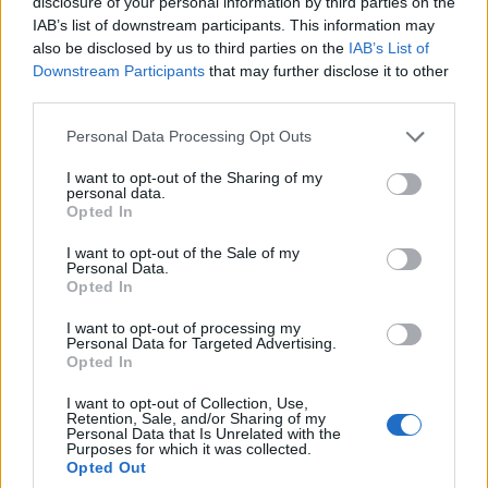
disclosure of your personal information by third parties on the
halaman Istana Redmane yang terbakar.
IAB’s list of downstream participants. This information may
Klik atau ketik imej untuk maklumat lanjut dan
also be disclosed by us to third parties on the
IAB’s List of
resolusi yang lebih tinggi.
Downstream Participants
that may further disclose it to other
third parties.
Please note that this website/app uses one or more Google
Personal Data Processing Opt Outs
services and may gather and store information including but
not limited to your visit or usage behaviour. You may click to
I want to opt-out of the Sharing of my
personal data.
grant or deny consent to Google and its third-party tags to
Opted In
use your data for below specified purposes in below Google
consent section.
I want to opt-out of the Sale of my
Personal Data.
Opted In
I want to opt-out of processing my
Personal Data for Targeted Advertising.
Opted In
Imej ala anime bagi Tarnished dilihat dari belakang di
I want to opt-out of Collection, Use,
sebelah kiri, menghadap Pahlawan Salah Lahir dan
Retention, Sale, and/or Sharing of my
Personal Data that Is Unrelated with the
Kesatria Crucible dengan pedang dan perisai di
Purposes for which it was collected.
halaman runtuhan Istana Redmane.
Opted Out
Klik atau ketik imej untuk maklumat lanjut dan