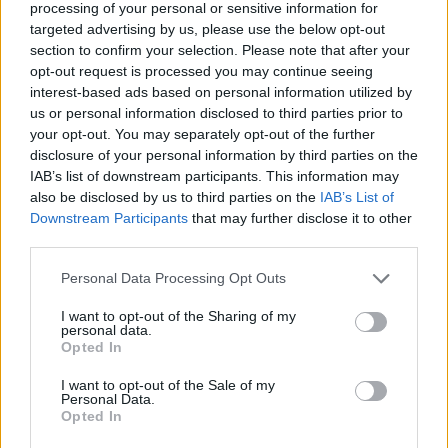
processing of your personal or sensitive information for
targeted advertising by us, please use the below opt-out
section to confirm your selection. Please note that after your
opt-out request is processed you may continue seeing
interest-based ads based on personal information utilized by
us or personal information disclosed to third parties prior to
your opt-out. You may separately opt-out of the further
disclosure of your personal information by third parties on the
IAB’s list of downstream participants. This information may
also be disclosed by us to third parties on the
IAB’s List of
Picha ya mtindo wa anime ya Mtu Aliyechafuka
Downstream Participants
that may further disclose it to other
inayoonekana kutoka nyuma upande wa kushoto,
third parties.
ikimkabili Shujaa Mpotovu na Shujaa Mkali mwenye
upanga na ngao katika ua ulioharibiwa wa Ngome ya
Please note that this website/app uses one or more Google
Personal Data Processing Opt Outs
Redmane.
services and may gather and store information including but
Bofya au gusa picha kwa maelezo zaidi na ubora wa
not limited to your visit or usage behaviour. You may click to
I want to opt-out of the Sharing of my
hali ya juu.
personal data.
grant or deny consent to Google and its third-party tags to
Opted In
use your data for below specified purposes in below Google
consent section.
I want to opt-out of the Sale of my
Personal Data.
Opted In