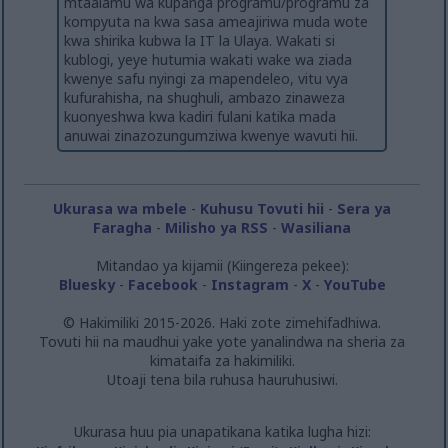
mtaalamu wa kupanga programu/programu za
kompyuta na kwa sasa ameajiriwa muda wote
kwa shirika kubwa la IT la Ulaya. Wakati si
kublogi, yeye hutumia wakati wake wa ziada
kwenye safu nyingi za mapendeleo, vitu vya
kufurahisha, na shughuli, ambazo zinaweza
kuonyeshwa kwa kadiri fulani katika mada
anuwai zinazozungumziwa kwenye wavuti hii.
Ukurasa wa mbele
-
Kuhusu Tovuti hii
-
Sera ya
Faragha
-
Milisho ya RSS
-
Wasiliana
Mitandao ya kijamii (Kiingereza pekee):
Bluesky
-
Facebook
-
Instagram
-
X
-
YouTube
© Hakimiliki 2015-2026. Haki zote zimehifadhiwa.
Tovuti hii na maudhui yake yote yanalindwa na sheria za
kimataifa za hakimiliki.
Utoaji tena bila ruhusa hauruhusiwi.
Ukurasa huu pia unapatikana katika lugha hizi: