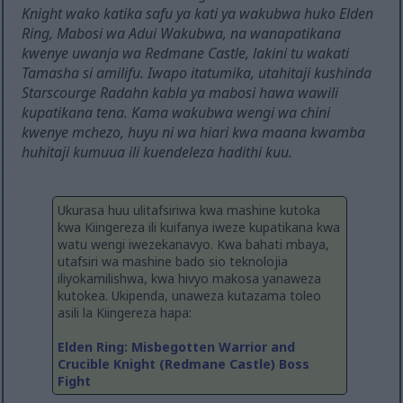
Knight wako katika safu ya kati ya wakubwa huko Elden
Ring, Mabosi wa Adui Wakubwa, na wanapatikana
kwenye uwanja wa Redmane Castle, lakini tu wakati
Tamasha si amilifu. Iwapo itatumika, utahitaji kushinda
Starscourge Radahn kabla ya mabosi hawa wawili
kupatikana tena. Kama wakubwa wengi wa chini
kwenye mchezo, huyu ni wa hiari kwa maana kwamba
huhitaji kumuua ili kuendeleza hadithi kuu.
Ukurasa huu ulitafsiriwa kwa mashine kutoka
kwa Kiingereza ili kuifanya iweze kupatikana kwa
watu wengi iwezekanavyo. Kwa bahati mbaya,
utafsiri wa mashine bado sio teknolojia
iliyokamilishwa, kwa hivyo makosa yanaweza
kutokea. Ukipenda, unaweza kutazama toleo
asili la Kiingereza hapa:
Elden Ring: Misbegotten Warrior and
Crucible Knight (Redmane Castle) Boss
Fight