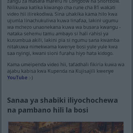
zangu za masafa marefu ni Longbow na Shortbow.
Nilikuwa katika kiwango cha rune cha 81 wakati
video hii ilirekodiwa. Sina uhakika kama hilo kwa
ujumla linachukuliwa kuwa linafaa, lakini ugumu
wa mchezo unaonekana kuwa wa busara kwangu -
nataka sehemu tamu ambayo si hali rahisi ya
kusumbua akili, lakini pia si ngumu sana kwamba
nitakuwa nimekwama kwenye bosi yule yule kwa
saa nyingi, kwani sioni furaha hiyo hata kidogo.
Kama umeipenda video hii, tafadhali fikiria kuwa wa
ajabu kabisa kwa Kupenda na Kujisajili kwenye
YouTube
:-)
Sanaa ya shabiki iliyochochewa
na pambano hili la bosi