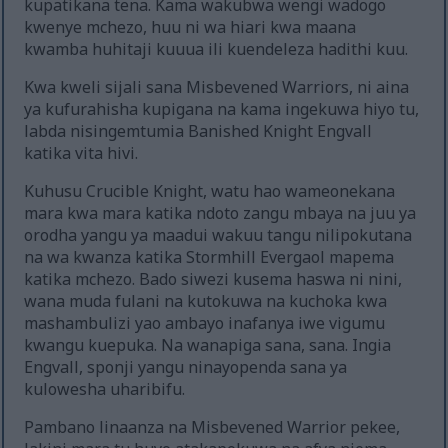
kupatikana tena. Kama wakubwa wengi wadogo
kwenye mchezo, huu ni wa hiari kwa maana
kwamba huhitaji kuuua ili kuendeleza hadithi kuu.
Kwa kweli sijali sana Misbevened Warriors, ni aina
ya kufurahisha kupigana na kama ingekuwa hiyo tu,
labda nisingemtumia Banished Knight Engvall
katika vita hivi.
Kuhusu Crucible Knight, watu hao wameonekana
mara kwa mara katika ndoto zangu mbaya na juu ya
orodha yangu ya maadui wakuu tangu nilipokutana
na wa kwanza katika Stormhill Evergaol mapema
katika mchezo. Bado siwezi kusema haswa ni nini,
wana muda fulani na kutokuwa na kuchoka kwa
mashambulizi yao ambayo inafanya iwe vigumu
kwangu kuepuka. Na wanapiga sana, sana. Ingia
Engvall, sponji yangu ninayopenda sana ya
kulowesha uharibifu.
Pambano linaanza na Misbevened Warrior pekee,