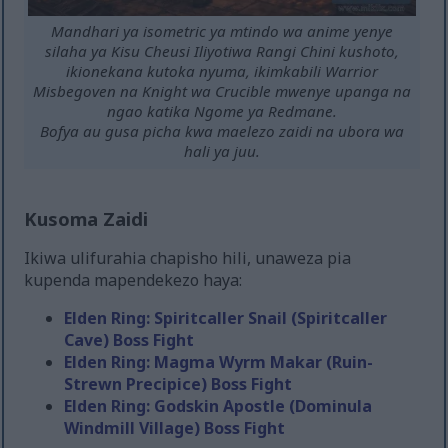
Mandhari ya isometric ya mtindo wa anime yenye
silaha ya Kisu Cheusi Iliyotiwa Rangi Chini kushoto,
ikionekana kutoka nyuma, ikimkabili Warrior
Misbegoven na Knight wa Crucible mwenye upanga na
ngao katika Ngome ya Redmane.
Bofya au gusa picha kwa maelezo zaidi na ubora wa
hali ya juu.
Kusoma Zaidi
Ikiwa ulifurahia chapisho hili, unaweza pia
kupenda mapendekezo haya:
Elden Ring: Spiritcaller Snail (Spiritcaller
Cave) Boss Fight
Elden Ring: Magma Wyrm Makar (Ruin-
Strewn Precipice) Boss Fight
Elden Ring: Godskin Apostle (Dominula
Windmill Village) Boss Fight