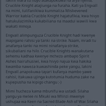
lakini mara tu huyo atakapokuwa na afya njema,
Crucible Knight atajiunga na furaha. Kati ya Engvall
na mimi, tulifanikiwa kummaliza Misbevened
Warrior kabla Crucible Knight hajatufikia, kwa hivyo
hatukulazimika kukabiliana na maadui wawili kwa
wakati mmoja.
Engvall alimpunguza Crucible Knight hadi kwenye
mapigano rahisi ya tanki na strike. Naam, mradi tu
anafanya tanki na mimi ninafanya strike,
sikubaliani na hilo. Crucible Knights wanakutana
sehemu kadhaa kwenye mchezo ambapo Spirit
Ashes hairuhusiwi, kwa hivyo najua kwa hakika
kwamba naweza kuwashinda peke yangu, lakini
Engvall anapokuwa tayari kufanya mambo yawe
rahisi, itakuwa ujinga kutotumia huduma zake na
kujiepusha na kipigo changu ;-)
Mimi hucheza kama mbunifu wa ustadi. Silaha
yangu ya melee ni Mkuki wa Mlinzi mwenye
ushujaa wa Keen na Sacred Blade Ash of War. Silaha