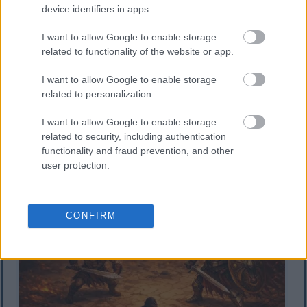
device identifiers in apps.
I want to allow Google to enable storage
related to functionality of the website or app.
I want to allow Google to enable storage
Mandhari ya mtindo wa kiisometriki ya silaha ya Kisu
related to personalization.
Cheusi Iliyotiwa Rangi ya Tarnished ikimkabili shujaa
wa Misbegoven na Knight wa Crucible mrefu kidogo
I want to allow Google to enable storage
akiwa na upanga na ngao katika ua wa Ngome ya
related to security, including authentication
Redmane.
functionality and fraud prevention, and other
Bofya au gusa picha kwa maelezo zaidi na ubora wa
user protection.
hali ya juu.
CONFIRM