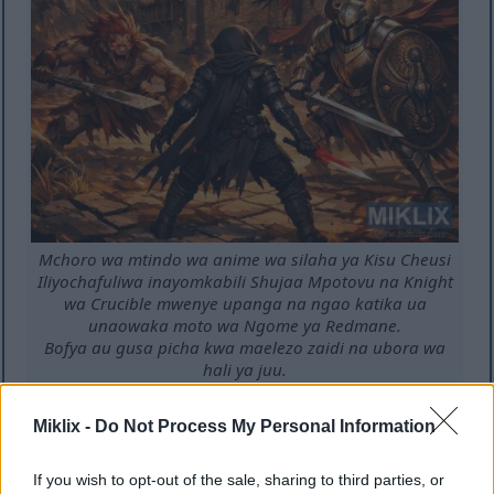
Mchoro wa mtindo wa anime wa silaha ya Kisu Cheusi
Iliyochafuliwa inayomkabili Shujaa Mpotovu na Knight
wa Crucible mwenye upanga na ngao katika ua
unaowaka moto wa Ngome ya Redmane.
Bofya au gusa picha kwa maelezo zaidi na ubora wa
hali ya juu.
Miklix -
Do Not Process My Personal Information
If you wish to opt-out of the sale, sharing to third parties, or