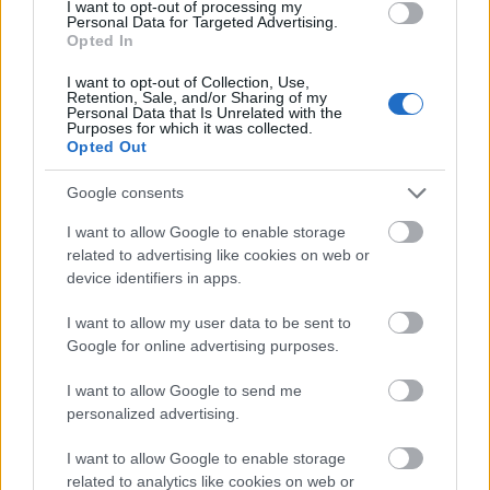
I want to opt-out of processing my
Personal Data for Targeted Advertising.
Opted In
I want to opt-out of Collection, Use,
Retention, Sale, and/or Sharing of my
Personal Data that Is Unrelated with the
Purposes for which it was collected.
Opted Out
Google consents
Sanaa ya mashabiki wa mtindo wa anime ya shujaa
wa Crucible Knight na Misbegoven katika Ngome ya
I want to allow Google to enable storage
Redmane.
related to advertising like cookies on web or
Bofya au gusa picha kwa maelezo zaidi na ubora wa
device identifiers in apps.
hali ya juu.
I want to allow my user data to be sent to
Google for online advertising purposes.
I want to allow Google to send me
personalized advertising.
I want to allow Google to enable storage
related to analytics like cookies on web or