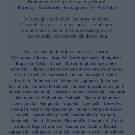
Društvene mreže (samo na engleskom):
Bluesky
-
Facebook
-
Instagram
-
X
-
YouTube
© Copyright 2015-2026. Sva prava pridržana.
Ova web stranica i svi njeni sadržaji zaštićeni su
međunarodnim zakonima o autorskim pravima.
Reprodukcija bez dozvole nije dozvoljena.
Ova stranica je dostupna i na ovim jezicima:
Afrikaans
-
Albanac
-
Arapski
-
Azerbejdžanski
-
Bengalski
-
Bugarski
-
Češki
-
Danski
-
Dutch
-
Engleski (izvornik)
-
Estonski
-
Filipino
-
Finski
-
Francuski
-
Francuski (Kanada)
-
Grčki
-
Gruzijski
-
Gudžarati
-
Hausa
-
Hebrejski
-
Hindi
-
Hrvatski
-
Indonezijski
-
Islandski
-
Japanski
-
Javanese
-
Jermenski
-
Kanada
-
Katalonski
-
Kineski (pojednostavljeni)
-
Kineski (tradicionalni)
-
Korean
-
Latvian
-
Litvanski
-
Mađarski
-
Makedonski
-
Malajalam
-
Malajski
-
Marathi
-
Mjanmar
(burmanski)
-
Mongolski
-
Nepalski
-
Njemački
-
Norveški
(bokmål)
-
Oriya
-
Pandžapski (gurmukhi)
-
Perzijski (farsi)
-
Poljski
-
Portugalski (Brazil)
-
Portugalski (Portugal)
-
Rumunski
-
Ruski
-
Slovački
-
Slovenački
-
Španjolski
-
Srpski
(ćirilica)
-
Srpski (latinica)
-
Sundanski
-
Svahili
-
Švedski
-
Tajlandski
-
Talijanski
-
Tamilski
-
Telugu
-
Turski
-
Ukrajinski
-