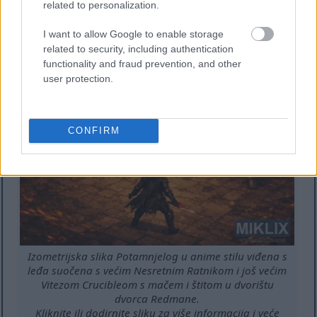
related to personalization.
štitom u dvorištu dvorca Redmane.
Kliknite ili dodirnite sliku za više informacija i veće
rezolucije.
I want to allow Google to enable storage
related to security, including authentication
functionality and fraud prevention, and other
user protection.
CONFIRM
Izometrijska slika Potamnjelog u anime stilu viđena s
leđa suočena s većim Nesretnim Ratnikom i još većim
Vitezom Crucibleom s mačem i štitom u dvorištu
dvorca Redmane.
Kliknite ili dodirnite sliku za više informacija i veće