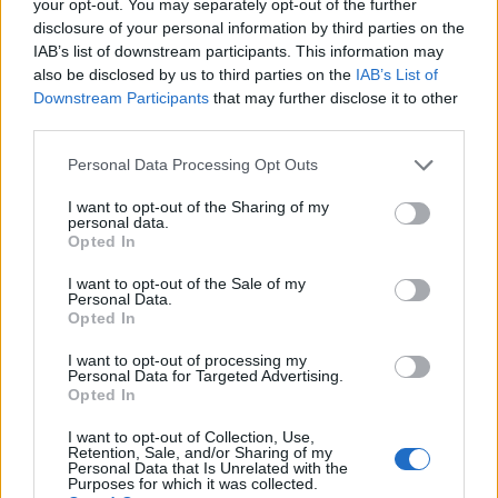
your opt-out. You may separately opt-out of the further
disclosure of your personal information by third parties on the
Slika Okaljanog u anime stilu, viđena s leđa s lijeve
IAB’s list of downstream participants. This information may
strane, okrenuta prema Nesretnom ratniku i Vitezu
also be disclosed by us to third parties on the
IAB’s List of
Crucibleu s mačem i štitom u ruševnom dvorištu
Downstream Participants
that may further disclose it to other
dvorca Redmane.
third parties.
Kliknite ili dodirnite sliku za više informacija i veće
rezolucije.
Please note that this website/app uses one or more Google
Personal Data Processing Opt Outs
services and may gather and store information including but
not limited to your visit or usage behaviour. You may click to
I want to opt-out of the Sharing of my
personal data.
grant or deny consent to Google and its third-party tags to
Opted In
use your data for below specified purposes in below Google
consent section.
I want to opt-out of the Sale of my
Personal Data.
Opted In
I want to opt-out of processing my
Personal Data for Targeted Advertising.
Opted In
I want to opt-out of Collection, Use,
Retention, Sale, and/or Sharing of my
Personal Data that Is Unrelated with the
Purposes for which it was collected.