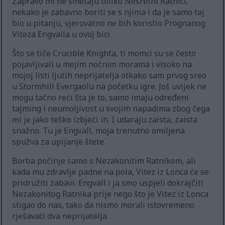
Zapravo mi ne smetaju toliko Nesretni Ratnici,
nekako je zabavno boriti se s njima i da je samo taj
bio u pitanju, vjerovatno ne bih koristio Prognanog
Viteza Engvalla u ovoj bici.
Što se tiče Crucible Knighta, ti momci su se često
pojavljivali u mojim noćnim morama i visoko na
mojoj listi ljutih neprijatelja otkako sam prvog sreo
u Stormhill Evergaolu na početku igre. Još uvijek ne
mogu tačno reći šta je to, samo imaju određeni
tajming i neumoljivost u svojim napadima zbog čega
mi je jako teško izbjeći ih. I udaraju zaista, zaista
snažno. Tu je Engvall, moja trenutno omiljena
spužva za upijanje štete.
Borba počinje samo s Nezakonitim Ratnikom, ali
kada mu zdravlje padne na pola, Vitez iz Lonca će se
pridružiti zabavi. Engvall i ja smo uspjeli dokrajčiti
Nezakonitog Ratnika prije nego što je Vitez iz Lonca
stigao do nas, tako da nismo morali istovremeno
rješavati dva neprijatelja.