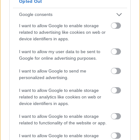
Anime fan art koji prikazuje Tarnishedovog viteza
Opted Out
Cruciblea i Misbegottena ratnika u dvorcu Redmane u
borbi.
Google consents
Kliknite ili dodirnite sliku za više informacija i veće
I want to allow Google to enable storage
rezolucije.
related to advertising like cookies on web or
device identifiers in apps.
I want to allow my user data to be sent to
Google for online advertising purposes.
I want to allow Google to send me
personalized advertising.
I want to allow Google to enable storage
related to analytics like cookies on web or
device identifiers in apps.
I want to allow Google to enable storage
related to functionality of the website or app.
Izometrijska scena u anime stilu u kojoj se Potamnjeli
u oklopu Crnog noža suočavaju s nešto višim
I want to allow Google to enable storage
Ratnikom Nesretnim i Vitezom Crucibleom s mačem i