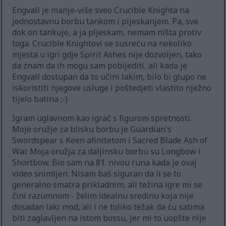
Engvall je manje-više sveo Crucible Knighta na
jednostavnu borbu tankom i pljeskanjem. Pa, sve
dok on tankuje, a ja pljeskam, nemam ništa protiv
toga. Crucible Knightovi se susreću na nekoliko
mjesta u igri gdje Spirit Ashes nije dozvoljen, tako
da znam da ih mogu sam pobijediti, ali kada je
Engvall dostupan da to učini lakim, bilo bi glupo ne
iskoristiti njegove usluge i poštedjeti vlastito nježno
tijelo batina ;-)
Igram uglavnom kao igrač s figurom spretnosti.
Moje oružje za blisku borbu je Guardian's
Swordspear s Keen afinitetom i Sacred Blade Ash of
War. Moja oružja za daljinsku borbu su Longbow i
Shortbow. Bio sam na 81. nivou runa kada je ovaj
video snimljen. Nisam baš siguran da li se to
generalno smatra prikladnim, ali težina igre mi se
čini razumnom - želim idealnu sredinu koja nije
dosadan laki mod, ali i ne toliko težak da ću satima
biti zaglavljen na istom bossu, jer mi to uopšte nije