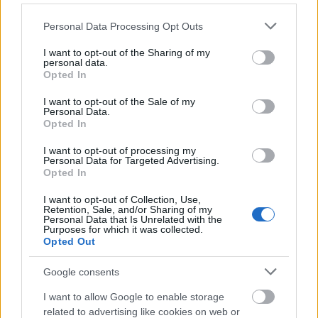
Please note that this website/app uses one or more Google
Personal Data Processing Opt Outs
services and may gather and store information including but
not limited to your visit or usage behaviour. You may click to
I want to opt-out of the Sharing of my
personal data.
grant or deny consent to Google and its third-party tags to
Opted In
use your data for below specified purposes in below Google
consent section.
I want to opt-out of the Sale of my
Personal Data.
Opted In
I want to opt-out of processing my
Personal Data for Targeted Advertising.
レッドメイン城の廃墟となった中庭で、剣と盾を持った
Opted In
ミスベゴットン・ウォリアーとクルーシブル・ナイトと
対面している、左側の後ろから見たターニッシュドのア
I want to opt-out of Collection, Use,
Retention, Sale, and/or Sharing of my
ニメ風画像。.
Personal Data that Is Unrelated with the
Purposes for which it was collected.
画像をクリックまたはタップすると、詳細と高解像度が
Opted Out
表示されます。
Google consents
I want to allow Google to enable storage
related to advertising like cookies on web or