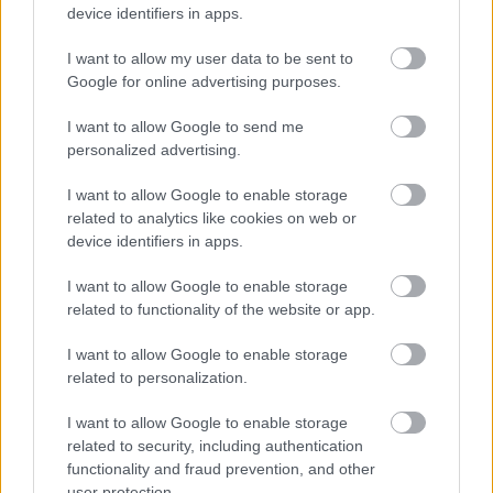
device identifiers in apps.
I want to allow my user data to be sent to
Google for online advertising purposes.
I want to allow Google to send me
personalized advertising.
I want to allow Google to enable storage
related to analytics like cookies on web or
レッドメイン城でクルーシブルナイトとミスベゴットン
device identifiers in apps.
ウォリアーと戦うターニッシュドのアニメ風ファンアー
ト.
I want to allow Google to enable storage
related to functionality of the website or app.
画像をクリックまたはタップすると、詳細と高解像度が
表示されます。
I want to allow Google to enable storage
related to personalization.
I want to allow Google to enable storage
related to security, including authentication
functionality and fraud prevention, and other
user protection.