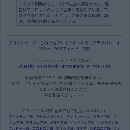
トウェア開発者として20年以上の経験を持ち、現
在はヨーロッパの大手IT企業に常勤している。ブ
ログを書いていないときは、さまざまな興味、趣
味、活動に余暇を費やしている。
フロントページ
-
このウェブサイトについて
-
プライバシーポ
リシー
-
RSSフィード
-
接触
ソーシャルメディア（英語のみ）：
Bluesky
-
Facebook
-
Instagram
-
X
-
YouTube
© 著作権 2015-2026. 無断転載を禁じます。
このウェブサイトおよびすべてのコンテンツは、国際著作権法
によって保護されています。
無断転載を禁じます。
このページは次の言語でもご利用いただけます:
アイスランド語
-
アゼルバイジャン
-
アフリカーンス
-
アラビア語
-
アル
バニア語
-
アルメニア語
-
イタリア語
-
インドネシア語
-
ウクライナ語
-
ウルドゥー語
-
エストニア語
-
オランダ語
-
オリヤ
-
カタロニア語
-
カン