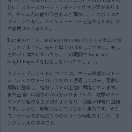
催されている場合は、このボスコンビが再び出現する
前に、スタースカージ・ラダーンを倒す必要がありま
す。ゲーム内の他の下位ボスと同様に、このボスはオ
プションであり、メインストーリーを進めるために倒
す必要はありません。
私は実のところ、Misbegotten Warriors をそれほど気
にしていません。彼らと戦うのは楽しいですし、もし
それが 1 体だけだったら、この戦闘で Banished
Knight Engvall を利用しなかったでしょう。
クルーシブルナイトについては、ゲーム序盤のストー
ムヒル・エヴァーガルで初めて遭遇して以来、悪夢に
頻繁に登場し、宿敵リストの上位に君臨しています。
まだ正確には何なのかは分かりませんが、攻撃のタイ
ミングと容赦なさが決め手となり、回避が非常に困難
です。しかも、攻撃力はとてつもなく強力です。そこ
で、今一番のお気に入りのダメージ吸収スポンジ、エ
ングヴァルの登場です。