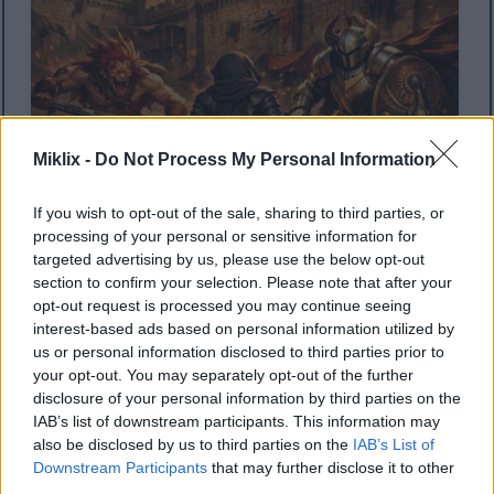
Miklix -
Do Not Process My Personal Information
If you wish to opt-out of the sale, sharing to third parties, or
processing of your personal or sensitive information for
targeted advertising by us, please use the below opt-out
section to confirm your selection. Please note that after your
レッドメイン城の燃える中庭で、ブラックナイフの鎧を
opt-out request is processed you may continue seeing
身に着けた汚れた者が、剣と盾を持ったミスベゴット
interest-based ads based on personal information utilized by
ン・ウォリアーとクルーシブル・ナイトに立ち向かって
us or personal information disclosed to third parties prior to
いるアニメ風のイラスト。.
your opt-out. You may separately opt-out of the further
画像をクリックまたはタップすると、詳細と高解像度が
disclosure of your personal information by third parties on the
表示されます。
IAB’s list of downstream participants. This information may
also be disclosed by us to third parties on the
IAB’s List of
Downstream Participants
that may further disclose it to other
third parties.