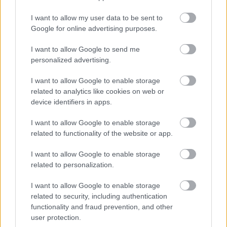
I want to allow my user data to be sent to
Google for online advertising purposes.
I want to allow Google to send me
personalized advertising.
Fan art w stylu anime przedstawiający Tarnished
I want to allow Google to enable storage
walczącego z Crucible Knightem i Misbegotten
related to analytics like cookies on web or
Warriorem w zamku Redmane.
device identifiers in apps.
Kliknij lub dotknij obrazu, aby uzyskać więcej
informacji i wyższą rozdzielczość.
I want to allow Google to enable storage
related to functionality of the website or app.
I want to allow Google to enable storage
related to personalization.
I want to allow Google to enable storage
related to security, including authentication
functionality and fraud prevention, and other
user protection.