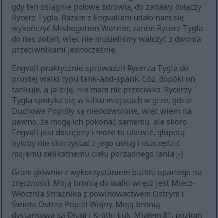
gdy ten osiągnie połowę zdrowia, do zabawy dołączy
Rycerz Tygla. Razem z Engvallem udało nam się
wykończyć Misbegotten Warrior, zanim Rycerz Tygla
do nas dotarł, więc nie musieliśmy walczyć z dwoma
przeciwnikami jednocześnie.
Engvall praktycznie sprowadził Rycerza Tygla do
prostej walki typu tank-and-spank. Cóż, dopóki on
tankuje, a ja biję, nie mam nic przeciwko. Rycerzy
Tygla spotyka się w kilku miejscach w grze, gdzie
Duchowe Popióły są niedozwolone, więc wiem na
pewno, że mogę ich pokonać samemu, ale skoro
Engvall jest dostępny i może to ułatwić, głupotą
byłoby nie skorzystać z jego usług i oszczędzić
mojemu delikatnemu ciału porządnego lania ;-)
Gram głównie z wykorzystaniem buildu opartego na
zręczności. Moją bronią do walki wręcz jest Miecz-
Włócznia Strażnika z powinowactwem Ostrym i
Święte Ostrze Popiół Wojny. Moją bronią
dystansową są Długi i Krótki Łuk. Miałem 81. poziom