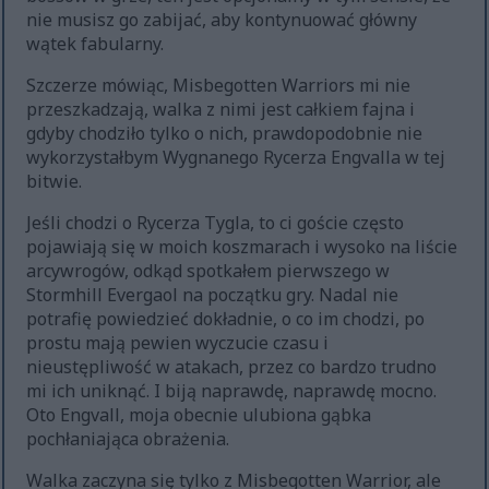
nie musisz go zabijać, aby kontynuować główny
wątek fabularny.
Szczerze mówiąc, Misbegotten Warriors mi nie
przeszkadzają, walka z nimi jest całkiem fajna i
gdyby chodziło tylko o nich, prawdopodobnie nie
wykorzystałbym Wygnanego Rycerza Engvalla w tej
bitwie.
Jeśli chodzi o Rycerza Tygla, to ci goście często
pojawiają się w moich koszmarach i wysoko na liście
arcywrogów, odkąd spotkałem pierwszego w
Stormhill Evergaol na początku gry. Nadal nie
potrafię powiedzieć dokładnie, o co im chodzi, po
prostu mają pewien wyczucie czasu i
nieustępliwość w atakach, przez co bardzo trudno
mi ich uniknąć. I biją naprawdę, naprawdę mocno.
Oto Engvall, moja obecnie ulubiona gąbka
pochłaniająca obrażenia.
Walka zaczyna się tylko z Misbegotten Warrior, ale