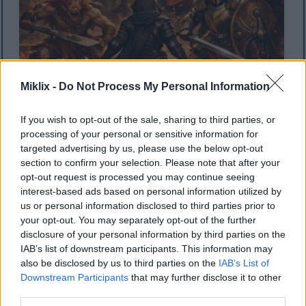
Miklix -
Do Not Process My Personal Information
If you wish to opt-out of the sale, sharing to third parties, or
processing of your personal or sensitive information for
Ilustracja w stylu anime przedstawiająca zbroję
targeted advertising by us, please use the below opt-out
Tarnished in Black Knife stojącą naprzeciw
section to confirm your selection. Please note that after your
Misbegotten Warrior i Crucible Knight z mieczem i
opt-out request is processed you may continue seeing
tarczą na płonącym dziedzińcu zamku Redmane.
interest-based ads based on personal information utilized by
Kliknij lub dotknij obrazu, aby uzyskać więcej
us or personal information disclosed to third parties prior to
informacji i wyższą rozdzielczość.
your opt-out. You may separately opt-out of the further
disclosure of your personal information by third parties on the
IAB’s list of downstream participants. This information may
also be disclosed by us to third parties on the
IAB’s List of
Downstream Participants
that may further disclose it to other
third parties.