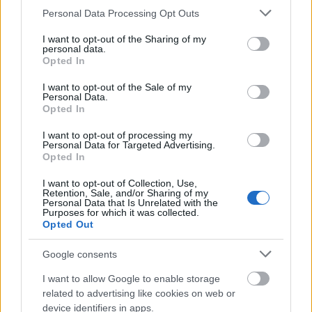
Please note that this website/app uses one or more Google
Personal Data Processing Opt Outs
services and may gather and store information including but
not limited to your visit or usage behaviour. You may click to
I want to opt-out of the Sharing of my
personal data.
grant or deny consent to Google and its third-party tags to
Opted In
use your data for below specified purposes in below Google
consent section.
I want to opt-out of the Sale of my
Personal Data.
Opted In
Obraz w stylu anime przedstawiający Tarnished
widzianego od tyłu po lewej stronie, zwróconego w
I want to opt-out of processing my
stronę Misbegotten Warrior i Crucible Knight z
Personal Data for Targeted Advertising.
Opted In
mieczem i tarczą na zrujnowanym dziedzińcu zamku
Redmane.
I want to opt-out of Collection, Use,
Kliknij lub dotknij obrazu, aby uzyskać więcej
Retention, Sale, and/or Sharing of my
informacji i wyższą rozdzielczość.
Personal Data that Is Unrelated with the
Purposes for which it was collected.
Opted Out
Google consents
I want to allow Google to enable storage
related to advertising like cookies on web or
device identifiers in apps.