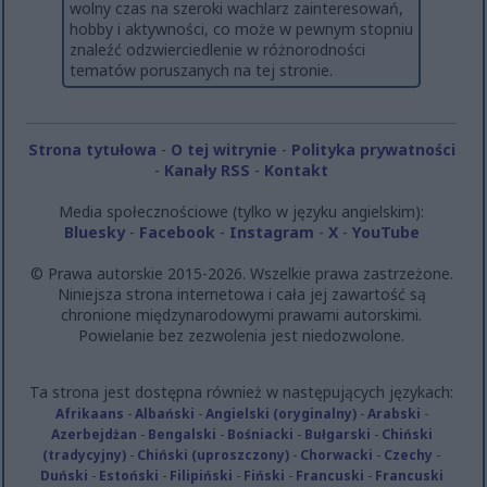
wolny czas na szeroki wachlarz zainteresowań,
hobby i aktywności, co może w pewnym stopniu
znaleźć odzwierciedlenie w różnorodności
tematów poruszanych na tej stronie.
Strona tytułowa
-
O tej witrynie
-
Polityka prywatności
-
Kanały RSS
-
Kontakt
Media społecznościowe (tylko w języku angielskim):
Bluesky
-
Facebook
-
Instagram
-
X
-
YouTube
© Prawa autorskie 2015-2026. Wszelkie prawa zastrzeżone.
Niniejsza strona internetowa i cała jej zawartość są
chronione międzynarodowymi prawami autorskimi.
Powielanie bez zezwolenia jest niedozwolone.
Ta strona jest dostępna również w następujących językach:
Afrikaans
-
Albański
-
Angielski (oryginalny)
-
Arabski
-
Azerbejdżan
-
Bengalski
-
Bośniacki
-
Bułgarski
-
Chiński
(tradycyjny)
-
Chiński (uproszczony)
-
Chorwacki
-
Czechy
-
Duński
-
Estoński
-
Filipiński
-
Fiński
-
Francuski
-
Francuski