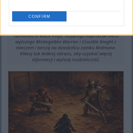
CONFIRM
Izometryczna scena w stylu anime przedstawiająca
Tarnished in Black Knife, stojącego naprzeciw nieco
wyższego Misbegotten Warrior i Crucible Knight z
mieczem i tarczą na dziedzińcu zamku Redmane.
Kliknij lub dotknij obrazu, aby uzyskać więcej
informacji i wyższą rozdzielczość.