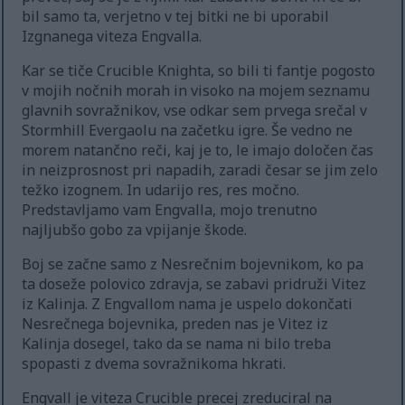
bil samo ta, verjetno v tej bitki ne bi uporabil
Izgnanega viteza Engvalla.
Kar se tiče Crucible Knighta, so bili ti fantje pogosto
v mojih nočnih morah in visoko na mojem seznamu
glavnih sovražnikov, vse odkar sem prvega srečal v
Stormhill Evergaolu na začetku igre. Še vedno ne
morem natančno reči, kaj je to, le imajo določen čas
in neizprosnost pri napadih, zaradi česar se jim zelo
težko izognem. In udarijo res, res močno.
Predstavljamo vam Engvalla, mojo trenutno
najljubšo gobo za vpijanje škode.
Boj se začne samo z Nesrečnim bojevnikom, ko pa
ta doseže polovico zdravja, se zabavi pridruži Vitez
iz Kalinja. Z Engvallom nama je uspelo dokončati
Nesrečnega bojevnika, preden nas je Vitez iz
Kalinja dosegel, tako da se nama ni bilo treba
spopasti z dvema sovražnikoma hkrati.
Engvall je viteza Crucible precej zreduciral na