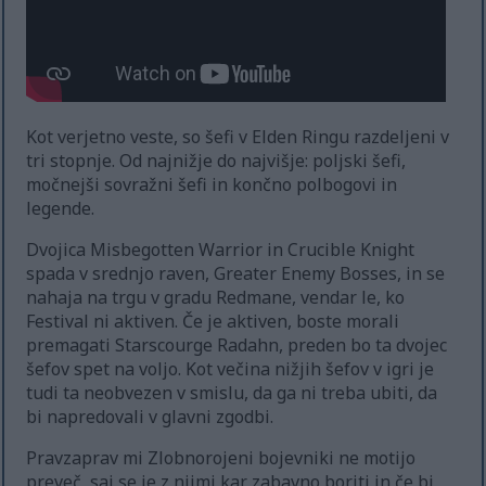
Kot verjetno veste, so šefi v Elden Ringu razdeljeni v
tri stopnje. Od najnižje do najvišje: poljski šefi,
močnejši sovražni šefi in končno polbogovi in
legende.
Dvojica Misbegotten Warrior in Crucible Knight
spada v srednjo raven, Greater Enemy Bosses, in se
nahaja na trgu v gradu Redmane, vendar le, ko
Festival ni aktiven. Če je aktiven, boste morali
premagati Starscourge Radahn, preden bo ta dvojec
šefov spet na voljo. Kot večina nižjih šefov v igri je
tudi ta neobvezen v smislu, da ga ni treba ubiti, da
bi napredovali v glavni zgodbi.
Pravzaprav mi Zlobnorojeni bojevniki ne motijo
preveč, saj se je z njimi kar zabavno boriti in če bi