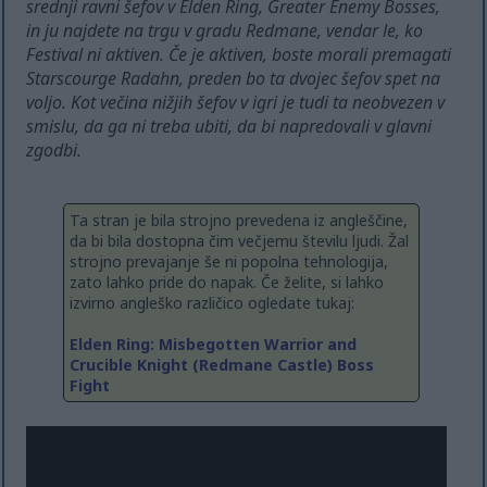
srednji ravni šefov v Elden Ring, Greater Enemy Bosses,
in ju najdete na trgu v gradu Redmane, vendar le, ko
Festival ni aktiven. Če je aktiven, boste morali premagati
Starscourge Radahn, preden bo ta dvojec šefov spet na
voljo. Kot večina nižjih šefov v igri je tudi ta neobvezen v
smislu, da ga ni treba ubiti, da bi napredovali v glavni
zgodbi.
Ta stran je bila strojno prevedena iz angleščine,
da bi bila dostopna čim večjemu številu ljudi. Žal
strojno prevajanje še ni popolna tehnologija,
zato lahko pride do napak. Če želite, si lahko
izvirno angleško različico ogledate tukaj:
Elden Ring: Misbegotten Warrior and
Crucible Knight (Redmane Castle) Boss
Fight