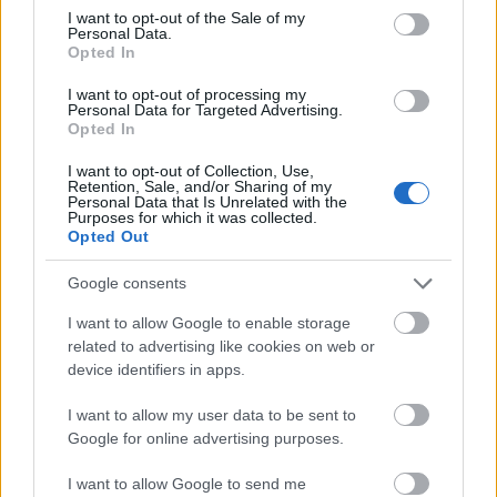
Slika Omadeževanega v anime slogu, gledana od
consent section.
I want to opt-out of the Sale of my
zadaj na levi, obrnjena proti Nesrečnemu bojevniku in
Personal Data.
Opted In
Vitezu Crucible z mečem in ščitom na porušenem
dvorišču gradu Redmane.
I want to opt-out of processing my
Kliknite ali tapnite sliko za več informacij in višje
Personal Data for Targeted Advertising.
ločljivosti.
Opted In
I want to opt-out of Collection, Use,
Retention, Sale, and/or Sharing of my
Personal Data that Is Unrelated with the
Purposes for which it was collected.
Opted Out
Google consents
I want to allow Google to enable storage
related to advertising like cookies on web or
device identifiers in apps.
I want to allow my user data to be sent to
Google for online advertising purposes.
Umetnina oboževalcev v anime slogu, ki prikazuje
I want to allow Google to send me
Tarnished, ki se bori med Crucible Knightom in