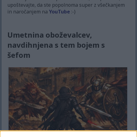
upoštevajte, da ste popolnoma super z všečkanjem
in naročanjem na
YouTube
:-)
Umetnina oboževalcev,
navdihnjena s tem bojem s
šefom