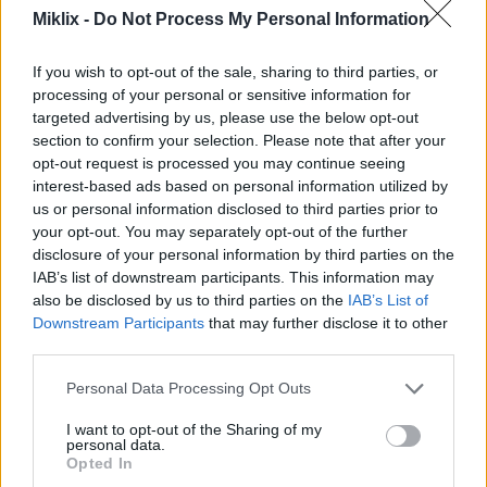
Miklix -
Do Not Process My Personal Information
Ilustracija v anime slogu Omadeževanega v oklepu
črnega noža, ki se sooča z Nespremenjenim
If you wish to opt-out of the sale, sharing to third parties, or
bojevnikom in vitezom Crucible z mečem in ščitom na
processing of your personal or sensitive information for
gorečem dvorišču gradu Redmaine.
targeted advertising by us, please use the below opt-out
Kliknite ali tapnite sliko za več informacij in višje
section to confirm your selection. Please note that after your
ločljivosti.
opt-out request is processed you may continue seeing
interest-based ads based on personal information utilized by
us or personal information disclosed to third parties prior to
your opt-out. You may separately opt-out of the further
disclosure of your personal information by third parties on the
IAB’s list of downstream participants. This information may
also be disclosed by us to third parties on the
IAB’s List of
Downstream Participants
that may further disclose it to other
third parties.
Please note that this website/app uses one or more Google
Personal Data Processing Opt Outs
services and may gather and store information including but
not limited to your visit or usage behaviour. You may click to
I want to opt-out of the Sharing of my
personal data.
grant or deny consent to Google and its third-party tags to
Opted In
use your data for below specified purposes in below Google