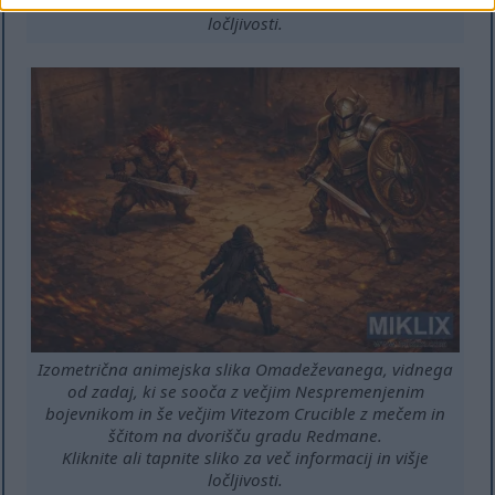
Kliknite ali tapnite sliko za več informacij in višje
ločljivosti.
Izometrična animejska slika Omadeževanega, vidnega
od zadaj, ki se sooča z večjim Nespremenjenim
bojevnikom in še večjim Vitezom Crucible z mečem in
ščitom na dvorišču gradu Redmane.
Kliknite ali tapnite sliko za več informacij in višje
ločljivosti.