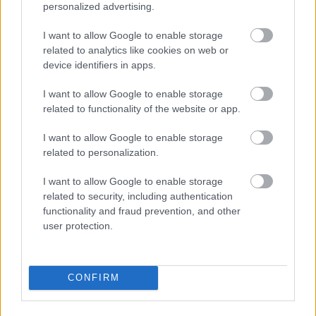
personalized advertising.
Misbegotten Warriorjem v gradu Redmane.
Kliknite ali tapnite sliko za več informacij in višje
I want to allow Google to enable storage
ločljivosti.
related to analytics like cookies on web or
device identifiers in apps.
I want to allow Google to enable storage
related to functionality of the website or app.
I want to allow Google to enable storage
related to personalization.
I want to allow Google to enable storage
related to security, including authentication
functionality and fraud prevention, and other
user protection.
Izometrični prizor v anime slogu, v katerem se
Omadeževanec v oklepu Črnega noža sooča z nekoliko
CONFIRM
višjim Nespremenjenim bojevnikom in Vitezom Crucible
z mečem in ščitom na dvorišču gradu Redmane.