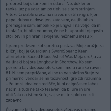
preprost boj s tankom in udarci. No, dokler on
tanka, jaz pa udarjam po tleh, se s tem strinjam.
Viteze Crucible srečamo na več mestih v igri, kjer
pepel duhov ni dovoljen, zato vem, da jih lahko
premagam sam, ampak ko je Engvall na voljo, da mi
to olajša, bi bilo neumno, če ne bi uporabil njegovih
storitev in prihranil svojemu nežnemu mesu ;-)
Igram predvsem kot spretna postava. Moje orožje za
bližnji boj je Guardian's SwordSpear z Keen
afiniteto in Sacred Blade Ash of War. Moja orožja za
daljinski boj sta Longbow in Shortbow. Ko sem
posnela ta videoposnetek, sem imela runsko raven
81. Nisem prepričana, ali se to na splošno šteje za
primerno, vendar se mi težavnost igre zdi razumna
– želim si idealno središče, ki ni dolgočasen lahek
način, a tudi ne tako težaven, da bi ure in ure
obtičala na istem šefu, saj se mi to sploh ne zdi
zabavno.
Če vam je bil ta videoposnetek všeč, vas prosimo,