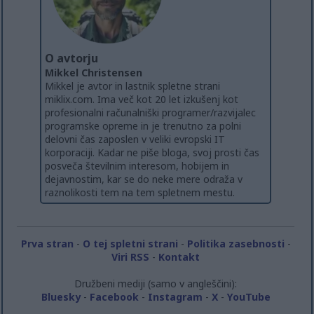
O avtorju
Mikkel Christensen
Mikkel je avtor in lastnik spletne strani
miklix.com. Ima več kot 20 let izkušenj kot
profesionalni računalniški programer/razvijalec
programske opreme in je trenutno za polni
delovni čas zaposlen v veliki evropski IT
korporaciji. Kadar ne piše bloga, svoj prosti čas
posveča številnim interesom, hobijem in
dejavnostim, kar se do neke mere odraža v
raznolikosti tem na tem spletnem mestu.
Prva stran
-
O tej spletni strani
-
Politika zasebnosti
-
Viri RSS
-
Kontakt
Družbeni mediji (samo v angleščini):
Bluesky
-
Facebook
-
Instagram
-
X
-
YouTube