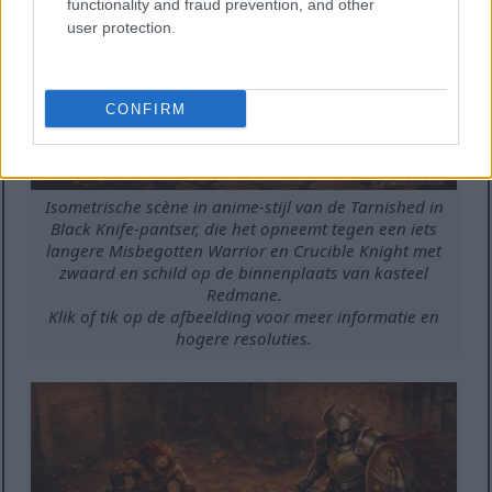
functionality and fraud prevention, and other
user protection.
CONFIRM
Isometrische scène in anime-stijl van de Tarnished in
Black Knife-pantser, die het opneemt tegen een iets
langere Misbegotten Warrior en Crucible Knight met
zwaard en schild op de binnenplaats van kasteel
Redmane.
Klik of tik op de afbeelding voor meer informatie en
hogere resoluties.