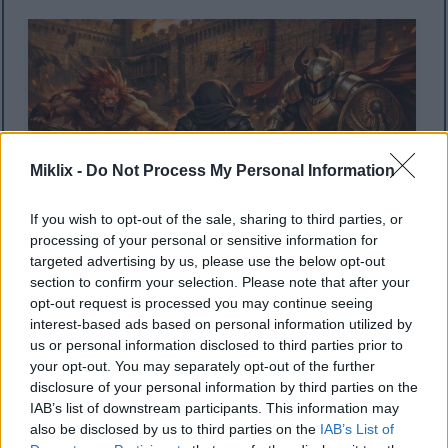
Miklix -
Do Not Process My Personal Information
If you wish to opt-out of the sale, sharing to third parties, or
processing of your personal or sensitive information for
targeted advertising by us, please use the below opt-out
section to confirm your selection. Please note that after your
Illustratie in anime-stijl van de Tarnished in Black
opt-out request is processed you may continue seeing
Knife-pantser tegenover de Misbegotten Warrior en
interest-based ads based on personal information utilized by
een Crucible Knight met zwaard en schild op de
us or personal information disclosed to third parties prior to
brandende binnenplaats van kasteel Redmane.
your opt-out. You may separately opt-out of the further
Klik of tik op de afbeelding voor meer informatie en
disclosure of your personal information by third parties on the
hogere resoluties.
IAB’s list of downstream participants. This information may
also be disclosed by us to third parties on the
IAB’s List of