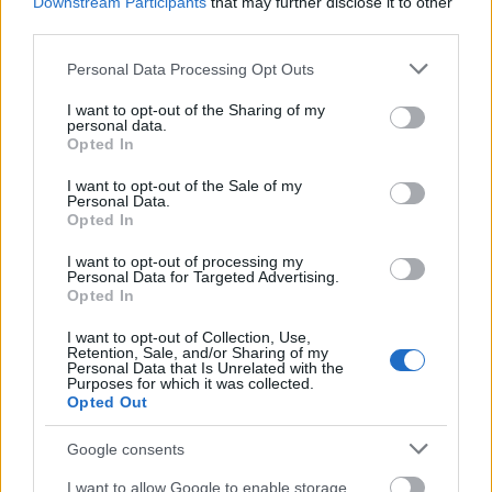
Downstream Participants
that may further disclose it to other
third parties.
Please note that this website/app uses one or more Google
Personal Data Processing Opt Outs
services and may gather and store information including but
not limited to your visit or usage behaviour. You may click to
I want to opt-out of the Sharing of my
personal data.
grant or deny consent to Google and its third-party tags to
Opted In
use your data for below specified purposes in below Google
consent section.
I want to opt-out of the Sale of my
Personal Data.
Opted In
I want to opt-out of processing my
Personal Data for Targeted Advertising.
Een afbeelding in anime-stijl van de Tarnished, van
Opted In
achteren gezien aan de linkerkant, tegenover de
Misbegotten Warrior en een Crucible Knight met
I want to opt-out of Collection, Use,
zwaard en schild in de verwoeste binnenplaats van
Retention, Sale, and/or Sharing of my
Personal Data that Is Unrelated with the
kasteel Redmane.
Purposes for which it was collected.
Klik of tik op de afbeelding voor meer informatie en
Opted Out
hogere resoluties.
Google consents
I want to allow Google to enable storage