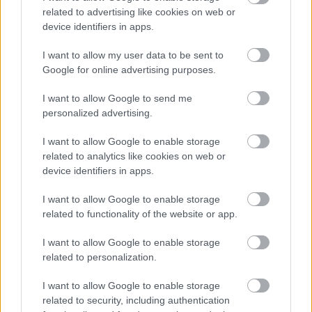
related to advertising like cookies on web or
device identifiers in apps.
I want to allow my user data to be sent to
Google for online advertising purposes.
I want to allow Google to send me
personalized advertising.
I want to allow Google to enable storage
related to analytics like cookies on web or
Fanart in anime-stijl van de Tarnished die vecht tegen
device identifiers in apps.
de Crucible Knight en de Misbegotten Warrior in
Redmane Castle.
I want to allow Google to enable storage
Klik of tik op de afbeelding voor meer informatie en
related to functionality of the website or app.
hogere resoluties.
I want to allow Google to enable storage
related to personalization.
I want to allow Google to enable storage
related to security, including authentication