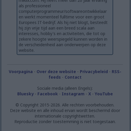
miklix.com. Hij heeft meer dan 20 jaar ervaring
als professioneel
computerprogrammeur/softwareontwikkelaar
en werkt momenteel fulltime voor een groot
Europees IT-bedrijf. Als hij niet blogt, besteedt
hij zijn vrije tijd aan een breed scala aan
interesses, hobby's en activiteiten, die tot op
zekere hoogte weerspiegeld kunnen worden in
de verscheidenheid aan onderwerpen op deze
website.
Voorpagina
-
Over deze website
-
Privacybeleid
-
RSS-
feeds
-
Contact
Sociale media (alleen Engels):
Bluesky
-
Facebook
-
Instagram
-
X
-
YouTube
© Copyright 2015-2026. Alle rechten voorbehouden.
Deze website en alle inhoud ervan wordt beschermd door
internationale copyrightwetten.
Reproductie zonder toestemming is niet toegestaan.