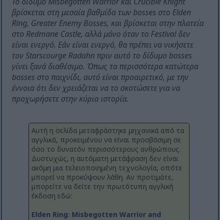
Το δίδυμο Misbegotten Warrior και Crucible Knight
βρίσκεται στη μεσαία βαθμίδα των bosses στο Elden
Ring, Greater Enemy Bosses, και βρίσκεται στην πλατεία
στο Redmane Castle, αλλά μόνο όταν το Festival δεν
είναι ενεργό. Εάν είναι ενεργό, θα πρέπει να νικήσετε
τον Starscourge Radahn πριν αυτό το δίδυμο bosses
γίνει ξανά διαθέσιμο. Όπως τα περισσότερα κατώτερα
bosses στο παιχνίδι, αυτό είναι προαιρετικό, με την
έννοια ότι δεν χρειάζεται να το σκοτώσετε για να
προχωρήσετε στην κύρια ιστορία.
Αυτή η σελίδα μεταφράστηκε μηχανικά από τα
αγγλικά, προκειμένου να είναι προσβάσιμη σε
όσο το δυνατόν περισσότερους ανθρώπους.
Δυστυχώς, η αυτόματη μετάφραση δεν είναι
ακόμη μια τελειοποιημένη τεχνολογία, οπότε
μπορεί να προκύψουν λάθη. Αν προτιμάτε,
μπορείτε να δείτε την πρωτότυπη αγγλική
έκδοση εδώ:
Elden Ring: Misbegotten Warrior and