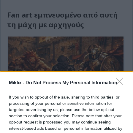
Fan art εμπνευσμένο από αυτή
τη μάχη με αρχηγούς
Miklix -
Do Not Process My Personal Information
If you wish to opt-out of the sale, sharing to third parties, or
processing of your personal or sensitive information for
targeted advertising by us, please use the below opt-out
section to confirm your selection. Please note that after your
Απεικόνιση σε στυλ anime της πανοπλίας Tarnished in
opt-out request is processed you may continue seeing
Black Knife που αντιμετωπίζει τον Misbegotten Warrior
interest-based ads based on personal information utilized by
και έναν Ιππότη Crucible με σπαθί και ασπίδα στην