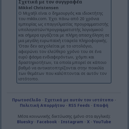
Σχετικά με τον συγγραφέα
Mikkel Christensen
Ο Μιχαήλ είναι ο δημιουργός και ιδιοκτήτης
του miklix.com. Έχει πάνω από 20 χρόνια
εμπειρίας ως επαγγελματίας προγραμματιστής
υπολογιστών/προγραμματιστής λογισμικού
και σήμερα εργάζεται με πλήρη απασχόληση σε
μια μεγάλη ευρωπαϊκή εταιρεία πληροφορικής.
Όταν δεν ασχολείται με το ιστολόγιο,
αφιερώνει τον ελεύθερο χρόνο του σε ένα
ευρύ φάσμα ενδιαφερόντων, χόμπι και
δραστηριοτήτων, τα οποία μπορεί σε κάποιο
βαθμό να αντικατοπτρίζονται στην ποικιλία
των θεμάτων που καλύπτονται σε αυτόν τον
ιστότοπο.
Πρωτοσέλιδο
-
Σχετικά με αυτόν τον ιστότοπο
-
Πολιτική Απορρήτου
-
RSS Feeds
-
Επαφή
Μέσα κοινωνικής δικτύωσης (μόνο στα αγγλικά):
Bluesky
-
Facebook
-
Instagram
-
X
-
YouTube