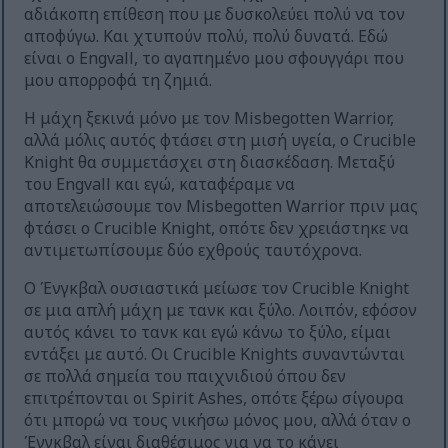
αδιάκοπη επίθεση που με δυσκολεύει πολύ να τον
αποφύγω. Και χτυπούν πολύ, πολύ δυνατά. Εδώ
είναι ο Engvall, το αγαπημένο μου σφουγγάρι που
μου απορροφά τη ζημιά.
Η μάχη ξεκινά μόνο με τον Misbegotten Warrior,
αλλά μόλις αυτός φτάσει στη μισή υγεία, ο Crucible
Knight θα συμμετάσχει στη διασκέδαση. Μεταξύ
του Engvall και εγώ, καταφέραμε να
αποτελειώσουμε τον Misbegotten Warrior πριν μας
φτάσει ο Crucible Knight, οπότε δεν χρειάστηκε να
αντιμετωπίσουμε δύο εχθρούς ταυτόχρονα.
Ο Ένγκβαλ ουσιαστικά μείωσε τον Crucible Knight
σε μια απλή μάχη με τανκ και ξύλο. Λοιπόν, εφόσον
αυτός κάνει το τανκ και εγώ κάνω το ξύλο, είμαι
εντάξει με αυτό. Οι Crucible Knights συναντώνται
σε πολλά σημεία του παιχνιδιού όπου δεν
επιτρέπονται οι Spirit Ashes, οπότε ξέρω σίγουρα
ότι μπορώ να τους νικήσω μόνος μου, αλλά όταν ο
Ένγκβαλ είναι διαθέσιμος για να το κάνει