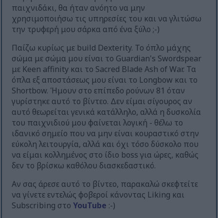
παιχνιδάκι, θα ήταν ανόητο να μην
χρησιμοποιήσω τις υπηρεσίες του και να γλιτώσω
την τρυφερή μου σάρκα από ένα ξύλο ;-)
Παίζω κυρίως με build Dexterity. Το όπλο μάχης
σώμα με σώμα μου είναι το Guardian's Swordspear
με Keen affinity και το Sacred Blade Ash of War. Τα
όπλα εξ αποστάσεως μου είναι το Longbow και το
Shortbow. Ήμουν στο επίπεδο ρούνων 81 όταν
γυρίστηκε αυτό το βίντεο. Δεν είμαι σίγουρος αν
αυτό θεωρείται γενικά κατάλληλο, αλλά η δυσκολία
του παιχνιδιού μου φαίνεται λογική - θέλω το
ιδανικό σημείο που να μην είναι κουραστικό στην
εύκολη λειτουργία, αλλά και όχι τόσο δύσκολο που
να είμαι κολλημένος στο ίδιο boss για ώρες, καθώς
δεν το βρίσκω καθόλου διασκεδαστικό.
Αν σας άρεσε αυτό το βίντεο, παρακαλώ σκεφτείτε
να γίνετε εντελώς φοβεροί κάνοντας Liking και
Subscribing στο
YouTube
:-)