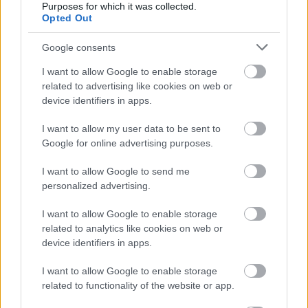
Purposes for which it was collected.
πληροφορίες και υψηλότερες αναλύσεις.
Opted Out
Google consents
I want to allow Google to enable storage
related to advertising like cookies on web or
device identifiers in apps.
I want to allow my user data to be sent to
Google for online advertising purposes.
I want to allow Google to send me
personalized advertising.
I want to allow Google to enable storage
Fan art σε στυλ anime του Tarnished που μάχεται με
related to analytics like cookies on web or
τον Crucible Knight και τον Misbegotten Warrior στο
device identifiers in apps.
Redmane Castle.
Κάντε κλικ ή πατήστε την εικόνα για περισσότερες
I want to allow Google to enable storage
πληροφορίες και υψηλότερες αναλύσεις.
related to functionality of the website or app.