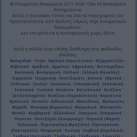
© Πνευματικά δικαιώματα 2015-2026. Όλα τα δικαιώματα
διατηρούνται.
Αυτός ο δικτυακός τόπος και όλα τα περιεχόμενά του
προστατεύονται από διεθνείς νόμους περί πνευματικών
δικαιωμάτων.
Δεν επιτρέπεται η αναπαραγωγή χωρίς άδεια.
Αυτή η σελίδα είναι επίσης διαθέσιμη στις ακόλουθες
γλώσσες:
Malayalam
-
Oriya
-
Αγγλικά (πρωτότυπο)
-
Αζερμπαϊτζάν
-
Αλβανικά
-
Αραβικά
-
Αρμένιοι
-
Αφρικάανς
-
Βιετναμέζικα
-
Βοσνιακή
-
Βουλγαρική
-
Γαλλικά
-
Γαλλικά (Καναδάς)
-
Γερμανικά
-
Γεωργιανή
-
Γκουτζαράτι
-
Δανικά
-
Εβραϊκά
-
Εσθονικά
-
Ζουλού
-
Ιαπωνικά
-
Ινδονησιακή
-
Ισλανδική
-
Ισπανικά
-
Ιταλικά
-
Κανάντα
-
Καταλανικά
-
Κινέζικα
(απλοποιημένα)
-
Κινέζικα (παραδοσιακά)
-
Κορεάτικα
-
Κροατικά
-
Λετονία
-
Λιθουανικά
-
Μακεδόνας
-
Μαλαισίας
-
Μαράθι
-
Μιανμάρ (Βιρμανίας)
-
Μογγολικά
-
Μπενγκάλι
-
Νεπάλ
-
Νορβηγικά
-
Ολλανδικά
-
Ουγγρικό
-
Ουκρανικό
-
Ουρντού
-
Παντζάμπι (Γκουρμούχι)
-
Περσικά (Φαρσί)
-
Πολωνικά
-
Πορτογαλικά (Βραζιλία)
-
Πορτογαλικά
(Πορτογαλία)
-
Ρουμανικά
-
Ρωσική
-
Σερβικά (Κυριλλικά)
-
Σερβικά (Λατινικά)
-
Σλοβακική
-
Σλοβενική
-
Σουαχίλι
-