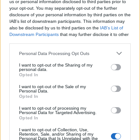
us or personal information disclosed to third parties prior to
φλεγόμενη αυλή του Κάστρου Redmane.
your opt-out. You may separately opt-out of the further
Κάντε κλικ ή πατήστε την εικόνα για περισσότερες
πληροφορίες και υψηλότερες αναλύσεις.
disclosure of your personal information by third parties on the
IAB’s list of downstream participants. This information may
also be disclosed by us to third parties on the
IAB’s List of
Downstream Participants
that may further disclose it to other
third parties.
Please note that this website/app uses one or more Google
Personal Data Processing Opt Outs
services and may gather and store information including but
not limited to your visit or usage behaviour. You may click to
I want to opt-out of the Sharing of my
personal data.
grant or deny consent to Google and its third-party tags to
Opted In
use your data for below specified purposes in below Google
consent section.
I want to opt-out of the Sale of my
Personal Data.
Opted In
I want to opt-out of processing my
Εικόνα σε στυλ anime του Αμαυρωμένου που φαίνεται
Personal Data for Targeted Advertising.
Opted In
από πίσω στα αριστερά, απέναντι από τον Misbegotten
Warrior και έναν Ιππότη Crucible με σπαθί και ασπίδα
I want to opt-out of Collection, Use,
στην ερειπωμένη αυλή του Κάστρου Redmane.
Retention, Sale, and/or Sharing of my
Κάντε κλικ ή πατήστε την εικόνα για περισσότερες
Personal Data that Is Unrelated with the